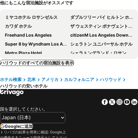
他にもこんな宿泊施設がオススメです
ミヤコホテル ロサンゼルス
ダブルツリー バイ ヒルトン ホテル ロサンゼルス ダウンタウン
カワダ ホテル
ザ ウェスティン ボナヴェントゥル ホテル アンド スイーツ ロサンゼルス
Freehand Los Angeles
citizenM Los Angeles Downtown
Super 8 by Wyndham Los Angeles Downtown
シェラトン ユニバーサル ホテル
Metro Plaza Hotel
シェラトングランド・ロサンゼルス
The Biltmore Los Angeles
エース ホテル ダウンタウン ロサンゼルス
ハリウッドのすべての宿泊施設を表示
シェラトン ゲートウェイ ロサンゼルス ホテル
ロウズ ハリウッド ホテル
ホテル検索
北米
アメリカ
カルフォルニア
ハリウッド
ヒルトン ロサンゼルス/ユニバーサル シティ
オムニ ロサンゼルス ホテル アット カリフォルニア プラザ
ハリウッドの安いホテル
Hyatt Regency Los Angeles International Airport
Hyatt Place LAX/Century Blvd
ホテル ノルマンディー
ザ ウェスティン ロサンゼルス エアポート
Facebook
Twitter
Insta
Yo
Studio 6 Suites Los Angeles, CA - Los Angeles - LAX
Intercontinental Hotels Los Angeles Downtown By Ihg
国を選択してください。
コートヤード バイ マリオット LAX
Hyatt House LA - University Medical Center
Hilton Garden Inn LAX Los Angeles Airport
ナイツ イン ロサンゼルス カリフォルニア
Googleに追加
トリバゴの結果を簡単に確認: Google上
ホテル カーメル
ショア ホテル
の優先するニュース提供元としてトリバ