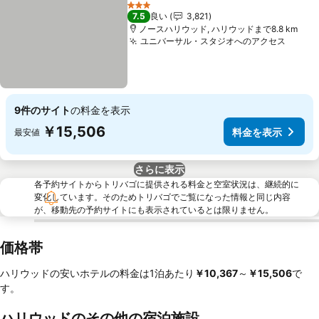
お気に入りに追加
料金を表示
3 ホテルのランク
7.5
良い
3,821
ノースハリウッド, ハリウッドまで8.8 km
ユニバーサル・スタジオへのアクセス
料金
9件のサイト
の料金を表示
￥15,506
料金を表示
最安値
さらに表示
各予約サイトからトリバゴに提供される料金と空室状況は、継続的に
変化しています。そのためトリバゴでご覧になった情報と同じ内容
が、移動先の予約サイトにも表示されているとは限りません。
価格帯
ハリウッドの安いホテルの料金は1泊あたり
‎￥10,367
～
‎￥15,506
で
す。
ハリウッドのその他の宿泊施設