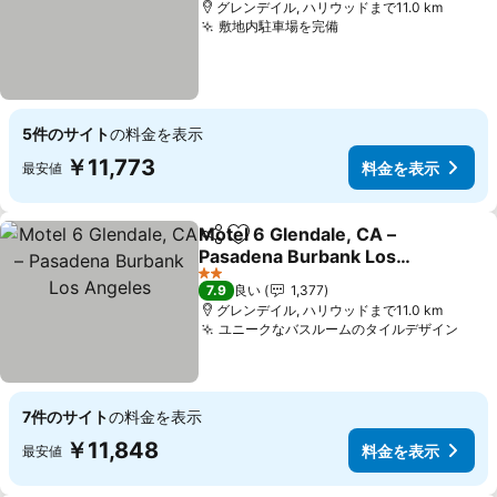
グレンデイル, ハリウッドまで11.0 km
敷地内駐車場を完備
料金を表示
5件のサイト
の料金を表示
￥11,773
料金を表示
最安値
Motel 6 Glendale, CA –
シェア
お気に入りに追加
Pasadena Burbank Los
Angeles
料金を表示
2 ホテルのランク
7.9
良い
1,377
グレンデイル, ハリウッドまで11.0 km
ユニークなバスルームのタイルデザイン
料金
7件のサイト
の料金を表示
￥11,848
料金を表示
最安値