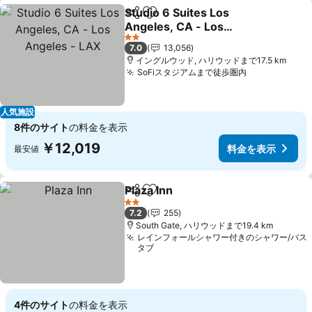
Studio 6 Suites Los
シェア
お気に入りに追加
Angeles, CA - Los
Angeles - LAX
料金を表示
2 ホテルのランク
7.0
13,056
イングルウッド, ハリウッドまで17.5 km
SoFiスタジアムまで徒歩圏内
料金を表示
人気施設
8件のサイト
の料金を表示
￥12,019
料金を表示
最安値
Plaza Inn
シェア
お気に入りに追加
料金を表示
2 ホテルのランク
7.2
255
South Gate, ハリウッドまで19.4 km
レインフォールシャワー付きのシャワー/バス
タブ
4件のサイト
の料金を表示