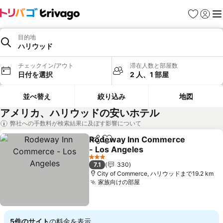
お気に入り
ログイ
メ
目的地
ハリウッド
チェックイン/アウト
滞在人数と部屋数
日付を選択
2 人、1 部屋
並べ替え
絞り込み
地図
アメリカ、ハリウッドの安いホテル
弊社への手数料が検索結果に及ぼす影響について
Rodeway Inn Commerce
シェア
お気に入りに追加
- Los Angeles
料金を表示
3 ホテルのランク
7.1
330
City of Commerce, ハリウッドまで19.2 km
家族向けの部屋
料金を表示
5件のサイト
の料金を表示