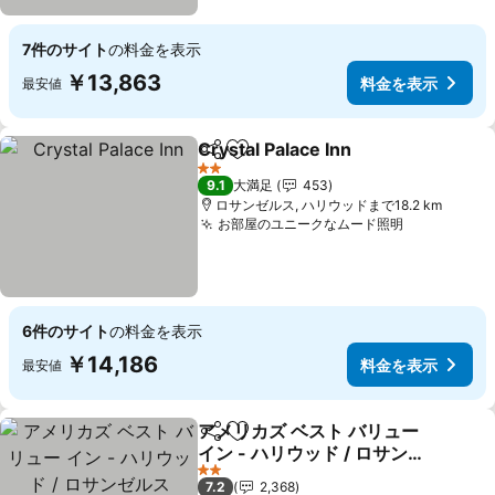
7件のサイト
の料金を表示
￥13,863
料金を表示
最安値
Crystal Palace Inn
シェア
お気に入りに追加
料金を表
2 ホテルのランク
9.1
大満足
453
ロサンゼルス, ハリウッドまで18.2 km
お部屋のユニークなムード照明
料金を表示
6件のサイト
の料金を表示
￥14,186
料金を表示
最安値
アメリカズ ベスト バリュー
シェア
お気に入りに追加
イン - ハリウッド / ロサン
ゼルス
料金を表示
2 ホテルのランク
7.2
2,368