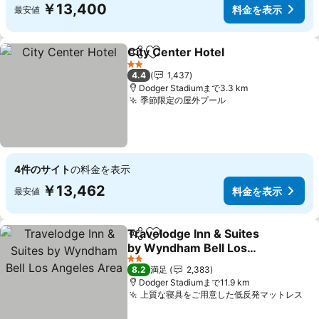
￥13,400
料金を表示
最安値
City Center Hotel
シェア
お気に入りに追加
料金を表
2 ホテルのランク
4.4
1,437
Dodger Stadiumまで3.3 km
季節限定の屋外プール
料金を表示
4件のサイト
の料金を表示
￥13,462
料金を表示
最安値
Travelodge Inn & Suites
シェア
お気に入りに追加
by Wyndham Bell Los
Angeles Area
料金を表示
2 ホテルのランク
8.2
満足
2,383
Dodger Stadiumまで11.9 km
上質な寝具をご用意した低反発マットレス
料