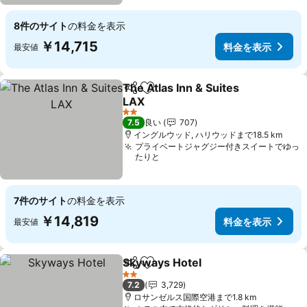
8件のサイト
の料金を表示
￥14,715
料金を表示
最安値
The Atlas Inn & Suites
シェア
お気に入りに追加
LAX
料金を表示
2 ホテルのランク
7.5
良い
707
イングルウッド, ハリウッドまで18.5 km
プライベートジャグジー付きスイートでゆっ
たりと
7件のサイト
の料金を表示
￥14,819
料金を表示
最安値
Skyways Hotel
シェア
お気に入りに追加
料金を表示
2 ホテルのランク
7.2
3,729
ロサンゼルス国際空港まで1.8 km