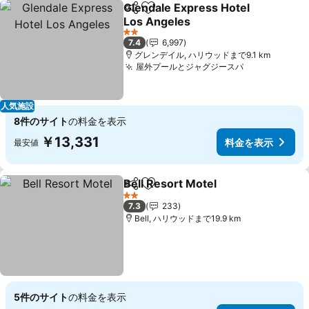
Glendale Express Hotel
シェア
お気に入りに追加
Los Angeles
料金を表示
2 ホテルのランク
7.4
6,997
グレンデイル, ハリウッドまで9.1 km
屋外プールとジャグジースパ
料金を表示
人気施設
8件のサイト
の料金を表示
￥13,331
料金を表示
最安値
Bell Resort Motel
シェア
お気に入りに追加
料金を表
2 ホテルのランク
7.3
233
Bell, ハリウッドまで19.9 km
5件のサイト
の料金を表示