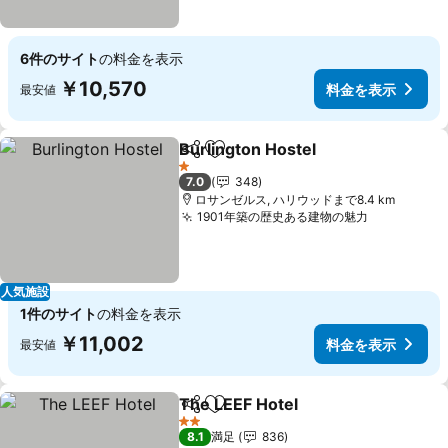
6件のサイト
の料金を表示
￥10,570
料金を表示
最安値
Burlington Hostel
シェア
お気に入りに追加
料金を表
1 ホテルのランク
7.0
348
ロサンゼルス, ハリウッドまで8.4 km
1901年築の歴史ある建物の魅力
料金を表示
人気施設
1件のサイト
の料金を表示
￥11,002
料金を表示
最安値
The LEEF Hotel
シェア
お気に入りに追加
料金を表示
2 ホテルのランク
8.1
満足
836