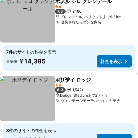
ホテル シロ グレンデール
シェア
お気に入りに追加
料
2 ホテルのランク
7.3
2,186
グレンデイル, ハリウッドまで9.2 km
改装されたモダンな内装
料金を表示
7件のサイト
の料金を表示
￥14,385
料金を表示
最安値
ホリデイ ロッジ
シェア
お気に入りに追加
料金を表示
2 ホテルのランク
6.3
1,542
Dodger Stadiumまで2.7 km
ヴィンテージモーテルサインの美学
料金を
8件のサイト
の料金を表示