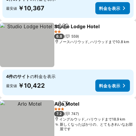
￥10,367
料金を表示
最安値
Studio Lodge Hotel
シェア
お気に入りに追加
料金を
2 ホテルのランク
6.8
559
ノースハリウッド, ハリウッドまで10.8 km
4件のサイト
の料金を表示
￥10,422
料金を表示
最安値
Arlo Motel
シェア
お気に入りに追加
料金を表示
3 ホテルのランク
7.2
747
イングルウッド, ハリウッドまで18.9 km
新しくなったばかりの、とてもきれいなお部
屋です