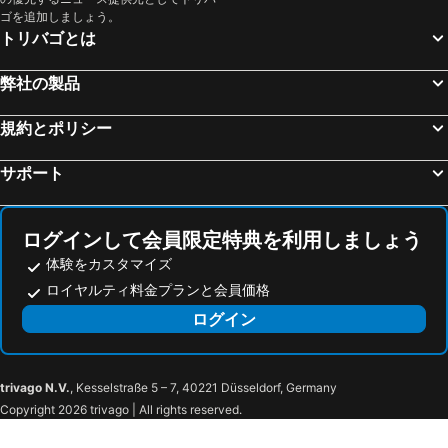
Holiday Inn Los Angeles - LAX Airport by IHG
ハリウッド セレブリティ ホテル
ゴを追加しましょう。
トリバゴとは
BLVD Hotel and Studios Universal-Hollywood, an Ascend Collection Hotel
JW Marriott Los Angeles L.A. LIVE
ERTH INN by AGA Los Angeles
オーシャン ビュー ホテル
弊社の製品
Level Los Angeles - Downtown South Olive
Homewood Suites by Hilton Los Angeles International Airport
規約とポリシー
ベストウェスタン プラス ドラゴン ゲート イン
Hotel Indigo Los Angeles Downtown By Ihg
O ホテル
The Haas, Trademark Collection by Wyndham
サポート
American Hotel
ホリデイ ロッジ
ロテックス ウエスタン イン
Hyatt Place Glendale/Los Angeles
ログインして会員限定特典を利用しましょう
Hilton Santa Monica Hotel & Suites
レジデンス イン バイ マリオット ロサンゼルス LAX / センチュリー ブールバード
体験をカスタマイズ
Tilt Hotel Universal/Hollywood, Ascend Hotel Collection
Hilton Los Angeles Airport
ロイヤルティ料金プランと会員価格
ヒルトン ガーデン イン ロサンゼルス / ハリウッド
USC Hotel
ログイン
Hotel Rudra - Hollywood
ハリウッド ブイアイピー ホテル
The Hollywood Roosevelt
ロードウェイ イン
trivago N.V.
, Kesselstraße 5 – 7, 40221 Düsseldorf, Germany
マジック キャッスル ホテル
デイズ イン バイ ウィンダム ハリウッド ニア ユニバーサル スタジオズ
Copyright 2026 trivago | All rights reserved.
Holiday Inn Express & Suites Hollywood Walk Of Fame By Ihg
クオリティ イン ニア ハリウッド ウォーク オブ フェイム