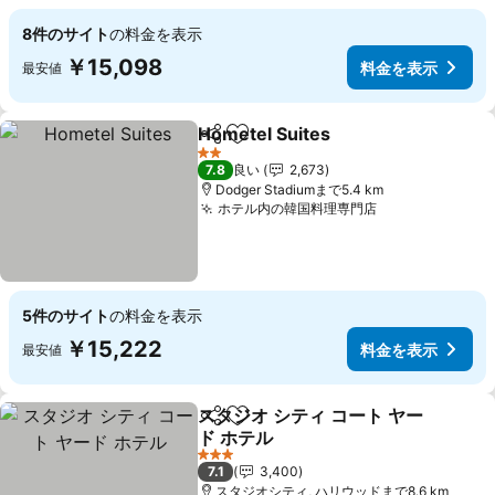
8件のサイト
の料金を表示
￥15,098
料金を表示
最安値
Hometel Suites
シェア
お気に入りに追加
料金を表示
2 ホテルのランク
7.8
良い
2,673
Dodger Stadiumまで5.4 km
ホテル内の韓国料理専門店
料金を表示
5件のサイト
の料金を表示
￥15,222
料金を表示
最安値
スタジオ シティ コート ヤー
シェア
お気に入りに追加
ド ホテル
料金を表示
3 ホテルのランク
7.1
3,400
スタジオシティ, ハリウッドまで8.6 km