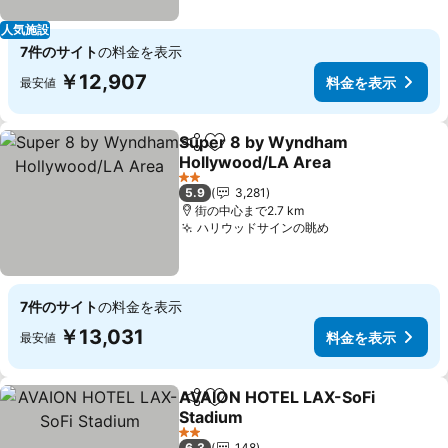
人気施設
7件のサイト
の料金を表示
￥12,907
料金を表示
最安値
Super 8 by Wyndham
シェア
お気に入りに追加
Hollywood/LA Area
料金を表示
2 ホテルのランク
5.9
3,281
街の中心まで2.7 km
ハリウッドサインの眺め
料金を表示
7件のサイト
の料金を表示
￥13,031
料金を表示
最安値
AVAION HOTEL LAX-SoFi
シェア
お気に入りに追加
Stadium
料金を表示
2 ホテルのランク
6.3
148