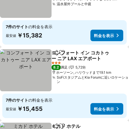
温水屋外プールと中庭
料金を表示
7件のサイト
の料金を表示
￥15,382
料金を表示
最安値
コンフォート イン コカトゥ
シェア
お気に入りに追加
ー ニア LAX エアポート
料金を表示
3 ホテルのランク
8.2
満足
5,729
ホーソーン, ハリウッドまで19.1 km
SoFiスタジアムとKia Forumに近いロケーショ
ン
7件のサイト
の料金を表示
￥15,455
料金を表示
最安値
ミカド ホテル
シェア