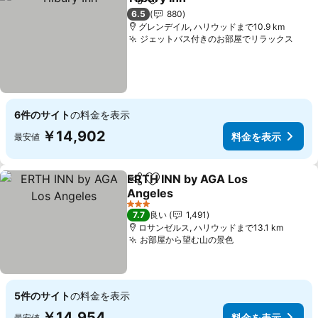
シェア
お気に入りに追加
料金を表示
6.5
880
グレンデイル, ハリウッドまで10.9 km
ジェットバス付きのお部屋でリラックス
料金
6件のサイト
の料金を表示
￥14,902
料金を表示
最安値
ERTH INN by AGA Los
シェア
お気に入りに追加
Angeles
料金を表示
3 ホテルのランク
7.7
良い
1,491
ロサンゼルス, ハリウッドまで13.1 km
お部屋から望む山の景色
料金を表示
5件のサイト
の料金を表示
￥14,954
料金を表示
最安値