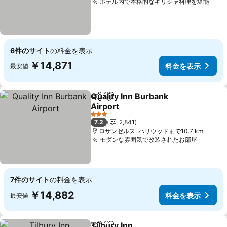
ホテル内で本格的なギリシャ料理を堪能
料金
6件のサイト
の料金を表示
￥14,871
料金を表示
最安値
Quality Inn Burbank
シェア
お気に入りに追加
Airport
料金を表示
3 ホテルのランク
7.2
2,841
ロサンゼルス, ハリウッドまで10.7 km
モダンな雰囲気で改装されたお部屋
料金を
7件のサイト
の料金を表示
￥14,882
料金を表示
最安値
Tilbury Inn