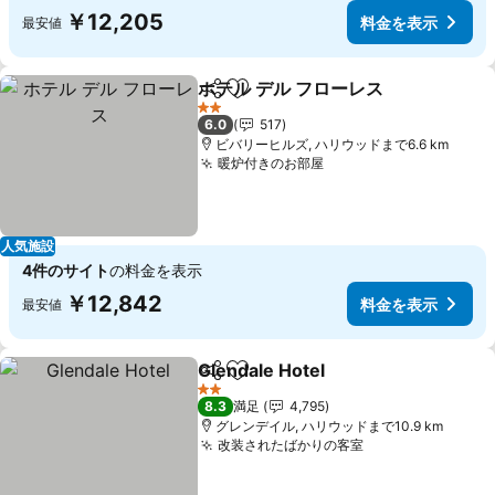
￥12,205
料金を表示
最安値
ホテル デル フローレス
シェア
お気に入りに追加
料金
2 ホテルのランク
6.0
517
ビバリーヒルズ, ハリウッドまで6.6 km
暖炉付きのお部屋
料金を表示
人気施設
4件のサイト
の料金を表示
￥12,842
料金を表示
最安値
Glendale Hotel
シェア
お気に入りに追加
料金を表示
2 ホテルのランク
8.3
満足
4,795
グレンデイル, ハリウッドまで10.9 km
改装されたばかりの客室
料金を表示