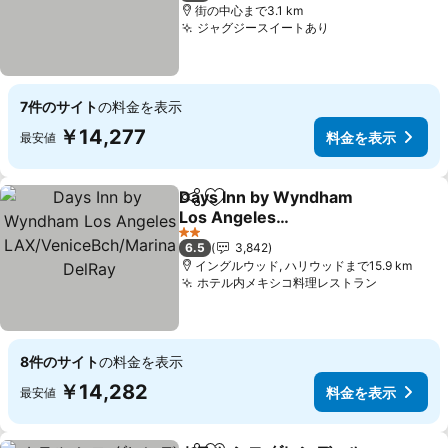
街の中心まで3.1 km
ジャグジースイートあり
料金を表示
7件のサイト
の料金を表示
￥14,277
料金を表示
最安値
Days Inn by Wyndham
シェア
お気に入りに追加
Los Angeles
LAX/VeniceBch/Marina
料金を表示
2 ホテルのランク
6.5
3,842
DelRay
イングルウッド, ハリウッドまで15.9 km
ホテル内メキシコ料理レストラン
料金を表
8件のサイト
の料金を表示
￥14,282
料金を表示
最安値