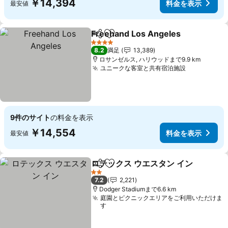
￥14,394
料金を表示
最安値
Freehand Los Angeles
シェア
お気に入りに追加
料
4 ホテルのランク
8.2
満足
13,389
ロサンゼルス, ハリウッドまで9.9 km
ユニークな客室と共有宿泊施設
料金を表示
9件のサイト
の料金を表示
￥14,554
料金を表示
最安値
ロテックス ウエスタン イン
シェア
お気に入りに追加
2 ホテルのランク
7.2
2,221
Dodger Stadiumまで6.6 km
庭園とピクニックエリアをご利用いただけま
す