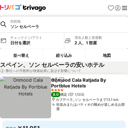
お気に入り
ログイ
メ
目的地
ソン セルベーラ
チェックイン/アウト
滞在人数と部屋数
日付を選択
2 人、1 部屋
並べ替え
絞り込み
地図
スペイン、ソン セルベーラの安いホテル
弊社への手数料が検索結果に及ぼす影響について
Onmood Cala Ratjada By
シェア
お気に入りに追加
Portblue Hotels
4 ホテルのランク
8.0
満足
1,103
カプデペラ, ソン セルベーラまで13.1 km
街並みまたはパティオの眺めが楽しめるお部
屋