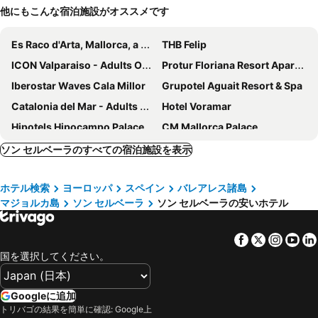
他にもこんな宿泊施設がオススメです
Es Raco d'Arta, Mallorca, a Member of Design Hotels
THB Felip
ICON Valparaiso - Adults Only
Protur Floriana Resort Aparthotel
Iberostar Waves Cala Millor
Grupotel Aguait Resort & Spa
Catalonia del Mar - Adults Only
Hotel Voramar
Hipotels Hipocampo Palace
CM Mallorca Palace
Lago Garden Hotel & Spa
THB Guya Playa
ソン セルベーラのすべての宿泊施設を表示
Hotel Boutique Can Pocovi
MiM Mallorca member of Meliá Collection
ホテル検索
ヨーロッパ
スペイン
バレアレス諸島
VIVA Cala Mesquida Suites & Spa Adults Only 16+
Marins Suites - Adults Only Hotel
マジョルカ島
ソン セルベーラ
ソン セルベーラの安いホテル
センティド プラヤ デル モロ
Hipotels Coma Gran
Yartan Boutique Hotel
Aparthotel Marina Drach
Facebook
Twitter
Insta
Yo
AluaSoul Carolina
ベラビスタ ホテル & スパ
国を選択してください。
My Rooms Manacor Centre by My Rooms Hotels
HYB Eurocalas
Senator Cala Millor
センティード ホテル プラ スイーツ ゴルフ & スパ
Googleに追加
トリバゴの結果を簡単に確認: Google上
Marins Naiya Boutique Hotel
Hotel Sur