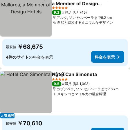
シェア
お気に入りに追加
a Member of Design
Hotels
5 ホテルのランク
9.2
大満足
745
アルタ, ソン セルベーラまで9.2 km
自然と調和するミニマルなデザイン
￥68,675
最安値
4件のサイト
の料金を表示
料金を表示
Hotel Can Simoneta
シェア
お気に入りに追加
5 ホテルのランク
9.5
大満足
1,093
カプデペラ, ソン セルベーラまで7.6 km
メキシコとマヨルカの融合料理
人気施設
￥70,610
最安値