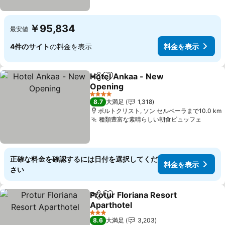
￥95,834
最安値
4件のサイト
の料金を表示
料金を表示
Hotel Ankaa - New
シェア
お気に入りに追加
Opening
4 ホテルのランク
8.7
大満足
1,318
ポルトクリスト, ソン セルベーラまで10.0 km
種類豊富な素晴らしい朝食ビュッフェ
正確な料金を確認するには日付を選択してくだ
料金を表示
さい
Protur Floriana Resort
シェア
お気に入りに追加
Aparthotel
3 ホテルのランク
8.6
大満足
3,203