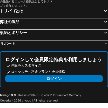
の優先するニュース提供元としてトリバ
Protur Bonamar Hotel
BLUESEA Cala Millor
ゴを追加しましょう。
トリバゴとは
Hotel Apartamentos Morito
Hipotels Cala Millor Park
Hipotels Flamenco
Hipotels Hipocampo Playa
弊社の製品
プラトール サ コマ プラヤ ホテル & スパ
アパートホテル ブルー シー グラン プラヤ
規約とポリシー
BJ Playa Blanca
Pleta de Mar, Grand Luxury Hotel by Nature - Adults Only
Hotel & Restaurant Forn Nou
ジャルディ ダルタ ブティック ホテル
サポート
Carrossa Hotel & Spa
Cap Vermell Grand Hotel
Hotel Ankaa - New Opening
イベロスター ピノス パーク
ログインして会員限定特典を利用しましょう
Hotel Creu de Tau Art & Spa
プレディ ソン ヤウメル ホテル ルラル
体験をカスタマイズ
Blau Punta Reina
BQ Cala Ratjada
ロイヤルティ料金プランと会員価格
Hotel Amoros
Hotel Capricho
ログイン
trivago N.V.
, Kesselstraße 5 – 7, 40221 Düsseldorf, Germany
Copyright 2026 trivago | All rights reserved.