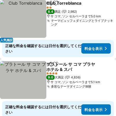
Club Torreblanca
シェア
お気に入りに追加
2 ホテルのランク
8.4
満足
2,982
サ コマ, ソン セルベーラまで5.0 km
テーマビュッフェダイニングとライブクッキ
ング
人気施設
正確な料金を確認するには日付を選択してくだ
料金を表示
さい
プラトール サ コマ プラヤ
シェア
お気に入りに追加
ホテル & スパ
4 ホテルのランク
9.0
大満足
4,836
サ コマ, ソン セルベーラまで5.1 km
多彩なテーマダイニング体験
正確な料金を確認するには日付を選択してくだ
料金を表示
さい