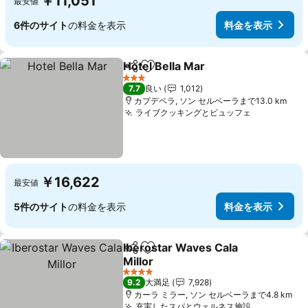
￥11,051
最安値
6件のサイト
の料金を表示
料金を表示
Hotel Bella Mar
シェア
お気に入りに追加
3 ホテルのランク
7.7
良い
1,012
カプデペラ, ソン セルベーラまで13.0 km
ライブクッキングとビュッフェ
￥16,622
最安値
5件のサイト
の料金を表示
料金を表示
Iberostar Waves Cala
シェア
お気に入りに追加
Millor
4 ホテルのランク
9.2
大満足
7,928
カーラ ミラー, ソン セルベーラまで4.8 km
充実したスパとウェルネス施設