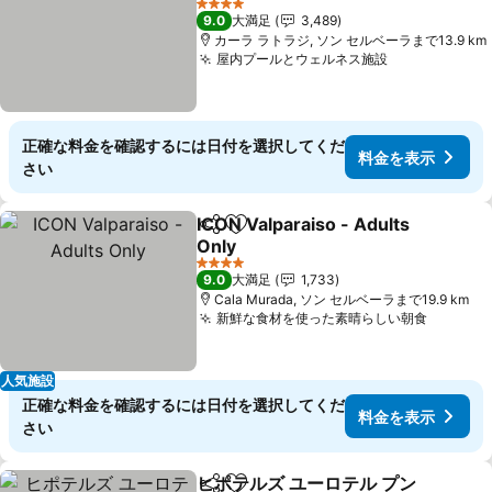
4 ホテルのランク
9.0
大満足
3,489
カーラ ラトラジ, ソン セルベーラまで13.9 km
屋内プールとウェルネス施設
正確な料金を確認するには日付を選択してくだ
料金を表示
さい
ICON Valparaiso - Adults
シェア
お気に入りに追加
Only
4 ホテルのランク
9.0
大満足
1,733
Cala Murada, ソン セルベーラまで19.9 km
新鮮な食材を使った素晴らしい朝食
人気施設
正確な料金を確認するには日付を選択してくだ
料金を表示
さい
ヒポテルズ ユーロテル プン