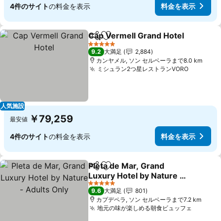
4件のサイト
の料金を表示
料金を表示
Cap Vermell Grand Hotel
シェア
お気に入りに追加
5 ホテルのランク
9.2
大満足
2,884
カンヤメル, ソン セルベーラまで8.0 km
ミシュラン2つ星レストランVORO
人気施設
￥79,259
最安値
4件のサイト
の料金を表示
料金を表示
Pleta de Mar, Grand
シェア
お気に入りに追加
Luxury Hotel by Nature -
Adults Only
5 ホテルのランク
9.6
大満足
801
カプデペラ, ソン セルベーラまで7.2 km
地元の味が楽しめる朝食ビュッフェ