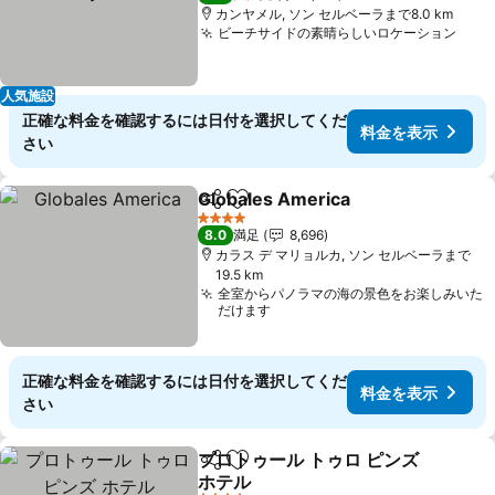
カンヤメル, ソン セルベーラまで8.0 km
ビーチサイドの素晴らしいロケーション
人気施設
正確な料金を確認するには日付を選択してくだ
料金を表示
さい
Globales America
シェア
お気に入りに追加
4 ホテルのランク
8.0
満足
8,696
カラス デ マリョルカ, ソン セルベーラまで
19.5 km
全室からパノラマの海の景色をお楽しみいた
だけます
正確な料金を確認するには日付を選択してくだ
料金を表示
さい
プロトゥール トゥロ ピンズ
シェア
お気に入りに追加
ホテル