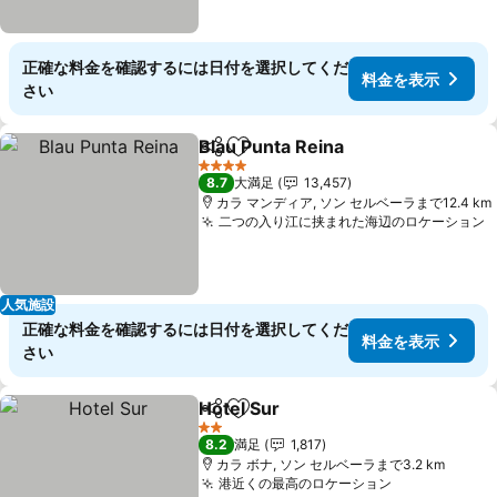
正確な料金を確認するには日付を選択してくだ
料金を表示
さい
Blau Punta Reina
シェア
お気に入りに追加
4 ホテルのランク
8.7
大満足
13,457
カラ マンディア, ソン セルベーラまで12.4 km
二つの入り江に挟まれた海辺のロケーション
人気施設
正確な料金を確認するには日付を選択してくだ
料金を表示
さい
Hotel Sur
シェア
お気に入りに追加
2 ホテルのランク
8.2
満足
1,817
カラ ボナ, ソン セルベーラまで3.2 km
港近くの最高のロケーション