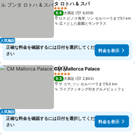
シェア
お気に入りに追加
タ ロトハ & スパ
4 ホテルのランク
8.8
大満足
6,639
ロス ピノス海岸, ソン セルベーラまで5.1 km
広々とした庭園とサンテラス
人気施設
正確な料金を確認するには日付を選択してくだ
料金を表示
さい
CM Mallorca Palace
シェア
お気に入りに追加
5 ホテルのランク
9.3
大満足
2,843
サ コマ, ソン セルベーラまで6.0 km
ライブクッキング付きグルメビュッフェ
人気施設
正確な料金を確認するには日付を選択してくだ
料金を表示
さい