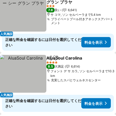
グラン プラヤ
3 ホテルのランク
7.8
良い
6,641
サ コマ, ソン セルベーラまで5.4 km
プライベートプール付きアネックスアパート
メント
人気施設
正確な料金を確認するには日付を選択してくだ
料金を表示
さい
AluaSoul Carolina
シェア
お気に入りに追加
4 ホテルのランク
8.5
大満足
6,614
フォント デ サ カラ, ソン セルベーラまで10.3
km
充実したスパとウェルネスセンター
人気施設
正確な料金を確認するには日付を選択してくだ
料金を表示
さい