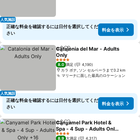
人気施設
正確な料金を確認するには日付を選択してくだ
料金を表示
さい
Catalonia del Mar - Adults
シェア
お気に入りに追加
Only
4 ホテルのランク
8.0
満足
4,190
カラ ボナ, ソン セルベーラまで3.2 km
マリーナに面した最高のロケーション
人気施設
正確な料金を確認するには日付を選択してくだ
料金を表示
さい
Canyamel Park Hotel &
シェア
お気に入りに追加
Spa - 4 Sup - Adults Only
+16
4 ホテルのランク
8.9
大満足
4,317