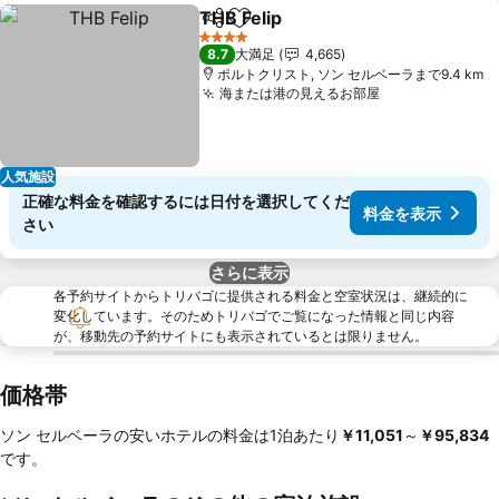
THB Felip
シェア
お気に入りに追加
4 ホテルのランク
8.7
大満足
4,665
ポルトクリスト, ソン セルベーラまで9.4 km
海または港の見えるお部屋
人気施設
正確な料金を確認するには日付を選択してくだ
料金を表示
さい
さらに表示
各予約サイトからトリバゴに提供される料金と空室状況は、継続的に
変化しています。そのためトリバゴでご覧になった情報と同じ内容
が、移動先の予約サイトにも表示されているとは限りません。
価格帯
ソン セルベーラの安いホテルの料金は1泊あたり
‎￥11,051
～
‎￥95,834
です。