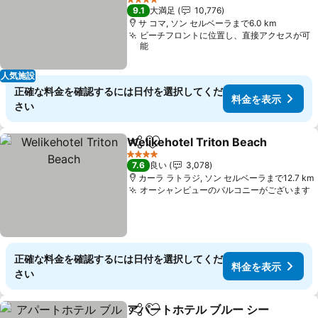
4 ホテルのランク
9.1
大満足
10,776
サ コマ, ソン セルベーラまで6.0 km
ビーチフロントに位置し、直接アクセスが可
能
人気施設
正確な料金を確認するには日付を選択してくだ
料金を表示
さい
Welikehotel Triton Beach
シェア
お気に入りに追加
4 ホテルのランク
7.6
良い
3,078
カーラ ラトラジ, ソン セルベーラまで12.7 km
オーシャンビューのバルコニーがございます
正確な料金を確認するには日付を選択してくだ
料金を表示
さい
アパートホテル ブルー シー
シェア
お気に入りに追加