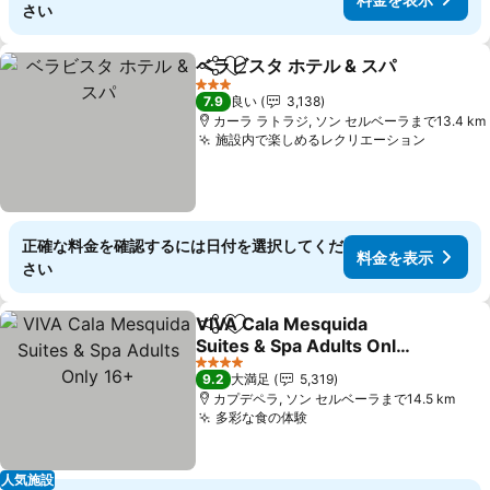
さい
ベラビスタ ホテル & スパ
シェア
お気に入りに追加
3 ホテルのランク
7.9
良い
3,138
カーラ ラトラジ, ソン セルベーラまで13.4 km
施設内で楽しめるレクリエーション
正確な料金を確認するには日付を選択してくだ
料金を表示
さい
VIVA Cala Mesquida
シェア
お気に入りに追加
Suites & Spa Adults Only
16+
4 ホテルのランク
9.2
大満足
5,319
カプデペラ, ソン セルベーラまで14.5 km
多彩な食の体験
人気施設