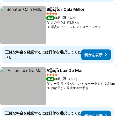
Senator Cala Millor
シェア
お気に入りに追加
4 ホテルのランク
8.3
満足
1,601
街の中心まで3.5 km
最高のビーチフロントロケーション
正確な料金を確認するには日付を選択してくだ
料金を表示
さい
Allsun Lux De Mar
シェア
お気に入りに追加
4 ホテルのランク
8.4
満足
3,689
カーラ ラトラジ, ソン セルベーラまで13.7 km
お部屋から見渡す海の景色
正確な料金を確認するには日付を選択してくだ
料金を表示