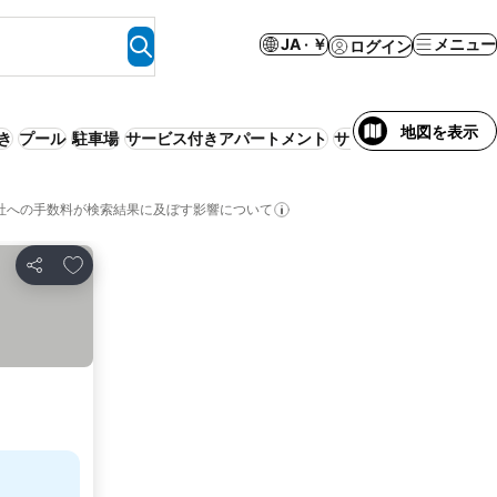
JA · ￥
メニュー
ログイン
地図を表示
き
プール
駐車場
サービス付きアパートメント
サウナ
ペット可
スパ
社への手数料が検索結果に及ぼす影響について
お気に入りに追加
シェア