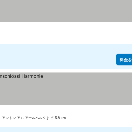
料金を
クト アントン アム アールベルクまで15.8 km