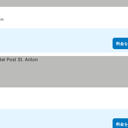
km
料金を
料金を