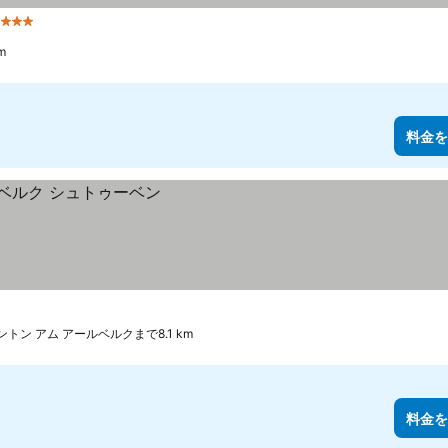
4 ホテルのランク
m
料金を
 アントン アム アールベルクまで8.1 km
料金を