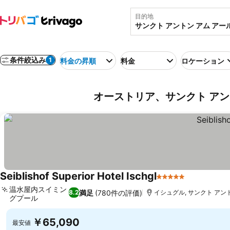
目的地
条件絞込み
1
料金の昇順
料金
ロケーション
オーストリア、サンクト アン
Seiblishof Superior Hotel Ischgl
5 ホテルのランク
温水屋内スイミン
満足
(780件の評価)
8.2
イシュグル, サンクト アント
グプール
￥65,090
最安値