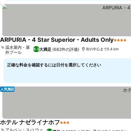
ARPURIA - 4 Star Superior - Adults Only
4 ホテ
温水屋内・屋
大満足
(682件の評価)
9.3
街の中心まで0.4 km
外プール
正確な料金を確認するには日付を選択してください
人気施設
ホテル ナゼライナホフ
3 ホテルのランク
アルペン・スパ ウェ