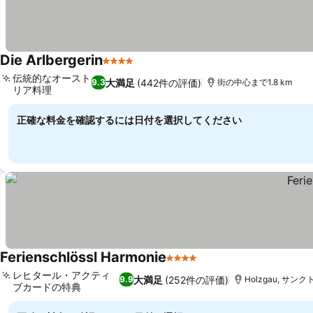
Die Arlbergerin
4 ホテルのランク
伝統的なオースト
大満足
(442件の評価)
9.3
街の中心まで1.8 km
リア料理
正確な料金を確認するには日付を選択してください
Ferienschlössl Harmonie
4 ホテルのランク
レヒタール・アクティ
大満足
(252件の評価)
9.9
Holzgau, サン
ブカードの特典