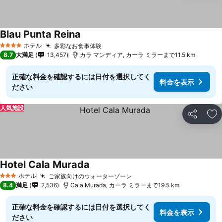
Blau Punta Reina
ホテル
多彩なお食事体験
4 ホテルのランク
8.7
大満足
13,457
カラ マンディア, カーラ ミラーまで11.5 km
正確な料金を確認するには日付を選択してく
料金を表示
ださい
人気施設
シェア
お
Hotel Cala Murada
ホテル
ご家族向けのウォーターゾーン
3 ホテルのランク
8.4
満足
2,536
Cala Murada, カーラ ミラーまで19.5 km
正確な料金を確認するには日付を選択してく
料金を表示
ださい