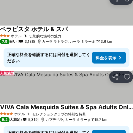
シェア
お
ベラビスタ ホテル & スパ
ホテル
伝統的な漁村の魅力
3 ホテルのランク
7.9
良い
3,138
カーラ ラトラジ, カーラ ミラーまで13.6 km
正確な料金を確認するには日付を選択してく
料金を表示
ださい
人気施設
シェア
お
VIVA Cala Mesquida Suites & Spa Adults Only 16+
ホテル
セレクションクラブの特別な特典
4 ホテルのランク
9.2
大満足
5,319
カプデペラ, カーラ ミラーまで15.7 km
正確な料金を確認するには日付を選択してく