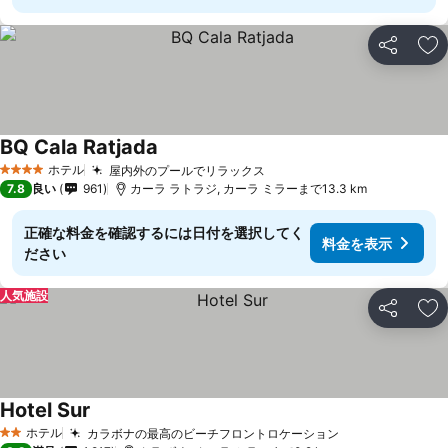
シェア
お
BQ Cala Ratjada
ホテル
屋内外のプールでリラックス
4 ホテルのランク
7.8
良い
961
カーラ ラトラジ, カーラ ミラーまで13.3 km
正確な料金を確認するには日付を選択してく
料金を表示
ださい
人気施設
シェア
お
Hotel Sur
ホテル
カラボナの最高のビーチフロントロケーション
2 ホテルのランク