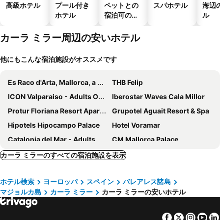
高級ホテル
プール付き
ペットとの
スパホテル
海辺
ホテル
宿泊可のホ
ル
テル
カーラ ミラー周辺の安いホテル
他にもこんな宿泊施設がオススメです
Es Raco d'Arta, Mallorca, a Member of Design Hotels
THB Felip
ICON Valparaiso - Adults Only
Iberostar Waves Cala Millor
Protur Floriana Resort Aparthotel
Grupotel Aguait Resort & Spa
Hipotels Hipocampo Palace
Hotel Voramar
Catalonia del Mar - Adults Only
CM Mallorca Palace
Lago Garden Hotel & Spa
THB Guya Playa
カーラ ミラーのすべての宿泊施設を表示
MiM Mallorca member of Meliá Collection
Hotel Boutique Can Pocovi
ホテル検索
ヨーロッパ
スペイン
バレアレス諸島
VIVA Cala Mesquida Suites & Spa Adults Only 16+
センティド プラヤ デル モロ
マジョルカ島
カーラ ミラー
カーラ ミラーの安いホテル
Marins Suites - Adults Only Hotel
Hipotels Coma Gran
Aparthotel Marina Drach
AluaSoul Carolina
Facebook
Twitter
Insta
Yo