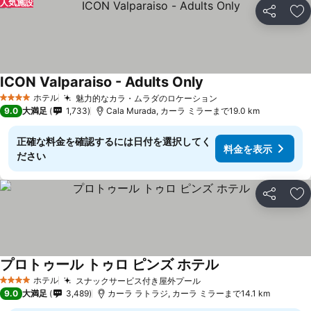
人気施設
シェア
お
ICON Valparaiso - Adults Only
ホテル
魅力的なカラ・ムラダのロケーション
4 ホテルのランク
9.0
大満足
1,733
Cala Murada, カーラ ミラーまで19.0 km
正確な料金を確認するには日付を選択してく
料金を表示
ださい
シェア
お
プロトゥール トゥロ ピンズ ホテル
ホテル
スナックサービス付き屋外プール
4 ホテルのランク
9.0
大満足
3,489
カーラ ラトラジ, カーラ ミラーまで14.1 km