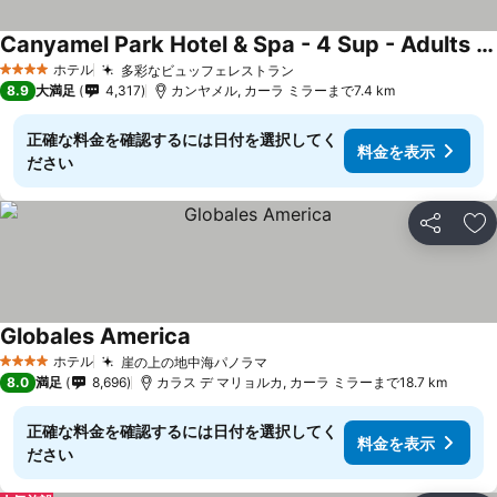
Canyamel Park Hotel & Spa - 4 Sup - Adults Only +16
ホテル
多彩なビュッフェレストラン
4 ホテルのランク
8.9
大満足
4,317
カンヤメル, カーラ ミラーまで7.4 km
正確な料金を確認するには日付を選択してく
料金を表示
ださい
シェア
お
Globales America
ホテル
崖の上の地中海パノラマ
4 ホテルのランク
8.0
満足
8,696
カラス デ マリョルカ, カーラ ミラーまで18.7 km
正確な料金を確認するには日付を選択してく
料金を表示
ださい