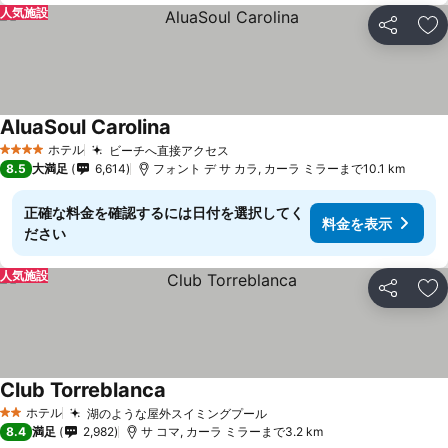
人気施設
シェア
お
AluaSoul Carolina
ホテル
ビーチへ直接アクセス
4 ホテルのランク
8.5
大満足
6,614
フォント デ サ カラ, カーラ ミラーまで10.1 km
正確な料金を確認するには日付を選択してく
料金を表示
ださい
人気施設
シェア
お
Club Torreblanca
ホテル
湖のような屋外スイミングプール
2 ホテルのランク
8.4
満足
2,982
サ コマ, カーラ ミラーまで3.2 km