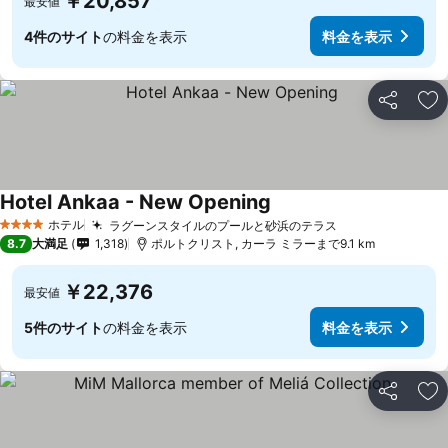
￥20,857
最安値
4件のサイト
の料金を表示
料金を表示
シェア
お
Hotel Ankaa - New Opening
ホテル
ラグーンスタイルのプールと砂浜のテラス
4 ホテルのランク
8.7
大満足
1,318
ポルトクリスト, カーラ ミラーまで9.1 km
￥22,376
最安値
5件のサイト
の料金を表示
料金を表示
シェア
お