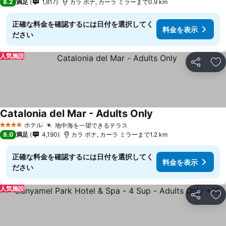
8.2
満足
1,817
カラ ボナ, カーラ ミラーまで0.9 km
正確な料金を確認するには日付を選択してく
料金を表示
ださい
人気施設
シェア
お
Catalonia del Mar - Adults Only
ホテル
地中海を一望できるテラス
4 ホテルのランク
8.0
満足
4,190
カラ ボナ, カーラ ミラーまで1.2 km
正確な料金を確認するには日付を選択してく
料金を表示
ださい
人気施設
シェア
お