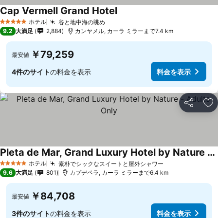
Cap Vermell Grand Hotel
ホテル
谷と地中海の眺め
5 ホテルのランク
9.2
大満足
2,884
カンヤメル, カーラ ミラーまで7.4 km
￥79,259
最安値
4件のサイト
の料金を表示
料金を表示
シェア
お
Pleta de Mar, Grand Luxury Hotel by Nature - Adults Only
ホテル
素朴でシックなスイートと屋外シャワー
5 ホテルのランク
9.6
大満足
801
カプデペラ, カーラ ミラーまで6.4 km
￥84,708
最安値
3件のサイト
の料金を表示
料金を表示