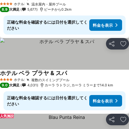
ホテル
温水屋内・屋外プール
4 ホテルのランク
8.9
大満足
5,677
ビーチから0.2km
正確な料金を確認するには日付を選択してく
料金を表示
ださい
シェア
お
ホテル ベラ プラヤ & スパ
ホテル
複数のスイミングプール
4 ホテルのランク
9.0
大満足
4,031
カーラ ラトラジ, カーラ ミラーまで14.0 km
正確な料金を確認するには日付を選択してく
料金を表示
ださい
人気施設
シェア
お