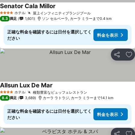
Senator Cala Millor
ホテル
屋上インフィニティプランジプール
4 ホテルのランク
8.3
満足
1,601
ソン セルベーラ, カーラ ミラーまで0.4 km
正確な料金を確認するには日付を選択してく
料金を表示
ださい
シェア
お
Allsun Lux De Mar
ホテル
種類豊富なビュッフェレストラン
4 ホテルのランク
8.4
満足
3,689
カーラ ラトラジ, カーラ ミラーまで14.1 km
正確な料金を確認するには日付を選択してく
料金を表示
ださい