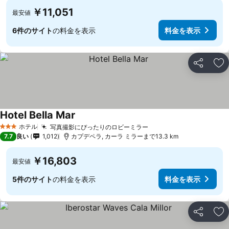
￥11,051
最安値
6件のサイト
の料金を表示
料金を表示
シェア
お
Hotel Bella Mar
ホテル
写真撮影にぴったりのロビーミラー
3 ホテルのランク
7.7
良い
1,012
カプデペラ, カーラ ミラーまで13.3 km
￥16,803
最安値
5件のサイト
の料金を表示
料金を表示
シェア
お