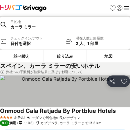
お気に入り
ログイ
メ
目的地
カーラ ミラー
チェックイン/アウト
滞在人数と部屋数
日付を選択
2 人、1 部屋
並べ替え
絞り込み
地図
スペイン、カーラ ミラーの安いホテル
弊社への手数料が検索結果に及ぼす影響について
シェア
お
Onmood Cala Ratjada By Portblue Hotels
ホテル
モダンで居心地の良いデザイン
4 ホテルのランク
8.0
満足
1,103
カプデペラ, カーラ ミラーまで13.3 km