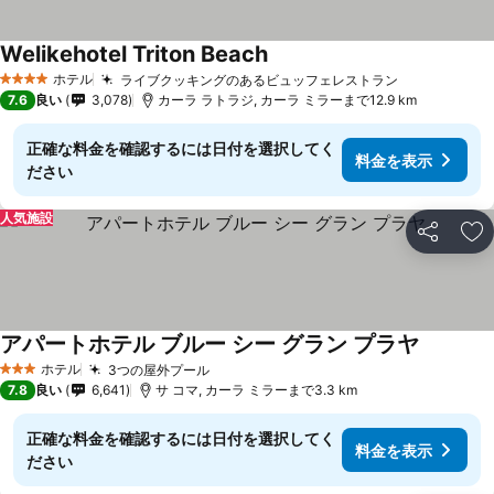
Welikehotel Triton Beach
ホテル
ライブクッキングのあるビュッフェレストラン
4 ホテルのランク
7.6
良い
3,078
カーラ ラトラジ, カーラ ミラーまで12.9 km
正確な料金を確認するには日付を選択してく
料金を表示
ださい
人気施設
シェア
お
アパートホテル ブルー シー グラン プラヤ
ホテル
3つの屋外プール
3 ホテルのランク
7.8
良い
6,641
サ コマ, カーラ ミラーまで3.3 km
正確な料金を確認するには日付を選択してく
料金を表示
ださい