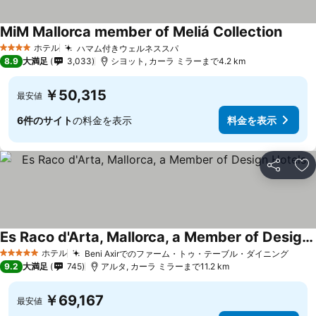
MiM Mallorca member of Meliá Collection
ホテル
ハマム付きウェルネススパ
4 ホテルのランク
8.9
大満足
3,033
シヨット, カーラ ミラーまで4.2 km
￥50,315
最安値
6件のサイト
の料金を表示
料金を表示
シェア
お
Es Raco d'Arta, Mallorca, a Member of Design Hotels
ホテル
Beni Axirでのファーム・トゥ・テーブル・ダイニング
5 ホテルのランク
9.2
大満足
745
アルタ, カーラ ミラーまで11.2 km
￥69,167
最安値