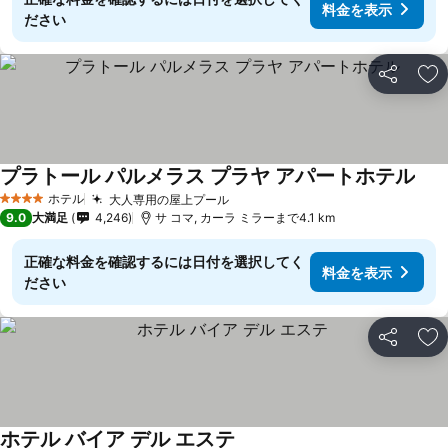
料金を表示
ださい
シェア
お
プラトール パルメラス プラヤ アパートホテル
ホテル
大人専用の屋上プール
4 ホテルのランク
9.0
大満足
4,246
サ コマ, カーラ ミラーまで4.1 km
正確な料金を確認するには日付を選択してく
料金を表示
ださい
シェア
お
ホテル バイア デル エステ