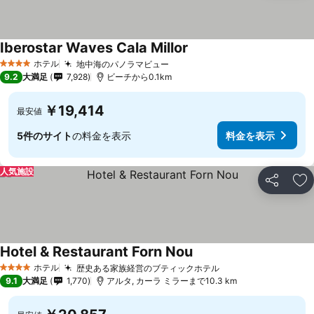
Iberostar Waves Cala Millor
ホテル
地中海のパノラマビュー
4 ホテルのランク
9.2
大満足
7,928
ビーチから0.1km
￥19,414
最安値
5件のサイト
の料金を表示
料金を表示
人気施設
シェア
お
Hotel & Restaurant Forn Nou
ホテル
歴史ある家族経営のブティックホテル
4 ホテルのランク
9.1
大満足
1,770
アルタ, カーラ ミラーまで10.3 km