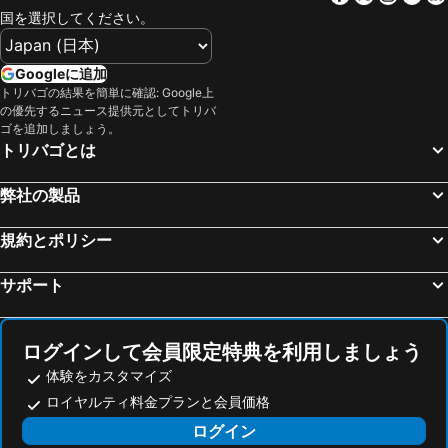
Yartan Boutique Hotel
ベラビスタ ホテル & スパ
国を選択してください。
My Rooms Manacor Centre by My Rooms Hotels
HYB Eurocalas
Hipotels Cala Millor Park
Hotel Apartamentos Morito
Googleに追加
トリバゴの結果を簡単に確認: Google上
Protur Bonamar Hotel
Senator Cala Millor
の優先するニュース提供元としてトリバ
BLUESEA Cala Millor
Hotel Sur
ゴを追加しましょう。
トリバゴとは
Marins Naiya Boutique Hotel
Hipotels Flamenco
Hipotels Hipocampo Playa
プラトール サ コマ プラヤ ホテル & スパ
弊社の製品
アパートホテル ブルー シー グラン プラヤ
BJ Playa Blanca
規約とポリシー
センティード ホテル プラ スイーツ ゴルフ & スパ
Pleta de Mar, Grand Luxury Hotel by Nature - Adults Only
Cap Vermell Grand Hotel
Hotel Ankaa - New Opening
サポート
イベロスター ピノス パーク
ジャルディ ダルタ ブティック ホテル
Hotel & Restaurant Forn Nou
Hotel Creu de Tau Art & Spa
ログインして会員限定特典を利用しましょう
Blau Punta Reina
Carrossa Hotel & Spa
体験をカスタマイズ
プレディ ソン ヤウメル ホテル ルラル
Hotel Amoros
ロイヤルティ料金プランと会員価格
BQ Cala Ratjada
Hotel Capricho
ログイン