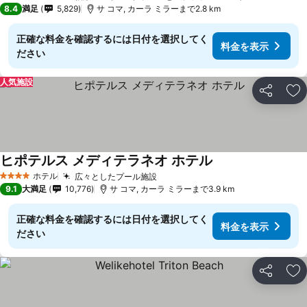
4 ホテルのランク
8.4
満足
5,829
サ コマ, カーラ ミラーまで2.8 km
正確な料金を確認するには日付を選択してく
料金を表示
ださい
人気施設
シェア
お
ヒポテルス メディテラネオ ホテル
ホテル
広々としたプール施設
4 ホテルのランク
9.1
大満足
10,776
サ コマ, カーラ ミラーまで3.9 km
正確な料金を確認するには日付を選択してく
料金を表示
ださい
シェア
お