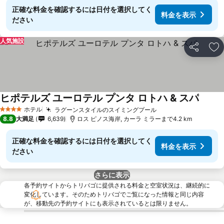
正確な料金を確認するには日付を選択してく
料金を表示
ださい
人気施設
シェア
お
ヒポテルズ ユーロテル プンタ ロトハ & スパ
ホテル
ラグーンスタイルのスイミングプール
4 ホテルのランク
8.8
大満足
6,639
ロス ピノス海岸, カーラ ミラーまで4.2 km
正確な料金を確認するには日付を選択してく
料金を表示
ださい
さらに表示
各予約サイトからトリバゴに提供される料金と空室状況は、継続的に
変化しています。そのためトリバゴでご覧になった情報と同じ内容
が、移動先の予約サイトにも表示されているとは限りません。