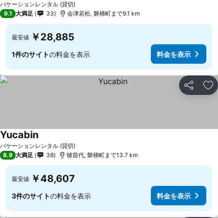
バケーションレンタル (貸切)
9.1
大満足
33
会津若松, 磐梯町まで9.1 km
￥28,885
最安値
1件のサイト
の料金を表示
料金を表示
シェア
お
Yucabin
バケーションレンタル (貸切)
8.9
大満足
38
猪苗代, 磐梯町まで13.7 km
￥48,607
最安値
3件のサイト
の料金を表示
料金を表示