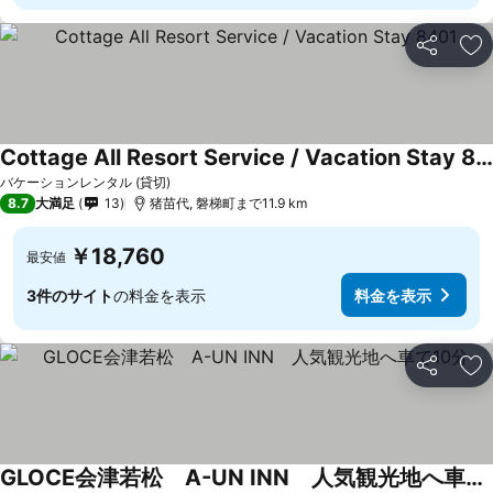
シェア
お
Cottage All Resort Service / Vacation Stay 8401
バケーションレンタル (貸切)
8.7
大満足
13
猪苗代, 磐梯町まで11.9 km
￥18,760
最安値
3件のサイト
の料金を表示
料金を表示
シェア
お
GLOCE会津若松 A-UN INN 人気観光地へ車で10分