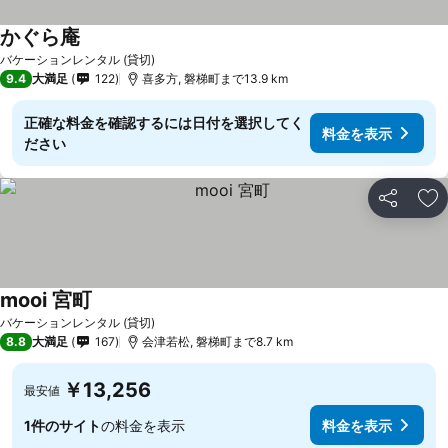
かぐら庵
バケーションレンタル (貸切)
9.4
大満足
122
喜多方, 磐梯町まで13.9 km
正確な料金を確認するには日付を選択してく
料金を表示
ださい
シェア
お
mooi 宮町
バケーションレンタル (貸切)
8.8
大満足
167
会津若松, 磐梯町まで8.7 km
￥13,256
最安値
1件のサイト
の料金を表示
料金を表示