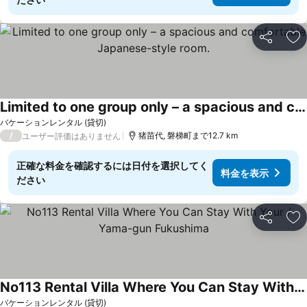
シェア
お
Limited to one group only – a spacious and comfortable Japanese-style room.
バケーションレンタル (貸切)
/
猪苗代, 磐梯町まで12.7 km
ユーザー評価はありません
正確な料金を確認するには日付を選択してく
料金を表示
ださい
シェア
お
No113 Rental Villa Where You Can Stay With Your / Yama-gun Fukushima
バケーションレンタル (貸切)