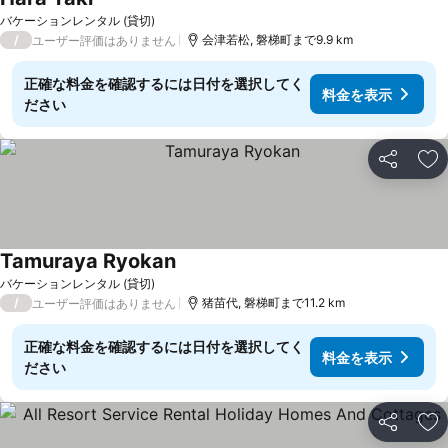
バケーションレンタル (貸切)
/
会津若松, 磐梯町まで9.9 km
ユーザー評価はありません
正確な料金を確認するには日付を選択してく
料金を表示
ださい
シェア
お
Tamuraya Ryokan
バケーションレンタル (貸切)
/
猪苗代, 磐梯町まで11.2 km
ユーザー評価はありません
正確な料金を確認するには日付を選択してく
料金を表示
ださい
シェア
お