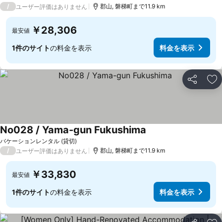
/
郡山, 磐梯町まで11.9 km
ユーザー評価はありません
￥28,306
最安値
1件のサイト
の料金を表示
料金を表示
シェア
お
No028 / Yama-gun Fukushima
バケーションレンタル (貸切)
/
郡山, 磐梯町まで11.9 km
ユーザー評価はありません
￥33,830
最安値
1件のサイト
の料金を表示
料金を表示