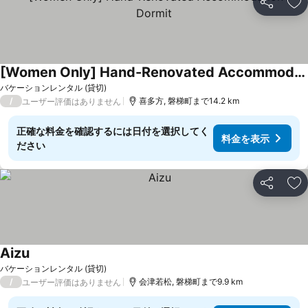
シェア
お
[Women Only] Hand-Renovated Accommodation | Dormit
バケーションレンタル (貸切)
/
喜多方, 磐梯町まで14.2 km
ユーザー評価はありません
正確な料金を確認するには日付を選択してく
料金を表示
ださい
シェア
お
Aizu
バケーションレンタル (貸切)
/
会津若松, 磐梯町まで9.9 km
ユーザー評価はありません