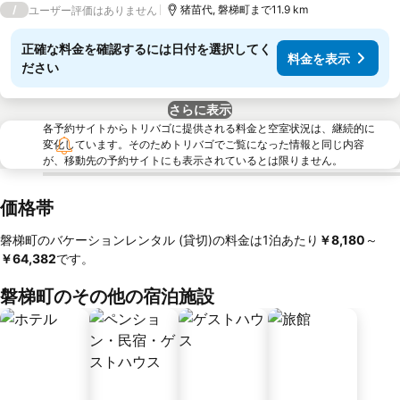
/
猪苗代, 磐梯町まで11.9 km
ユーザー評価はありません
正確な料金を確認するには日付を選択してく
料金を表示
ださい
さらに表示
各予約サイトからトリバゴに提供される料金と空室状況は、継続的に
変化しています。そのためトリバゴでご覧になった情報と同じ内容
が、移動先の予約サイトにも表示されているとは限りません。
価格帯
磐梯町のバケーションレンタル (貸切)の料金は1泊あたり
‎￥8,180
～
￥64,382
です。
磐梯町のその他の宿泊施設