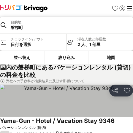
お気に入り
ログイ
メ
目的地
磐梯町
チェックイン/アウト
滞在人数と部屋数
日付を選択
2 人、1 部屋
並べ替え
絞り込み
地図
国内の磐梯町にあるバケーションレンタル (貸切)
の料金を比較
弊社への手数料が検索結果に及ぼす影響について
シェア
お
Yama-Gun - Hotel / Vacation Stay 9346
バケーションレンタル (貸切)