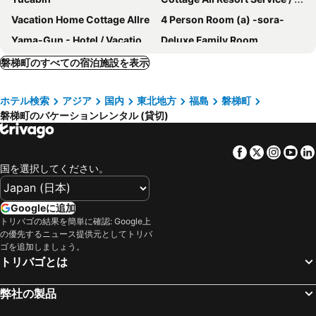
Vacation Home Cottage Allre
4 Person Room (a) -sora-
Yama-Gun - Hotel / Vacation Stay 9346
Deluxe Family Room
Green Aizu
Pensiyonhaudei
磐梯町のすべての宿泊施設を表示
Okinajima Onsen Tamanoyu Ryokan
Aun Lnn | Aizuwakamatsu | 10 Minutes By Car To Po / Aizuwakamatsu Fukushima
ホテル検索
アジア
国内
東北地方
福島
磐梯町
Standard Twin Room
[Women Only] Hand-Renovated Accommodation | Dormit
磐梯町のバケーションレンタル (貸切)
All Resort Service Rental Holiday Homes And Cottages
No113 Rental Villa Where You Can Stay With Your / Yama-gun Fukushima
With The Best Hospitality
Facebook
Twitter
Insta
Yo
国を選択してください。
Googleに追加
トリバゴの結果を簡単に確認: Google上
の優先するニュース提供元としてトリバ
ゴを追加しましょう。
トリバゴとは
弊社の製品