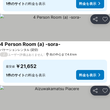
1件のサイト
の料金を表示
料金を表示
シェア
お
4 Person Room (a) -sora-
バケーションレンタル (貸切)
/
街の中心まで4.6 km
ユーザー評価はありません
￥21,652
最安値
1件のサイト
の料金を表示
料金を表示
シェア
お