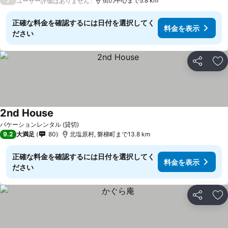
/
街の中心まで5.8 km
ユーザー評価はありません
正確な料金を確認するには日付を選択してく
料金を表示
ださい
シェア
お
2nd House
バケーションレンタル (貸切)
9.2
大満足
80
北塩原村, 磐梯町まで13.8 km
正確な料金を確認するには日付を選択してく
料金を表示
ださい
シェア
お