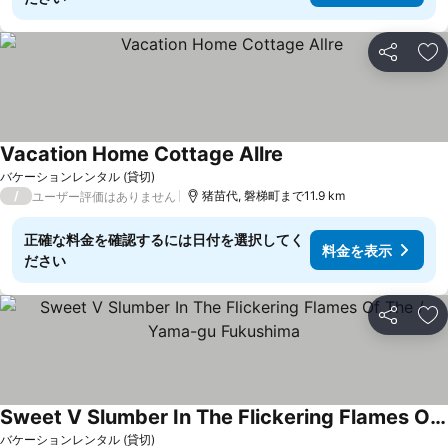
シェア
お
Vacation Home Cottage Allre
バケーションレンタル (貸切)
/
猪苗代, 磐梯町まで11.9 km
ユーザー評価はありません
正確な料金を確認するには日付を選択してく
料金を表示
ださい
シェア
お
Sweet V Slumber In The Flickering Flames Of The / Yama-gu Fukushima
バケーションレンタル (貸切)