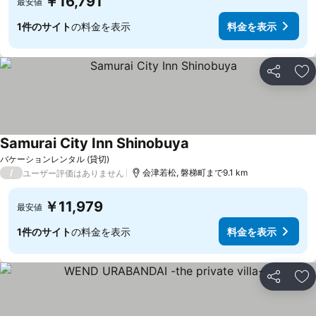
￥16,791
最安値
1件のサイト
の料金を表示
料金を表示
シェア
お
Samurai City Inn Shinobuya
バケーションレンタル (貸切)
/
会津若松, 磐梯町まで9.1 km
ユーザー評価はありません
￥11,979
最安値
1件のサイト
の料金を表示
料金を表示
シェア
お