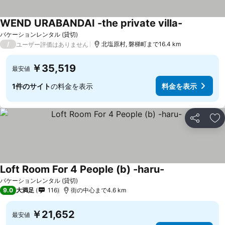
WEND URABANDAI -the private villa-
バケーションレンタル (貸切)
/
北塩原村, 磐梯町まで16.4 km
ユーザー評価はありません
￥35,519
最安値
1件のサイト
の料金を表示
料金を表示
シェア
お
Loft Room For 4 People (b) -haru-
バケーションレンタル (貸切)
9.0
大満足
116
街の中心まで4.6 km
￥21,652
最安値