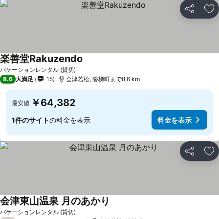
シェア
お
楽善堂Rakuzendo
バケーションレンタル (貸切)
8.6
大満足
15
会津若松, 磐梯町まで8.6 km
￥64,382
最安値
1件のサイト
の料金を表示
料金を表示
シェア
お
会津東山温泉 月のあかり
バケーションレンタル (貸切)