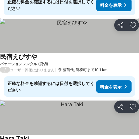
正確な料金を確認するには日付を選択してく
料金を表示
ださい
シェア
お
民宿えびすや
バケーションレンタル (貸切)
/
猪苗代, 磐梯町まで10.1 km
ユーザー評価はありません
正確な料金を確認するには日付を選択してく
料金を表示
ださい
シェア
お
Hara Taki