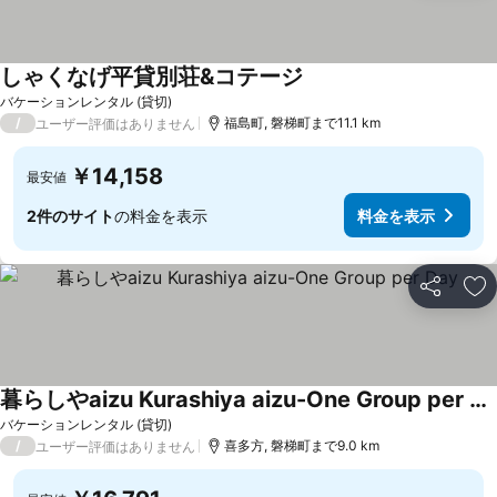
しゃくなげ平貸別荘&コテージ
バケーションレンタル (貸切)
/
福島町, 磐梯町まで11.1 km
ユーザー評価はありません
￥14,158
最安値
2件のサイト
の料金を表示
料金を表示
シェア
お
暮らしやaizu Kurashiya aizu-One Group per Day
バケーションレンタル (貸切)
/
喜多方, 磐梯町まで9.0 km
ユーザー評価はありません