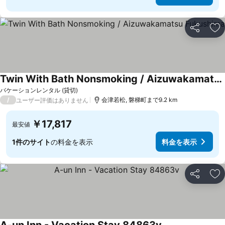
シェア
お
Twin With Bath Nonsmoking / Aizuwakamatsu Fukushima
バケーションレンタル (貸切)
/
会津若松, 磐梯町まで9.2 km
ユーザー評価はありません
￥17,817
最安値
1件のサイト
の料金を表示
料金を表示
シェア
お