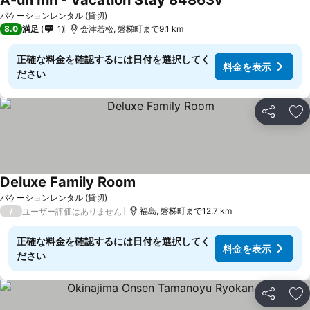
A-un Inn - Vacation Stay 84863v
バケーションレンタル (貸切)
8.0
満足
1
会津若松, 磐梯町まで9.1 km
正確な料金を確認するには日付を選択してく
料金を表示
ださい
シェア
お
Deluxe Family Room
バケーションレンタル (貸切)
/
福島, 磐梯町まで12.7 km
ユーザー評価はありません
正確な料金を確認するには日付を選択してく
料金を表示
ださい
シェア
お