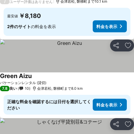
/
会津若松, 磐梯町まで10.1 km
ユーザー評価はありません
￥8,180
最安値
2件のサイト
の料金を表示
料金を表示
シェア
お
Green Aizu
バケーションレンタル (貸切)
7.8
良い
10
会津若松, 磐梯町まで8.0 km
正確な料金を確認するには日付を選択してく
料金を表示
ださい
シェア
お