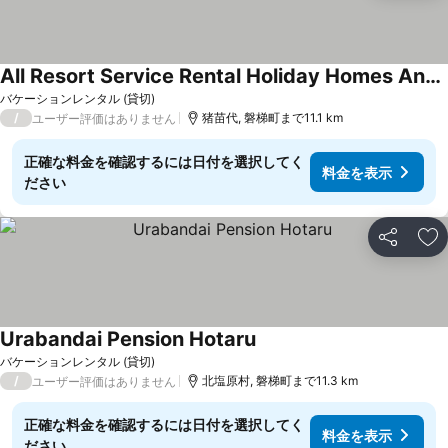
All Resort Service Rental Holiday Homes And Cottages
バケーションレンタル (貸切)
/
猪苗代, 磐梯町まで11.1 km
ユーザー評価はありません
正確な料金を確認するには日付を選択してく
料金を表示
ださい
シェア
お
Urabandai Pension Hotaru
バケーションレンタル (貸切)
/
北塩原村, 磐梯町まで11.3 km
ユーザー評価はありません
正確な料金を確認するには日付を選択してく
料金を表示
ださい