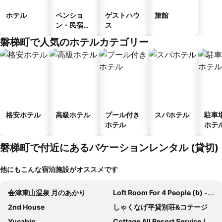
ホテル
ペンショ
ゲストハウ
旅館
ン・民宿・
ス
ゲストハウ
磐梯町で人気のホテルカテゴリー
ス
格安ホテル
高級ホテル
プール付き
スパホテル
駐車
ホテル
ホテ
磐梯町で付近にあるバケーションレンタル (貸切)
他にもこんな宿泊施設がオススメです
会津東山温泉 月のあかり
Loft Room For 4 People (b) -haru-
2nd House
しゃくなげ平貸別荘&コテージ
Yucabin
Cottage All Resort Service / Vacation Stay 8401