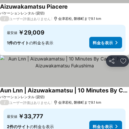
Aizuwakamatsu Piacere
バケーションレンタル (貸切)
/
会津若松, 磐梯町まで9.1 km
ユーザー評価はありません
￥29,009
最安値
1件のサイト
の料金を表示
料金を表示
シェア
お
Aun Lnn | Aizuwakamatsu | 10 Minutes By Car To Po / Aizuwakamatsu Fukushima
バケーションレンタル (貸切)
/
会津若松, 磐梯町まで9.1 km
ユーザー評価はありません
￥33,777
最安値
2件のサイト
の料金を表示
料金を表示