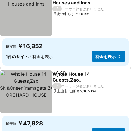
Houses and Inns
/
ユーザー評価はありません
街の中心まで2.0 km
￥16,952
最安値
1件のサイト
の料金を表示
料金を表示
Whole House 14
シェア
お気に入りに追加
Guests,Zao
Ski&Onsen,Yamagata,ZA
/
ユーザー評価はありません
O ORCHARD HOUSE
上山市, 山形まで16.5 km
￥47,828
最安値