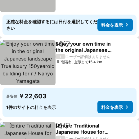
正確な料金を確認するには日付を選択してくだ
料金を表示
さい
Enjoy your own time in
シェア
お気に入りに追加
the original Japanese
landscape True luxury
/
ユーザー評価はありません
150yearold building for r /
南陽市, 山形まで15.4 km
Nanyo Yamagata
￥22,603
最安値
1件のサイト
の料金を表示
料金を表示
[Entire Traditional
シェア
お気に入りに追加
Japanese House for
Rent] A Hid
/
ユーザー評価はありません