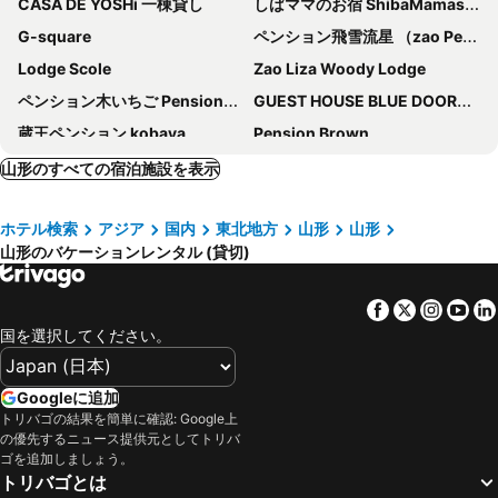
CASA DE YOSHi 一棟貸し
しばママのお宿 ShibaMamas Casual Hotel
G-square
ペンション飛雪流星 （zao Pension Snowfall Meteor）
Lodge Scole
Zao Liza Woody Lodge
ペンション木いちご PensionKiichigo
GUEST HOUSE BLUE DOORS - Vacation STAY 73130v
蔵王ペンション kobaya
Pension Brown
Traditional Japanese Houses and Inns
Enjoy your own time in the original Japanese landscape True luxury 150yearold building for r / Nanyo Yamagata
山形のすべての宿泊施設を表示
ホテル検索
アジア
国内
東北地方
山形
山形
山形のバケーションレンタル (貸切)
Facebook
Twitter
Insta
Yo
国を選択してください。
Googleに追加
トリバゴの結果を簡単に確認: Google上
の優先するニュース提供元としてトリバ
ゴを追加しましょう。
トリバゴとは