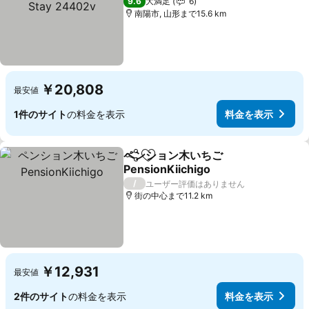
9.6
大満足
6
南陽市, 山形まで15.6 km
￥20,808
最安値
1件のサイト
の料金を表示
料金を表示
ペンション木いちご
シェア
お気に入りに追加
PensionKiichigo
/
ユーザー評価はありません
街の中心まで11.2 km
￥12,931
最安値
2件のサイト
の料金を表示
料金を表示