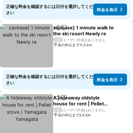
正確な料金を確認するには日付を選択してくだ
料金を表示
さい
zaobase] 1 minute walk to
シェア
お気に入りに追加
the ski resort Newly re
/
ユーザー評価はありません
街の中心まで11.3 km
正確な料金を確認するには日付を選択してくだ
料金を表示
さい
A hideaway oldstyle
シェア
お気に入りに追加
house for rent | Pellet
stove / Yamagata
/
ユーザー評価はありません
Yamagata
街の中心まで2.4 km