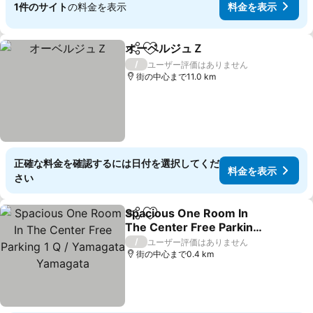
1件のサイト
の料金を表示
料金を表示
オーベルジュＺ
シェア
お気に入りに追加
/
ユーザー評価はありません
街の中心まで11.0 km
正確な料金を確認するには日付を選択してくだ
料金を表示
さい
Spacious One Room In
シェア
お気に入りに追加
The Center Free Parking
1 Q / Yamagata Yamagata
/
ユーザー評価はありません
街の中心まで0.4 km