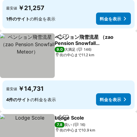
￥21,257
最安値
1件のサイト
の料金を表示
料金を表示
ペンション飛雪流星 （zao
シェア
お気に入りに追加
Pension Snowfall
Meteor）
9.0
大満足
146
街の中心まで11.2 km
￥14,731
最安値
4件のサイト
の料金を表示
料金を表示
Lodge Scole
シェア
お気に入りに追加
7.8
良い
16
街の中心まで10.9 km