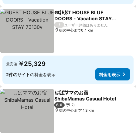
GUEST HOUSE BLUE
シェア
お気に入りに追加
DOORS - Vacation STAY
73130v
/
ユーザー評価はありません
街の中心まで0.4 km
￥25,329
最安値
2件のサイト
の料金を表示
料金を表示
しばママのお宿
シェア
お気に入りに追加
ShibaMamas Casual Hotel
6.0
2
街の中心まで11.3 km