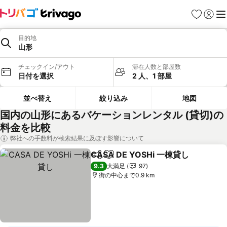
お気に入り
ログイ
メ
目的地
山形
チェックイン/アウト
滞在人数と部屋数
日付を選択
2 人、1 部屋
並べ替え
絞り込み
地図
国内の山形にあるバケーションレンタル (貸切)の
料金を比較
弊社への手数料が検索結果に及ぼす影響について
CASA DE YOSHi 一棟貸し
シェア
お気に入りに追加
9.3
大満足
97
街の中心まで0.9 km