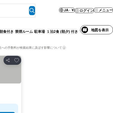
JA · ￥
メニュー
ログイン
地図を表示
朝食付き
禁煙ルーム
駐車場
１泊2食 (朝夕) 付き
WiFi
喫煙室
事前払
社への手数料が検索結果に及ぼす影響について
お気に入りに追加
シェア