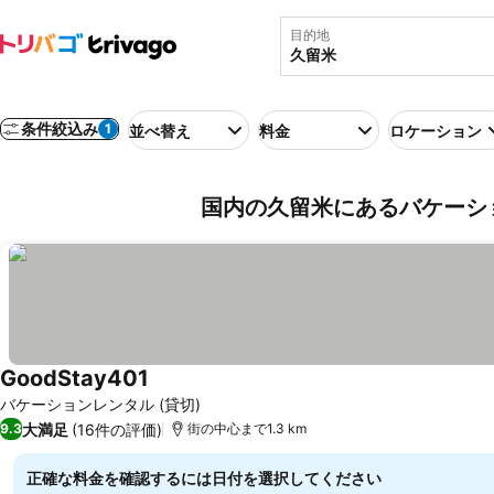
目的地
条件絞込み
1
並べ替え
料金
ロケーション
国内の久留米にあるバケーショ
GoodStay401
料金を表示
バケーションレンタル (貸切)
大満足
(16件の評価)
9.3
街の中心まで1.3 km
正確な料金を確認するには日付を選択してください