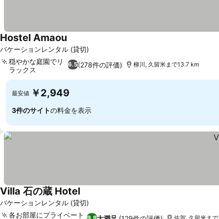
Hostel Amaou
料金を表示
バケーションレンタル (貸切)
穏やかな庭園でリ
(278件の評価)
6.5
柳川, 久留米まで13.7 km
ラックス
料金を表示
￥2,949
最安値
3件のサイト
の料金を表示
Villa 石の蔵 Hotel
料金を表示
バケーションレンタル (貸切)
各お部屋にプライベート
大満足
(129件の評価)
9.8
佐賀, 久留米まで19