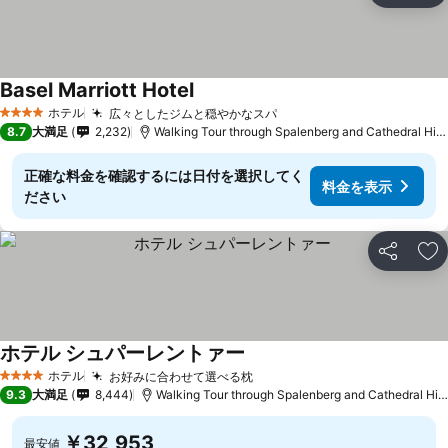
Basel Marriott Hotel
ホテル
広々としたジムと穏やかなスパ
4 ホテルのランク
8.7
大満足
2,232
Walking Tour through Spalenberg and Cathedral Hillまで0.9 km
正確な料金を確認するには日付を選択してく
料金を表示
ださい
シェア
お
ホテル シュパーレントァー
ホテル
お好みに合わせて選べる枕
4 ホテルのランク
9.3
大満足
8,444
Walking Tour through Spalenberg and Cathedral Hillまで0.6 km
￥32,953
最安値