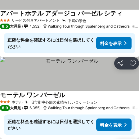
アパートホテル アダージョ バーゼル シティ
サービス付きアパートメント
中庭の景色
3 ホテルのランク
8.5
大満足
4,552
Walking Tour through Spalenberg and Cathedral Hillまで0.8 km
正確な料金を確認するには日付を選択してく
料金を表示
ださい
シェア
お
モーテル ワン バーゼル
ホテル
旧市街中心部の素晴らしいロケーション
3 ホテルのランク
8.9
大満足
6,355
Walking Tour through Spalenberg and Cathedral Hillまで0.7 km
正確な料金を確認するには日付を選択してく
料金を表示
ださい