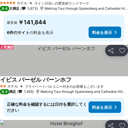
ホテル
ライン川沿いの歴史的ランドマーク
5 ホテルのランク
9.4
大満足
3,673
Walking Tour through Spalenberg and Cathedral Hillまで0.1 km
￥141,844
最安値
6件のサイト
の料金を表示
料金を表示
人気施設
シェア
お
イビス バーゼル バーンホフ
ホテル
プライベートバルコニー付きのお部屋もございます
2 ホテルのランク
8.3
満足
7,465
Walking Tour through Spalenberg and Cathedral Hillまで1.6 km
正確な料金を確認するには日付を選択してく
料金を表示
ださい