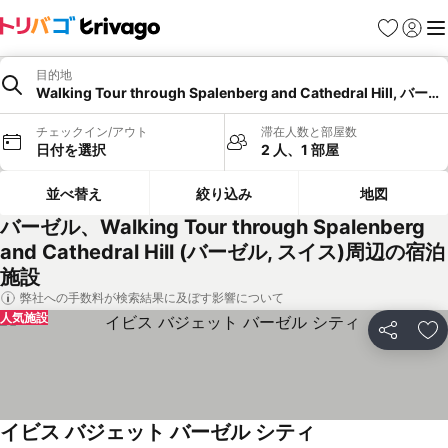
お気に入り
ログイ
メ
目的地
Walking Tour through Spalenberg and Cathedral Hill, バー
チェックイン/アウト
滞在人数と部屋数
日付を選択
2 人、1 部屋
並べ替え
絞り込み
地図
バーゼル、Walking Tour through Spalenberg
and Cathedral Hill (バーゼル, スイス)周辺の宿泊
施設
弊社への手数料が検索結果に及ぼす影響について
人気施設
シェア
お
イビス バジェット バーゼル シティ