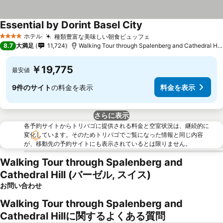
Essential by Dorint Basel City
ホテル
種類豊富な美味しい朝食ビュッフェ
4 ホテルのランク
8.7
大満足
11,724
Walking Tour through Spalenberg and Cathedral Hillまで1.2 km
￥19,775
最安値
9件のサイト
の料金を表示
料金を表示
さらに表示
各予約サイトからトリバゴに提供される料金と空室状況は、継続的に
変化しています。そのためトリバゴでご覧になった情報と同じ内容
が、移動先の予約サイトにも表示されているとは限りません。
Walking Tour through Spalenberg and
Cathedral Hill (バーゼル, スイス)
お問い合わせ
Walking Tour through Spalenberg and
Cathedral Hillに関するよくある質問