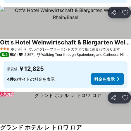
シェア
お
Ott's Hotel Weinwirtschaft & Biergarten Weil am Rhein/Basel
ホテル
マルクグレーフラーラントのブドウ畑に囲まれております
3 ホテルのランク
8.4
満足
2,867
Walking Tour through Spalenberg and Cathedral Hillまで4.0 km
￥12,825
最安値
4件のサイト
の料金を表示
料金を表示
人気施設
シェア
お
グランド ホテル レ トロワ ロア