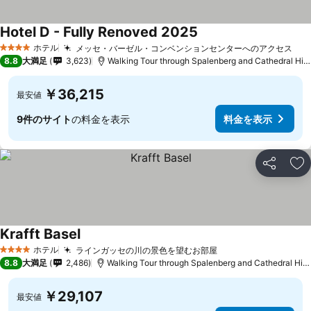
Hotel D - Fully Renoved 2025
ホテル
メッセ・バーゼル・コンベンションセンターへのアクセス
4 ホテルのランク
8.8
大満足
3,623
Walking Tour through Spalenberg and Cathedral Hillまで0.0 km
￥36,215
最安値
9件のサイト
の料金を表示
料金を表示
シェア
お
Krafft Basel
ホテル
ラインガッセの川の景色を望むお部屋
4 ホテルのランク
8.8
大満足
2,486
Walking Tour through Spalenberg and Cathedral Hillまで0.4 km
￥29,107
最安値