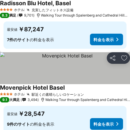
Radisson Blu Hotel, Basel
ホテル
充実したフィットネス設備
4 ホテルのランク
8.3
満足
9,701
Walking Tour through Spalenberg and Cathedral Hillまで1.1 km
￥87,247
最安値
7件のサイト
の料金を表示
料金を表示
シェア
お
Movenpick Hotel Basel
ホテル
駅近くの素晴らしいロケーション
4 ホテルのランク
9.1
大満足
3,494
Walking Tour through Spalenberg and Cathedral Hillまで1.4 km
￥28,547
最安値
9件のサイト
の料金を表示
料金を表示