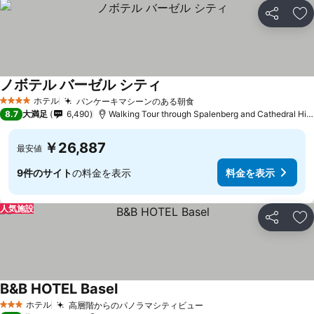
シェア
お
ノボテル バーゼル シティ
ホテル
パンケーキマシーンのある朝食
4 ホテルのランク
8.7
大満足
6,490
Walking Tour through Spalenberg and Cathedral Hillまで2.0 km
￥26,887
最安値
9件のサイト
の料金を表示
料金を表示
人気施設
シェア
お
B&B HOTEL Basel
ホテル
高層階からのパノラマシティビュー
3 ホテルのランク