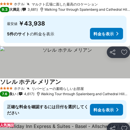
ホテル
マルクト広場に面した最高のロケーション
4 ホテルのランク
9.3
大満足
3,681
Walking Tour through Spalenberg and Cathedral Hillまで0.2 km
￥43,938
最安値
5件のサイト
の料金を表示
料金を表示
シェア
お
ソレル ホテル メリアン
ホテル
リバービューの素晴らしいお部屋
4 ホテルのランク
7.6
良い
4,617
Walking Tour through Spalenberg and Cathedral Hillまで0.3 km
正確な料金を確認するには日付を選択してく
料金を表示
ださい
人気施設