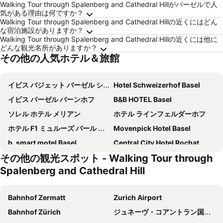
Walking Tour through Spalenberg and Cathedral Hillがバーゼルで人
気がある理由は何ですか？
Walking Tour through Spalenberg and Cathedral Hillの近くにはどん
な宿泊施設がありますか？
Walking Tour through Spalenberg and Cathedral Hillの近くには他に
どんな観光名所がありますか？
その他の人気ホテル＆旅館
イビス バジェット バーゼル シティ
Hotel Schweizerhof Basel
イビス バーゼル バーンホフ
B&B HOTEL Basel
ソレル ホテル メリアン
ホテル ラインフェルダーホフ
ホテル F1 ミュルーズ バール アエロポール
Movenpick Hotel Basel
b_smart motel Basel
Central City Hotel Rochat
その他の観光スポット - Walking Tour through
スタイネンシャンツェ シュタットホテル
B&B HOTEL Mulhouse Bâle Aéroport
Spalenberg and Cathedral Hill
Basel Marriott Hotel
ibis Styles Basel City
Hotel Metropol Basel
Hotel City Inn
Bahnhof Zermatt
Zurich Airport
ホテル オイラー
Mercure Bale Mulhouse Aeroport
Bahnhof Zürich
ジュネーヴ・コアントラン国際空港
Best Western Hotel Dreiländerbrücke
Hotel La Villa K