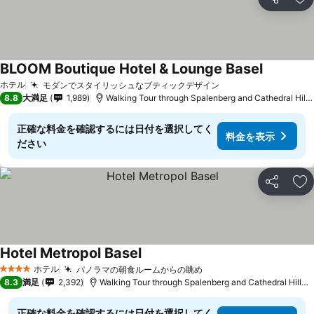
シェア
お
BLOOM Boutique Hotel & Lounge Basel
ホテル
モダンでスタイリッシュなブティックデザイン
8.8
大満足
1,989
Walking Tour through Spalenberg and Cathedral Hillまで0.9 km
正確な料金を確認するには日付を選択してく
料金を表示
ださい
シェア
お
Hotel Metropol Basel
ホテル
パノラマの朝食ルームからの眺め
4 ホテルのランク
8.3
満足
2,392
Walking Tour through Spalenberg and Cathedral Hillまで1.4 km
正確な料金を確認するには日付を選択してく