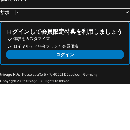
Place Kléber
Les Bains de Saillon
ホテル シュパーレントァー
Der Teufelhof Basel
サポート
Skigebiet Davos Parsenn
Les Péjoces
hotel brasserie au violon
ホテル アレクサンダー バーゼル
World Heritage Site Völklingen Ironworks
Entreves
easyHotel Basel
Hotel Coop Tagungszentrum & Hotelpark im Grünen
ログインして会員限定特典を利用しましょう
La Petite France
歴史ツアー
Hotel Markgraf
Römerhof
体験をカスタマイズ
St. Gallen Station
DomoBianca
Hotel Maximilian
ロイヤルティ料金プランと会員価格
Staatliche Hochschule für Musik und Darstellende Kunst
Sainte Marie
ログイン
Rathaus Zürich
Hauptbahnhof Lindau
Walking Tour through Spalenberg and Cathedral Hill
Basel Carnival
Town Hall Basel
Muba
trivago N.V.
, Kesselstraße 5 – 7, 40221 Düsseldorf, Germany
Copyright 2026 trivago | All rights reserved.
Art 44
Basel Tatoo
Holidays Fair
Marinatal
Baselworld
Nature
Naturhistorisches Museum
Old Town Little Basel
Spalentor
Basel Old Town
Jüdisches Museum Schweiz
Old Town Great Basel