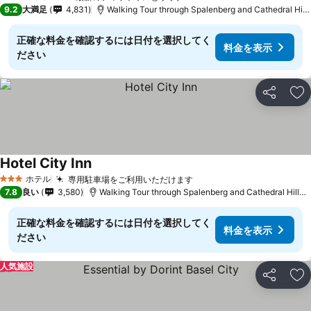
4 ホテルのランク
9.2
大満足
4,831
Walking Tour through Spalenberg and Cathedral Hillまで0.8 km
正確な料金を確認するには日付を選択してく
料金を表示
ださい
シェア
お
Hotel City Inn
ホテル
専用駐車場をご利用いただけます
3 ホテルのランク
7.8
良い
3,580
Walking Tour through Spalenberg and Cathedral Hillまで1.4 km
正確な料金を確認するには日付を選択してく
料金を表示
ださい
人気施設
シェア
お