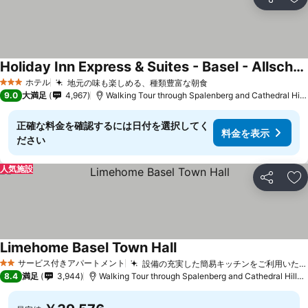
シェア
お
Holiday Inn Express & Suites - Basel - Allschwil by IHG
ホテル
地元の味も楽しめる、種類豊富な朝食
3 ホテルのランク
9.0
大満足
4,967
Walking Tour through Spalenberg and Cathedral Hillまで2.5 km
正確な料金を確認するには日付を選択してく
料金を表示
ださい
人気施設
シェア
お
Limehome Basel Town Hall
サービス付きアパートメント
設備の充実した簡易キッチンをご利用いただけます
2 ホテルのランク
8.4
満足
3,944
Walking Tour through Spalenberg and Cathedral Hillまで0.4 km