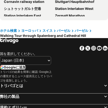
Cornavin railway station
Stuttgart Hauptbahnhof
Gaia Hotel
B&B Hotel Weil am Rhein/Basel
シュトゥットガルト空港
Station Interlaken West
ノボテル バーゼル シティ
Radisson Blu Hotel, Basel
Station Interlaken East
Zermatt Marathon
Hotel Gasthof zum Ochsen
Hotel-Restaurant Jura
ヨーロッパパーク
Verbier Festival
グランド ホテル レ トロワ ロア
ノマド デザイン & ライフスタイル ホテル
Gare SNCF de Strasbourg
Palais des Nations
ホテル検索
ヨーロッパ
スイス
バーゼル
バーゼル
ホテル エルミタージュ
ODELYA - Stadthotel im Park
Walking Tour through Spalenberg and Cathedral Hill
Luzerner Rathaus
ルツェルン湖
Das Eckert - Lifestyle Design Hotel & Fine Dining bei Basel (Grenzach)
Ibis Aéroport Bâle Mulhouse
Gare de Dijon Ville
バーゼル・ミュールーズ・フライブルグ国際空港
Pullman Basel Europe
Ott's Hotel Weinwirtschaft & Biergarten Weil am Rhein/Basel
Facebook
Twitter
Insta
Yo
Interlaken Classics
ベルン旧市街
Hotel Birsighof
BLOOM Boutique Hotel & Lounge Basel
国を選択してください。
Zeppelin Museum
カペル橋
Krafft Basel
The Passage Urban & Lifestyle Hotel
Breuil-Cervinia
Wengen Bahnhof
Hotel Resslirytti
カラットホテル バーゼル
Googleに追加
Hauptbahnhof Luzern
Lindauer Hafen
トリバゴの結果を簡単に確認: Google上
Hotel Meyerhof
Hotel Drei Konig
の優先するニュース提供元としてトリバ
Genève International Convention Centre
Central Station Basel
クロスター ドルナッハ
Hotel Zum Ziel
ゴを追加しましょう。
トリバゴとは
Montreux Jazz Festival
Swiss Alps Jungfrau-Aletsch
Becozy Self Check-in & Pop-up Hotel
ホテル シフ アム ライン
Matterhorn
Freiburg Breisgau Central Station
Hotel Heimathafen
ibis budget Basel Pratteln
弊社の製品
Gare de Colmar
Centre
City Pop 2Night Basel - Self check-in
Hotel Ganita
Station Montreux
レストランLa Petite Venise
規約とポリシー
Hotel D - Fully Renoved 2025
Boutique & Design Hotel Volkshaus Basel