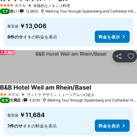
ホテル
本格的なメキシコ料理
4 ホテルのランク
7.7
良い
12,963
Walking Tour through Spalenberg and Cathedral Hillまで4.5 km
￥13,006
最安値
8件のサイト
の料金を表示
料金を表示
人気施設
シェア
お
B&B Hotel Weil am Rhein/Basel
ホテル
ヴィトラ デザイン ミュージアムへの近さ
2 ホテルのランク
8.5
大満足
4,876
Walking Tour through Spalenberg and Cathedral Hillまで3.2 km
￥11,684
最安値
7件のサイト
の料金を表示
料金を表示