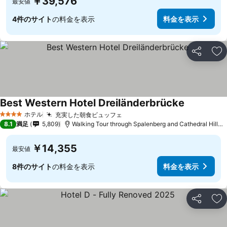
￥39,576
最安値
4件のサイト
の料金を表示
料金を表示
シェア
お
Best Western Hotel Dreiländerbrücke
ホテル
充実した朝食ビュッフェ
4 ホテルのランク
8.1
満足
5,809
Walking Tour through Spalenberg and Cathedral Hillまで3.3 km
￥14,355
最安値
8件のサイト
の料金を表示
料金を表示
シェア
お