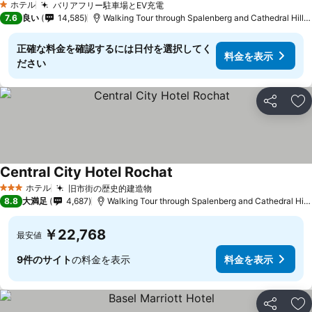
ホテル
バリアフリー駐車場とEV充電
1 ホテルのランク
7.6
良い
14,585
Walking Tour through Spalenberg and Cathedral Hillまで2.0 km
正確な料金を確認するには日付を選択してく
料金を表示
ださい
シェア
お
Central City Hotel Rochat
ホテル
旧市街の歴史的建造物
3 ホテルのランク
8.8
大満足
4,687
Walking Tour through Spalenberg and Cathedral Hillまで0.2 km
￥22,768
最安値
9件のサイト
の料金を表示
料金を表示
シェア
お