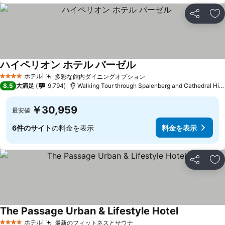
シェア
お
ハイペリオン ホテル バーゼル
ホテル
多彩な館内ダイニングオプション
4 ホテルのランク
8.5
大満足
9,794
Walking Tour through Spalenberg and Cathedral Hillまで1.2 km
￥30,959
最安値
6件のサイト
の料金を表示
料金を表示
シェア
お
The Passage Urban & Lifestyle Hotel
ホテル
最新のフィットネスとサウナ