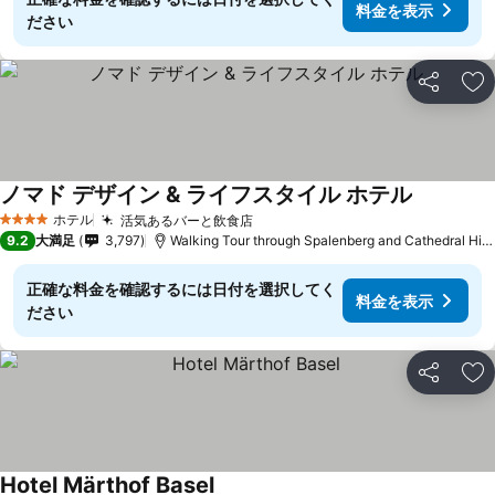
料金を表示
ださい
シェア
お
ノマド デザイン & ライフスタイル ホテル
ホテル
活気あるバーと飲食店
4 ホテルのランク
9.2
大満足
3,797
Walking Tour through Spalenberg and Cathedral Hillまで1.1 km
正確な料金を確認するには日付を選択してく
料金を表示
ださい
シェア
お
Hotel Märthof Basel