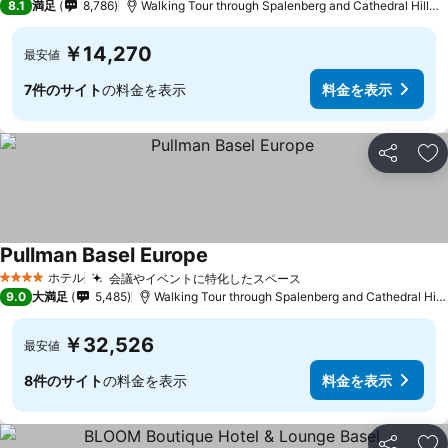
8.1
満足
8,786
Walking Tour through Spalenberg and Cathedral Hillまで2.4 km
￥14,270
最安値
7件のサイト
の料金を表示
料金を表示
シェア
お
Pullman Basel Europe
ホテル
会議やイベントに特化したスペース
4 ホテルのランク
9.0
大満足
5,485
Walking Tour through Spalenberg and Cathedral Hillまで0.8 km
￥32,526
最安値
8件のサイト
の料金を表示
料金を表示