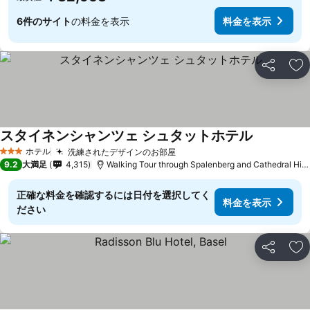
6件のサイト
の料金を表示
料金を表示
シェア
お
スタイネンシャンツェ シュタットホテル
ホテル
洗練されたデザインのお部屋
3 ホテルのランク
9.2
大満足
4,315
Walking Tour through Spalenberg and Cathedral Hillまで0.9 km
正確な料金を確認するには日付を選択してく
料金を表示
ださい
シェア
お