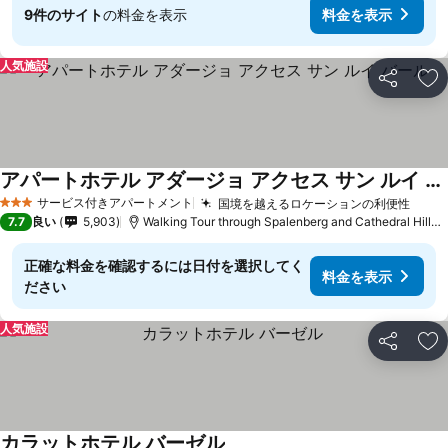
9件のサイト
の料金を表示
料金を表示
人気施設
シェア
お
アパートホテル アダージョ アクセス サン ルイ バール
サービス付きアパートメント
国境を越えるロケーションの利便性
3 ホテルのランク
7.7
良い
5,903
Walking Tour through Spalenberg and Cathedral Hillまで2.2 km
正確な料金を確認するには日付を選択してく
料金を表示
ださい
人気施設
シェア
お
カラットホテル バーゼル