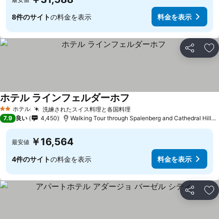
8件のサイト
の料金を表示
料金を表示
シェア
お
ホテル ラインフェルダーホフ
ホテル
洗練されたスイス料理と各国料理
2 ホテルのランク
7.9
良い
4,450
Walking Tour through Spalenberg and Cathedral Hillまで0.7 km
￥16,564
最安値
4件のサイト
の料金を表示
料金を表示
シェア
お