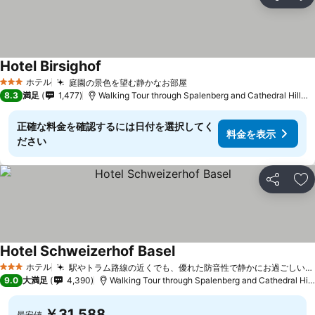
シェア
お
Hotel Birsighof
ホテル
庭園の景色を望む静かなお部屋
3 ホテルのランク
8.3
満足
1,477
Walking Tour through Spalenberg and Cathedral Hillまで1.2 km
正確な料金を確認するには日付を選択してく
料金を表示
ださい
シェア
お
Hotel Schweizerhof Basel
ホテル
駅やトラム路線の近くでも、優れた防音性で静かにお過ごしいただけます。
3 ホテルのランク
9.0
大満足
4,390
Walking Tour through Spalenberg and Cathedral Hillまで1.5 km
￥31,588
最安値