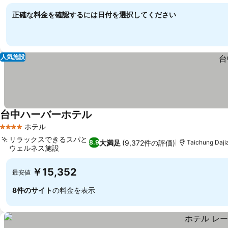
料金を表示
正確な料金を確認するには日付を選択してください
人気施設
台中ハーバーホテル
料金を表示
ホテル
4 ホテルのランク
リラックスできるスパと
大満足
(9,372件の評価)
8.9
Taichung Daj
ウェルネス施設
料金を表示
￥15,352
最安値
8件のサイト
の料金を表示