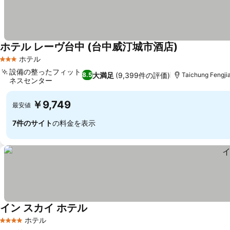
ホテル レーヴ台中 (台中威汀城市酒店)
料金を表示
ホテル
3 ホテルのランク
設備の整ったフィット
大満足
(9,399件の評価)
8.5
Taichung Fengj
ネスセンター
料金を表示
￥9,749
最安値
7件のサイト
の料金を表示
イン スカイ ホテル
料金を表示
ホテル
4 ホテルのランク