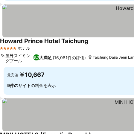
Howard Prince Hotel Taichung
料金を表示
ホテル
5 ホテルのランク
屋外スイミン
大満足
(16,081件の評価)
8.7
Taichung Dajia Jenn L
グプール
料金を表示
￥10,667
最安値
9件のサイト
の料金を表示