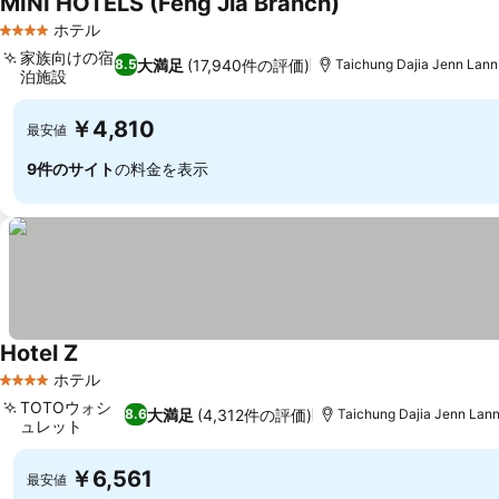
MINI HOTELS (Feng Jia Branch)
料金を表示
ホテル
4 ホテルのランク
家族向けの宿
大満足
(17,940件の評価)
8.5
Taichung Dajia Jenn La
泊施設
料金を表示
￥4,810
最安値
9件のサイト
の料金を表示
Hotel Z
料金を表示
ホテル
4 ホテルのランク
TOTOウォシ
大満足
(4,312件の評価)
8.6
Taichung Dajia Jenn La
ュレット
料金を表示
￥6,561
最安値