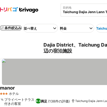
目的地
条件絞込み
並べ替え
料金
Taichu
Dajia District、Taichung Da
辺の宿泊施設
manor
料金を表示
ホテル
3 ホテルのランク
プライベートテラス
満足
(138件の評価)
8.2
Taichung Dajia Jenn 
付きの客室