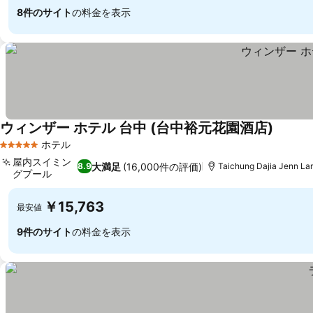
8件のサイト
の料金を表示
ウィンザー ホテル 台中 (台中裕元花園酒店)
料金を
ホテル
5 ホテルのランク
屋内スイミン
大満足
(16,000件の評価)
8.9
Taichung Dajia Jenn L
グプール
料金を表示
￥15,763
最安値
9件のサイト
の料金を表示