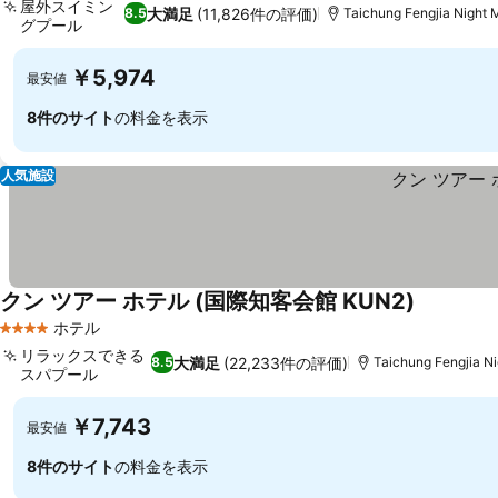
屋外スイミン
大満足
(11,826件の評価)
8.5
Taichung Fengjia Nigh
グプール
料金を表示
￥5,974
最安値
8件のサイト
の料金を表示
人気施設
クン ツアー ホテル (国際知客会館 KUN2)
料金を表
ホテル
4 ホテルのランク
リラックスできる
大満足
(22,233件の評価)
8.5
Taichung Fengjia 
スパプール
料金を表示
￥7,743
最安値
8件のサイト
の料金を表示