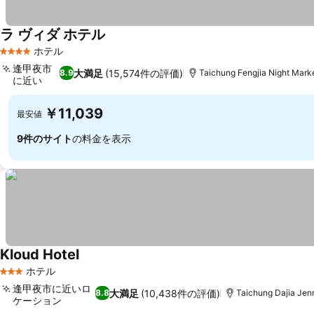
ラ ヴィダ ホテル
料金を表示
ホテル
4 ホテルのランク
逢甲夜市
大満足
(15,574件の評価)
8.9
Taichung Fengjia Night Ma
に近い
料金を表示
￥11,039
最安値
9件のサイト
の料金を表示
Kloud Hotel
料金を表示
ホテル
3 ホテルのランク
逢甲夜市に近いロ
大満足
(10,438件の評価)
8.8
Taichung Dajia Je
ケーション
料金を表示