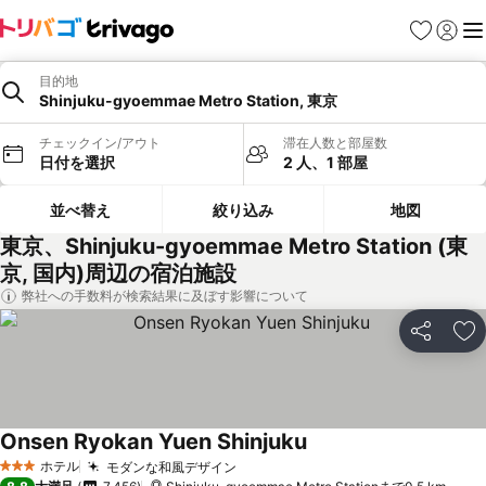
お気に入り
ログイ
メ
目的地
Shinjuku-gyoemmae Metro Station, 東京
チェックイン/アウト
滞在人数と部屋数
日付を選択
2 人、1 部屋
並べ替え
絞り込み
地図
東京、Shinjuku-gyoemmae Metro Station (東
京, 国内)周辺の宿泊施設
弊社への手数料が検索結果に及ぼす影響について
シェア
お
Onsen Ryokan Yuen Shinjuku
ホテル
モダンな和風デザイン
3 ホテルのランク