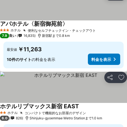
アパホテル〈新宿御苑前〉
ホテル
便利なセルフチェックイン・チェックアウト
3 ホテルのランク
7.9
良い
16,835
新宿駅まで0.8 km
￥11,263
最安値
10件のサイト
の料金を表示
料金を表示
シェア
お
ホテルリブマックス新宿 EAST
ホテル
コンパクトで機能的なお部屋のデザイン
2 ホテルのランク
6.0
826
Shinjuku-gyoemmae Metro Stationまで1.0 km