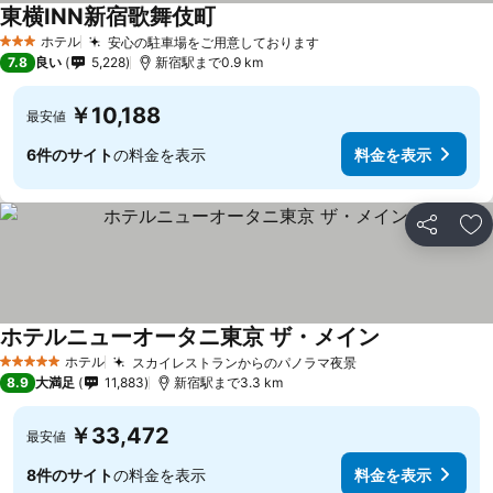
東横INN新宿歌舞伎町
ホテル
安心の駐車場をご用意しております
3 ホテルのランク
7.8
良い
5,228
新宿駅まで0.9 km
￥10,188
最安値
6件のサイト
の料金を表示
料金を表示
シェア
お
ホテルニューオータニ東京 ザ・メイン
ホテル
スカイレストランからのパノラマ夜景
5 ホテルのランク
8.9
大満足
11,883
新宿駅まで3.3 km
￥33,472
最安値
8件のサイト
の料金を表示
料金を表示