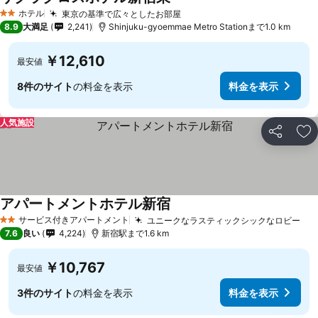
ホテル
東京の基準で広々としたお部屋
2 ホテルのランク
8.9
大満足
2,241
Shinjuku-gyoemmae Metro Stationまで1.0 km
￥12,610
最安値
8件のサイト
の料金を表示
料金を表示
人気施設
シェア
お
アパートメントホテル新宿
サービス付きアパートメント
ユニークなラスティックシックなロビー
2 ホテルのランク
7.6
良い
4,224
新宿駅まで1.6 km
￥10,767
最安値
3件のサイト
の料金を表示
料金を表示