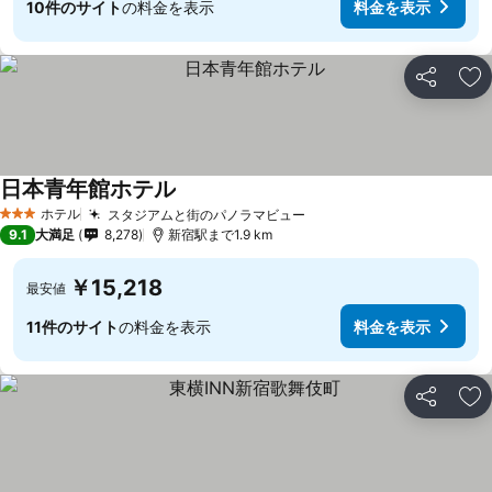
10件のサイト
の料金を表示
料金を表示
シェア
お
日本青年館ホテル
ホテル
スタジアムと街のパノラマビュー
3 ホテルのランク
9.1
大満足
8,278
新宿駅まで1.9 km
￥15,218
最安値
11件のサイト
の料金を表示
料金を表示
シェア
お