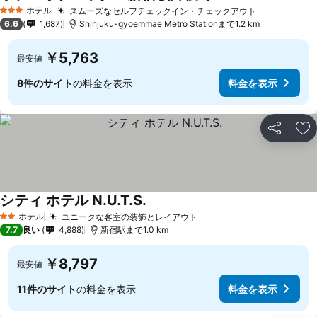
ホテル
スムーズなセルフチェックイン・チェックアウト
3 ホテルのランク
6.6
1,687
Shinjuku-gyoemmae Metro Stationまで1.2 km
￥5,763
最安値
8件のサイト
の料金を表示
料金を表示
シェア
お
シティ ホテル N.U.T.S.
ホテル
ユニークな客室の装飾とレイアウト
2 ホテルのランク
7.7
良い
4,888
新宿駅まで1.0 km
￥8,797
最安値
11件のサイト
の料金を表示
料金を表示