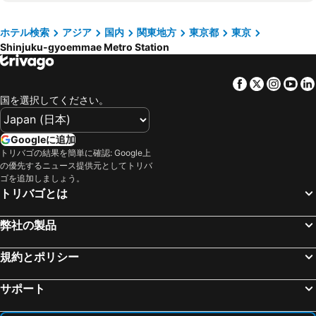
池袋駅
新宿駅
イビススタイルズ東京ベイ
浦安サンホテル
上野駅
鬼怒川温泉
ホテル検索
アジア
国内
関東地方
東京都
東京
新宿ワシントンホテル 本館
東急ステイ 水道橋
Shinjuku-gyoemmae Metro Station
横浜駅
東京ディズニーシー
アパホテル 六本木SIX
ホテルマイステイズ 亀戸
大宮駅
上高地
ヴィアイン飯田橋後楽園
ファーイーストビレッジホテル東京有明
Facebook
Twitter
Insta
Yo
熱海温泉
渋谷区
ホテル ユーラシア 舞浜 アネックス
東京ステーションホテル
国を選択してください。
長野駅
富士急ハイランド
ヴィアイン秋葉原
アパホテル<品川 泉岳寺駅前>
みなとみらい駅
浅草駅
都市センターホテル
hotel MONday Premium 豊洲
Googleに追加
東京ビッグサイト
箱根湯本温泉
トリバゴの結果を簡単に確認: Google上
東京シティービューホテル
帝国ホテル
の優先するニュース提供元としてトリバ
海浜幕張駅
蒲田駅
ホテルイルフィオーレ葛西
ホテルメトロポリタン東京池袋
ゴを追加しましょう。
トリバゴとは
東京ドームシティ
お台場
ヴィアイン品川大井町
ドーミーイン後楽園
新橋駅
幕張駅
フォーストーリーズホテル舞浜東京ベイ
CVS・BAY HOTEL
弊社の製品
静岡駅
八王子駅
ホテルＪＡＬシティ羽田東京
アパホテル〈山手大塚駅タワー〉
浜松町駅
河口湖
規約とポリシー
東横イン新宿御苑前駅3番出口
Book Tea Bed 新宿御苑
日本武道館
千葉駅
シティ ホテル N.U.T.S.
アパホテル〈新宿御苑前〉
サポート
成田国際空港
横浜アリーナ
Shinjuku Hotel Park Inn
ホテルロックス
豊洲駅
横浜中華街