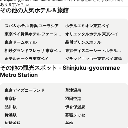
ありますか？
その他の人気ホテル＆旅館
スパ & ホテル 舞浜 ユーラシア
ホテルエミオン東京ベイ
東京ベイ舞浜ホテル ファーストリゾート
オリエンタルホテル 東京ベイ
東京ドームホテル
品川プリンスホテル
相鉄グランドフレッサ 東京ベイ有明
東京ディズニーシー・ホテルミラコスタ
ホテルオークラ東京ベイ
グランドニッコー東京ベイ 舞浜
その他の観光スポット - Shinjuku-gyoemmae
ホテルマイステイズ舞浜
東京 ベイ有明ワシントンホテル
Metro Station
ヴィラフォンテーヌグランド東京有明
マイステイズ 新浦安コンファレンスセンター
ディズニーアンバサダーホテル
アパホテル＆リゾート 両国駅タワー
東京ディズニーランド
草津温泉
ヴィラフォンテーヌ グランド 羽田空港
東京ディズニーランドホテル
東京駅
羽田空港
ホテルドリームゲート舞浜
アパホテル & リゾート〈東京ベイ潮見〉
品川駅
伊香保温泉
シェラトン・グランデ・トーキョーベイ・ホテル
Maihama View Hotel by HULIC
舞浜駅
幕張メッセ
アワーズイン阪急
フレックステイイン新浦安
新横浜駅
新宿
ザ ロイヤルパークホテル 舞浜リゾート 東京ベイ
ニューオータニ イン東京