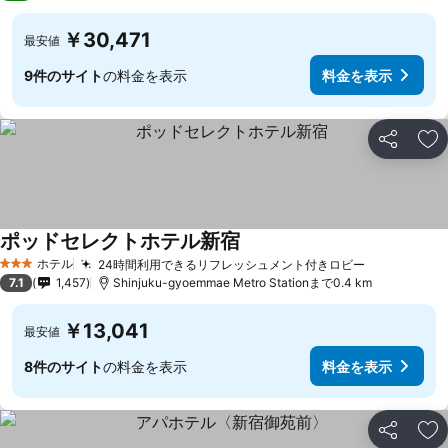
￥30,471
最安値
9件のサイト
の料金を表示
料金を表示
シェア
お
ポッドセレクトホテル新宿
ホテル
24時間利用できるリフレッシュメント付きロビー
3 ホテルのランク
7.1
1,457
Shinjuku-gyoemmae Metro Stationまで0.4 km
￥13,041
最安値
8件のサイト
の料金を表示
料金を表示
シェア
お