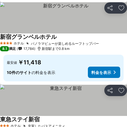
シェア
お
新宿グランベルホテル
ホテル
パノラマビューが楽しめるルーフトップバー
4 ホテルのランク
8.1
満足
17,784
新宿駅まで0.8 km
￥11,418
最安値
10件のサイト
の料金を表示
料金を表示
シェア
お
東急ステイ新宿
ホテル
充実したバスアメニティ