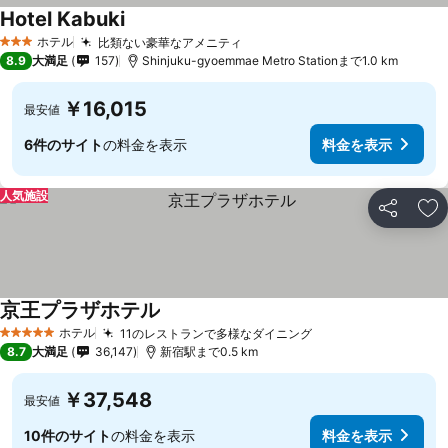
Hotel Kabuki
ホテル
比類ない豪華なアメニティ
3 ホテルのランク
8.9
大満足
157
Shinjuku-gyoemmae Metro Stationまで1.0 km
￥16,015
最安値
6件のサイト
の料金を表示
料金を表示
人気施設
シェア
お
京王プラザホテル
ホテル
11のレストランで多様なダイニング
5 ホテルのランク
8.7
大満足
36,147
新宿駅まで0.5 km
￥37,548
最安値
10件のサイト
の料金を表示
料金を表示