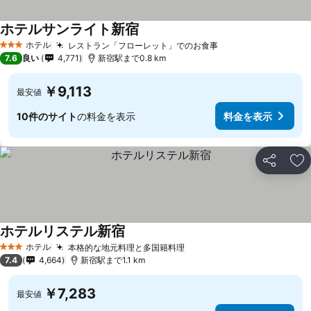
ホテルサンライト新宿
ホテル
レストラン「フローレット」でのお食事
3 ホテルのランク
7.6
良い
4,771
新宿駅まで0.8 km
￥9,113
最安値
10件のサイト
の料金を表示
料金を表示
シェア
お
ホテルリステル新宿
ホテル
本格的な地元料理と多国籍料理
3 ホテルのランク
7.4
4,664
新宿駅まで1.1 km
￥7,283
最安値