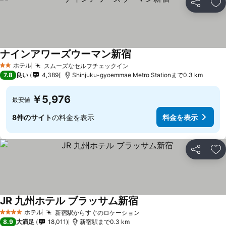
シェア
お
ナインアワーズウーマン新宿
ホテル
スムーズなセルフチェックイン
2 ホテルのランク
7.8
良い
4,389
Shinjuku-gyoemmae Metro Stationまで0.3 km
￥5,976
最安値
8件のサイト
の料金を表示
料金を表示
シェア
お
JR 九州ホテル ブラッサム新宿
ホテル
新宿駅からすぐのロケーション
4 ホテルのランク
8.9
大満足
18,011
新宿駅まで0.3 km