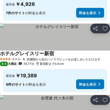
￥4,926
最安値
7件のサイト
の料金を表示
料金を表示
シェア
お
ホテルグレイスリー新宿
ホテル
高層階から街のパノラマビューをお楽しみいただけます
4 ホテルのランク
8.5
大満足
35,773
新宿駅まで0.6 km
￥19,389
最安値
9件のサイト
の料金を表示
料金を表示
シェア
お