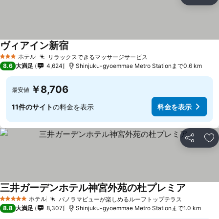
シェア
お
ヴィアイン新宿
ホテル
リラックスできるマッサージサービス
3 ホテルのランク
8.6
大満足
4,624
Shinjuku-gyoemmae Metro Stationまで0.6 km
￥8,706
最安値
11件のサイト
の料金を表示
料金を表示
シェア
お
三井ガーデンホテル神宮外苑の杜プレミア
ホテル
パノラマビューが楽しめるルーフトップテラス
5 ホテルのランク
8.8
大満足
8,307
Shinjuku-gyoemmae Metro Stationまで1.0 km