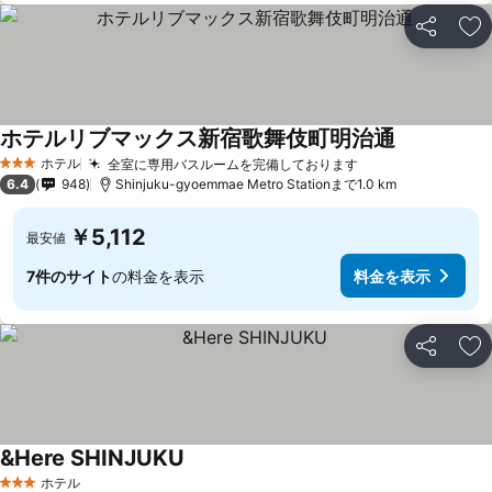
シェア
お
ホテルリブマックス新宿歌舞伎町明治通
ホテル
全室に専用バスルームを完備しております
3 ホテルのランク
6.4
948
Shinjuku-gyoemmae Metro Stationまで1.0 km
￥5,112
最安値
7件のサイト
の料金を表示
料金を表示
シェア
お
&Here SHINJUKU
ホテル
3 ホテルのランク