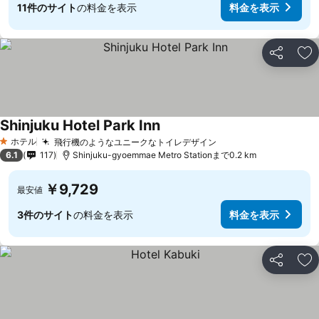
11件のサイト
の料金を表示
料金を表示
シェア
お
Shinjuku Hotel Park Inn
ホテル
飛行機のようなユニークなトイレデザイン
1 ホテルのランク
6.1
117
Shinjuku-gyoemmae Metro Stationまで0.2 km
￥9,729
最安値
3件のサイト
の料金を表示
料金を表示
シェア
お