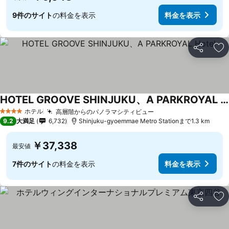
9件のサイト
の料金を表示
料金を表示
シェア
お
HOTEL GROOVE SHINJUKU、A PARKROYAL Hotel
ホテル
高層階からのパノラマシティビュー
4 ホテルのランク
9.2
大満足
6,732
Shinjuku-gyoemmae Metro Stationまで1.3 km
￥37,338
最安値
7件のサイト
の料金を表示
料金を表示
シェア
お