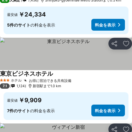
8.8
大満足
7,456
Shinjuku-gyoemmae Metro Stationまで0.5 km
￥24,334
最安値
5件のサイト
の料金を表示
料金を表示
シェア
お
東京ビジネスホテル
ホテル
お得に宿泊できる共有設備
3 ホテルのランク
7.1
1,124
新宿駅まで1.0 km
￥9,909
最安値
7件のサイト
の料金を表示
料金を表示