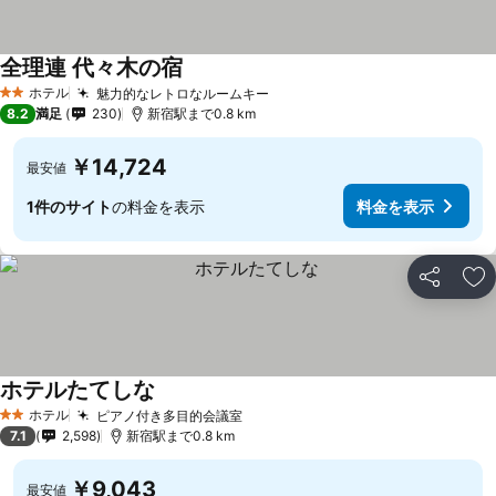
全理連 代々木の宿
ホテル
魅力的なレトロなルームキー
2 ホテルのランク
8.2
満足
230
新宿駅まで0.8 km
￥14,724
最安値
1件のサイト
の料金を表示
料金を表示
シェア
お
ホテルたてしな
ホテル
ピアノ付き多目的会議室
2 ホテルのランク
7.1
2,598
新宿駅まで0.8 km
￥9,043
最安値