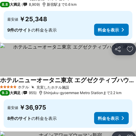
3 ホテルのランク
8.8
大満足
8,909
新宿駅まで0.6 km
￥25,348
最安値
9件のサイト
の料金を表示
料金を表示
シェア
お
ホテルニューオータニ東京 エグゼクティブハウス 禅
ホテル
充実したホテル施設
5 ホテルのランク
9.3
大満足
955
Shinjuku-gyoemmae Metro Stationまで2.2 km
￥36,975
最安値
8件のサイト
の料金を表示
料金を表示