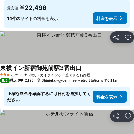
￥22,496
最安値
14件のサイト
の料金を表示
料金を表示
シェア
お
東横イン新宿御苑前駅3番出口
ホテル
街のスカイラインを一望できるお部屋
3 ホテルのランク
8.3
満足
2,198
Shinjuku-gyoemmae Metro Stationまで0.1 km
正確な料金を確認するには日付を選択してく
料金を表示
ださい
シェア
お