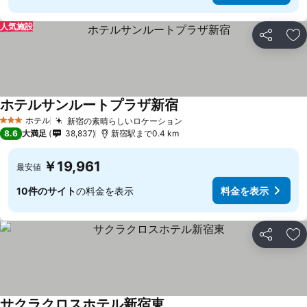
人気施設
シェア
お
ホテルサンルートプラザ新宿
ホテル
新宿の素晴らしいロケーション
3 ホテルのランク
8.6
大満足
38,837
新宿駅まで0.4 km
￥19,961
最安値
10件のサイト
の料金を表示
料金を表示
シェア
お
サクラクロスホテル新宿東