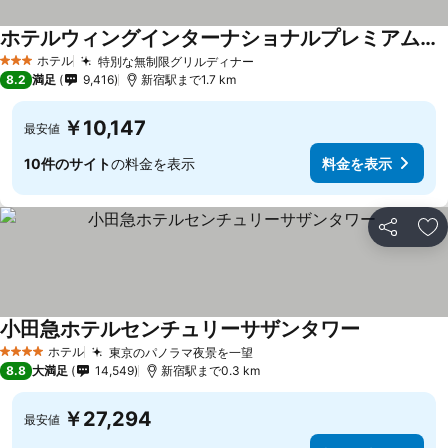
ホテルウィングインターナショナルプレミアム東京四谷
ホテル
特別な無制限グリルディナー
3 ホテルのランク
8.2
満足
9,416
新宿駅まで1.7 km
￥10,147
最安値
10件のサイト
の料金を表示
料金を表示
シェア
お
小田急ホテルセンチュリーサザンタワー
ホテル
東京のパノラマ夜景を一望
4 ホテルのランク
8.8
大満足
14,549
新宿駅まで0.3 km
￥27,294
最安値