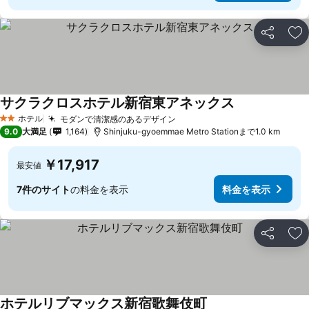
シェア
お
サクラクロスホテル新宿東アネックス
ホテル
モダンで清潔感のあるデザイン
2 ホテルのランク
9.0
大満足
1,164
Shinjuku-gyoemmae Metro Stationまで1.0 km
￥17,917
最安値
7件のサイト
の料金を表示
料金を表示
シェア
お
ホテルリブマックス新宿歌舞伎町