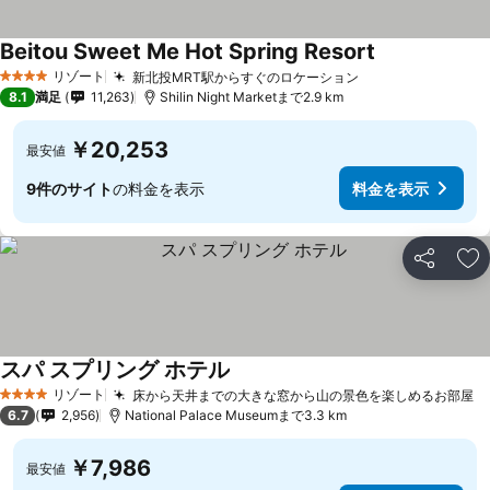
Beitou Sweet Me Hot Spring Resort
料金を表示
リゾート
新北投MRT駅からすぐのロケーション
料金を表示
4 ホテルのランク
8.1
満足
11,263
Shilin Night Marketまで2.9 km
￥20,253
最安値
9件のサイト
の料金を表示
料金を表示
シェア
お
スパ スプリング ホテル
料金を表示
リゾート
床から天井までの大きな窓から山の景色を楽しめるお部屋
料
4 ホテルのランク
6.7
2,956
National Palace Museumまで3.3 km
￥7,986
最安値