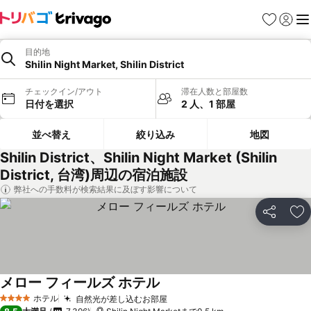
お気に入り
ログイ
メ
目的地
Shilin Night Market, Shilin District
チェックイン/アウト
滞在人数と部屋数
日付を選択
2 人、1 部屋
並べ替え
絞り込み
地図
Shilin District、Shilin Night Market (Shilin
District, 台湾)周辺の宿泊施設
弊社への手数料が検索結果に及ぼす影響について
シェア
お
メロー フィールズ ホテル
料金を表示
ホテル
自然光が差し込むお部屋
料金を表示
4 ホテルのランク