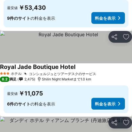
￥53,430
最安値
9件のサイト
の料金を表示
料金を表示
シェア
お
Royal Jade Boutique Hotel
料金を表示
ホテル
コンシェルジュとツアーデスクのサービス
料金を表示
3 ホテルのランク
8.2
満足
2,475
Shilin Night Marketまで1.0 km
￥11,075
最安値
6件のサイト
の料金を表示
料金を表示
シェア
お