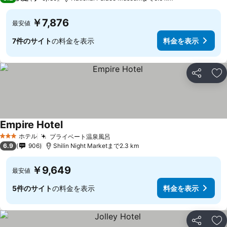
￥7,876
最安値
7件のサイト
の料金を表示
料金を表示
シェア
お
Empire Hotel
料金を表示
ホテル
プライベート温泉風呂
料金を表示
3 ホテルのランク
6.9
906
Shilin Night Marketまで2.3 km
￥9,649
最安値
5件のサイト
の料金を表示
料金を表示
シェア
お