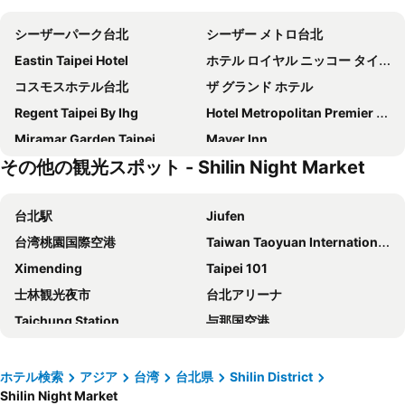
シーザーパーク台北
シーザー メトロ台北
Eastin Taipei Hotel
ホテル ロイヤル ニッコー タイペイ (老爺大酒店)
コスモスホテル台北
ザ グランド ホテル
Regent Taipei By Ihg
Hotel Metropolitan Premier Taipei
Miramar Garden Taipei
Mayer Inn
その他の観光スポット - Shilin Night Market
ホテルサンルート台北
パレ・デ・シン (君品酒店)
Hotel Gracery Taipei
オークラ プレステージ台北 (台北大倉久和大飯店)
台北駅
Jiufen
CHECK inn New Taipei LuZhou
Hotel Midtown Richardson
台湾桃園国際空港
Taiwan Taoyuan International Airport
MGH Mitsui Garden Hotel Taipei Zhongxiao
Hub Hotel - Taipei Songshan Airport
Ximending
Taipei 101
Hotel Puri Taipei Station Branch
Jolley Hotel
士林観光夜市
台北アリーナ
サントス ホテル
メイン イン
Taichung Station
与那国空港
シティイン ホテル台北ステーション ブランチ III (新驛旅店台北車站三館)
ロイヤル シーズンズ ホテル 台北 (皇家季節酒店台北館)
Metro Taipei
Zhongshan MRT Station
Caesar Park Hotel Banqiao
K ホテル - 台北 I (柯達大飯店 - 台北一)
Airport Songshan
Xinbeitou
イー スー ホテル台北 (藝宿商旅)
Guide Hotel Taipei Chongqing
ホテル検索
アジア
台湾
台北県
Shilin District
Shilin Night Market
Taipei Bridge MRT Station
Daan Park
San Want Residences Taipei
パーク台北ホテル (台北美侖大飯店)