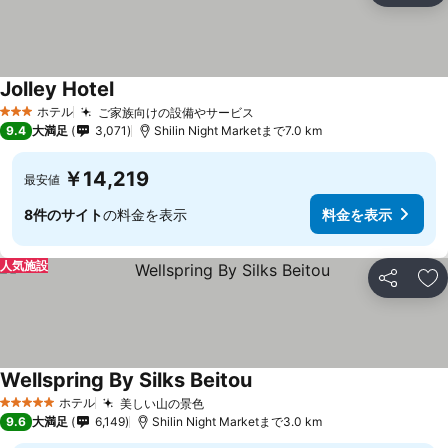
Jolley Hotel
料金を表示
ホテル
ご家族向けの設備やサービス
料金を表示
3 ホテルのランク
9.4
大満足
3,071
Shilin Night Marketまで7.0 km
￥14,219
最安値
8件のサイト
の料金を表示
料金を表示
人気施設
シェア
お
Wellspring By Silks Beitou
料金を表示
ホテル
美しい山の景色
料金を表示
5 ホテルのランク
9.6
大満足
6,149
Shilin Night Marketまで3.0 km