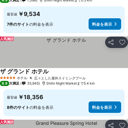
8.5
大満足
7,396
Shilin Night Marketまで0.5 km
￥9,534
最安値
7件のサイト
の料金を表示
料金を表示
人気施設
シェア
お
ザ グランド ホテル
料金を表示
ホテル
広々とした屋外スイミングプール
料金を表示
5 ホテルのランク
8.9
大満足
35,945
Shilin Night Marketまで5.4 km
￥18,356
最安値
8件のサイト
の料金を表示
料金を表示
人気施設