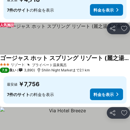
7件のサイト
の料金を表示
料金を表示
人気施設
シェア
お
ゴージャス ホット スプリング リゾート (麗之湯溫泉會館)
料金を表示
リゾート
プライベート温泉風呂
料金を表示
3 ホテルのランク
7.9
良い
3,890
Shilin Night Marketまで2.1 km
￥7,756
最安値
7件のサイト
の料金を表示
料金を表示
シェア
お