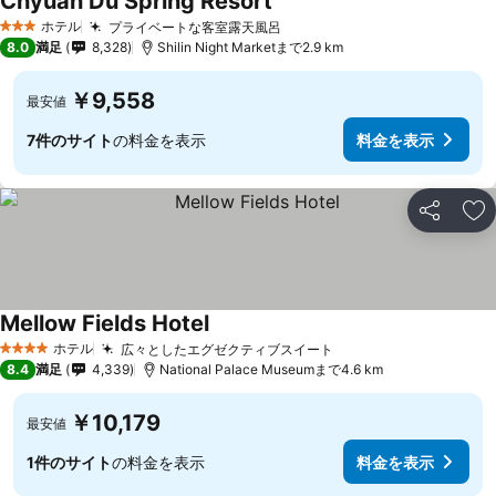
Chyuan Du Spring Resort
料金を表示
ホテル
プライベートな客室露天風呂
料金を表示
3 ホテルのランク
8.0
満足
8,328
Shilin Night Marketまで2.9 km
￥9,558
最安値
7件のサイト
の料金を表示
料金を表示
シェア
お
Mellow Fields Hotel
料金を表示
ホテル
広々としたエグゼクティブスイート
料金を表示
4 ホテルのランク
8.4
満足
4,339
National Palace Museumまで4.6 km
￥10,179
最安値
1件のサイト
の料金を表示
料金を表示