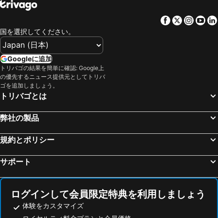
龍山寺
Tamsui MRT Station
Hotel Fun - Linsen
Hope City Minsheng Hotel
Facebook
Twitter
Insta
Yo
Taipei City Hall
Beitou Hot Spring
Finders Hotel
シェラトングランド台北ホテル
国を選択してください。
Daan District
Songshan District
The Landis Taipei
Hotel Relax 5
Eastern District of Taipei
Changhua Train Station
グリーン ワールド ホテル中華 (洛碁中華大飯店)
Apause Inn
Googleに追加
Hsinchu Train Station
Minquan W. Road MRT Station
トリバゴの結果を簡単に確認: Google上
Morwing Hotel - Culture Vogue
トゥモロー ホテル (明日大飯店)
の優先するニュース提供元としてトリバ
Shipei MRT Station
Jiaoxi Train Station
RSL Hotel Taipei Zhonghe
ザ タンゴ台北南西 (天閣酒店 - 台北南西)
ゴを追加しましょう。
トリバゴとは
Datong District
Shilin Night Market
Beauty Hotels Taipei - Hotel Bchic
グリーン ワールド ホテルズ チョンシャオ (洛碁大飯店忠孝館)
Zhongxiao Xinsheng MRT Station
Taipei World Trade Center
CU ホテル 台北 (西悠飯店台北店)
Solaria Nisitetsu Hotel Taipei Ximen
弊社の製品
Yuanshan Station
Sandao Temple MRT Station
Formosa 101 Taipei Main Branch
ロイヤル イン 台北南西 (老爺会館台北南西)
Wulai Hot Spring
Shilin District
規約とポリシー
シティ スイーツ 台北南西 (城市商旅台北南西舘)
Shuangxingyusuo-twin Star Inn
Taichung International Airport
Dahu Park MRT Station
メロー フィールズ ホテル
Mellow Fields Hotel
サポート
Zhongxiao Fuxing MRT Station
New Taipei Industrial Park
Royal Jade Boutique Hotel
ダンディ ホテル ティアンム ブランチ (丹迪旅店天母店)
Dingxi MRT Station
Taichung High Speed Railway Station
ノーブル ホテル (贵族商务饭店)
Asia Pacific Hotel Beitou
ログインして会員限定特典を利用しましょう
Alishan National Scenic Area
Guting MRT Station
ホテルダブルワン北投
Kyokusui Hotspring Hotel
体験をカスタマイズ
Jiangzicui MRT Station
Nanshijiao MRT Station
Empire Hotel
Phoenix Pavilion Hot Spring Hotel