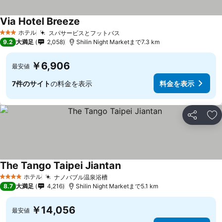
Via Hotel Breeze
料金を表示
ホテル
スパサービスとフットバス
料金を表示
3 ホテルのランク
9.2
大満足
2,058
Shilin Night Marketまで7.3 km
￥6,906
最安値
7件のサイト
の料金を表示
料金を表示
シェア
お
The Tango Taipei Jiantan
料金を表示
ホテル
ナノバブル温泉浴槽
料金を表示
4 ホテルのランク
8.7
大満足
4,216
Shilin Night Marketまで5.1 km
￥14,056
最安値