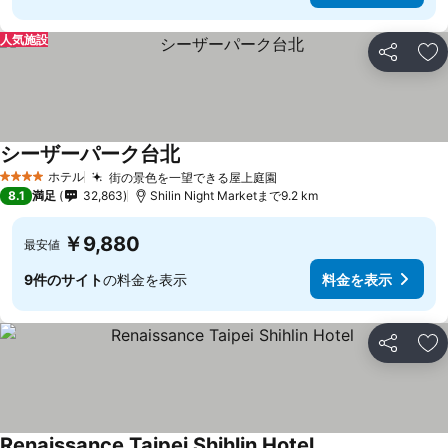
人気施設
シェア
お
シーザーパーク台北
料金を表示
ホテル
街の景色を一望できる屋上庭園
料金を表示
4 ホテルのランク
8.1
満足
32,863
Shilin Night Marketまで9.2 km
￥9,880
最安値
9件のサイト
の料金を表示
料金を表示
シェア
お
Renaissance Taipei Shihlin Hotel