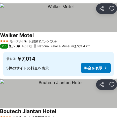
シェア
お
Walker Motel
料金を表示
モーテル
お部屋でスパバスを
料金を表示
3 ホテルのランク
7.5
良い
4,637
National Palace Museumまで3.4 km
￥7,014
最安値
5件のサイト
の料金を表示
料金を表示
シェア
お
Boutech Jiantan Hotel
料金を表示