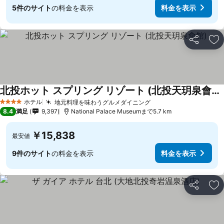
5件のサイト
の料金を表示
料金を表示
シェア
お
北投ホット スプリング リゾート (北投天玥泉會館)
料金を表示
ホテル
地元料理を味わうグルメダイニング
料金を表示
4 ホテルのランク
8.4
満足
9,397
National Palace Museumまで5.7 km
￥15,838
最安値
9件のサイト
の料金を表示
料金を表示
シェア
お