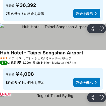
￥36,392
最安値
7件のサイト
の料金を表示
料金を表示
シェア
お
Hub Hotel - Taipei Songshan Airport
料金を表示
ホテル
リフレッシュできるマッサージチェア
料金を表示
3 ホテルのランク
8.7
大満足
5,299
Shilin Night Marketまで6.7 km
￥4,008
最安値
8件のサイト
の料金を表示
料金を表示
人気施設
シェア
お