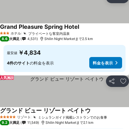
シェア
お
Grand Pleasure Spring Hotel
料金を表示
ホテル
プライベートな客室内温泉
料金を表示
3 ホテルのランク
8.6
大満足
4,531
Shilin Night Marketまで2.5 km
￥4,834
最安値
4件のサイト
の料金を表示
料金を表示
人気施設
シェア
お
グランド ビュー リゾート ベイトウ
料金を表示
リゾート
ミシュランガイド掲載レストランでのお食事
料金を表
5 ホテルのランク
9.2
大満足
11,549
Shilin Night Marketまで2.1 km