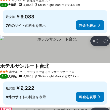
ホテル
女性専用温泉スパ
料金を表示
4 ホテルのランク
8.5
大満足
4,056
Shilin Night Marketまで4.4 km
￥9,083
最安値
7件のサイト
の料金を表示
料金を表示
シェア
お
ホテルサンルート台北
料金を表示
ホテル
リラックスできるマッサージサービス
料金を表示
3 ホテルのランク
8.5
大満足
4,920
Shilin Night Marketまで7.2 km
￥9,222
最安値
9件のサイト
の料金を表示
料金を表示
人気施設