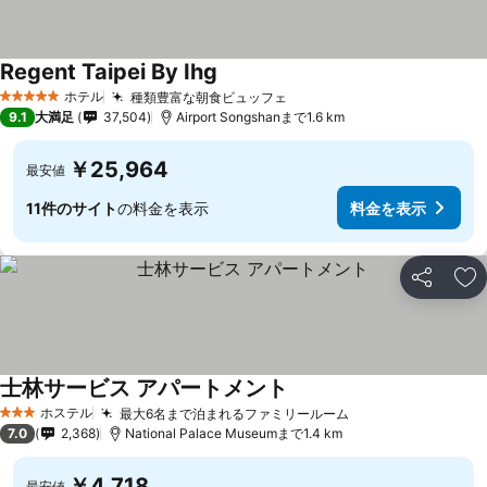
Regent Taipei By Ihg
料金を表示
ホテル
種類豊富な朝食ビュッフェ
料金を表示
5 ホテルのランク
9.1
大満足
37,504
Airport Songshanまで1.6 km
￥25,964
最安値
11件のサイト
の料金を表示
料金を表示
シェア
お
士林サービス アパートメント
料金を表示
ホステル
最大6名まで泊まれるファミリールーム
料金を表示
3 ホテルのランク
7.0
2,368
National Palace Museumまで1.4 km
￥4,718
最安値