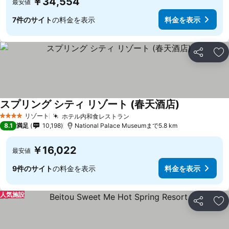
￥34,554
最安値
7件のサイト
の料金を表示
料金を表示
シェア
お
スプリング シティ リゾート (春天酒店)
料金を表示
リゾート
ホテル内和食レストラン
料金を表示
4 ホテルのランク
8.1
満足
10,198
National Palace Museumまで5.8 km
￥16,022
最安値
9件のサイト
の料金を表示
料金を表示
人気施設
シェア
お