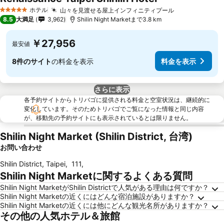
料金を表示
ホテル
山々を見渡せる屋上インフィニティプール
料金を表示
5 ホテルのランク
8.5
大満足
3,962
Shilin Night Marketまで3.8 km
￥27,956
最安値
8件のサイト
の料金を表示
料金を表示
さらに表示
各予約サイトからトリバゴに提供される料金と空室状況は、継続的に
変化しています。そのためトリバゴでご覧になった情報と同じ内容
が、移動先の予約サイトにも表示されているとは限りません。
Shilin Night Market (Shilin District, 台湾)
お問い合わせ
Shilin District, Taipei
,
111
,
Shilin Night Marketに関するよくある質問
Shilin Night MarketがShilin Districtで人気がある理由は何ですか？
Shilin Night Marketの近くにはどんな宿泊施設がありますか？
Shilin Night Marketの近くには他にどんな観光名所がありますか？
その他の人気ホテル＆旅館