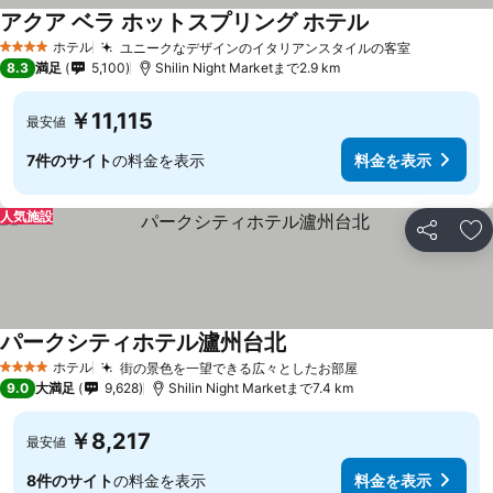
アクア ベラ ホットスプリング ホテル
料金を表示
ホテル
ユニークなデザインのイタリアンスタイルの客室
料金を表
4 ホテルのランク
8.3
満足
5,100
Shilin Night Marketまで2.9 km
￥11,115
最安値
7件のサイト
の料金を表示
料金を表示
人気施設
シェア
お
パークシティホテル瀘州台北
料金を表示
ホテル
街の景色を一望できる広々としたお部屋
料金を表示
4 ホテルのランク
9.0
大満足
9,628
Shilin Night Marketまで7.4 km
￥8,217
最安値
8件のサイト
の料金を表示
料金を表示