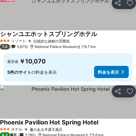
シェア
お
シャンユエホットスプリングホテル
料金を表示
リゾート
伝統的な旅館の雰囲気
料金を表示
3 ホテルのランク
7.2
5,875
National Palace Museumまで6.7 km
￥10,070
最安値
5件のサイト
の料金を表示
料金を表示
シェア
お
Phoenix Pavilion Hot Spring Hotel
料金を表示
ホテル
趣のある半露天風呂
料金を表示
3 ホテルのランク
8.2
満足
5,180
National Palace Museumまで5.6 km