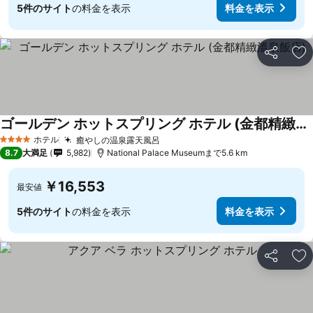
5件のサイト
の料金を表示
料金を表示
シェア
お
ゴールデン ホットスプリング ホテル (金都精緻溫泉飯店)
料金を表示
ホテル
癒やしの温泉露天風呂
料金を表示
4 ホテルのランク
8.7
大満足
5,982
National Palace Museumまで5.6 km
￥16,553
最安値
5件のサイト
の料金を表示
料金を表示
シェア
お