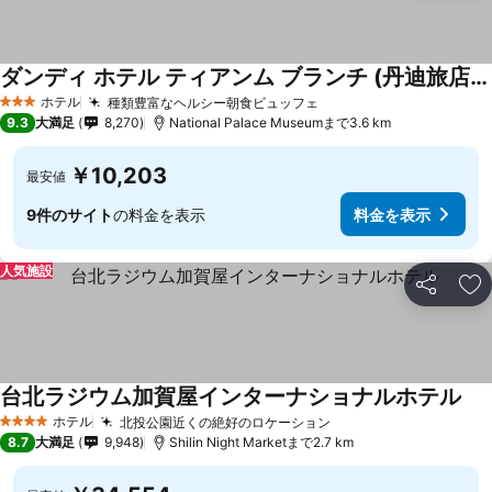
ダンディ ホテル ティアンム ブランチ (丹迪旅店天母店)
料金を表示
ホテル
種類豊富なヘルシー朝食ビュッフェ
料金を表示
3 ホテルのランク
9.3
大満足
8,270
National Palace Museumまで3.6 km
￥10,203
最安値
9件のサイト
の料金を表示
料金を表示
人気施設
シェア
お
台北ラジウム加賀屋インターナショナルホテル
料
ホテル
北投公園近くの絶好のロケーション
料金を表示
4 ホテルのランク
8.7
大満足
9,948
Shilin Night Marketまで2.7 km