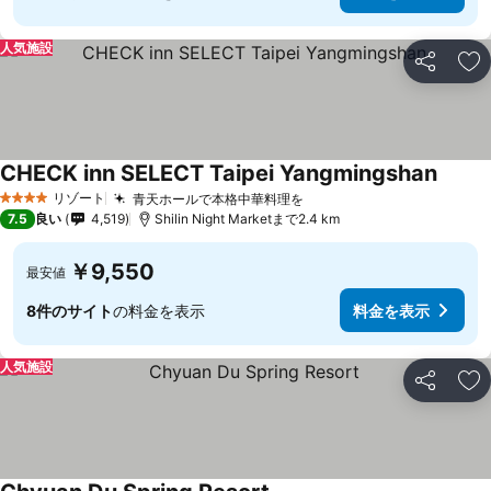
人気施設
シェア
お
CHECK inn SELECT Taipei Yangmingshan
料金を
リゾート
青天ホールで本格中華料理を
料金を表示
4 ホテルのランク
7.5
良い
4,519
Shilin Night Marketまで2.4 km
￥9,550
最安値
8件のサイト
の料金を表示
料金を表示
人気施設
シェア
お