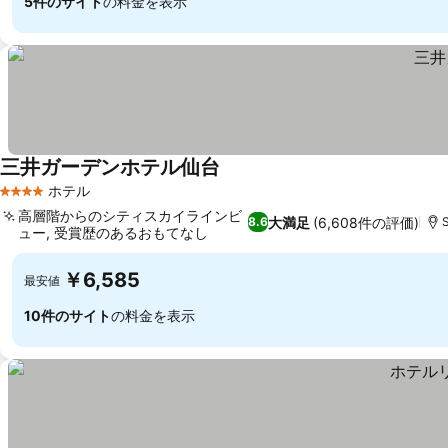
5件のサイト
の料金を表示
三井ガーデンホテル仙台
ホテル
4 ホテルのランク
高層階からのシティスカイラインビ
大満足
(6,608件の評価)
8.6
ュー, 受賞歴のあるおもてなし
￥6,585
最安値
10件のサイト
の料金を表示