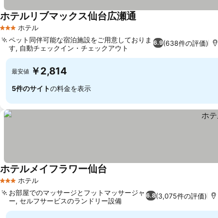
ホテルリブマックス仙台広瀬通
ホテル
3 ホテルのランク
ペット同伴可能な宿泊施設をご用意しておりま
(638件の評価)
6.9
す, 自動チェックイン・チェックアウト
￥2,814
最安値
5件のサイト
の料金を表示
ホテルメイフラワー仙台
ホテル
3 ホテルのランク
お部屋でのマッサージとフットマッサージャ
(3,075件の評価)
6.8
ー, セルフサービスのランドリー設備