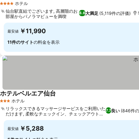
ホテル
4 ホテルのランク
仙台駅直結でございます, 高層階のお
大満足
(5,119件の評価)
8.6
部屋からパノラマビューを満喫
￥11,990
最安値
11件のサイト
の料金を表示
ホテルベルエア仙台
ホテル
3 ホテルのランク
リラックスできるマッサージサービスをご利用いた
良い
(846件
7.7
だけます, 柔軟なチェックイン、チェックアウト時
間
￥5,288
最安値