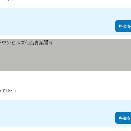
料金を
oまで1.9 km
料金を