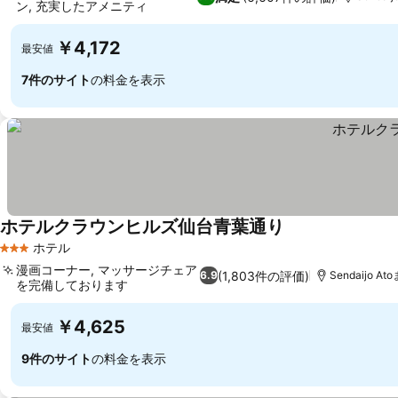
ン, 充実したアメニティ
￥4,172
最安値
7件のサイト
の料金を表示
ホテルクラウンヒルズ仙台青葉通り
ホテル
3 ホテルのランク
漫画コーナー, マッサージチェア
(1,803件の評価)
6.9
Sendaijo At
を完備しております
￥4,625
最安値
9件のサイト
の料金を表示