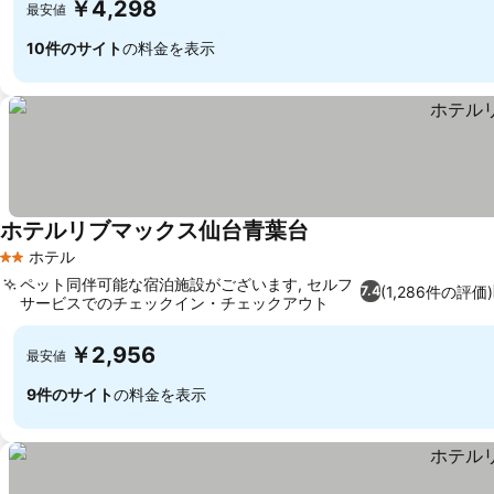
￥4,298
最安値
10件のサイト
の料金を表示
ホテルリブマックス仙台青葉台
ホテル
2 ホテルのランク
ペット同伴可能な宿泊施設がございます, セルフ
(1,286件の評価)
7.4
サービスでのチェックイン・チェックアウト
￥2,956
最安値
9件のサイト
の料金を表示