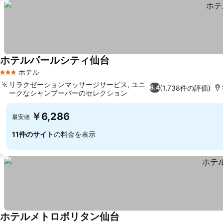
ホテルパールシティ仙台
ホテル
3 ホテルのランク
リラクゼーションマッサージサービス, ユニ
(1,738件の評価)
6.4
ークなシャンプーバーのセレクション
￥6,286
最安値
11件のサイト
の料金を表示
ホテルメトロポリタン仙台