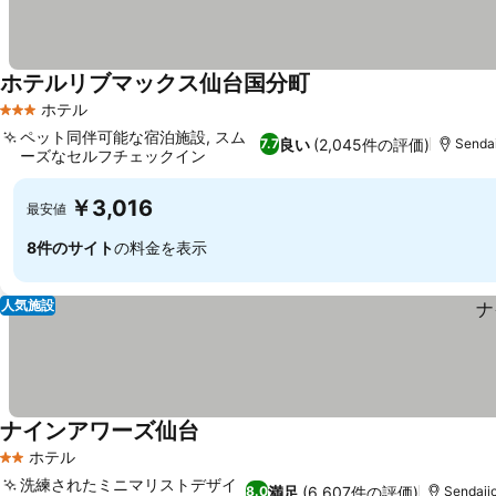
ホテルリブマックス仙台国分町
ホテル
3 ホテルのランク
ペット同伴可能な宿泊施設, スム
良い
(2,045件の評価)
7.7
Senda
ーズなセルフチェックイン
￥3,016
最安値
8件のサイト
の料金を表示
人気施設
ナインアワーズ仙台
ホテル
2 ホテルのランク
洗練されたミニマリストデザイ
満足
(6,607件の評価)
8.0
Sendaij