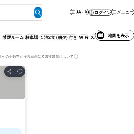
JA · ￥
メニュー
ログイン
地図を表示
き
禁煙ルーム
駐車場
１泊2食 (朝夕) 付き
WiFi
スパ
リゾート
事前払
社への手数料が検索結果に及ぼす影響について
お気に入りに追加
シェア