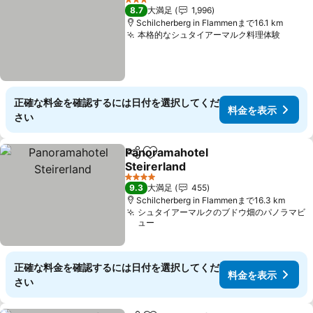
3 ホテルのランク
8.7
大満足
1,996
Schilcherberg in Flammenまで16.1 km
本格的なシュタイアーマルク料理体験
料金
正確な料金を確認するには日付を選択してくだ
料金を表示
さい
Panoramahotel
シェア
お気に入りに追加
Steirerland
料金を表示
4 ホテルのランク
9.3
大満足
455
Schilcherberg in Flammenまで16.3 km
シュタイアーマルクのブドウ畑のパノラマビ
ュー
正確な料金を確認するには日付を選択してくだ
料金を表示
さい