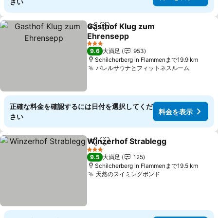
さい
Gasthof Klug zum
シェア
お気に入りに追加
Ehrensepp
料金を表示
3 ホテルのランク
9.6
大満足
953
Schilcherberg in Flammenまで19.9 km
バレルサウナとフィットネスルーム
料金を
正確な料金を確認するには日付を選択してくだ
料金を表示
さい
Winzerhof Strablegg
シェア
お気に入りに追加
料金
3 ホテルのランク
9.5
大満足
125
Schilcherberg in Flammenまで19.5 km
天然のスイミングポンド
料金を表示