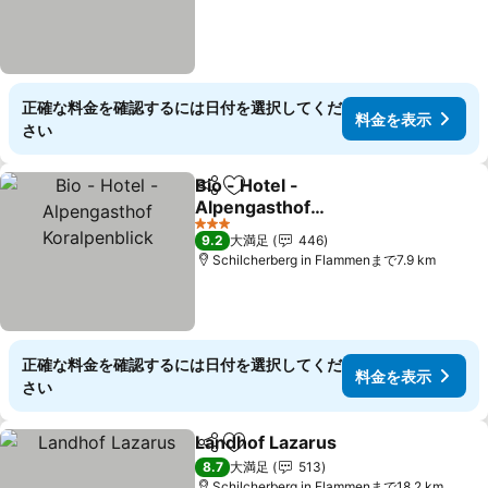
正確な料金を確認するには日付を選択してくだ
料金を表示
さい
Bio - Hotel -
シェア
お気に入りに追加
Alpengasthof
Koralpenblick
料金を表示
3 ホテルのランク
9.2
大満足
446
Schilcherberg in Flammenまで7.9 km
正確な料金を確認するには日付を選択してくだ
料金を表示
さい
Landhof Lazarus
シェア
お気に入りに追加
料金を表
8.7
大満足
513
Schilcherberg in Flammenまで18.2 km