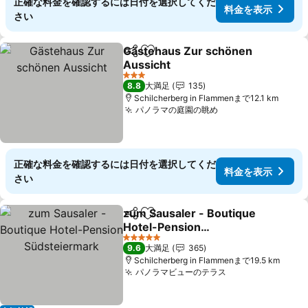
正確な料金を確認するには日付を選択してくだ
料金を表示
さい
Gästehaus Zur schönen
シェア
お気に入りに追加
Aussicht
料金を表示
3 ホテルのランク
8.8
大満足
135
Schilcherberg in Flammenまで12.1 km
パノラマの庭園の眺め
料金を表示
正確な料金を確認するには日付を選択してくだ
料金を表示
さい
zum Sausaler - Boutique
シェア
お気に入りに追加
Hotel-Pension
Südsteiermark
料金を表示
5 ホテルのランク
9.6
大満足
365
Schilcherberg in Flammenまで19.5 km
パノラマビューのテラス
料金を表示