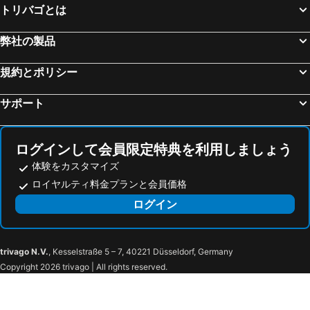
トリバゴとは
Neubau
Stenjevec
Zagrebački Glavni Kolodvor
Mirabell Palace
弊社の製品
Hauptbahnhof Graz
Secession
ザルツブルク大聖堂
Ljubljana Jože Pučnik Airport
規約とポリシー
Autobusni Kolodvor Zagreb
Salzwelten Hallstatt
サポート
Bad Ischl
Sankt Anton von Padua Wien 15
Bahnhof Wien Praterstern
G3 Shopping Resort Gerasdorf
ログインして会員限定特典を利用しましょう
Salzburger Festspiele
美術史博物館
体験をカスタマイズ
Ringstrasse
U-Bahnlinie U1
ロイヤルティ料金プランと会員価格
Hrvatsko narodno kazalište u Zagrebu
Raimund Theater
ログイン
Belvedere Palace
カールス教会
Schilcherberg in Flammen
Koralpe
Kope
Lake Festival am Schwarzlsee
trivago N.V.
, Kesselstraße 5 – 7, 40221 Düsseldorf, Germany
Copyright 2026 trivago | All rights reserved.
Schwarzl See
Österreichischer Skulpturenpark
Shopping City Seiersberg
グラーツ空港