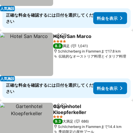
人気施設
正確な料金を確認するには日付を選択してくだ
料金を表示
さい
Hotel San Marco
シェア
お気に入りに追加
料金を表
4 ホテルのランク
8.3
満足
1,041
Schilcherberg in Flammenまで17.8 km
伝統的なオーストリア料理とイタリア料理
料
人気施設
正確な料金を確認するには日付を選択してくだ
料金を表示
さい
Gartenhotel
シェア
お気に入りに追加
Kloepferkeller
料金を表示
3 ホテルのランク
9.3
大満足
686
Schilcherberg in Flammenまで14.4 km
季節限定の屋外プール
料金を表示