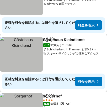
穏やかな庭園とテラス
料金を表示
正確な料金を確認するには日付を選択してくだ
料金を表示
さい
Gästehaus Kleindienst
シェア
お気に入りに追加
料
8.7
大満足
356
Schilcherberg in Flammenまで0.8 km
スキーやサイクリングに便利なアクセス
料金
正確な料金を確認するには日付を選択してくだ
料金を表示
さい
Sorgerhof
シェア
お気に入りに追加
料金を表示
4 ホテルのランク
9.0
大満足
731