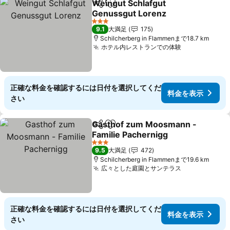
Weingut Schlafgut
シェア
お気に入りに追加
Genussgut Lorenz
料金を表示
3 ホテルのランク
9.1
大満足
175
Schilcherberg in Flammenまで18.7 km
ホテル内レストランでの体験
料金を表示
正確な料金を確認するには日付を選択してくだ
料金を表示
さい
Gasthof zum Moosmann -
シェア
お気に入りに追加
Familie Pachernigg
料金を表示
3 ホテルのランク
9.5
大満足
472
Schilcherberg in Flammenまで19.6 km
広々とした庭園とサンテラス
料金を表示
正確な料金を確認するには日付を選択してくだ
料金を表示
さい