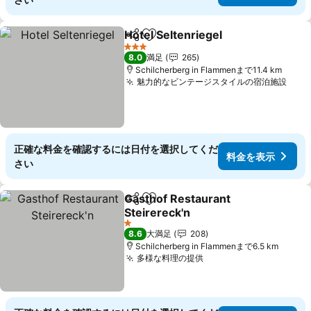
Hotel Seltenriegel
シェア
お気に入りに追加
料金を表
3 ホテルのランク
8.0
満足
265
Schilcherberg in Flammenまで11.4 km
魅力的なビンテージスタイルの宿泊施設
料金
正確な料金を確認するには日付を選択してくだ
料金を表示
さい
Gasthof Restaurant
シェア
お気に入りに追加
Steirereck'n
料金を表示
1 ホテルのランク
8.6
大満足
208
Schilcherberg in Flammenまで6.5 km
多様な料理の提供
料金を表示