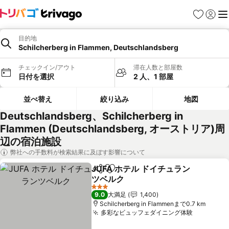
お気に入り
ログイ
メ
目的地
Schilcherberg in Flammen, Deutschlandsberg
チェックイン/アウト
滞在人数と部屋数
日付を選択
2 人、1 部屋
並べ替え
絞り込み
地図
Deutschlandsberg、Schilcherberg in
Flammen (Deutschlandsberg, オーストリア)周
辺の宿泊施設
弊社への手数料が検索結果に及ぼす影響について
JUFA ホテル ドイチュラン
シェア
お気に入りに追加
ツベルク
料金を表示
3 ホテルのランク
9.0
大満足
1,400
Schilcherberg in Flammenまで0.7 km
多彩なビュッフェダイニング体験
料金を表