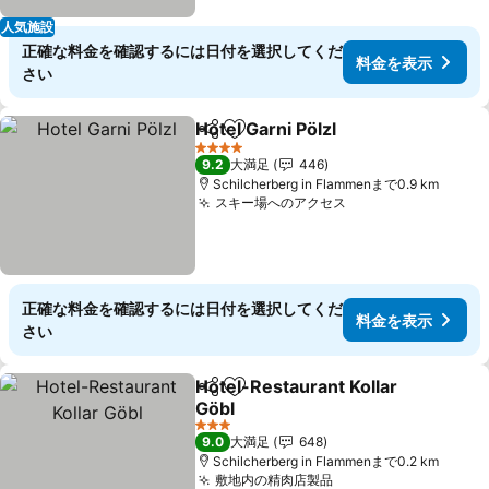
人気施設
正確な料金を確認するには日付を選択してくだ
料金を表示
さい
Hotel Garni Pölzl
シェア
お気に入りに追加
料金を表
4 ホテルのランク
9.2
大満足
446
Schilcherberg in Flammenまで0.9 km
スキー場へのアクセス
料金を表示
正確な料金を確認するには日付を選択してくだ
料金を表示
さい
Hotel-Restaurant Kollar
シェア
お気に入りに追加
Göbl
料金を表示
3 ホテルのランク
9.0
大満足
648
Schilcherberg in Flammenまで0.2 km
敷地内の精肉店製品
料金を表示