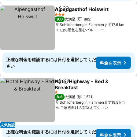
Alpengasthof Hoiswirt
シェア
お気に入りに追加
料
3 ホテルのランク
9.0
大満足
882
Schilcherberg in Flammenまで17.6 km
山の景色を望むバルコニー
料金を表示
正確な料金を確認するには日付を選択してくだ
料金を表示
さい
Hotel Highway - Bed &
シェア
お気に入りに追加
Breakfast
料金を表示
1 ホテルのランク
8.6
大満足
1,571
Schilcherberg in Flammenまで19.8 km
ご家族向けの客室オプション
料金を表示
人気施設
正確な料金を確認するには日付を選択してくだ
料金を表示