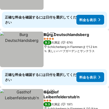
正確な料金を確認するには日付を選択してくだ
料金を表示
さい
Burg Deutschlandsberg
シェア
お気に入りに追加
料
4 ホテルのランク
9.2
大満足
674
Schilcherberg in Flammenまで1.2 km
美しいハーブガーデンとサンテラス
料金を
正確な料金を確認するには日付を選択してくだ
料金を表示
さい
Gasthof
シェア
お気に入りに追加
Leibenfelderstub'n
料金を表示
3 ホテルのランク
9.3
大満足
197
Schilcherberg in Flammenまで0.9 km