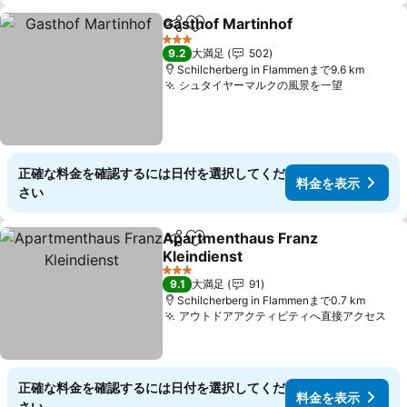
Gasthof Martinhof
シェア
お気に入りに追加
料金を
3 ホテルのランク
9.2
大満足
502
Schilcherberg in Flammenまで9.6 km
シュタイヤーマルクの風景を一望
料金を表
正確な料金を確認するには日付を選択してくだ
料金を表示
さい
Apartmenthaus Franz
シェア
お気に入りに追加
Kleindienst
料金を表示
3 ホテルのランク
9.1
大満足
91
Schilcherberg in Flammenまで0.7 km
アウトドアアクティビティへ直接アクセス
料
正確な料金を確認するには日付を選択してくだ
料金を表示
さい