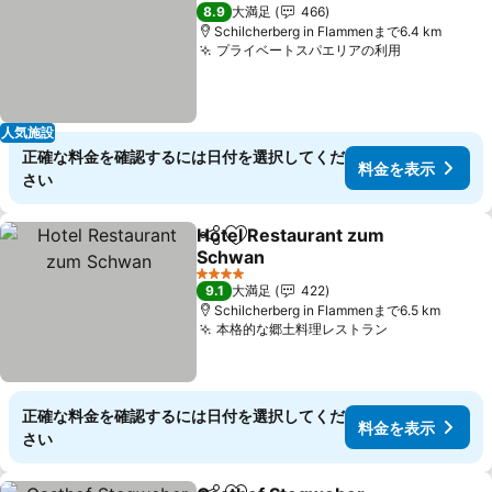
2 ホテルのランク
8.9
大満足
466
Schilcherberg in Flammenまで6.4 km
プライベートスパエリアの利用
料金を表示
人気施設
正確な料金を確認するには日付を選択してくだ
料金を表示
さい
Hotel Restaurant zum
シェア
お気に入りに追加
Schwan
料金を表示
4 ホテルのランク
9.1
大満足
422
Schilcherberg in Flammenまで6.5 km
本格的な郷土料理レストラン
料金を表示
正確な料金を確認するには日付を選択してくだ
料金を表示
さい