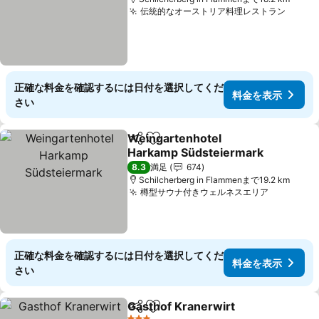
伝統的なオーストリア料理レストラン
料金
正確な料金を確認するには日付を選択してくだ
料金を表示
さい
Weingartenhotel
シェア
お気に入りに追加
Harkamp Südsteiermark
料金を表示
8.3
満足
674
Schilcherberg in Flammenまで19.2 km
樽型サウナ付きウェルネスエリア
料金を表
正確な料金を確認するには日付を選択してくだ
料金を表示
さい
Gasthof Kranerwirt
シェア
お気に入りに追加
料金を