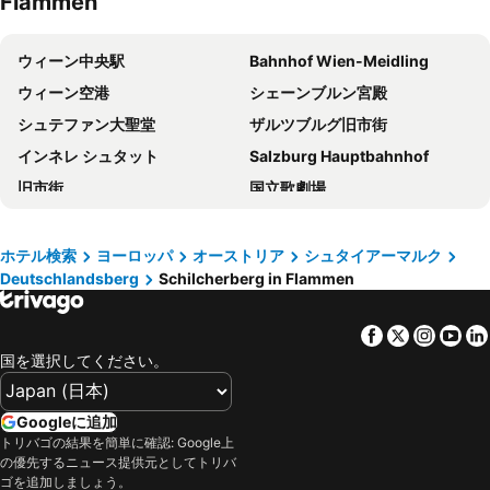
Flammen
ウィーン中央駅
Bahnhof Wien-Meidling
ウィーン空港
シェーンブルン宮殿
シュテファン大聖堂
ザルツブルグ旧市街
インネレ シュタット
Salzburg Hauptbahnhof
旧市街
国立歌劇場
Wien Mitte - The Mall
ザグレブ国際空港
Bahnhof Wien Hütteldorf
Lake Bled
ホテル検索
ヨーロッパ
オーストリア
シュタイアーマルク
Deutschlandsberg
Schilcherberg in Flammen
Trieste Central Station
U2 Station Stadion
Karlsplatz Parkanlagen
バーンホーフシティ ヴィーン ヴェスト
Facebook
Twitter
Insta
Yo
ウィーン市庁舎
ホーフブルク宮殿
国を選択してください。
Favoriten
City Airport Train
Museum Hallstatt
Linz Hauptbahnhof
Googleに追加
Landstraße
マリアヒルファー通り
トリバゴの結果を簡単に確認: Google上
の優先するニュース提供元としてトリバ
ザルツブルク空港
Ljubljana Center
ゴを追加しましょう。