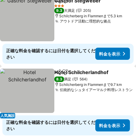
Gasthof Stegweber
シェア
お気に入りに追加
料金を
3 ホテルのランク
9.3
大満足
205
Schilcherberg in Flammenまで5.3 km
アウトドア活動に理想的な拠点
料金を表示
正確な料金を確認するには日付を選択してくだ
料金を表示
さい
Hotel Schilcherlandhof
シェア
お気に入りに追加
料
8.3
満足
564
Schilcherberg in Flammenまで9.7 km
伝統的なシュタイアーマルク料理レストラン
人気施設
正確な料金を確認するには日付を選択してくだ
料金を表示
さい