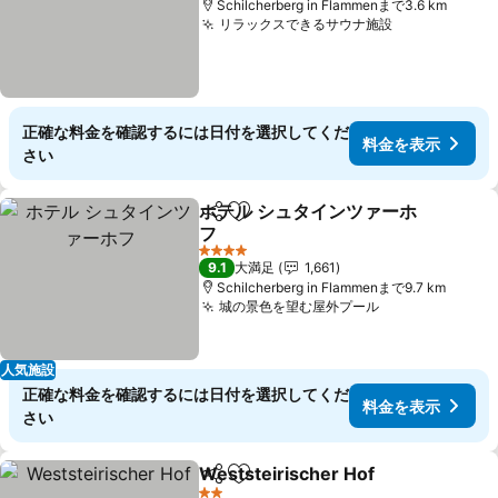
Schilcherberg in Flammenまで3.6 km
リラックスできるサウナ施設
料金を表示
正確な料金を確認するには日付を選択してくだ
料金を表示
さい
ホテル シュタインツァーホ
シェア
お気に入りに追加
フ
料金を表示
4 ホテルのランク
9.1
大満足
1,661
Schilcherberg in Flammenまで9.7 km
城の景色を望む屋外プール
料金を表示
人気施設
正確な料金を確認するには日付を選択してくだ
料金を表示
さい
Weststeirischer Hof
シェア
お気に入りに追加
料金