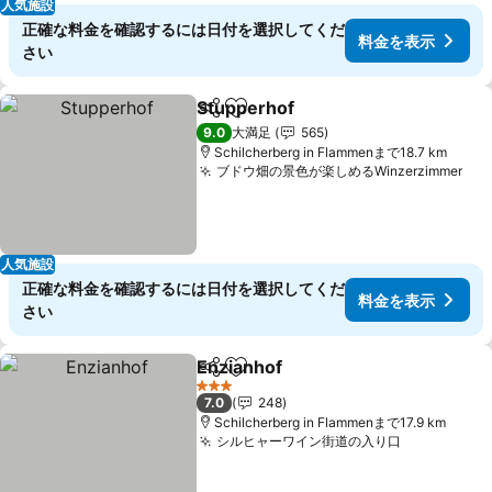
人気施設
正確な料金を確認するには日付を選択してくだ
料金を表示
さい
Stupperhof
シェア
お気に入りに追加
料金を表示
9.0
大満足
565
Schilcherberg in Flammenまで18.7 km
ブドウ畑の景色が楽しめるWinzerzimmer
料
人気施設
正確な料金を確認するには日付を選択してくだ
料金を表示
さい
Enzianhof
シェア
お気に入りに追加
料金を表示
3 ホテルのランク
7.0
248
Schilcherberg in Flammenまで17.9 km
シルヒャーワイン街道の入り口
料金を表示