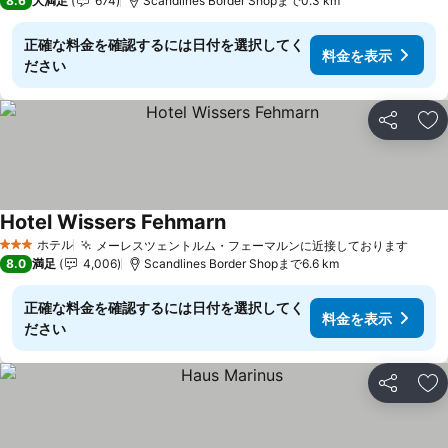
8.6
大満足
674
Scandlines Border Shopまで0.3 km
正確な料金を確認するには日付を選択してく
料金を表示
ださい
シェア
お
Hotel Wissers Fehmarn
料金を表示
ホテル
メーレスツェントルム・フェーマルンに近接しております
料金
3 ホテルのランク
8.0
満足
4,006
Scandlines Border Shopまで6.6 km
正確な料金を確認するには日付を選択してく
料金を表示
ださい
シェア
お