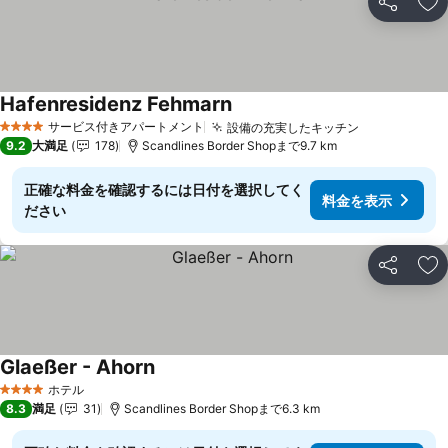
シェア
お
Hafenresidenz Fehmarn
料金を表示
サービス付きアパートメント
設備の充実したキッチン
料金を表示
4 ホテルのランク
9.2
大満足
178
Scandlines Border Shopまで9.7 km
正確な料金を確認するには日付を選択してく
料金を表示
ださい
シェア
お
Glaeßer - Ahorn
料金を表示
ホテル
4 ホテルのランク
8.3
満足
31
Scandlines Border Shopまで6.3 km