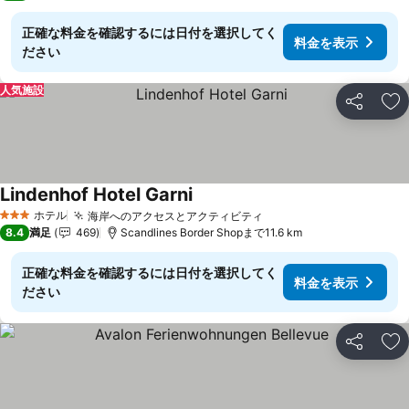
正確な料金を確認するには日付を選択してく
料金を表示
ださい
人気施設
シェア
お
Lindenhof Hotel Garni
料金を表示
ホテル
海岸へのアクセスとアクティビティ
料金を表示
3 ホテルのランク
8.4
満足
469
Scandlines Border Shopまで11.6 km
正確な料金を確認するには日付を選択してく
料金を表示
ださい
シェア
お