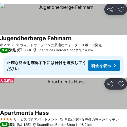
シェア
お
Jugendherberge Fehmarn
料金を表示
ホステル
ウィンドサーフィンに最適なウォータースポーツ拠点
料金を表示
8.4
満足
609
Scandlines Border Shopまで7.4 km
正確な料金を確認するには日付を選択してく
料金を表示
ださい
人気施設
シェア
お
Apartments Hass
料金を表示
サービス付きアパートメント
自炊に便利な設備の整ったキッチン
料
4 ホテルのランク
8.2
満足
125
Scandlines Border Shopまで8.2 km