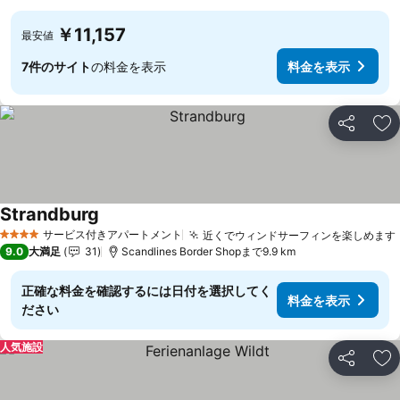
￥11,157
最安値
7件のサイト
の料金を表示
料金を表示
シェア
お
Strandburg
料金を表示
サービス付きアパートメント
近くでウィンドサーフィンを楽しめます
4 ホテルのランク
9.0
大満足
31
Scandlines Border Shopまで9.9 km
正確な料金を確認するには日付を選択してく
料金を表示
ださい
人気施設
シェア
お