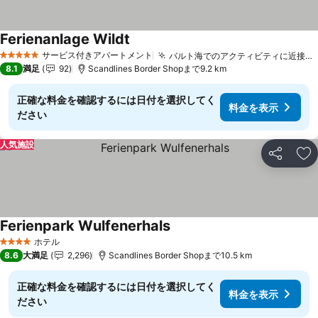
Ferienanlage Wildt
料金を表示
サービス付きアパートメント
バルト海でのアクティビティに近接しております
5 ホテルのランク
8.1
満足
92
Scandlines Border Shopまで9.2 km
正確な料金を確認するには日付を選択してく
料金を表示
ださい
人気施設
シェア
お
Ferienpark Wulfenerhals
料金を表示
ホテル
4 ホテルのランク
8.6
大満足
2,296
Scandlines Border Shopまで10.5 km
正確な料金を確認するには日付を選択してく
料金を表示
ださい