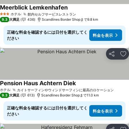
Meerblick Lemkenhafen
料金を表示
ホテル
館内セルフサービスレストラン
料金を表示
3 ホテルのランク
9.3
大満足
436
Scandlines Border Shopまで9.8 km
正確な料金を確認するには日付を選択してく
料金を表示
ださい
シェア
お
Pension Haus Achtern Diek
料金を表示
ホテル
カイトサーフィンやウィンドサーフィンに最高のロケーション
料金を
9.3
大満足
613
Scandlines Border Shopまで11.0 km
正確な料金を確認するには日付を選択してく
料金を表示
ださい