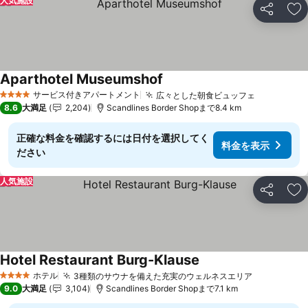
人気施設
シェア
お
Aparthotel Museumshof
料金を表示
サービス付きアパートメント
広々とした朝食ビュッフェ
料金を表
4 ホテルのランク
8.6
大満足
2,204
Scandlines Border Shopまで8.4 km
正確な料金を確認するには日付を選択してく
料金を表示
ださい
人気施設
シェア
お
Hotel Restaurant Burg-Klause
料金を表示
ホテル
3種類のサウナを備えた充実のウェルネスエリア
料金を表示
4 ホテルのランク
9.0
大満足
3,104
Scandlines Border Shopまで7.1 km