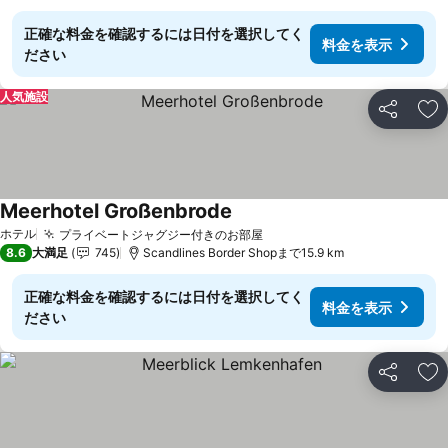
正確な料金を確認するには日付を選択してく
料金を表示
ださい
人気施設
シェア
お
Meerhotel Großenbrode
料金を表示
ホテル
プライベートジャグジー付きのお部屋
料金を表示
8.6
大満足
745
Scandlines Border Shopまで15.9 km
正確な料金を確認するには日付を選択してく
料金を表示
ださい
シェア
お