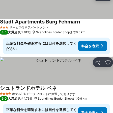
Stadt Apartments Burg Fehmarn
料金を表示
サービス付きアパートメント
3 ホテルのランク
8.5
大満足
913
Scandlines Border Shopまで6.5 km
正確な料金を確認するには日付を選択してく
料金を表示
ださい
シェア
お
シュトランドホテル ベネ
料金を表示
ホテル
ビーチフロントに位置しております
料金を表示
4 ホテルのランク
9.0
大満足
1,761
Scandlines Border Shopまで9.9 km
正確な料金を確認するには日付を選択してく
料金を表示