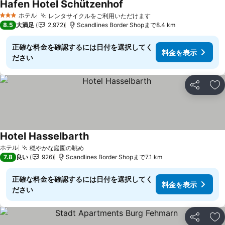
Hafen Hotel Schützenhof
料金を表示
ホテル
レンタサイクルをご利用いただけます
料金を表示
3 ホテルのランク
8.5
大満足
2,972
Scandlines Border Shopまで8.4 km
正確な料金を確認するには日付を選択してく
料金を表示
ださい
シェア
お
Hotel Hasselbarth
料金を表示
ホテル
穏やかな庭園の眺め
料金を表示
7.8
良い
926
Scandlines Border Shopまで7.1 km
正確な料金を確認するには日付を選択してく
料金を表示
ださい
シェア
お