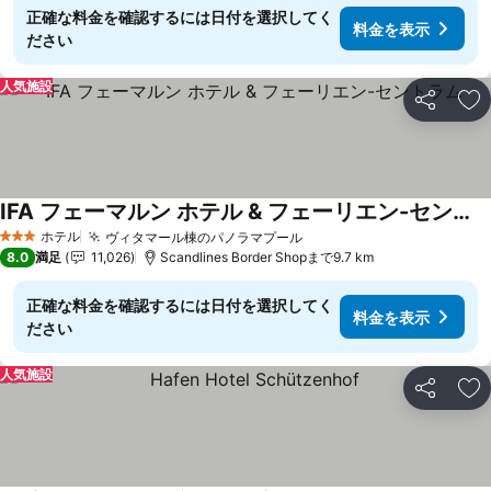
正確な料金を確認するには日付を選択してく
料金を表示
ださい
人気施設
シェア
お
IFA フェーマルン ホテル & フェーリエン-セントラム
料金を表示
ホテル
ヴィタマール棟のパノラマプール
料金を表示
3 ホテルのランク
8.0
満足
11,026
Scandlines Border Shopまで9.7 km
正確な料金を確認するには日付を選択してく
料金を表示
ださい
人気施設
シェア
お