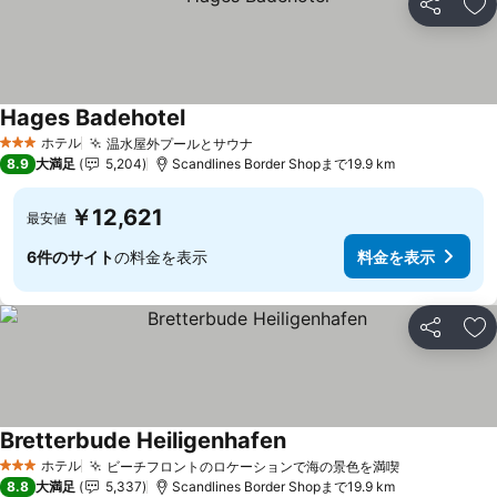
シェア
お
Hages Badehotel
料金を表示
ホテル
温水屋外プールとサウナ
料金を表示
3 ホテルのランク
8.9
大満足
5,204
Scandlines Border Shopまで19.9 km
￥12,621
最安値
6件のサイト
の料金を表示
料金を表示
シェア
お
Bretterbude Heiligenhafen
料金を表示
ホテル
ビーチフロントのロケーションで海の景色を満喫
料金を表示
3 ホテルのランク
8.8
大満足
5,337
Scandlines Border Shopまで19.9 km