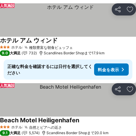
人気施設
シェア
お
ホテル アム ウィンド
料金を表示
ホテル
種類豊富な朝食ビュッフェ
料金を表示
3 ホテルのランク
9.0
大満足
732
Scandlines Border Shopまで17.9 km
正確な料金を確認するには日付を選択してく
料金を表示
ださい
人気施設
シェア
お
Beach Motel Heiligenhafen
料金を表示
ホテル
自然とピアへの近さ
料金を表示
3 ホテルのランク
9.1
大満足
5,574
Scandlines Border Shopまで20.0 km