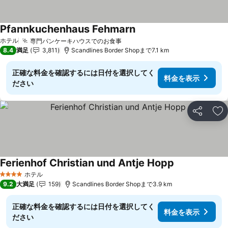
Pfannkuchenhaus Fehmarn
料金を表示
ホテル
専門パンケーキハウスでのお食事
料金を表示
8.4
満足
3,811
Scandlines Border Shopまで7.1 km
正確な料金を確認するには日付を選択してく
料金を表示
ださい
シェア
お
Ferienhof Christian und Antje Hopp
料金を表示
ホテル
4 ホテルのランク
9.2
大満足
159
Scandlines Border Shopまで3.9 km
正確な料金を確認するには日付を選択してく
料金を表示
ださい