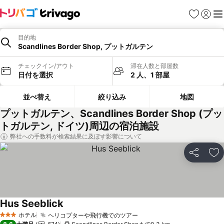
お気に入り
ログイ
メ
目的地
Scandlines Border Shop, プットガルテン
チェックイン/アウト
滞在人数と部屋数
日付を選択
2 人、1 部屋
並べ替え
絞り込み
地図
プットガルテン、Scandlines Border Shop (プッ
トガルテン, ドイツ)周辺の宿泊施設
弊社への手数料が検索結果に及ぼす影響について
シェア
お
Hus Seeblick
料金を表示
ホテル
ヘリコプターや飛行機でのツアー
料金を表示
3 ホテルのランク