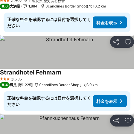
ホテル
19世紀の歴史ある校舎
料金を表示
3 ホテルのランク
8.6
大満足
1,884
Scandlines Border Shopまで10.2 km
正確な料金を確認するには日付を選択してく
料金を表示
ださい
シェア
お
Strandhotel Fehmarn
料金を表示
ホテル
3 ホテルのランク
8.4
満足
225
Scandlines Border Shopまで8.9 km
正確な料金を確認するには日付を選択してく
料金を表示
ださい
シェア
お