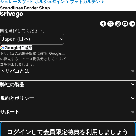
シュレースヴィヒ ホルシュタイン
プットガルテン
St. Peter-Ording Airport
ビルン空港
Scandlines Border Shop
Hamburg Messe
Jungfernstieg
ハンブルク市庁舎
ミニチュアワンダーランド ハンブルグ
Facebook
Twitter
Insta
Yo
ザンクト・パウリ桟橋
ライオンキング
国を選択してください。
アルトナ
Christianshavn
Malmohus
Malmö Centralstation
Googleに追加
トリバゴの結果を簡単に確認: Google上
U 995 Submarine and Cenotaph
ハンブルク ミッテ
の優先するニュース提供元としてトリバ
Århus Domkirke
Rostock Port
ゴを追加しましょう。
トリバゴとは
Tagungen & Konferenzen Atlantic Kempinski Hamburg
Stephansplatz Metro Station
Bahrenfeld
Rådhuspladsen
弊社の製品
Cph Cool
Østerbro
規約とポリシー
Hundertwasser Station
Weidendamm
Rathaus Metro Station
聖ミヒャエル教会
サポート
Go-Kart- und Buggybahn
Textiles & Fabrics Expo
Øresundsbroen
Indre By
ログインして会員限定特典を利用しましょう
Nyhavn Julemarked
人魚姫