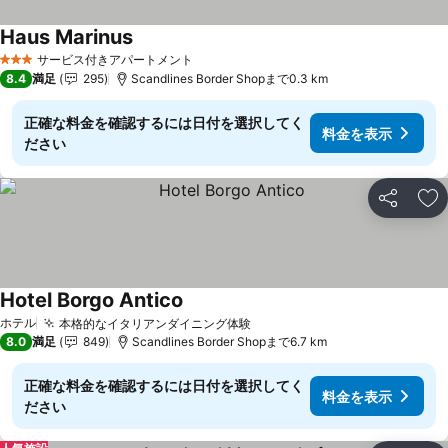
Haus Marinus
料金を表示
サービス付きアパートメント
3 ホテルのランク
8.4
満足
295
Scandlines Border Shopまで0.3 km
正確な料金を確認するには日付を選択してく
料金を表示
ださい
シェア
お
Hotel Borgo Antico
料金を表示
ホテル
本格的なイタリアンダイニング体験
料金を表示
8.0
満足
849
Scandlines Border Shopまで6.7 km
正確な料金を確認するには日付を選択してく
料金を表示
ださい