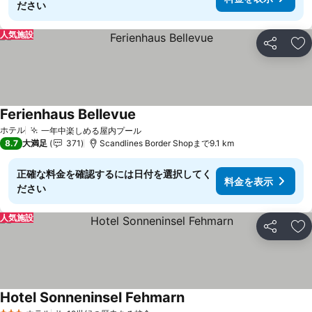
ださい
人気施設
シェア
お
Ferienhaus Bellevue
料金を表示
ホテル
一年中楽しめる屋内プール
料金を表示
8.7
大満足
371
Scandlines Border Shopまで9.1 km
正確な料金を確認するには日付を選択してく
料金を表示
ださい
人気施設
シェア
お
Hotel Sonneninsel Fehmarn
料金を表示