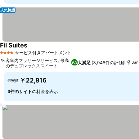
人気施設
Fil Suites
サービス付きアパートメント
4 ホテルのランク
客室内マッサージサービス, 最高
大満足
(3,948件の評価)
9.3
San
のデュプレックススイート
￥22,816
最安値
3件のサイト
の料金を表示