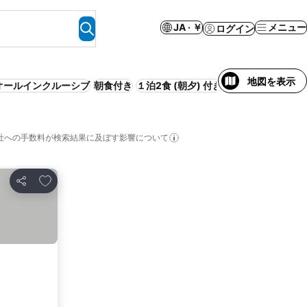
JA · ￥
メニュー
ログイン
地図を表示
オールインクルーシブ
朝食付き
１泊2食 (朝夕) 付き
ビーチ
サービス付
社への手数料が検索結果に及ぼす影響について
お気に入りに追加
シェア