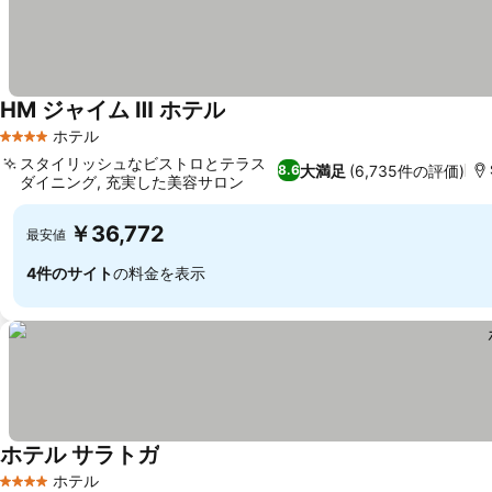
HM ジャイム Ⅲ ホテル
ホテル
4 ホテルのランク
スタイリッシュなビストロとテラス
大満足
(6,735件の評価)
8.6
ダイニング, 充実した美容サロン
￥36,772
最安値
4件のサイト
の料金を表示
ホテル サラトガ
ホテル
4 ホテルのランク