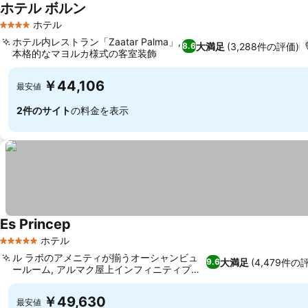
ホテル ボルン
ホテル
4 ホテルのランク
ホテル内レストラン「Zaatar Palma」,
大満足
(3,288件の評価)
8.6
本格的なマヨルカ様式の客室装飾
￥44,106
最安値
2件のサイト
の料金を表示
Es Princep
ホテル
5 ホテルのランク
ル ラボのアメニティが揃うオーシャンビュ
大満足
(4,479件の
9.6
ールーム, アルマク屋上インフィニティプー
ル
￥49,630
最安値