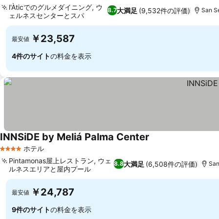
l'Àticでのグルメダイニング, ウ
大満足
(9,532件の評価)
8.7
San S
ェルネスセンターとスパ
￥23,587
最安値
4件のサイト
の料金を表示
INNSiDE by Meliá Palma Center
ホテル
4 ホテルのランク
Pintamonas屋上レストラン, ウェ
大満足
(6,508件の評価)
8.8
San
ルネスエリアと屋内プール
￥24,787
最安値
9件のサイト
の料金を表示