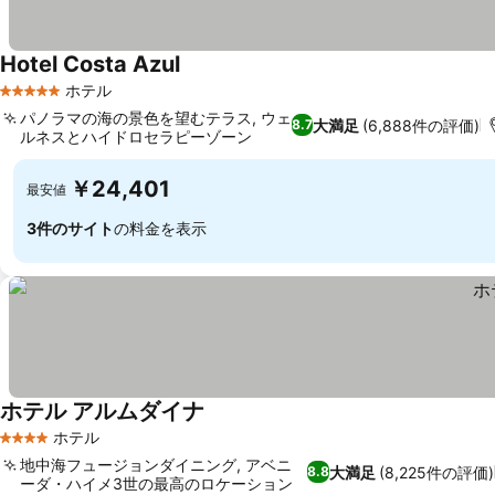
Hotel Costa Azul
ホテル
5 ホテルのランク
パノラマの海の景色を望むテラス, ウェ
大満足
(6,888件の評価)
8.7
ルネスとハイドロセラピーゾーン
￥24,401
最安値
3件のサイト
の料金を表示
ホテル アルムダイナ
ホテル
4 ホテルのランク
地中海フュージョンダイニング, アベニ
大満足
(8,225件の評価)
8.8
ーダ・ハイメ3世の最高のロケーション