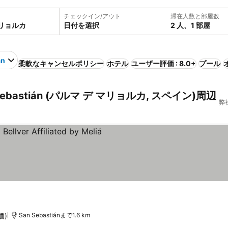
チェックイン/アウト
滞在人数と部屋数
日付を選択
2 人、1 部屋
án
柔軟なキャンセルポリシー
ホテル
ユーザー評価 : 8.0+
プール
bastián (パルマ デ マリョルカ, スペイン)周辺
弊
価)
San Sebastiánまで1.6 km