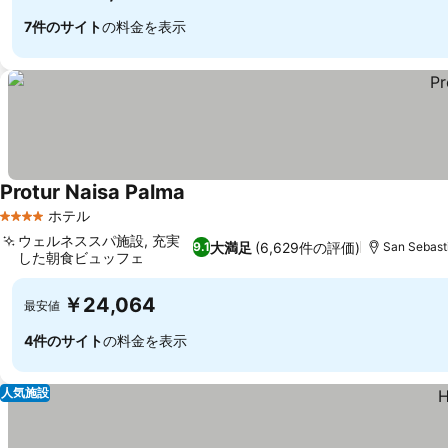
7件のサイト
の料金を表示
Protur Naisa Palma
ホテル
4 ホテルのランク
ウェルネススパ施設, 充実
大満足
(6,629件の評価)
9.1
San Sebas
した朝食ビュッフェ
￥24,064
最安値
4件のサイト
の料金を表示
人気施設