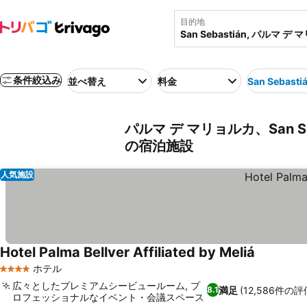
目的地
条件絞込み
並べ替え
料金
San Sebasti
パルマ デ マリョルカ、San Se
の宿泊施設
人気施設
Hotel Palma Bellver Affiliated by Meliá
ホテル
4 ホテルのランク
広々としたプレミアムシービュールーム, プ
満足
(12,586件の評
8.1
ロフェッショナルなイベント・会議スペース