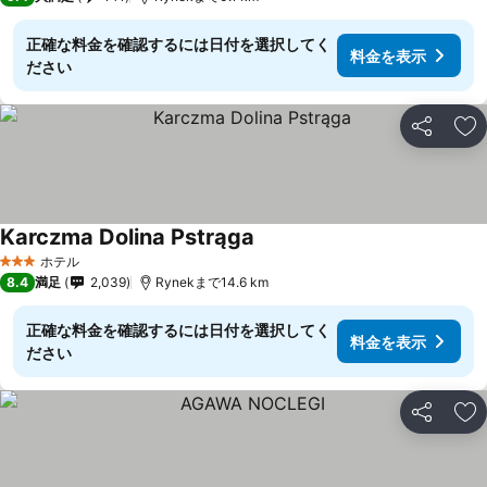
正確な料金を確認するには日付を選択してく
料金を表示
ださい
シェア
お
Karczma Dolina Pstrąga
ホテル
3 ホテルのランク
8.4
満足
2,039
Rynekまで14.6 km
正確な料金を確認するには日付を選択してく
料金を表示
ださい
シェア
お