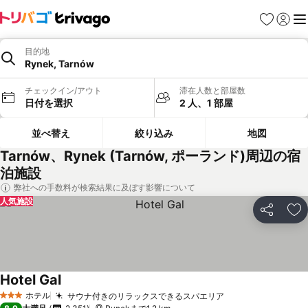
お気に入り
ログイ
メ
目的地
Rynek, Tarnów
チェックイン/アウト
滞在人数と部屋数
日付を選択
2 人、1 部屋
並べ替え
絞り込み
地図
Tarnów、Rynek (Tarnów, ポーランド)周辺の宿
泊施設
弊社への手数料が検索結果に及ぼす影響について
人気施設
シェア
お
Hotel Gal
ホテル
サウナ付きのリラックスできるスパエリア
3 ホテルのランク