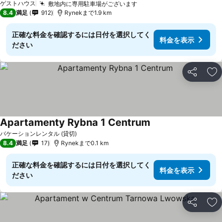
ゲストハウス
敷地内に専用駐車場がございます
8.4
満足
912
Rynekまで1.9 km
正確な料金を確認するには日付を選択してく
料金を表示
ださい
シェア
お
Apartamenty Rybna 1 Centrum
バケーションレンタル (貸切)
8.4
満足
17
Rynekまで0.1 km
正確な料金を確認するには日付を選択してく
料金を表示
ださい
シェア
お