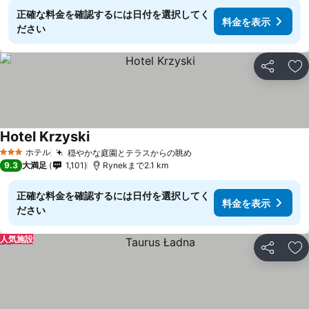
正確な料金を確認するには日付を選択してく
料金を表示
ださい
シェア
お
Hotel Krzyski
ホテル
穏やかな庭園とテラスからの眺め
3 ホテルのランク
9.3
大満足
1,101
Rynekまで2.1 km
正確な料金を確認するには日付を選択してく
料金を表示
ださい
人気施設
シェア
お