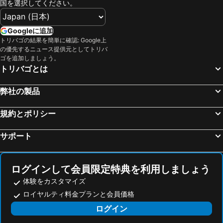
国を選択してください。
Skałki Twardowskiego
Stare Miasto
Ostrava Hlavni nadrazi
St Martin of Tours Church
Googleに追加
Remuh Synagogue
Galeria Krakowska
トリバゴの結果を簡単に確認: Google上
の優先するニュース提供元としてトリバ
Brama Floriańska
ICE - International Conferencing and Entertainment
ゴを追加しましょう。
トリバゴとは
Ośrodek Jazdy Konnej DYZMA
Shrine of Our Lady of Fatima
Teplica – Brezovica
Church of St Anthony of Padua
弊社の製品
Aleksandrowice
Lorinčík
Jasná Nízke Tatry – Chopok
Air Show
規約とポリシー
Čierny Balog
Jánošíkove dni
サポート
Sośnica
Czechowice
Globus
Rynek
ログインして会員限定特典を利用しましょう
Marzenie
Strusina
体験をカスタマイズ
Klikowa
Millenium
ロイヤルティ料金プランと会員価格
Krzyż
Mościce
ログイン
Lubinka
Jurasówka