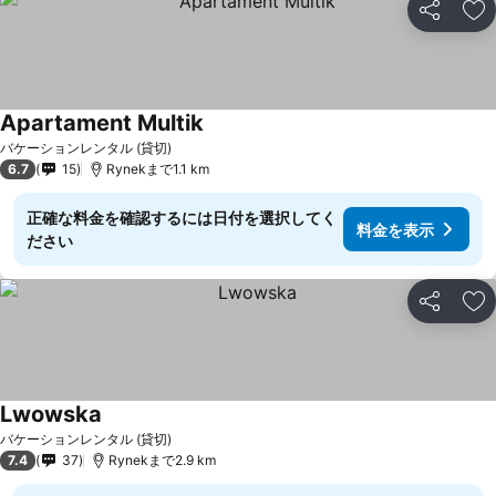
シェア
お
Apartament Multik
バケーションレンタル (貸切)
6.7
15
Rynekまで1.1 km
正確な料金を確認するには日付を選択してく
料金を表示
ださい
シェア
お
Lwowska
バケーションレンタル (貸切)
7.4
37
Rynekまで2.9 km