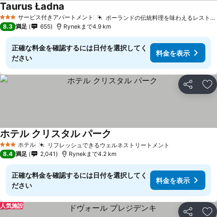
Taurus Ładna
サービス付きアパートメント
ポーランドの伝統料理を味わえるレストラン
3 ホテルのランク
8.3
満足
655
Rynekまで4.9 km
正確な料金を確認するには日付を選択してく
料金を表示
ださい
シェア
お
ホテル クリスタル パーク
ホテル
リフレッシュできるウェルネストリートメント
3 ホテルのランク
8.4
満足
2,041
Rynekまで4.2 km
正確な料金を確認するには日付を選択してく
料金を表示
ださい
人気施設
シェア
お