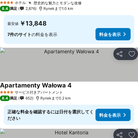
ホテル
歴史的な魅力とモダンな改修
4 ホテルのランク
8.4
満足
2,876
Rynekまで1.0 km
￥13,848
最安値
7件のサイト
の料金を表示
料金を表示
シェア
お
Apartamenty Wałowa 4
サービス付きアパートメント
4 ホテルのランク
8.4
満足
652
Rynekまで0.2 km
正確な料金を確認するには日付を選択してく
料金を表示
ださい
シェア