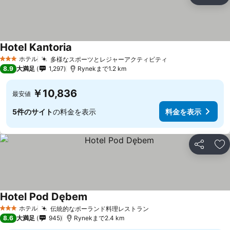
お
Hotel Kantoria
ホテル
多様なスポーツとレジャーアクティビティ
3 ホテルのランク
8.9
大満足
1,297
Rynekまで1.2 km
￥10,836
最安値
5件のサイト
の料金を表示
料金を表示
シェア
お
Hotel Pod Dębem
ホテル
伝統的なポーランド料理レストラン
3 ホテルのランク
8.6
大満足
945
Rynekまで2.4 km