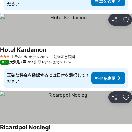
料金を表示
ださい
シェア
お
Hotel Kardamon
ホテル
ホテル内のミニ動物園と庭園
3 ホテルのランク
8.9
大満足
929
Rynekまで5.9 km
正確な料金を確認するには日付を選択してく
料金を表示
ださい
シェア
お
Ricardpol Noclegi