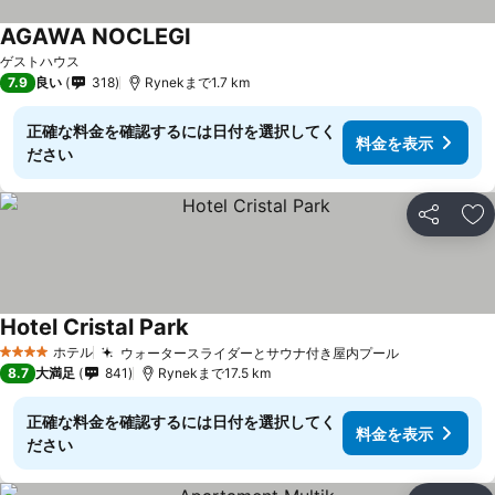
AGAWA NOCLEGI
ゲストハウス
7.9
良い
318
Rynekまで1.7 km
正確な料金を確認するには日付を選択してく
料金を表示
ださい
シェア
お
Hotel Cristal Park
ホテル
ウォータースライダーとサウナ付き屋内プール
4 ホテルのランク
8.7
大満足
841
Rynekまで17.5 km
正確な料金を確認するには日付を選択してく
料金を表示
ださい