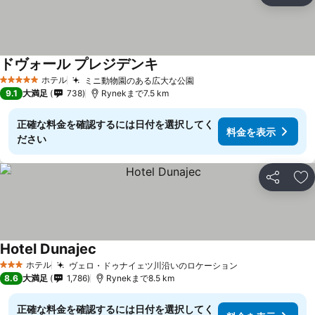
ドヴォール プレジデンキ
ホテル
ミニ動物園のある広大な公園
5 ホテルのランク
9.1
大満足
738
Rynekまで7.5 km
正確な料金を確認するには日付を選択してく
料金を表示
ださい
シェア
お
Hotel Dunajec
ホテル
ヴェロ・ドゥナイェツ川沿いのロケーション
3 ホテルのランク
8.6
大満足
1,786
Rynekまで8.5 km
正確な料金を確認するには日付を選択してく