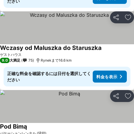
ださい
シェア
お
Wczasy od Maluszka do Staruszka
ゲストハウス
9.0
大満足
75
Rynekまで16.6 km
正確な料金を確認するには日付を選択してく
料金を表示
ださい
シェア
お
Pod Bimą
バケーションレンタル (貸切)