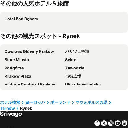
その他の人気ホテル＆旅館
Hotel Pod Dębem
その他の観光スポット - Rynek
Dworzec Główny Kraków
バリツェ空港
Stare Miasto
Sekret
Podgórze
Zawodzie
Kraków Plaza
市街広場
Historic Centre of Krakow
Ulica Jagiellońska
Kuźnice
Katowice International Airport
ヴァヴェル城
Częstochówka-Parkitka
ホテル検索
ヨーロッパ
ポーランド
マウォポルスカ県
Tarnów
Rynek
3 Maja
Rzeszów International Airport
Bazylika Mariacka
Copernicus
Facebook
Twitter
Insta
Yo
Basilica of San Francesco d'Assisi
Swoszowice