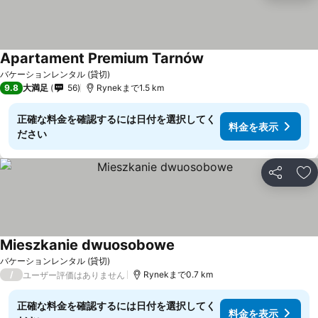
Apartament Premium Tarnów
バケーションレンタル (貸切)
9.8
大満足
56
Rynekまで1.5 km
正確な料金を確認するには日付を選択してく
料金を表示
ださい
シェア
お
Mieszkanie dwuosobowe
バケーションレンタル (貸切)
/
Rynekまで0.7 km
ユーザー評価はありません
正確な料金を確認するには日付を選択してく
料金を表示