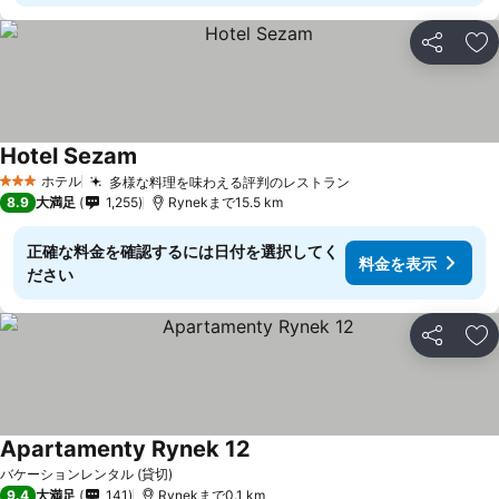
シェア
お
Hotel Sezam
ホテル
多様な料理を味わえる評判のレストラン
3 ホテルのランク
8.9
大満足
1,255
Rynekまで15.5 km
正確な料金を確認するには日付を選択してく
料金を表示
ださい
シェア
お
Apartamenty Rynek 12
バケーションレンタル (貸切)
9.4
大満足
141
Rynekまで0.1 km