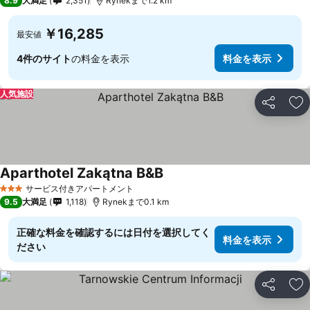
8.9
大満足
2,351
Rynekまで1.2 km
￥16,285
最安値
4件のサイト
の料金を表示
料金を表示
人気施設
シェア
お
Aparthotel Zakątna B&B
サービス付きアパートメント
3 ホテルのランク
9.5
大満足
1,118
Rynekまで0.1 km
正確な料金を確認するには日付を選択してく
料金を表示
ださい
シェア
お