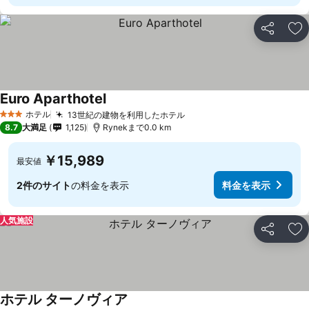
シェア
お
Euro Aparthotel
ホテル
13世紀の建物を利用したホテル
3 ホテルのランク
8.7
大満足
1,125
Rynekまで0.0 km
￥15,989
最安値
2件のサイト
の料金を表示
料金を表示
人気施設
シェア
お
ホテル ターノヴィア