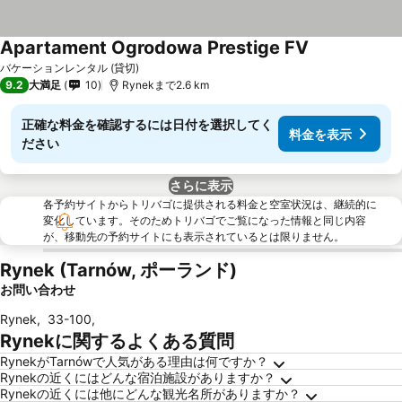
Apartament Ogrodowa Prestige FV
バケーションレンタル (貸切)
9.2
大満足
10
Rynekまで2.6 km
正確な料金を確認するには日付を選択してく
料金を表示
ださい
さらに表示
各予約サイトからトリバゴに提供される料金と空室状況は、継続的に
変化しています。そのためトリバゴでご覧になった情報と同じ内容
が、移動先の予約サイトにも表示されているとは限りません。
Rynek (Tarnów, ポーランド)
お問い合わせ
Rynek
,
33-100
,
Rynekに関するよくある質問
RynekがTarnówで人気がある理由は何ですか？
Rynekの近くにはどんな宿泊施設がありますか？
Rynekの近くには他にどんな観光名所がありますか？