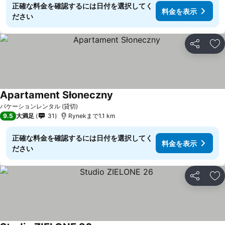
正確な料金を確認するには日付を選択してく
料金を表示
ださい
シェア
お
Apartament Słoneczny
バケーションレンタル (貸切)
9.5
大満足
31
Rynekまで1.1 km
正確な料金を確認するには日付を選択してく
料金を表示
ださい
シェア
お