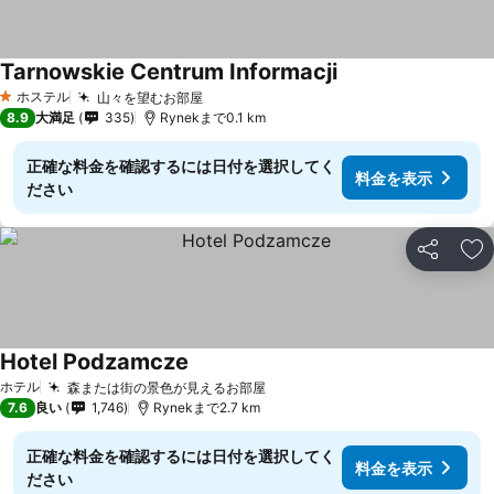
Tarnowskie Centrum Informacji
ホステル
山々を望むお部屋
1 ホテルのランク
8.9
大満足
335
Rynekまで0.1 km
正確な料金を確認するには日付を選択してく
料金を表示
ださい
シェア
お
Hotel Podzamcze
ホテル
森または街の景色が見えるお部屋
7.6
良い
1,746
Rynekまで2.7 km
正確な料金を確認するには日付を選択してく
料金を表示
ださい