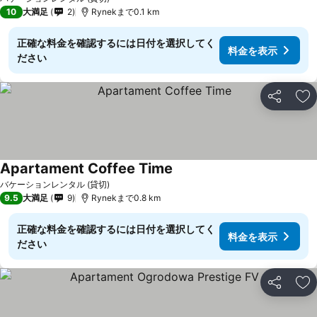
10
大満足
2
Rynekまで0.1 km
正確な料金を確認するには日付を選択してく
料金を表示
ださい
シェア
お
Apartament Coffee Time
バケーションレンタル (貸切)
9.5
大満足
9
Rynekまで0.8 km
正確な料金を確認するには日付を選択してく
料金を表示
ださい
シェア
お