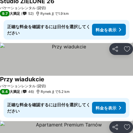
Studio ZIELONE 26
バケーションレンタル (貸切)
9.7
大満足
52
Rynekまで1.9 km
正確な料金を確認するには日付を選択してく
料金を表示
ださい
シェア
お
Przy wiadukcie
バケーションレンタル (貸切)
9.4
大満足
46
Rynekまで5.2 km
正確な料金を確認するには日付を選択してく
料金を表示
ださい
シェア
お