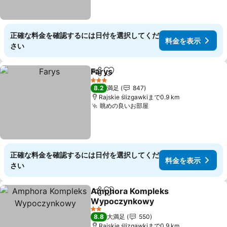
正確な料金を確認するには日付を選択してくだ
料金を表示
さい
Farys
シェア
お気に入りに追加
料金を表示
3 ホテルのランク
8.2
満足
847
Rajskie ślizgawkiまで0.9 km
眺めの良いお部屋
料金を表示
正確な料金を確認するには日付を選択してくだ
料金を表示
さい
Amphora Kompleks
シェア
お気に入りに追加
Wypoczynkowy
料金を表示
2 ホテルのランク
8.8
大満足
550
Rajskie ślizgawkiまで0.9 km