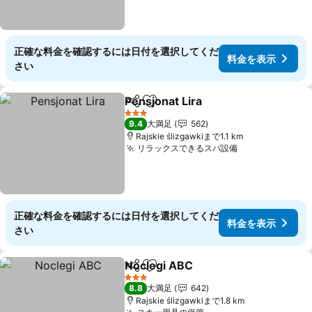
正確な料金を確認するには日付を選択してくだ
料金を表示
さい
Pensjonat Lira
シェア
お気に入りに追加
料金を表示
3 ホテルのランク
9.4
大満足
562
Rajskie ślizgawkiまで1.1 km
リラックスできるスパ設備
料金を表示
正確な料金を確認するには日付を選択してくだ
料金を表示
さい
Noclegi ABC
シェア
お気に入りに追加
料金を表示
3 ホテルのランク
8.8
大満足
642
Rajskie ślizgawkiまで1.8 km