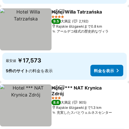
Hotel Willa Tatrzańska
シェア
お気に入りに追加
料
4 ホテルのランク
9.5
大満足
2,192
Rajskie ślizgawkiまで0.8 km
アールデコ様式の歴史的なヴィラ
料金を表
￥17,573
最安値
5件のサイト
の料金を表示
料金を表示
Hotel *** NAT Krynica
シェア
お気に入りに追加
Zdrój
料金を表示
3 ホテルのランク
8.6
大満足
905
Rajskie ślizgawkiまで1.3 km
充実したスパとウェルネスセンター
料金を