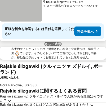
Rajskie ślizgawkiまで1.2 km
スキー用品の保管スペースがございます
料金
正確な料金を確認するには日付を選択してくだ
料金を表示
さい
さらに表示
各予約サイトからトリバゴに提供される料金と空室状況は、継続的に
変化しています。そのためトリバゴでご覧になった情報と同じ内容
が、移動先の予約サイトにも表示されているとは限りません。
Rajskie ślizgawki (クルィニツァ ズドルイ, ポー
ランド)
お問い合わせ
Góra Parkowa
,
33-380
,
Rajskie ślizgawkiに関するよくある質問
Rajskie ślizgawkiがクルィニツァ ズドルイで人気がある理由は何です
か？
Rajskie ślizgawkiの近くにはどんな宿泊施設がありますか？