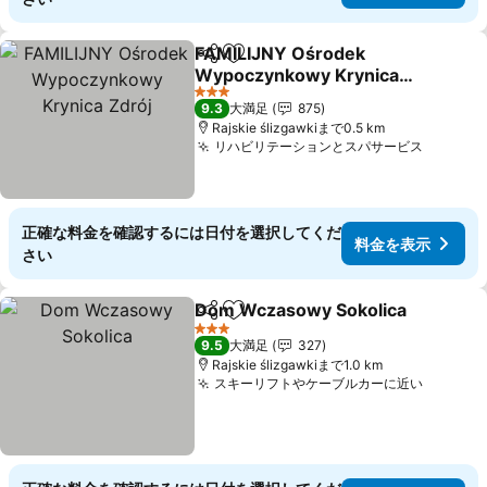
FAMILIJNY Ośrodek
シェア
お気に入りに追加
Wypoczynkowy Krynica
Zdrój
料金を表示
3 ホテルのランク
9.3
大満足
875
Rajskie ślizgawkiまで0.5 km
リハビリテーションとスパサービス
料金を
正確な料金を確認するには日付を選択してくだ
料金を表示
さい
Dom Wczasowy Sokolica
シェア
お気に入りに追加
3 ホテルのランク
9.5
大満足
327
Rajskie ślizgawkiまで1.0 km
スキーリフトやケーブルカーに近い
料金を