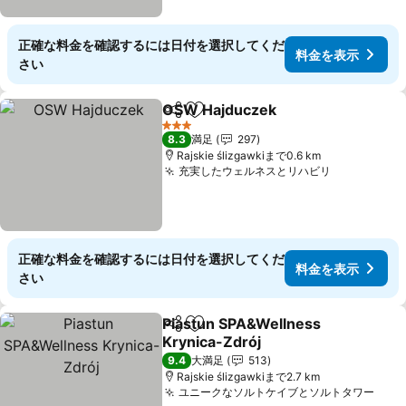
正確な料金を確認するには日付を選択してくだ
料金を表示
さい
OSW Hajduczek
シェア
お気に入りに追加
料金を表
3 ホテルのランク
8.3
満足
297
Rajskie ślizgawkiまで0.6 km
充実したウェルネスとリハビリ
料金を表示
正確な料金を確認するには日付を選択してくだ
料金を表示
さい
Piastun SPA&Wellness
シェア
お気に入りに追加
Krynica-Zdrój
料金を表示
9.4
大満足
513
Rajskie ślizgawkiまで2.7 km
ユニークなソルトケイブとソルトタワー
料金