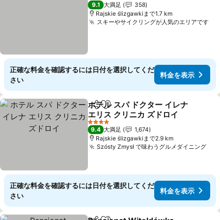
3 ホテルのランク
9.1
大満足
358
Rajskie ślizgawkiまで1.7 km
スキーやサイクリングが人気のエリアです
料
正確な料金を確認するには日付を選択してくだ
料金を表示
さい
ホテル スパ ドクター イレナ
シェア
お気に入りに追加
エリス クリニカ ズドロイ
料金を表示
4 ホテルのランク
9.4
大満足
1,674
Rajskie ślizgawkiまで2.9 km
Szósty Zmysł で味わうグルメダイニング
料
正確な料金を確認するには日付を選択してくだ
料金を表示
さい