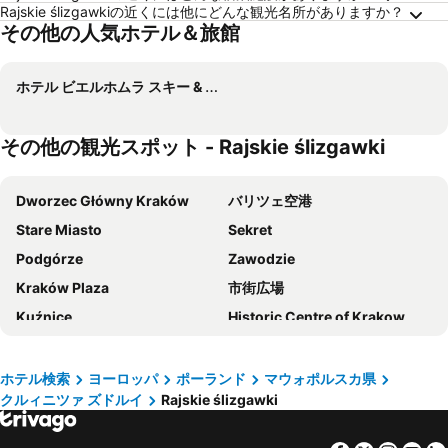
Rajskie ślizgawkiの近くには他にどんな観光名所がありますか？
その他の人気ホテル＆旅館
ホテル ビエルホムラ スキー & スパ リゾート
その他の観光スポット - Rajskie ślizgawki
Dworzec Główny Kraków
バリツェ空港
Stare Miasto
Sekret
Podgórze
Zawodzie
Kraków Plaza
市街広場
Kuźnice
Historic Centre of Krakow
Ulica Jagiellońska
Katowice International Airport
ヴァヴェル城
Swoszowice
ホテル検索
ヨーロッパ
ポーランド
マウォポルスカ県
クルィニツァ ズドルイ
Rajskie ślizgawki
3 Maja
Copernicus
Skałki Twardowskiego
Basilica of San Francesco d'Assisi