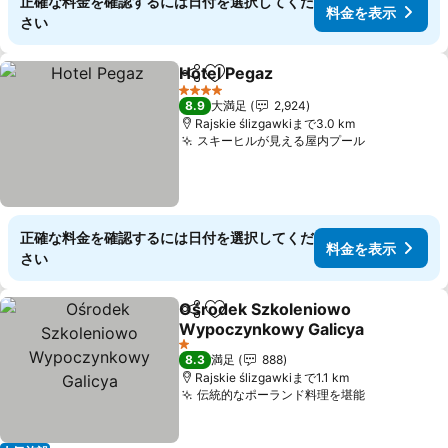
正確な料金を確認するには日付を選択してくだ
料金を表示
さい
Hotel Pegaz
シェア
お気に入りに追加
料金を表示
4 ホテルのランク
8.9
大満足
2,924
Rajskie ślizgawkiまで3.0 km
スキーヒルが見える屋内プール
料金を表示
正確な料金を確認するには日付を選択してくだ
料金を表示
さい
Ośrodek Szkoleniowo
シェア
お気に入りに追加
Wypoczynkowy Galicya
料金を表示
1 ホテルのランク
8.3
満足
888
Rajskie ślizgawkiまで1.1 km
伝統的なポーランド料理を堪能
料金を表示