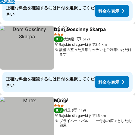
人気施設
正確な料金を確認するには日付を選択してくだ
料金を表示
さい
Dom Goscinny Skarpa
シェア
お気に入りに追加
料金
3 ホテルのランク
9.3
大満足
512
Rajskie ślizgawkiまで2.4 km
設備の整った共用キッチンをご利用いただけ
ます
正確な料金を確認するには日付を選択してくだ
料金を表示
さい
Mirex
シェア
お気に入りに追加
料金を表示
3 ホテルのランク
8.3
満足
119
Rajskie ślizgawkiまで1.5 km
プライベートバルコニー付きの広々としたお
部屋