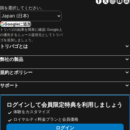
Facebook
Twitter
Insta
Yo
Bazylika Mariacka
Rzeszów International Airport
国を選択してください。
St Martin of Tours Church
Shrine of Our Lady of Fatima
Lorinčík
Teplica – Brezovica
Googleに追加
Remuh Synagogue
ICE - International Conferencing and Entertainment
トリバゴの結果を簡単に確認: Google上
の優先するニュース提供元としてトリバ
Galeria Krakowska
Brama Floriańska
ゴを追加しましょう。
トリバゴとは
Ośrodek Jazdy Konnej DYZMA
Jasná Nízke Tatry – Chopok
Čierny Balog
Jánošíkove dni
弊社の製品
Aleksandrowice
Park in Miskolctapolca
International Air Fest SIAF
Church of St Anthony of Padua
規約とポリシー
Sośnica
Czechowice
サポート
Rajskie ślizgawki
Góra Parkowa – Krynica-Zdrój
Magnolia
Bulwary Dietla
ログインして会員限定特典を利用しましょう
Jaworzyna
Henryk-Ski
体験をカスタマイズ
Ośrodek Narciarski Jaworzyna Krynicka
Azoty Słotwiny
ロイヤルティ料金プランと会員価格
Top-Ski Tylicz
Centrum Narciarskie Master Ski
ログイン