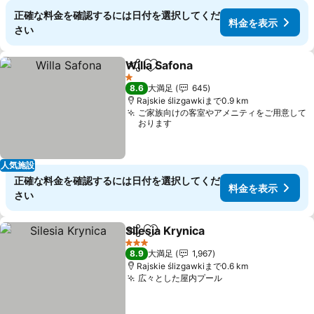
正確な料金を確認するには日付を選択してくだ
料金を表示
さい
Willa Safona
シェア
お気に入りに追加
料金を表示
1 ホテルのランク
8.6
大満足
645
Rajskie ślizgawkiまで0.9 km
ご家族向けの客室やアメニティをご用意して
おります
人気施設
正確な料金を確認するには日付を選択してくだ
料金を表示
さい
Silesia Krynica
シェア
お気に入りに追加
料金を表示
3 ホテルのランク
8.9
大満足
1,967
Rajskie ślizgawkiまで0.6 km
広々とした屋内プール
料金を表示