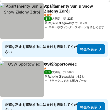
Apartamenty Sun & Snow
シェア
お気に入りに追加
Zielony Zdrój
料金を表示
3 ホテルのランク
8.7
大満足
221
Rajskie ślizgawkiまで0.8 km
スキーやウィンタースポーツを楽しめます
料
正確な料金を確認するには日付を選択してくだ
料金を表示
さい
OSW Sportowiec
シェア
お気に入りに追加
料金を表
1 ホテルのランク
9.2
大満足
507
Rajskie ślizgawkiまで1.5 km
リラックスできる屋内プール
料金を表示
正確な料金を確認するには日付を選択してくだ
料金を表示
さい