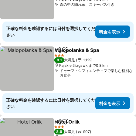
森の中の隠れ家、スキーバス付き
料金を表
正確な料金を確認するには日付を選択してくだ
料金を表示
さい
Małopolanka & Spa
シェア
お気に入りに追加
料金を
3 ホテルのランク
9.1
大満足
1,129
Rajskie ślizgawkiまで0.8 km
ドゥーフ・シフィエンティフで楽しむ格別な
お食事
正確な料金を確認するには日付を選択してくだ
料金を表示
さい
Hotel Orlik
シェア
お気に入りに追加
料金を表示
3 ホテルのランク
8.8
大満足
907