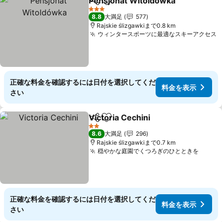
Pensjonat Witoldówka
シェア
お気に入りに追加
料
3 ホテルのランク
8.8
大満足
577
Rajskie ślizgawkiまで0.8 km
ウィンタースポーツに最適なスキーアクセス
正確な料金を確認するには日付を選択してくだ
料金を表示
さい
Victoria Cechini
シェア
お気に入りに追加
料金を表示
2 ホテルのランク
8.6
大満足
296
Rajskie ślizgawkiまで0.7 km
穏やかな庭園でくつろぎのひとときを
料金
正確な料金を確認するには日付を選択してくだ
料金を表示
さい