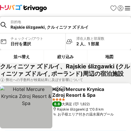
お気に入り
ログイ
メ
目的地
Rajskie ślizgawki, クルィニツァ ズドルイ
チェックイン/アウト
滞在人数と部屋数
日付を選択
2 人、1 部屋
並べ替え
絞り込み
地図
クルィニツァ ズドルイ、Rajskie ślizgawki (クル
ィニツァ ズドルイ, ポーランド)周辺の宿泊施設
弊社への手数料が検索結果に及ぼす影響について
Hotel Mercure Krynica
シェア
お気に入りに追加
Zdroj Resort & Spa
料金を表示
4 ホテルのランク
8.8
大満足
1,822
Rajskie ślizgawkiまで0.6 km
お子様エリア付きの温水屋内プール
料金を