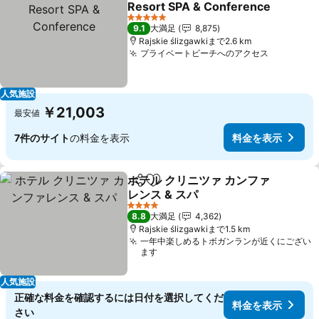
Resort SPA & Conference
料金を表示
5 ホテルのランク
9.1
大満足
8,875
Rajskie ślizgawkiまで2.6 km
プライベートビーチへのアクセス
料金を表
人気施設
￥21,003
最安値
7件のサイト
の料金を表示
料金を表示
ホテル クリニツァ カンファ
シェア
お気に入りに追加
レンス & スパ
料金を表示
4 ホテルのランク
8.8
大満足
4,362
Rajskie ślizgawkiまで1.5 km
一年中楽しめるトボガンランが近くにござい
ます
人気施設
正確な料金を確認するには日付を選択してくだ
料金を表示
さい