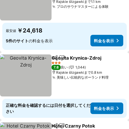
Rajskie ślizgawkiまで1.1 km
プロのサウナマスターによる体験
料金を表
￥24,618
最安値
5件のサイト
の料金を表示
料金を表示
Geovita Krynica-Zdroj
シェア
お気に入りに追加
料金
3 ホテルのランク
7.8
良い
1,044
Rajskie ślizgawkiまで0.8 km
美味しい伝統的なポーランド料理
料金を表
正確な料金を確認するには日付を選択してくだ
料金を表示
さい
Hotel Czarny Potok
シェア
お気に入りに追加