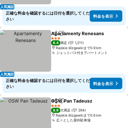
人気施設
正確な料金を確認するには日付を選択してくだ
料金を表示
さい
Apartamenty Renesans
シェア
お気に入りに追加
料
3 ホテルのランク
8.4
満足
1,211
Rajskie ślizgawkiまで0.9 km
ジェットバス付きアパートメント
料金を表
人気施設
正確な料金を確認するには日付を選択してくだ
料金を表示
さい
OSW Pan Tadeusz
シェア
お気に入りに追加
料金を
3 ホテルのランク
8.9
大満足
264
Rajskie ślizgawkiまで0.6 km
広々とした屋外駐車場
料金を表示