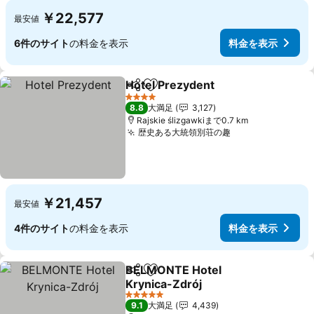
￥22,577
最安値
6件のサイト
の料金を表示
料金を表示
Hotel Prezydent
シェア
お気に入りに追加
料金を表
4 ホテルのランク
8.8
大満足
3,127
Rajskie ślizgawkiまで0.7 km
歴史ある大統領別荘の趣
料金を表示
￥21,457
最安値
4件のサイト
の料金を表示
料金を表示
BELMONTE Hotel
シェア
お気に入りに追加
Krynica-Zdrój
料金を表示
5 ホテルのランク
9.1
大満足
4,439