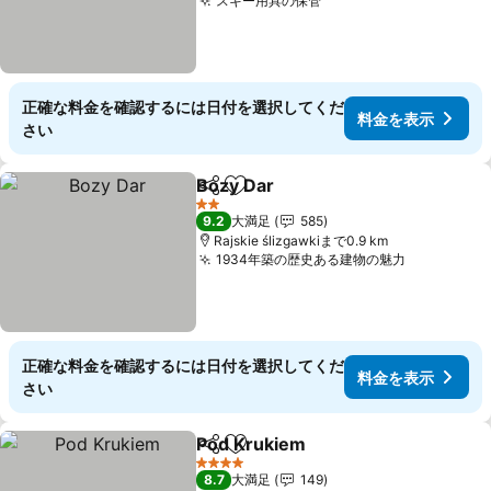
スキー用具の保管
料金を表示
正確な料金を確認するには日付を選択してくだ
料金を表示
さい
Bozy Dar
シェア
お気に入りに追加
料金を表示
2 ホテルのランク
9.2
大満足
585
Rajskie ślizgawkiまで0.9 km
1934年築の歴史ある建物の魅力
料金を表
正確な料金を確認するには日付を選択してくだ
料金を表示
さい
Pod Krukiem
シェア
お気に入りに追加
料金を表示
4 ホテルのランク
8.7
大満足
149