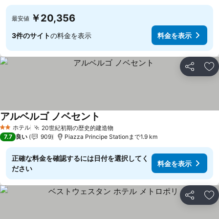
￥20,356
最安値
3件のサイト
の料金を表示
料金を表示
シェア
お
アルベルゴ ノベセント
ホテル
20世紀初期の歴史的建造物
2 ホテルのランク
7.7
良い
909
Piazza Principe Stationまで1.9 km
正確な料金を確認するには日付を選択してく
料金を表示
ださい
シェア
お