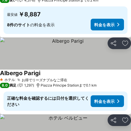
7.6
良い
4,376
Piazza Principe Stationまで0.2 km
￥8,887
最安値
8件のサイト
の料金を表示
料金を表示
シェア
お
Albergo Parigi
ホテル
お得でリーズナブルなご滞在
1 ホテルのランク
8.0
満足
1,297
Piazza Principe Stationまで0.1 km
正確な料金を確認するには日付を選択してく
料金を表示
ださい
シェア
お