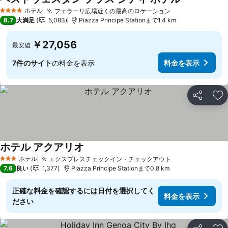
ホテル
フェラーリ広場近くの最高のロケーション
4 ホテルのランク
8.7
大満足
5,083
Piazza Principe Stationまで1.4 km
￥27,056
最安値
7件のサイト
の料金を表示
料金を表示
シェア
お
ホテル アクアリオ
ホテル
エクスプレスチェックイン・チェックアウト
3 ホテルのランク
7.6
良い
1,377
Piazza Principe Stationまで0.8 km
正確な料金を確認するには日付を選択してく
料金を表示
ださい