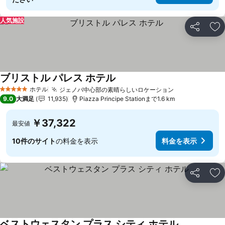
人気施設
シェア
お
ブリストル パレス ホテル
ホテル
ジェノバ中心部の素晴らしいロケーション
5 ホテルのランク
9.0
大満足
11,935
Piazza Principe Stationまで1.6 km
￥37,322
最安値
10件のサイト
の料金を表示
料金を表示
シェア
お
ベストウェスタン プラス シティ ホテル