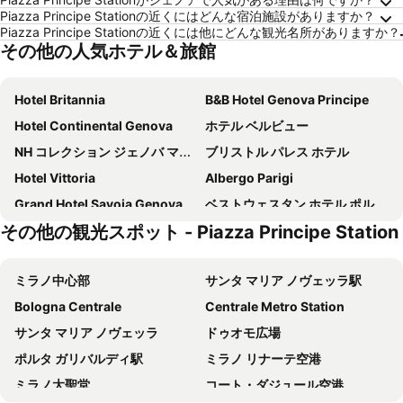
Piazza Principe Stationの近くにはどんな宿泊施設がありますか？
Piazza Principe Stationの近くには他にどんな観光名所がありますか？
その他の人気ホテル＆旅館
Hotel Britannia
B&B Hotel Genova Principe
Hotel Continental Genova
ホテル ベルビュー
NH コレクション ジェノバ マリーナ
ブリストル パレス ホテル
Hotel Vittoria
Albergo Parigi
Grand Hotel Savoia Genova, Curio Collection by Hilton
ベストウェスタン ホテル ポルト アンティコ
その他の観光スポット - Piazza Principe Station
ベストウェスタン ホテル モデルノ ヴェルディ
Hotel Nuovo Nord
Hotel Helvetia
ホテル ジェンツィアーナ
ミラノ中心部
サンタ マリア ノヴェッラ駅
Hotel Astoria
Hotel Genova Liberty
Bologna Centrale
Centrale Metro Station
コンフォート アクイラ & レアーレ
ホテル ベル ソジオルノ
サンタ マリア ノヴェッラ
ドゥオモ広場
Hotel Doria
HNN Luxury Suites
ポルタ ガリバルディ駅
ミラノ リナーテ空港
メリア ジェノヴァ
AC ホテル ジェノヴァ バイ マリオット
ミラノ大聖堂
コート・ダジュール空港
スターホテルズ プレジデント
Hotel Twenty Nine