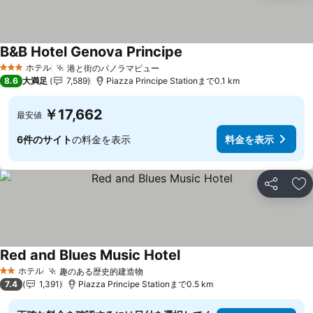
B&B Hotel Genova Principe
ホテル
港と街のパノラマビュー
3 ホテルのランク
8.6
大満足
7,589
Piazza Principe Stationまで0.1 km
￥17,662
最安値
6件のサイト
の料金を表示
料金を表示
シェア
お
Red and Blues Music Hotel
ホテル
趣のある歴史的建造物
2 ホテルのランク
7.4
1,391
Piazza Principe Stationまで0.5 km