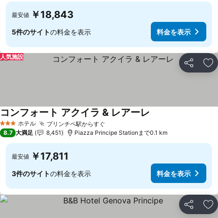
￥18,843
最安値
5件のサイト
の料金を表示
料金を表示
人気施設
シェア
お
コンフォート アクイラ & レアーレ
ホテル
プリンチペ駅からすぐ
3 ホテルのランク
8.7
大満足
8,451
Piazza Principe Stationまで0.1 km
￥17,811
最安値
3件のサイト
の料金を表示
料金を表示
シェア
お