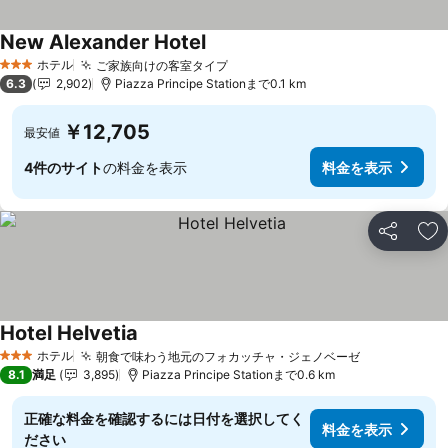
New Alexander Hotel
ホテル
ご家族向けの客室タイプ
3 ホテルのランク
6.3
2,902
Piazza Principe Stationまで0.1 km
￥12,705
最安値
4件のサイト
の料金を表示
料金を表示
シェア
お
Hotel Helvetia
ホテル
朝食で味わう地元のフォカッチャ・ジェノベーゼ
3 ホテルのランク
8.1
満足
3,895
Piazza Principe Stationまで0.6 km
正確な料金を確認するには日付を選択してく
料金を表示
ださい