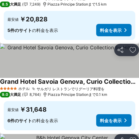
4 ホテルのランク
8.5
大満足
7,249
Piazza Principe Stationまで1.5 km
￥20,828
最安値
5件のサイト
の料金を表示
料金を表示
シェア
お
Grand Hotel Savoia Genova, Curio Collection by Hilton
ホテル
サルガリ レストランでリグーリア料理を
5 ホテルのランク
9.0
大満足
8,764
Piazza Principe Stationまで0.1 km
￥31,648
最安値
6件のサイト
の料金を表示
料金を表示