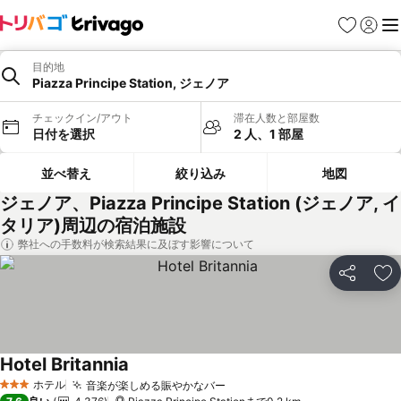
お気に入り
ログイ
メ
目的地
Piazza Principe Station, ジェノア
チェックイン/アウト
滞在人数と部屋数
日付を選択
2 人、1 部屋
並べ替え
絞り込み
地図
ジェノア、Piazza Principe Station (ジェノア, イ
タリア)周辺の宿泊施設
弊社への手数料が検索結果に及ぼす影響について
シェア
お
Hotel Britannia
ホテル
音楽が楽しめる賑やかなバー
3 ホテルのランク