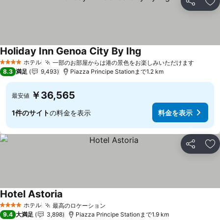
シェア
お
Holiday Inn Genoa City By Ihg
ホテル
一部のお部屋からは港の景色をお楽しみいただけます
4 ホテルのランク
8.3
満足
9,493
Piazza Principe Stationまで1.2 km
￥36,565
最安値
1件のサイト
の料金を表示
料金を表示
シェア
お
Hotel Astoria
ホテル
最高のロケーション
4 ホテルのランク
9.4
大満足
3,898
Piazza Principe Stationまで1.9 km