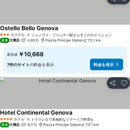
シェア
お
Ostello Bello Genova
ホステル
ジェノヴァ・プリンチペ駅からすぐのロケーション
3 ホテルのランク
8.9
大満足
4,603
Piazza Principe Stationまで0.1 km
￥10,668
最安値
7件のサイト
の料金を表示
料金を表示
シェア
お
Hotel Continental Genova
ホテル
トララレロで本格的なリグーリア料理を
4 ホテルのランク
8.8
大満足
6,111
Piazza Principe Stationまで0.1 km