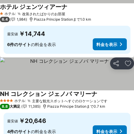
ホテル ジェンツィアーナ
ホテル
改装されたばかりのお部屋
1 ホテルのランク
6.4
1,984
Piazza Principe Stationまで1.0 km
￥14,744
最安値
6件のサイト
の料金を表示
料金を表示
シェア
お
NH コレクション ジェノバ マリーナ
ホテル
主要な観光スポットへすぐのロケーションです
4 ホテルのランク
8.8
大満足
11,385
Piazza Principe Stationまで0.7 km
￥20,646
最安値
4件のサイト
の料金を表示
料金を表示