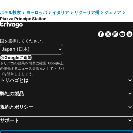
Silvio Berlusconi Milan Malpensa Airport
Cadorna – Triennale Metro Station
Albergo Posta
B&b Hotel Genova City Center
フィレンツェ フィエラ
Milano Certosa
NH Genova Centro
ベストウェスタン プレミア CHC エアポート
ホテル検索
ヨーロッパ
イタリア
リグーリア州
ジェノア
Piazza Principe Station
フィレンツェ大聖堂
フィレンツェ アメリゴ ヴェスプッチ空港
ベストウェスタン ホテル メトロポリ
Hotel Brignole
Gare de Nice-Ville
Brera
Mini Hotel
マリーナプレイス リゾート & スパ
Facebook
Twitter
Insta
Yo
Noël à Menton
Stazione di Bergamo
Hotel Palazzo Grillo
バルビ
国を選択してください。
La Spezia Central Station
Verona Porta Nuova
アルベルゴ ノベセント
New Alexander Hotel
アレーナ・ディ・ヴェローナ
Centro Direzionale di Milano
ベストウェスタン プラス シティ ホテル
Hotel Nologo
Googleに追加
ジェノヴァ＝セストリ空港
ピサの斜塔
トリバゴの結果を簡単に確認: Google上
Novotel Genova City
Holiday Inn Genoa City By Ihg
の優先するニュース提供元としてトリバ
ボローニャ・ボルゴ・パニゴーレ空港
旧市街
Mercure Genova San Biagio
ホテル アクアリオ
ゴを追加しましょう。
トリバゴとは
プロムナード・デ・ザングレ
Genova in Tour
ホテル カイローリ
Albergo Astro
Bergamo Città Alta
コモ湖
タワー ジェノヴァ エアポート ホテル & カンファレンス センター
Hotel Le Tre Stazioni
弊社の製品
Duomo Metro Station
San Babila
ホテル レ トレ スタジオーニ
アルベルゴ カファーロ
Piazza della Vittoria
フィエラミラノシティ
規約とポリシー
Hotel La Superba
グランド ホテル アレンツァーノ
城址公園
Breuil-Cervinia
ホテル ショパン
ホテル ガラータ
サポート
Porta Venezia
オーリオ・アル・セーリオ空港
Hotel Bologna
Libération
Fortezza da Basso