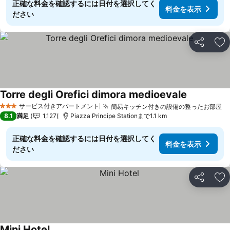
正確な料金を確認するには日付を選択してく
料金を表示
ださい
シェア
お
Torre degli Orefici dimora medioevale
サービス付きアパートメント
簡易キッチン付きの設備の整ったお部屋
3 ホテルのランク
8.1
満足
1,127
Piazza Principe Stationまで1.1 km
正確な料金を確認するには日付を選択してく
料金を表示
ださい
シェア
お
Mini Hotel