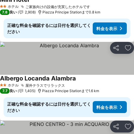
ホテル
ご家族向けの設備が充実したホテルです
2 ホテルのランク
7.8
良い
2,908
Piazza Principe Stationまで0.8 km
正確な料金を確認するには日付を選択してく
料金を表示
ださい
シェア
お
Albergo Locanda Alambra
ホテル
屋外テラスでリラックス
2 ホテルのランク
7.7
良い
1,405
Piazza Principe Stationまで1.6 km
正確な料金を確認するには日付を選択してく
料金を表示
ださい
シェア
お