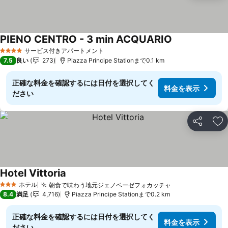
PIENO CENTRO - 3 min ACQUARIO
サービス付きアパートメント
4 ホテルのランク
7.5
良い
273
Piazza Principe Stationまで0.1 km
正確な料金を確認するには日付を選択してく
料金を表示
ださい
シェア
お
Hotel Vittoria
ホテル
朝食で味わう地元ジェノベーゼフォカッチャ
3 ホテルのランク
8.4
満足
4,716
Piazza Principe Stationまで0.2 km
正確な料金を確認するには日付を選択してく
料金を表示
ださい