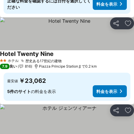
正確な料金を確認するには日付を選択してく
料金を表示
ださい
シェア
お
Hotel Twenty Nine
ホテル
歴史ある17世紀の建物
2 ホテルのランク
7.9
良い
816
Piazza Principe Stationまで0.2 km
￥23,062
最安値
5件のサイト
の料金を表示
料金を表示
シェア
お