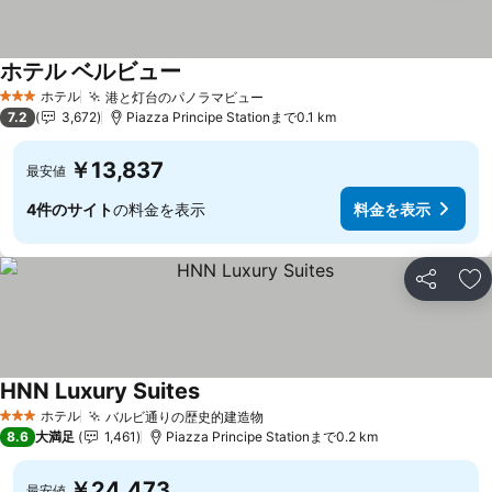
ホテル ベルビュー
ホテル
港と灯台のパノラマビュー
3 ホテルのランク
7.2
3,672
Piazza Principe Stationまで0.1 km
￥13,837
最安値
4件のサイト
の料金を表示
料金を表示
シェア
お
HNN Luxury Suites
ホテル
バルビ通りの歴史的建造物
3 ホテルのランク
8.6
大満足
1,461
Piazza Principe Stationまで0.2 km
￥24,473
最安値