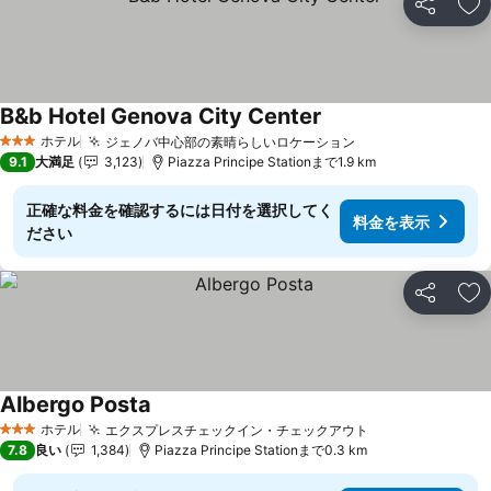
シェア
お
B&b Hotel Genova City Center
ホテル
ジェノバ中心部の素晴らしいロケーション
3 ホテルのランク
9.1
大満足
3,123
Piazza Principe Stationまで1.9 km
正確な料金を確認するには日付を選択してく
料金を表示
ださい
シェア
お
Albergo Posta
ホテル
エクスプレスチェックイン・チェックアウト
3 ホテルのランク
7.8
良い
1,384
Piazza Principe Stationまで0.3 km