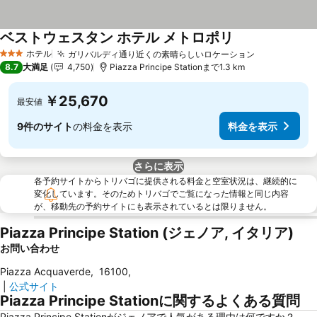
ベストウェスタン ホテル メトロポリ
ホテル
ガリバルディ通り近くの素晴らしいロケーション
3 ホテルのランク
8.7
大満足
4,750
Piazza Principe Stationまで1.3 km
￥25,670
最安値
9件のサイト
の料金を表示
料金を表示
さらに表示
各予約サイトからトリバゴに提供される料金と空室状況は、継続的に
変化しています。そのためトリバゴでご覧になった情報と同じ内容
が、移動先の予約サイトにも表示されているとは限りません。
Piazza Principe Station (ジェノア, イタリア)
お問い合わせ
Piazza Acquaverde
,
16100
,
|
公式サイト
Piazza Principe Stationに関するよくある質問
Piazza Principe Stationがジェノアで人気がある理由は何ですか？