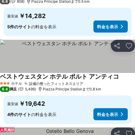
6.8
858
Piazza Principe Stationまで0.5 km
￥14,282
最安値
5件のサイト
の料金を表示
料金を表示
シェア
お
ベストウェスタン ホテル ポルト アンティコ
ホテル
設備の整ったフィットネスエリア
3 ホテルのランク
8.4
満足
5,496
Piazza Principe Stationまで0.8 km
￥19,642
最安値
4件のサイト
の料金を表示
料金を表示
人気施設