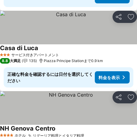
シェア
お
Casa di Luca
サービス付きアパートメント
3 ホテルのランク
8.8
大満足
135
Piazza Principe Stationまで0.9 km
正確な料金を確認するには日付を選択してく
料金を表示
ださい
シェア
お
NH Genova Centro
ホテル
リグーリア料理とイタリア料理