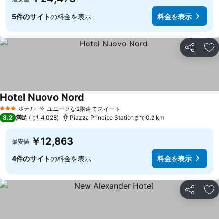
5件のサイト
の料金を表示
料金を表示
シェア
お
Hotel Nuovo Nord
ホテル
ユニークな2階建てスイート
3 ホテルのランク
8.2
満足
4,028
Piazza Principe Stationまで0.2 km
￥12,863
最安値
4件のサイト
の料金を表示
料金を表示
シェア
お