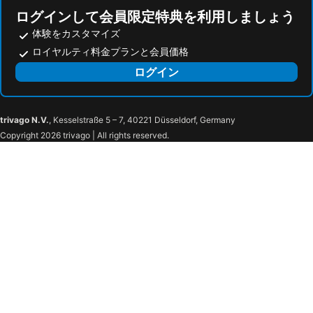
ログインして会員限定特典を利用しましょう
Mediolanum Forum
旧市街
体験をカスタマイズ
Caiazzo Metro Station
モナコ海洋博物館
ロイヤルティ料金プランと会員価格
サンタ・マリア・デッレ・グラツィエ教会
Museo del Duomo di Milano
ログイン
Lotto - Fieramilanocity Metro Station
Stazione Milano Lambrate
Piazza Principe Station
Cristoforo Colombo
Galata Museum of the Sea
Museo delle Culture del Mondo Castello d'Albertis
trivago N.V.
, Kesselstraße 5 – 7, 40221 Düsseldorf, Germany
Copyright 2026 trivago | All rights reserved.
Caruggi
Via del Campo 29 rosso
Genoa Aquarium
Porto Antico
DJV Damasco Velluto Jeans - Centro Studi Tessuto Moda
Città dei Bambini
Whale Watch Genova
Palazzo San Giorgio
Spianata Castelletto
Palazzo Rosso
Oregina
Via Garibaldi
Lagaccio
Port of Genova
Museo del Tesoro della Cattedrale di San Lorenzo
Battistero
Valle Verzasca
Molino Nuovo