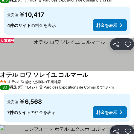
8.3
満足
7,400
Parc des Expositions de Colmarまで1.1 km
￥10,417
最安値
4件のサイト
の料金を表示
料金を表示
人気施設
シェア
お
オテル ロワ ソレイユ コルマール
ホテル
静かな湖畔の工業地帯
2 ホテルのランク
8.1
満足
11,427
Parc des Expositions de Colmarまで1.8 km
￥6,568
最安値
7件のサイト
の料金を表示
料金を表示