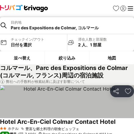
お気に入り
ログイ
メ
目的地
Parc des Expositions de Colmar, コルマール
チェックイン/アウト
滞在人数と部屋数
日付を選択
2 人、1 部屋
並べ替え
絞り込み
地図
コルマール、Parc des Expositions de Colmar
(コルマール, フランス)周辺の宿泊施設
弊社への手数料が検索結果に及ぼす影響について
シェア
お
Hotel Arc-En-Ciel Colmar Contact Hotel
ホテル
豊富な郷土料理の朝食ビュッフェ
2 ホテルのランク