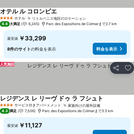
オテル ル コロンビエ
ホテル
リトルベニス地区のロケーション
4 ホテルのランク
8.8
大満足
6,245
Parc des Expositions de Colmarまで2.7 km
￥33,299
最安値
8件のサイト
の料金を表示
料金を表示
人気施設
シェア
お
レジデンス レ リーヴ ドゥ ラ フシュト
サービス付きアパートメント
家族向けの屋外設備
4 ホテルのランク
8.3
満足
7,536
Parc des Expositions de Colmarまで3.5 km
￥11,127
最安値