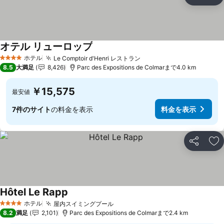
シェア
お
オテル リューロップ
ホテル
Le Comptoir d'Henri レストラン
4 ホテルのランク
8.5
大満足
8,426
Parc des Expositions de Colmarまで4.0 km
￥15,575
最安値
7件のサイト
の料金を表示
料金を表示
シェア
お
Hôtel Le Rapp
ホテル
屋内スイミングプール
4 ホテルのランク
8.2
満足
2,101
Parc des Expositions de Colmarまで2.4 km