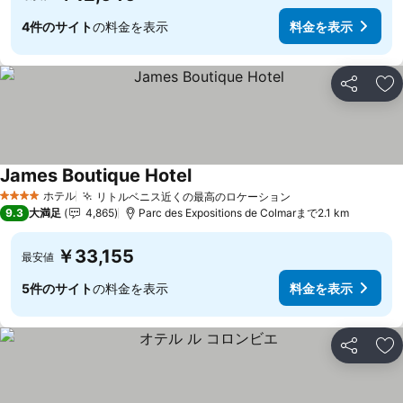
4件のサイト
の料金を表示
料金を表示
シェア
お
James Boutique Hotel
ホテル
リトルベニス近くの最高のロケーション
4 ホテルのランク
9.3
大満足
4,865
Parc des Expositions de Colmarまで2.1 km
￥33,155
最安値
5件のサイト
の料金を表示
料金を表示
シェア
お