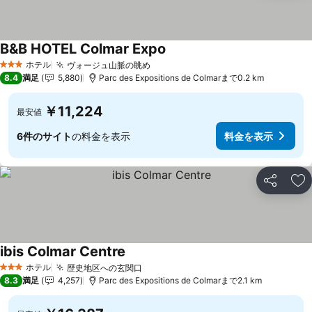
B&B HOTEL Colmar Expo
ホテル
ヴォージュ山脈の眺め
3 ホテルのランク
8.4
満足
5,880
Parc des Expositions de Colmarまで0.2 km
￥11,224
最安値
6件のサイト
の料金を表示
料金を表示
シェア
お
ibis Colmar Centre
ホテル
歴史地区への玄関口
3 ホテルのランク
8.3
満足
4,257
Parc des Expositions de Colmarまで2.1 km