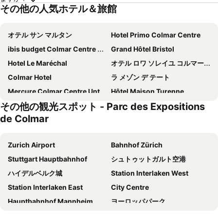
その他の人気ホテル＆旅館
オテル サン マルタン
Hotel Primo Colmar Centre
ibis budget Colmar Centre Ville
Grand Hôtel Bristol
Hotel Le Maréchal
オテル ロワ ソレイユ コルマール
Colmar Hotel
ラ メゾン デ テート
Mercure Colmar Centre Unterlinden
Hôtel Maison Turenne
その他の観光スポット - Parc des Expositions
The Originals City, Hôtel Colmar Gare
ibis Colmar Centre
de Colmar
PAUL & PIA - Welcome Home Hotel
B&B HOTEL Colmar Expo
オテル ル コロンビエ
Hotel Arc-En-Ciel Colmar Contact Hotel
Zurich Airport
Bahnhof Zürich
Greet Hotel Colmar
コンフォート ホテル エクスポ コルマール
Stuttgart Hauptbahnhof
シュトゥットガルト空港
Novotel Suites Colmar Centre
Contact Hotel Du Ladhof
ハイデルベルク城
Station Interlaken West
L'Hôtel & Spa Ribeauvillé
L'Hostellerie du Château
Station Interlaken East
City Centre
イビススタイルズコルマールノルド (旧ノボテル)
オテル キャトーズ
Hauptbahnhof Mannheim
ヨーロッパパーク
Hôtel Gustave Colmar
Logis Hôtel-Restaurant du Mouton
Gare SNCF de Strasbourg
Luzerner Rathaus