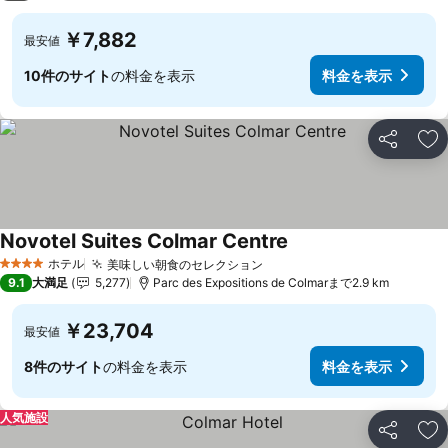
￥7,882
最安値
10件のサイト
の料金を表示
料金を表示
シェア
お
Novotel Suites Colmar Centre
ホテル
美味しい朝食のセレクション
4 ホテルのランク
9.1
大満足
5,277
Parc des Expositions de Colmarまで2.9 km
￥23,704
最安値
8件のサイト
の料金を表示
料金を表示
人気施設
シェア
お