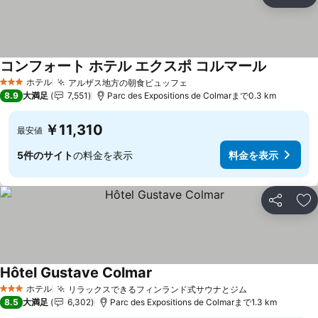
シェア
お
コンフォート ホテル エクスポ コルマール
ホテル
アルザス地方の朝食ビュッフェ
3 ホテルのランク
8.9
大満足
7,551
Parc des Expositions de Colmarまで0.3 km
￥11,310
最安値
5件のサイト
の料金を表示
料金を表示
シェア
お
Hôtel Gustave Colmar
ホテル
リラックスできるフィンランド式サウナとジム
3 ホテルのランク
8.5
大満足
6,302
Parc des Expositions de Colmarまで1.3 km