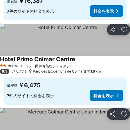
￥16,387
最安値
7件のサイト
の料金を表示
料金を表示
シェア
お
Hotel Primo Colmar Centre
ホテル
ペット同伴可能なシティステイ
2 ホテルのランク
6.3
6,751
Parc des Expositions de Colmarまで1.8 km
￥6,475
最安値
7件のサイト
の料金を表示
料金を表示
シェア
お