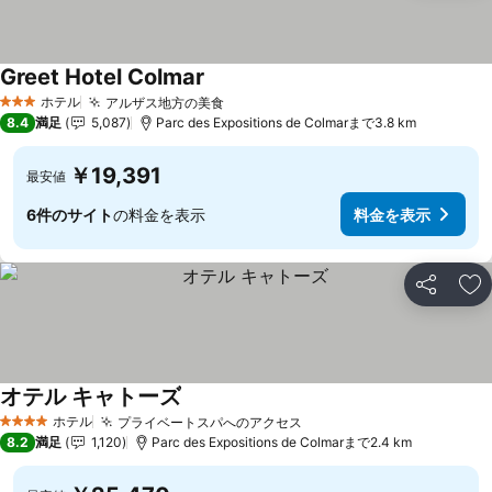
Greet Hotel Colmar
ホテル
アルザス地方の美食
3 ホテルのランク
8.4
満足
5,087
Parc des Expositions de Colmarまで3.8 km
￥19,391
最安値
6件のサイト
の料金を表示
料金を表示
シェア
お
オテル キャトーズ
ホテル
プライベートスパへのアクセス
4 ホテルのランク
8.2
満足
1,120
Parc des Expositions de Colmarまで2.4 km