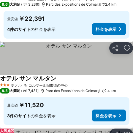
3 ホテルのランク
8.6
大満足
3,239
Parc des Expositions de Colmarまで2.4 km
￥22,391
最安値
4件のサイト
の料金を表示
料金を表示
シェア
お
オテル サン マルタン
ホテル
コルマール旧市街の中心
3 ホテルのランク
8.5
大満足
7,431
Parc des Expositions de Colmarまで2.4 km
￥11,520
最安値
3件のサイト
の料金を表示
料金を表示
人気施設