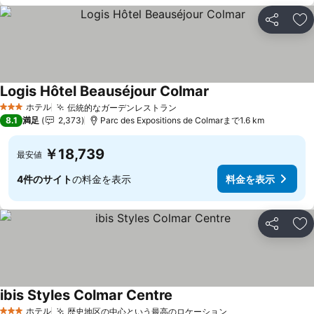
シェア
お
Logis Hôtel Beauséjour Colmar
ホテル
伝統的なガーデンレストラン
3 ホテルのランク
8.1
満足
2,373
Parc des Expositions de Colmarまで1.6 km
￥18,739
最安値
4件のサイト
の料金を表示
料金を表示
シェア
お
ibis Styles Colmar Centre
ホテル
歴史地区の中心という最高のロケーション