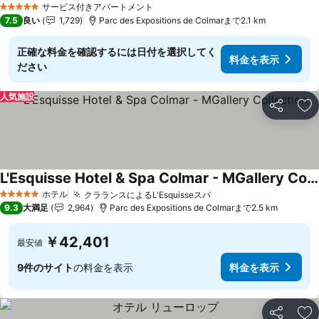
サービス付きアパートメント
5 ホテルのランク
7.5
良い
1,729
Parc des Expositions de Colmarまで2.1 km
正確な料金を確認するには日付を選択してく
料金を表示
ださい
人気施設
シェア
お
L'Esquisse Hotel & Spa Colmar - MGallery Collection
ホテル
クラランスによるL'Esquisseスパ
5 ホテルのランク
9.3
大満足
2,964
Parc des Expositions de Colmarまで2.5 km
￥42,401
最安値
9件のサイト
の料金を表示
料金を表示