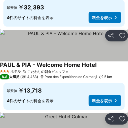
￥32,393
最安値
4件のサイト
の料金を表示
料金を表示
シェア
お
PAUL & PIA - Welcome Home Hotel
ホテル
こだわりの朝食ビュッフェ
3 ホテルのランク
8.8
大満足
4,483
Parc des Expositions de Colmarまで2.5 km
￥13,718
最安値
4件のサイト
の料金を表示
料金を表示
シェア
お