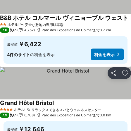
B&B ホテル コルマール ヴィニョーブル ウェスト
ホテル
安全な敷地内専用駐車場
2 ホテルのランク
7.6
良い
4,752
Parc des Expositions de Colmarまで3.7 km
￥6,422
最安値
4件のサイト
の料金を表示
料金を表示
シェア
お
Grand Hôtel Bristol
ホテル
リラックスできるスパとウェルネスセンター
4 ホテルのランク
7.9
良い
6,708
Parc des Expositions de Colmarまで3.0 km
￥12,646
最安値