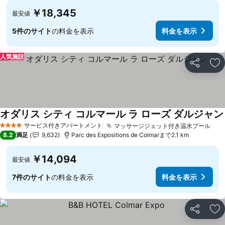
￥18,345
最安値
5件のサイト
の料金を表示
料金を表示
人気施設
シェア
お
オダリス シティ コルマール ラ ローズ ダルジャン
サービス付きアパートメント
マッサージジェット付き温水プール
4 ホテルのランク
8.2
満足
9,632
Parc des Expositions de Colmarまで2.1 km
￥14,094
最安値
7件のサイト
の料金を表示
料金を表示
シェア
お