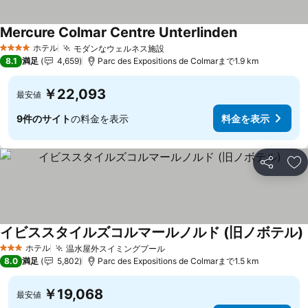
Mercure Colmar Centre Unterlinden
ホテル
モダンなウェルネス施設
4 ホテルのランク
8.1
満足
4,659
Parc des Expositions de Colmarまで1.9 km
￥22,093
最安値
9件のサイト
の料金を表示
料金を表示
シェア
お
イビススタイルズコルマールノルド (旧ノボテル)
ホテル
温水屋外スイミングプール
3 ホテルのランク
8.0
満足
5,802
Parc des Expositions de Colmarまで1.5 km
￥19,068
最安値