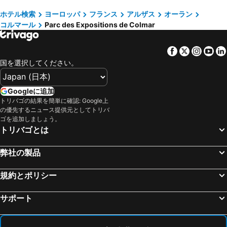
オテル リューロップ
ibis Styles Colmar Centre
ルツェルン湖
Gare de Dijon Ville
ホテル検索
ヨーロッパ
フランス
アルザス
オーラン
L'Esquisse Hotel & Spa Colmar - MGallery Collection
プルミエール クラッセ コルマール ノール ウーセン
コルマール
Parc des Expositions de Colmar
Trier Hauptbahnhof
バーゼル・ミュールーズ・フライブルグ国際空港
Hôtel le Saint Nicolas
Campanile NATURE - Colmar Parc des Exposition
Interlaken Classics
ベルン旧市街
オテル ロワ ソレイユ プレスティージ コルマール
ホテル デイバック
Facebook
Twitter
Insta
Yo
Zeppelin Museum
カペル橋
Appart chaleureux
B&B ホテル コルマール ヴィニョーブル ウェスト
国を選択してください。
フィンデル空港
Wengen Bahnhof
Köpfers Steinbuck
Logis Hôtel Beauséjour Colmar
Hauptbahnhof Luzern
Lindauer Hafen
James Boutique Hotel
Hotel Vulkanstüble
Googleに追加
Central Station Basel
Montreux Jazz Festival
トリバゴの結果を簡単に確認: Google上
Alexain Hotel Restaurant & Wellness - Colmar Ouest
Hotel SPA Husseren Collections - Proche Colmar - Eguisheim
の優先するニュース提供元としてトリバ
Gare de Metz
Swiss Alps Jungfrau-Aletsch
Hotel à l'Oriel
The Originals Boutique, Hôtel La Ferme du Pape, Eguisheim
ゴを追加しましょう。
トリバゴとは
Gare de Colmar
Freiburg Breisgau Central Station
ホテル シュタット ブライザハ
La Cour du Bailli Suites & Spa
Centre
Heidelberg Hauptbahnhof
ibis budget Sélestat
オテル レ ランパール
弊社の製品
Station Montreux
Rathaus Ulm
Le Chambard
La Clef des Champs - Proche Colmar
レストランLa Petite Venise
Place Kléber
規約とポリシー
Maison Cliquot - Appartements Colmar Centre
COLMAR city center place de l'Ancienne Douane - Apartment "MARIE" -
World Heritage Site Völklingen Ironworks
Les Péjoces
サポート
La Petite France
歴史ツアー
Staatliche Hochschule für Musik und Darstellende Kunst
St. Gallen Station