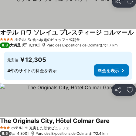
シェア
お
オテル ロワ ソレイユ プレスティージ コルマール
ホテル
食べ放題のビュッフェ式朝食
4 ホテルのランク
8.8
大満足
9,316
Parc des Expositions de Colmarまで1.7 km
￥12,305
最安値
4件のサイト
の料金を表示
料金を表示
シェア
お
The Originals City, Hôtel Colmar Gare
ホテル
充実した朝食ビュッフェ
3 ホテルのランク
6.5
4,800
Parc des Expositions de Colmarまで2.4 km