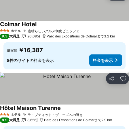
Colmar Hotel
ホテル
素晴らしいグルメ朝食ビュッフェ
3 ホテルのランク
9.3
大満足
20,095
Parc des Expositions de Colmarまで3.2 km
￥16,387
最安値
8件のサイト
の料金を表示
料金を表示
シェア
お
Hôtel Maison Turenne
ホテル
ラ・プティット・ヴニーズへの近さ
3 ホテルのランク
8.9
大満足
8,656
Parc des Expositions de Colmarまで2.9 km