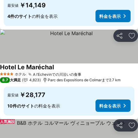
￥14,149
最安値
4件のサイト
の料金を表示
料金を表示
シェア
お
Hotel Le Maréchal
ホテル
A l’Echevinでの川沿いの食事
4 ホテルのランク
8.7
大満足
4,823
Parc des Expositions de Colmarまで2.7 km
￥28,177
最安値
10件のサイト
の料金を表示
料金を表示
人気施設
シェア
お