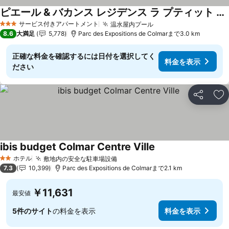
ピエール & バカンス レジデンス ラ プティット ヴニーズ
サービス付きアパートメント
温水屋内プール
3 ホテルのランク
8.6
大満足
5,778
Parc des Expositions de Colmarまで3.0 km
正確な料金を確認するには日付を選択してく
料金を表示
ださい
シェア
お
ibis budget Colmar Centre Ville
ホテル
敷地内の安全な駐車場設備
2 ホテルのランク
7.3
10,399
Parc des Expositions de Colmarまで2.1 km
￥11,631
最安値
5件のサイト
の料金を表示
料金を表示