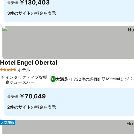
￥130,403
最安値
3件のサイト
の料金を表示
Hotel Engel Obertal
ホテル
5 ホテルのランク
インタラクティブな朝
大満足
(1,732件の評価)
9.1
Mitteltalまで3.2
食ジュースバー
￥70,649
最安値
2件のサイト
の料金を表示
人気施設