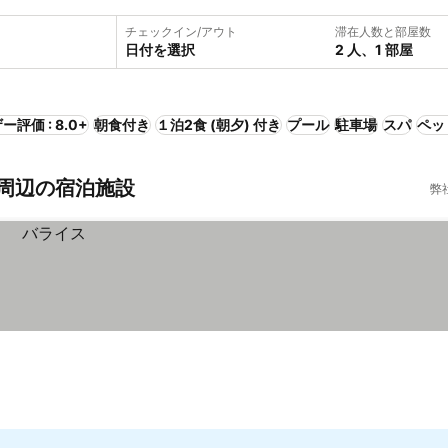
チェックイン/アウト
滞在人数と部屋数
日付を選択
2 人、1 部屋
ー評価 : 8.0+
朝食付き
１泊2食 (朝夕) 付き
プール
駐車場
スパ
ペッ
al周辺の宿泊施設
弊