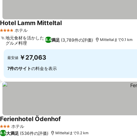
Hotel Lamm Mitteltal
ホテル
4 ホテルのランク
地元食材を活かした
満足
(3,789件の評価)
8.4
Mitteltalまで0.1 km
グルメ料理
￥27,063
最安値
7件のサイト
の料金を表示
Ferienhotel Ödenhof
ホテル
3 ホテルのランク
大満足
(536件の評価)
8.5
Mitteltalまで0.2 km