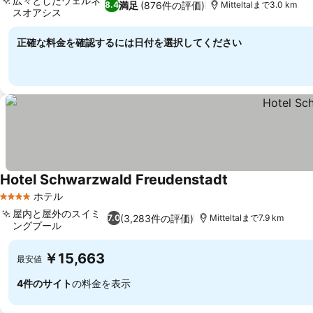
広々としたウェルネ
満足
(876件の評価)
8.4
Mitteltalまで3.0 km
スオアシス
正確な料金を確認するには日付を選択してください
Hotel Schwarzwald Freudenstadt
ホテル
4 ホテルのランク
屋内と屋外のスイミ
(3,283件の評価)
7.0
Mitteltalまで7.9 km
ングプール
￥15,663
最安値
4件のサイト
の料金を表示