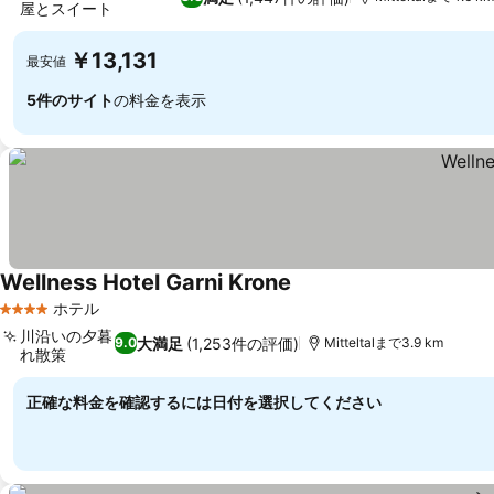
屋とスイート
￥13,131
最安値
5件のサイト
の料金を表示
Wellness Hotel Garni Krone
ホテル
4 ホテルのランク
川沿いの夕暮
大満足
(1,253件の評価)
9.0
Mitteltalまで3.9 km
れ散策
正確な料金を確認するには日付を選択してください