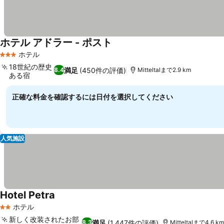
ホテル アドラー - ポスト
ホテル
3 ホテルのランク
18世紀の歴史
満足
(450件の評価)
8.4
Mitteltalまで2.9 km
ある宿
正確な料金を確認するには日付を選択してください
人気施設
Hotel Petra
ホテル
2 ホテルのランク
新しく改装されたお部
満足
(1,447件の評価)
8.3
Mitteltalまで4.6 km