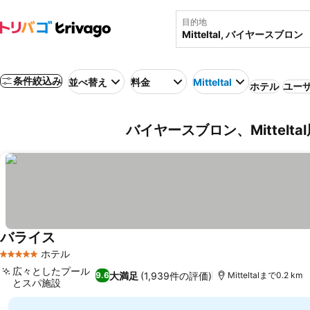
目的地
条件絞込み
並べ替え
料金
Mitteltal
ホテル
ユーザ
バイヤースブロン、Mittelt
バライス
ホテル
5 ホテルのランク
広々としたプール
大満足
(1,939件の評価)
9.6
Mitteltalまで0.2 km
とスパ施設