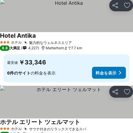
シェア
お
Hotel Antika
ホテル
魅力的なウェルネスエリア
3 ホテルのランク
8.8
大満足
4,227
Matterhornまで7.7 km
￥33,346
最安値
6件のサイト
の料金を表示
料金を表示
シェア
お
ホテル エリート ツェルマット
ホテル
サウナ付きのリラックスできるスパ
3 ホテルのランク