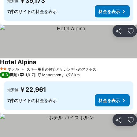
￥39,173
最安値
7件のサイト
の料金を表示
料金を表示
シェア
お
Hotel Alpina
ホテル
スキー用具の保管とゲレンデへのアクセス
2 ホテルのランク
8.3
満足
1,917
Matterhornまで7.8 km
￥22,961
最安値
7件のサイト
の料金を表示
料金を表示
シェア
お