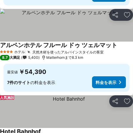
シェア
お
アルペンホテル フルール ドゥ ツェルマット
ホテル
天然木材を使ったアルパインスタイルの客室
4 ホテルのランク
8.7
大満足
5,400
Matterhornまで8.3 km
￥54,390
最安値
7件のサイト
の料金を表示
料金を表示
人気施設
シェア
お
Hotel Bahnhof