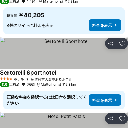
8.5
大満足
1,491
Matterhornまで7.9 km
￥40,205
最安値
4件のサイト
の料金を表示
料金を表示
シェア
お
Sertorelli Sporthotel
ホテル
家族経営の歴史あるホテル
4 ホテルのランク
8.9
大満足
766
Matterhornまで5.8 km
正確な料金を確認するには日付を選択してく
料金を表示
ださい
シェア
お