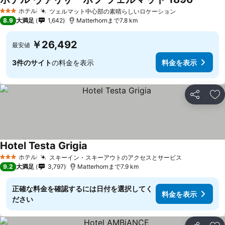
ホテル
ツェルマット中心部の素晴らしいロケーション
3 ホテルのランク
8.9
大満足
1,642
Matterhornまで7.8 km
￥26,492
最安値
3件のサイト
の料金を表示
料金を表示
シェア
お
Hotel Testa Grigia
ホテル
スキーイン・スキーアウトのアクセスとサービス
3 ホテルのランク
9.2
大満足
3,797
Matterhornまで7.9 km
正確な料金を確認するには日付を選択してく
料金を表示
ださい