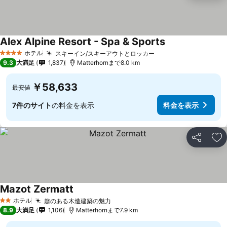
Alex Alpine Resort - Spa & Sports
ホテル
スキーイン/スキーアウトとロッカー
4 ホテルのランク
9.3
大満足
1,837
Matterhornまで8.0 km
￥58,633
最安値
7件のサイト
の料金を表示
料金を表示
シェア
お
Mazot Zermatt
ホテル
趣のある木造建築の魅力
2 ホテルのランク
8.9
大満足
1,106
Matterhornまで7.9 km