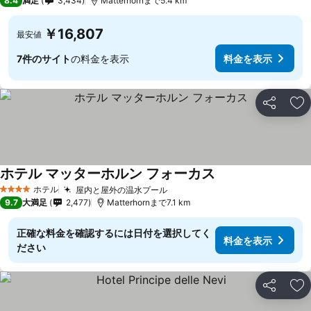
8.4
満足
3,434
Matterhornまで5.4 km
￥16,807
最安値
7件のサイト
の料金を表示
料金を表示
シェア
お
ホテル マッターホルン フォーカス
ホテル
屋内と屋外の温水プール
4 ホテルのランク
9.7
大満足
2,477
Matterhornまで7.1 km
正確な料金を確認するには日付を選択してく
料金を表示
ださい
シェア
お