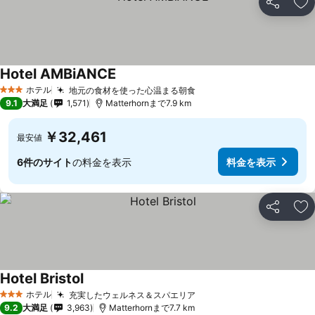
シェア
お
Hotel AMBiANCE
ホテル
地元の食材を使った心温まる朝食
3 ホテルのランク
9.1
大満足
1,571
Matterhornまで7.9 km
￥32,461
最安値
6件のサイト
の料金を表示
料金を表示
シェア
お
Hotel Bristol
ホテル
充実したウェルネス＆スパエリア
3 ホテルのランク
9.2
大満足
3,963
Matterhornまで7.7 km