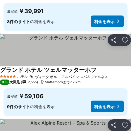
￥39,991
最安値
8件のサイト
の料金を表示
料金を表示
シェア
お
グランド ホテル ツェルマッターホフ
ホテル
ヴィータ ボルニ アルパイン スパ＆ウェルネス
5 ホテルのランク
9.3
大満足
2,555
Matterhornまで7.7 km
￥59,106
最安値
9件のサイト
の料金を表示
料金を表示
シェア
お