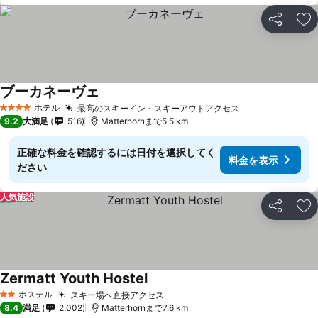
シェア
お
ブーカネーヴェ
ホテル
最高のスキーイン・スキーアウトアクセス
4 ホテルのランク
9.2
大満足
516
Matterhornまで5.5 km
正確な料金を確認するには日付を選択してく
料金を表示
ださい
人気施設
シェア
お
Zermatt Youth Hostel
ホステル
スキー場へ直接アクセス
2 ホテルのランク
8.4
満足
2,002
Matterhornまで7.6 km