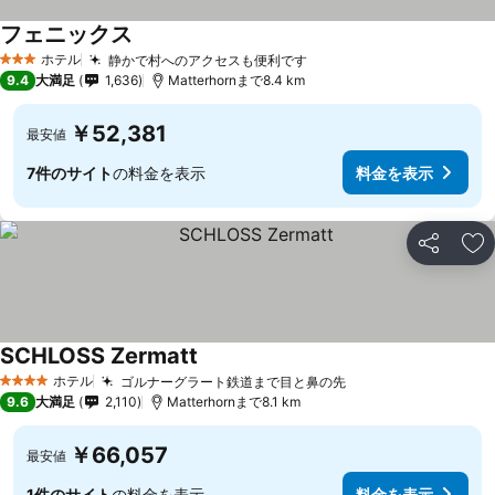
フェニックス
ホテル
静かで村へのアクセスも便利です
3 ホテルのランク
9.4
大満足
1,636
Matterhornまで8.4 km
￥52,381
最安値
7件のサイト
の料金を表示
料金を表示
シェア
お
SCHLOSS Zermatt
ホテル
ゴルナーグラート鉄道まで目と鼻の先
4 ホテルのランク
9.6
大満足
2,110
Matterhornまで8.1 km
￥66,057
最安値
1件のサイト
の料金を表示
料金を表示