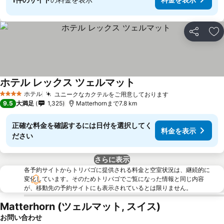
シェア
お
ホテル レックス ツェルマット
ホテル
ユニークなカクテルをご用意しております
4 ホテルのランク
9.5
大満足
1,325
Matterhornまで7.8 km
正確な料金を確認するには日付を選択してく
料金を表示
ださい
さらに表示
各予約サイトからトリバゴに提供される料金と空室状況は、継続的に
変化しています。そのためトリバゴでご覧になった情報と同じ内容
が、移動先の予約サイトにも表示されているとは限りません。
Matterhorn (ツェルマット, スイス)
お問い合わせ