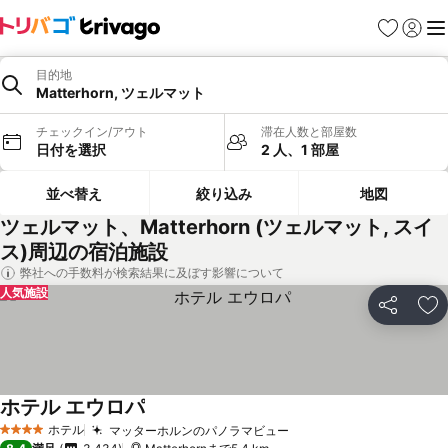
お気に入り
ログイ
メ
目的地
Matterhorn, ツェルマット
チェックイン/アウト
滞在人数と部屋数
日付を選択
2 人、1 部屋
並べ替え
絞り込み
地図
ツェルマット、Matterhorn (ツェルマット, スイ
ス)周辺の宿泊施設
弊社への手数料が検索結果に及ぼす影響について
人気施設
シェア
お
ホテル エウロパ
ホテル
マッターホルンのパノラマビュー
4 ホテルのランク