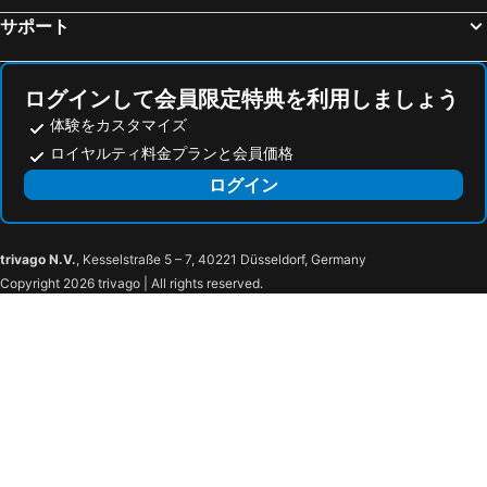
Breuil-Cervinia
フィエラミラノシティ
ホテル ロ スタンベッコ
White Angel Hotel
サポート
Porta Venezia
オーリオ・アル・セーリオ空港
Hotiday Room Collection - Cervinia
Hotel Cime Bianche
Mediolanum Forum
旧市街
Hotel Principe delle Nevi
Hotel Baita Cretaz
ログインして会員限定特典を利用しましょう
Caiazzo Metro Station
Wengen Bahnhof
Hotel Mon Reve
メウブレ フルゲン
体験をカスタマイズ
Gare de Grenoble
Genève International Convention Centre
ホテル エウロパ
Hotel Punta Maquignaz
ロイヤルティ料金プランと会員価格
Lotto - Fieramilanocity Metro Station
Hauptbahnhof Luzern
Silvana Mountain Hotel
Art Hotel Grivola
ログイン
サンタ・マリア・デッレ・グラツィエ教会
Museo del Duomo di Milano
Hotel Perruquet
Hotel Meuble' Joli
Matterhorn
Cervino Cinemountain
Hotel Breuil
Chateau des Dames
Matterhorn Glacier Paradise
Lago Blu
Francois Boutique Rooms - Matterhorn Retreat & SPA in Cervinia
Hotel Serenella
trivago N.V.
, Kesselstraße 5 – 7, 40221 Düsseldorf, Germany
Copyright 2026 trivago | All rights reserved.
Horu Trophy
Wolli in the village
Hotel Meynet
モダン ルームズ バイ テッシャーホフ
Iglu-Dorf Zermatt
Forest Fun Park
Relais & Chateaux Schönegg
Mirabeau Alpine
Walliserkanne
Matterhorn Ski Paradise
Maisons Grandes Murailles-Luxury apartments
エルミタージュ
Gornergrat Bahn
Lago Mayen
ザ ポルックス
ホテル ホリデイ
Chamois Impianti
Telecabina Champoluc-Crest
Backstage Hotel Serviced Apartments
ホテル ベルクホーフ
Monterosa
Antagnod
ホテル アンタレス
Zinal
Boccaleone