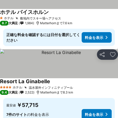
ホテル バイスホルン
ホテル
敷地内でスキー場へアクセス
1 ホテルのランク
8.7
大満足
1,984
Matterhornまで7.6 km
正確な料金を確認するには日付を選択してく
料金を表示
ださい
シェア
お
Resort La Ginabelle
ホテル
温水屋外インフィニティプール
4 ホテルのランク
9.4
大満足
2,522
Matterhornまで8.3 km
￥57,715
最安値
7件のサイト
の料金を表示
料金を表示