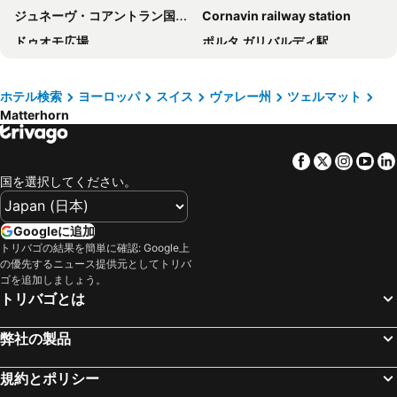
ジュネーヴ・コアントラン国際空港
Cornavin railway station
Le Petit CHARME-INN
アルペンホテル フルール ドゥ ツェルマット
ドゥオモ広場
ポルタ ガリバルディ駅
ホテル クライン マッターホルン ランダ
Hotel Porta Cervino
ミラノ リナーテ空港
ミラノ大聖堂
Mazot Zermatt
ホテル チェサ ヴァリーズ
Silvio Berlusconi Milan Malpensa Airport
Station Interlaken West
Hotel Cheminee
ホテル エリート ツェルマット
ホテル検索
ヨーロッパ
スイス
ヴァレー州
ツェルマット
Matterhorn
Cadorna – Triennale Metro Station
Station Interlaken East
Alpen Resort & Spa
ホテル ダービー
Milano Certosa
Zermatt Marathon
Hotel Ambassador Zermatt
Hotel AMBiANCE
Facebook
Twitter
Insta
Yo
Verbier Festival
Brera
Hotel Mountime
la couronne Hotel & Spa
国を選択してください。
Stazione di Bergamo
Centro Direzionale di Milano
Riffelalp Resort 2222m
Le Mirabeau Resort & Spa
Palais des Nations
ジェノヴァ＝セストリ空港
Hotel Schwarzsee
ホテル シミ
Googleに追加
ルツェルン湖
Luzerner Rathaus
トリバゴの結果を簡単に確認: Google上
ヴァリザーホフ
Tradition Julen Hotel
の優先するニュース提供元としてトリバ
バーゼル・ミュールーズ・フライブルグ国際空港
Interlaken Classics
Hotel ZERMAMA Zermatt
ホテル サラチェナ
ゴを追加しましょう。
トリバゴとは
ベルン旧市街
コモ湖
SCHLOSS Zermatt
Resort La Ginabelle
Bergamo Città Alta
Duomo Metro Station
Alex Alpine Resort - Spa & Sports
ツェルマット バジェット ルームズ
弊社の製品
San Babila
St Moritzersee
ホテル トゥーリング ツェルマット
Hotel Aristella Swissflair
Gare d'Annecy
カペル橋
規約とポリシー
Alpine Hotel Perren
Backstage Boutique SPA Hotel