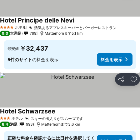
Hotel Principe delle Nevi
ホテル
活気あるアプレスキーバーとバーガーレストラン
4 ホテルのランク
9.0
大満足
799
Matterhornまで5.1 km
￥32,437
最安値
5件のサイト
の料金を表示
料金を表示
シェア
お
Hotel Schwarzsee
ホテル
スキーの出入りがスムーズです
3 ホテルのランク
8.4
満足
993
Matterhornまで3.6 km
正確な料金を確認するには日付を選択してく