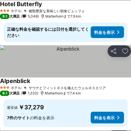
Hotel Butterfly
ホテル
種類豊富な美味しい朝食ビュッフェ
3 ホテルのランク
9.1
大満足
5,049
Matterhornまで7.9 km
正確な料金を確認するには日付を選択してく
料金を表示
ださい
シェア
お
Alpenblick
ホテル
サウナとフィットネスを備えたウェルネスエリア
3 ホテルのランク
9.1
大満足
1,332
Matterhornまで7.4 km
￥37,279
最安値
7件のサイト
の料金を表示
料金を表示