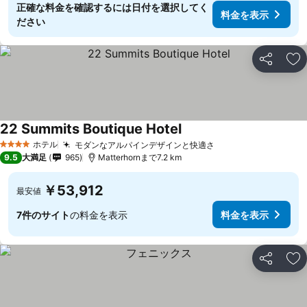
正確な料金を確認するには日付を選択してく
料金を表示
ださい
シェア
お
22 Summits Boutique Hotel
ホテル
モダンなアルパインデザインと快適さ
4 ホテルのランク
9.5
大満足
965
Matterhornまで7.2 km
￥53,912
最安値
7件のサイト
の料金を表示
料金を表示
シェア
お