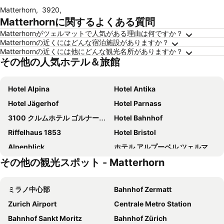
Matterhorn
,
3920
,
Matterhornに関するよくある質問
Matterhornがツェルマットで人気がある理由は何ですか？
Matterhornの近くにはどんな宿泊施設がありますか？
Matterhornの近くには他にどんな観光名所がありますか？
その他の人気ホテル＆旅館
Hotel Alpina
Hotel Antika
Hotel Jägerhof
Hotel Parnass
3100 クルムホテル ゴルナーグラート
Hotel Bahnhof
Riffelhaus 1853
Hotel Bristol
Alpenblick
ホテル アルプーベル ツェルマット
その他の観光スポット - Matterhorn
Hotel Taescherhof
Matterhorn Inn
ホテル ヴァリザーホフ ツェルマット 1896
Hotel Excelsior
ミラノ中心部
Bahnhof Zermatt
Hotel Butterfly
ホテル ヘルヴェティア
Zurich Airport
Centrale Metro Station
Peaky Riders Self Check-in Hotel
アドニス
Bahnhof Sankt Moritz
Bahnhof Zürich
Hotel Testa Grigia
Schweizerhof Zermatt