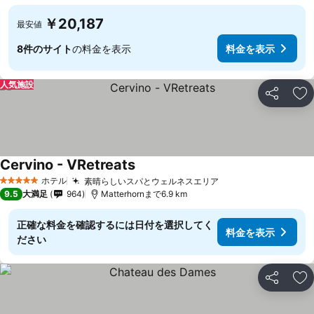
￥20,187
最安値
8件のサイト
の料金を表示
料金を表示
人気施設
シェア
お
Cervino - VRetreats
ホテル
素晴らしいスパとウェルネスエリア
5 ホテルのランク
9.5
大満足
964
Matterhornまで6.9 km
正確な料金を確認するには日付を選択してく
料金を表示
ださい
シェア
お