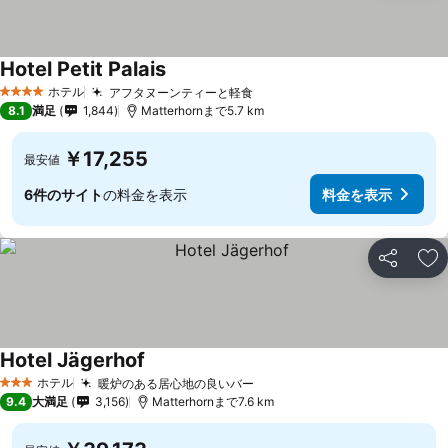
Hotel Petit Palais
ホテル
アフタヌーンティーと軽食
4 ホテルのランク
8.1
満足
1,844
Matterhornまで5.7 km
￥17,255
最安値
6件のサイト
の料金を表示
料金を表示
シェア
お
Hotel Jägerhof
ホテル
暖炉のある居心地の良いバー
3 ホテルのランク
9.4
大満足
3,156
Matterhornまで7.6 km