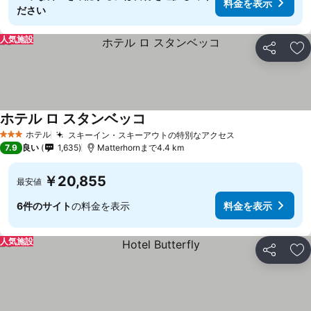
料金を表示
ださい
人気施設
シェア
お
ホテル ロ スタンベッコ
ホテル
スキーイン・スキーアウトの特別なアクセス
3 ホテルのランク
7.9
良い
1,635
Matterhornまで4.4 km
￥20,855
最安値
6件のサイト
の料金を表示
料金を表示
人気施設
シェア
お