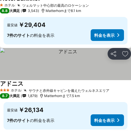
ホテル
ツェルマット中心部の最高のロケーション
1 ホテルのランク
8.8
大満足
3,543
Matterhornまで8.1 km
￥29,404
最安値
7件のサイト
の料金を表示
料金を表示
シェア
お
アドニス
ホテル
サウナと赤外線キャビンを備えたウェルネスエリア
3 ホテルのランク
8.7
大満足
1,879
Matterhornまで7.5 km
￥26,134
最安値
7件のサイト
の料金を表示
料金を表示