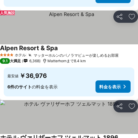
人気施設
シェア
お
Alpen Resort & Spa
ホテル
マッターホルンのパノラマビューが楽しめるお部屋
4 ホテルのランク
9.1
大満足
6,368
Matterhornまで8.4 km
￥36,976
最安値
6件のサイト
の料金を表示
料金を表示
シェア
お
ホテル ヴァリザーホフ ツェルマット 1896