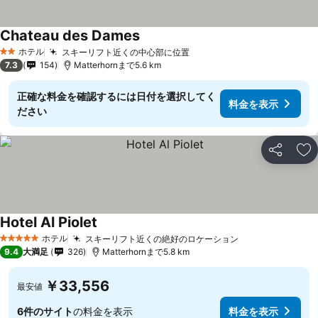
Chateau des Dames
ホテル
スキーリフト近くの中心部に位置
2 ホテルのランク
7.3
154
Matterhornまで5.6 km
正確な料金を確認するには日付を選択してく
料金を表示
ださい
シェア
お
Hotel Al Piolet
ホテル
スキーリフト近くの絶好のロケーション
5 ホテルのランク
9.4
大満足
326
Matterhornまで5.8 km
￥33,556
最安値
6件のサイト
の料金を表示
料金を表示