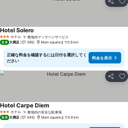
シェア
お
Hotel Solero
ホテル
敷地内マッサージサービス
3 ホテルのランク
8.9
大満足
595
Main squareまで0.6 km
正確な料金を確認するには日付を選択してく
料金を表示
ださい
シェア
お
Hotel Carpe Diem
ホテル
敷地内の安全な駐車場
3 ホテルのランク
8.9
大満足
545
Main squareまで0.6 km