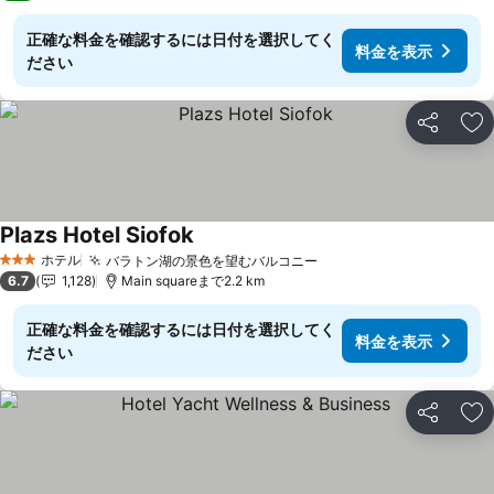
正確な料金を確認するには日付を選択してく
料金を表示
ださい
シェア
お
Plazs Hotel Siofok
ホテル
バラトン湖の景色を望むバルコニー
3 ホテルのランク
6.7
1,128
Main squareまで2.2 km
正確な料金を確認するには日付を選択してく
料金を表示
ださい
シェア
お