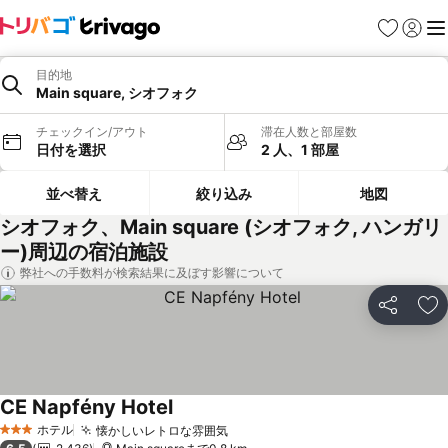
お気に入り
ログイ
メ
目的地
Main square, シオフォク
チェックイン/アウト
滞在人数と部屋数
日付を選択
2 人、1 部屋
並べ替え
絞り込み
地図
シオフォク、Main square (シオフォク, ハンガリ
ー)周辺の宿泊施設
弊社への手数料が検索結果に及ぼす影響について
シェア
お
CE Napfény Hotel
ホテル
懐かしいレトロな雰囲気
3 ホテルのランク