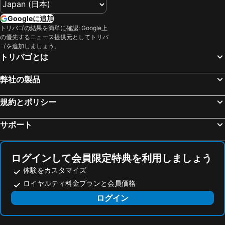
Favoriten
英雄広場
Googleに追加
Nyugati Railway Station
ブラチスラヴァ城
トリバゴの結果を簡単に確認: Google上
の優先するニュース提供元としてトリバ
Landstraße
マリアヒルファー通り
ゴを追加しましょう。
トリバゴとは
Neubau
セーチューニ鎖橋
Kálvin tér metro station
7th District
弊社の製品
Déli Train Station
Krisztinaváros
Riviéra
Lágymányos
規約とポリシー
Budapest Park
8th District
サポート
Secession
Budapest 100
Bahnhof Wien Praterstern
Sankt Anton von Padua Wien 15
ログインして会員限定特典を利用しましょう
G3 Shopping Resort Gerasdorf
Autobusni Kolodvor Zagreb
体験をカスタマイズ
イシュトハーン大聖堂
U-Bahnlinie U1
ロイヤルティ料金プランと会員価格
Ringstrasse
美術史博物館
ログイン
Táborhegy
Nivy
Main square
Siofok water tower