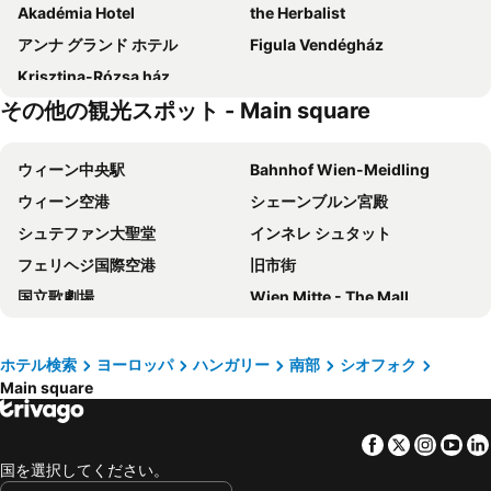
Akadémia Hotel
the Herbalist
アンナ グランド ホテル
Figula Vendégház
Krisztina-Rózsa ház
その他の観光スポット - Main square
ウィーン中央駅
Bahnhof Wien-Meidling
ウィーン空港
シェーンブルン宮殿
シュテファン大聖堂
インネレ シュタット
フェリヘジ国際空港
旧市街
国立歌劇場
Wien Mitte - The Mall
5th District
中央市場
Bahnhof Wien Hütteldorf
Deák Ferenc tér metro station
ホテル検索
ヨーロッパ
ハンガリー
南部
シオフォク
Main square
U2 Station Stadion
Karlsplatz Parkanlagen
Keleti Train Station
1st District
Facebook
Twitter
Insta
Yo
バーンホーフシティ ヴィーン ヴェスト
ウィーン市庁舎
国を選択してください。
ホーフブルク宮殿
City Airport Train