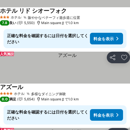
ホテル リド シオーフォク
ホテル
賑やかなペテーフィ遊歩道に位置
3 ホテルのランク
7.8
良い
5,550
Main squareまで1.0 km
正確な料金を確認するには日付を選択してく
料金を表示
ださい
人気施設
シェア
お
アズール
ホテル
多様なダイニング体験
4 ホテルのランク
8.0
満足
5,654
Main squareまで1.0 km
正確な料金を確認するには日付を選択してく
料金を表示
ださい