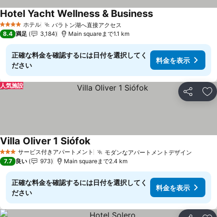
Hotel Yacht Wellness & Business
ホテル
バラトン湖へ直接アクセス
4 ホテルのランク
8.4
満足
3,184
Main squareまで1.1 km
正確な料金を確認するには日付を選択してく
料金を表示
ださい
人気施設
シェア
お
Villa Oliver 1 Siófok
サービス付きアパートメント
モダンなアパートメントデザイン
3 ホテルのランク
7.7
良い
973
Main squareまで2.4 km
正確な料金を確認するには日付を選択してく
料金を表示
ださい