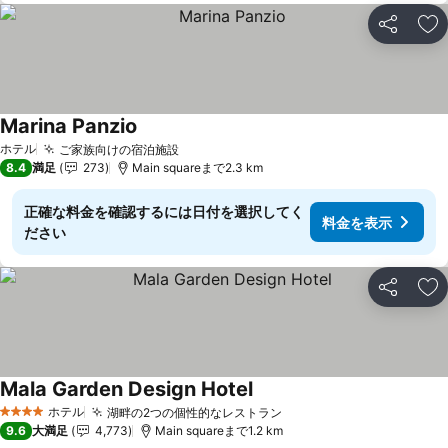
シェア
お
Marina Panzio
ホテル
ご家族向けの宿泊施設
8.4
満足
273
Main squareまで2.3 km
正確な料金を確認するには日付を選択してく
料金を表示
ださい
シェア
お
Mala Garden Design Hotel
ホテル
湖畔の2つの個性的なレストラン
4 ホテルのランク
9.6
大満足
4,773
Main squareまで1.2 km