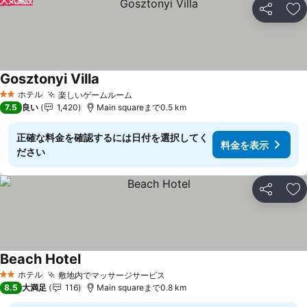
人気施設
シェア
お
Gosztonyi Villa
ホテル
楽しいゲームルーム
2 ホテルのランク
7.5
良い
1,420
Main squareまで0.5 km
正確な料金を確認するには日付を選択してく
料金を表示
ださい
シェア
お
Beach Hotel
ホテル
敷地内でマッサージサービス
2 ホテルのランク
8.5
大満足
116
Main squareまで0.8 km