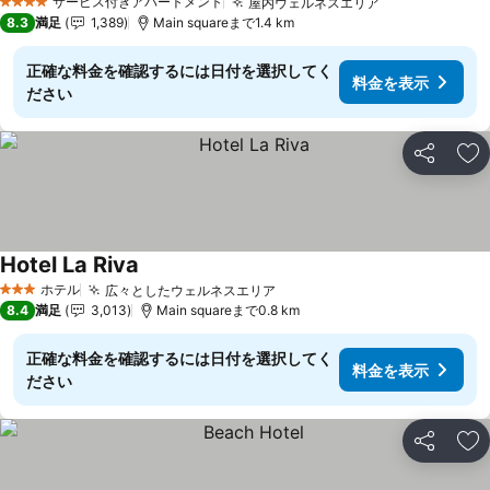
サービス付きアパートメント
屋内ウェルネスエリア
4 ホテルのランク
8.3
満足
1,389
Main squareまで1.4 km
正確な料金を確認するには日付を選択してく
料金を表示
ださい
シェア
お
Hotel La Riva
ホテル
広々としたウェルネスエリア
3 ホテルのランク
8.4
満足
3,013
Main squareまで0.8 km
正確な料金を確認するには日付を選択してく
料金を表示
ださい
シェア
お