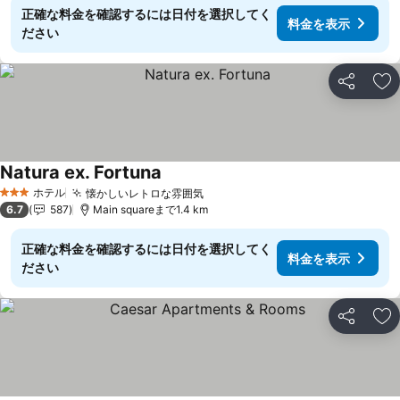
正確な料金を確認するには日付を選択してく
料金を表示
ださい
シェア
お
Natura ex. Fortuna
ホテル
懐かしいレトロな雰囲気
3 ホテルのランク
6.7
587
Main squareまで1.4 km
正確な料金を確認するには日付を選択してく
料金を表示
ださい
シェア
お