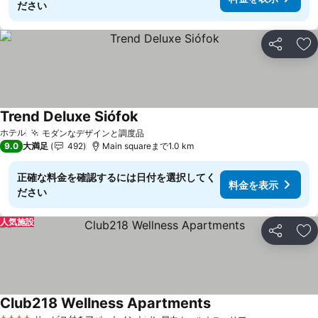
ださい
シェア
お
Trend Deluxe Siófok
ホテル
モダンなデザインと調度品
9.0
大満足
492
Main squareまで1.0 km
正確な料金を確認するには日付を選択してく
料金を表示
ださい
人気施設
シェア
お
Club218 Wellness Apartments