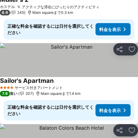
ホステル
アクティブな滞在にぴったりのアクティビティ
6.9
245
Main squareまで0.3 km
正確な料金を確認するには日付を選択してく
料金を表示
ださい
シェア
お
Sailor's Apartman
サービス付きアパートメント
4 ホテルのランク
7.9
良い
207
Main squareまで1.4 km
正確な料金を確認するには日付を選択してく
料金を表示
ださい
シェア
お