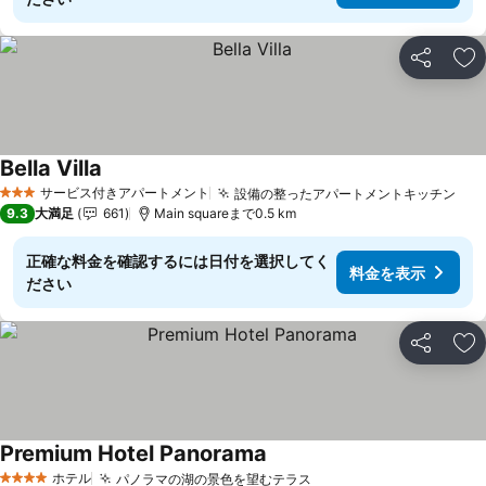
シェア
お
Bella Villa
サービス付きアパートメント
設備の整ったアパートメントキッチン
3 ホテルのランク
9.3
大満足
661
Main squareまで0.5 km
正確な料金を確認するには日付を選択してく
料金を表示
ださい
シェア
お
Premium Hotel Panorama
ホテル
パノラマの湖の景色を望むテラス
4 ホテルのランク