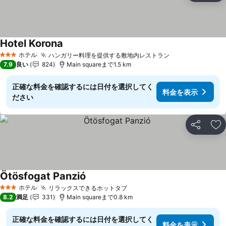
Hotel Korona
ホテル
ハンガリー料理を提供する敷地内レストラン
3 ホテルのランク
7.9
良い
824
Main squareまで1.5 km
正確な料金を確認するには日付を選択してく
料金を表示
ださい
シェア
お
Ötösfogat Panzió
ホテル
リラックスできるホットタブ
3 ホテルのランク
8.2
満足
331
Main squareまで0.8 km
正確な料金を確認するには日付を選択してく
料金を表示