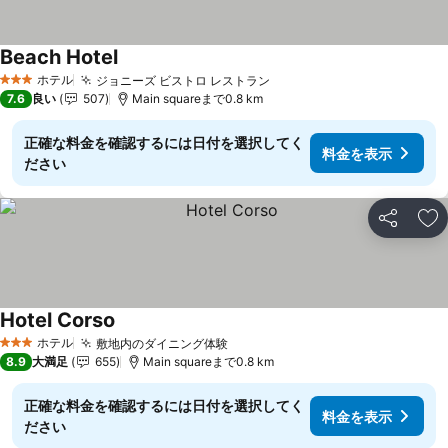
Beach Hotel
ホテル
ジョニーズ ビストロ レストラン
3 ホテルのランク
7.6
良い
507
Main squareまで0.8 km
正確な料金を確認するには日付を選択してく
料金を表示
ださい
シェア
お
Hotel Corso
ホテル
敷地内のダイニング体験
3 ホテルのランク
8.9
大満足
655
Main squareまで0.8 km
正確な料金を確認するには日付を選択してく
料金を表示
ださい