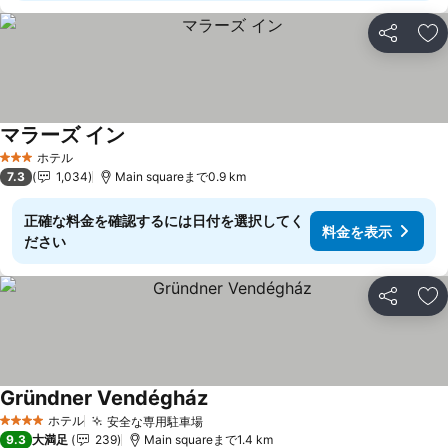
シェア
お
マラーズ イン
ホテル
3 ホテルのランク
7.3
1,034
Main squareまで0.9 km
正確な料金を確認するには日付を選択してく
料金を表示
ださい
シェア
お
Gründner Vendégház
ホテル
安全な専用駐車場
4 ホテルのランク
9.3
大満足
239
Main squareまで1.4 km