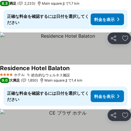
8.3
満足
2,233
Main squareまで1.7 km
正確な料金を確認するには日付を選択してく
料金を表示
ださい
シェア
お
Residence Hotel Balaton
ホテル
総合的なウェルネス施設
4 ホテルのランク
9.0
大満足
1,850
Main squareまで1.4 km
正確な料金を確認するには日付を選択してく
料金を表示
ださい
シェア
お