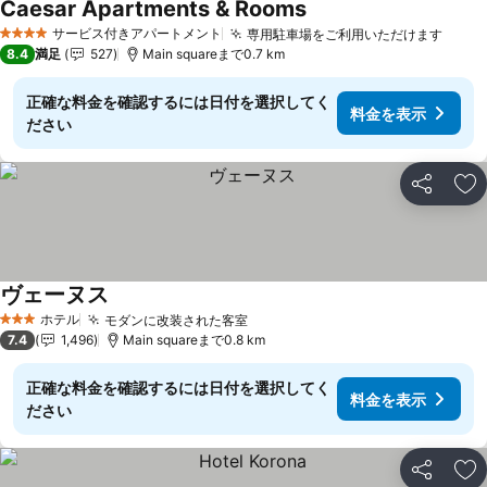
Caesar Apartments & Rooms
サービス付きアパートメント
専用駐車場をご利用いただけます
4 ホテルのランク
8.4
満足
527
Main squareまで0.7 km
正確な料金を確認するには日付を選択してく
料金を表示
ださい
シェア
お
ヴェーヌス
ホテル
モダンに改装された客室
3 ホテルのランク
7.4
1,496
Main squareまで0.8 km
正確な料金を確認するには日付を選択してく
料金を表示
ださい
シェア
お