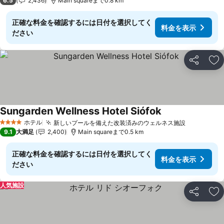
6.5
2,436
Main squareまで0.8 km
正確な料金を確認するには日付を選択してく
料金を表示
ださい
シェア
お
Sungarden Wellness Hotel Siófok
ホテル
新しいプールを備えた改装済みのウェルネス施設
4 ホテルのランク
9.1
大満足
2,400
Main squareまで0.5 km
正確な料金を確認するには日付を選択してく
料金を表示
ださい
人気施設
シェア
お