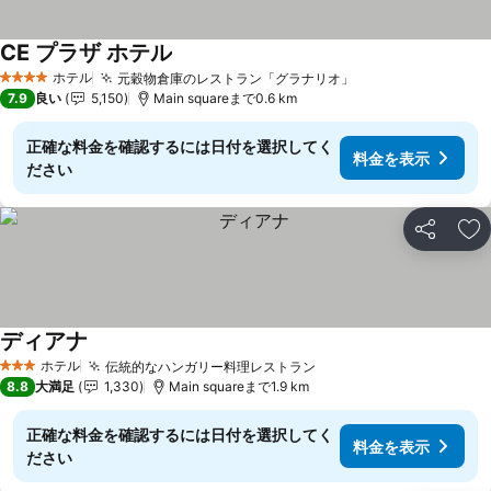
CE プラザ ホテル
ホテル
元穀物倉庫のレストラン「グラナリオ」
4 ホテルのランク
7.9
良い
5,150
Main squareまで0.6 km
正確な料金を確認するには日付を選択してく
料金を表示
ださい
シェア
お
ディアナ
ホテル
伝統的なハンガリー料理レストラン
3 ホテルのランク
8.8
大満足
1,330
Main squareまで1.9 km
正確な料金を確認するには日付を選択してく
料金を表示
ださい