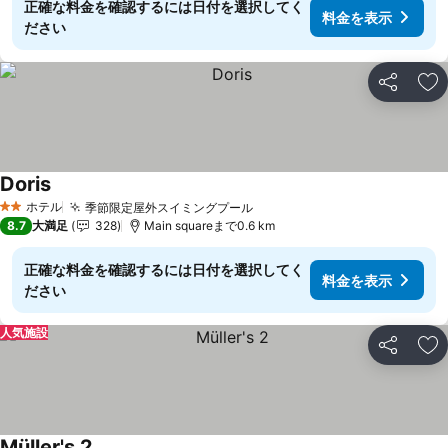
正確な料金を確認するには日付を選択してく
料金を表示
ださい
シェア
お
Doris
ホテル
季節限定屋外スイミングプール
2 ホテルのランク
8.7
大満足
328
Main squareまで0.6 km
正確な料金を確認するには日付を選択してく
料金を表示
ださい
人気施設
シェア
お
Müller's 2