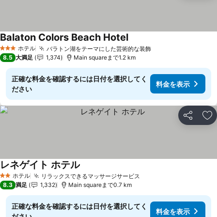
Balaton Colors Beach Hotel
ホテル
バラトン湖をテーマにした芸術的な装飾
3 ホテルのランク
8.5
大満足
1,374
Main squareまで1.2 km
正確な料金を確認するには日付を選択してく
料金を表示
ださい
シェア
お
レネゲイト ホテル
ホテル
リラックスできるマッサージサービス
2 ホテルのランク
8.3
満足
1,332
Main squareまで0.7 km
正確な料金を確認するには日付を選択してく
料金を表示
ださい