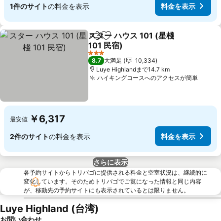
1件のサイト
の料金を表示
料金を表示
スター ハウス 101 (星棧
シェア
お気に入りに追加
101 民宿)
料金を表示
3 ホテルのランク
8.7
大満足
10,334
Luye Highlandまで14.7 km
ハイキングコースへのアクセスが簡単
料金
￥6,317
最安値
2件のサイト
の料金を表示
料金を表示
さらに表示
各予約サイトからトリバゴに提供される料金と空室状況は、継続的に
変化しています。そのためトリバゴでご覧になった情報と同じ内容
が、移動先の予約サイトにも表示されているとは限りません。
Luye Highland (台湾)
お問い合わせ