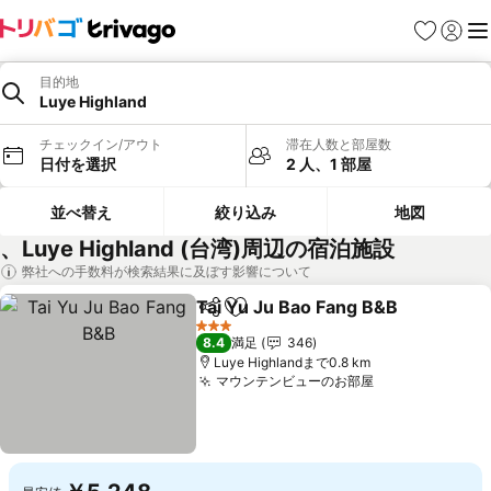
お気に入り
ログイ
メ
目的地
Luye Highland
チェックイン/アウト
滞在人数と部屋数
日付を選択
2 人、1 部屋
並べ替え
絞り込み
地図
、Luye Highland (台湾)周辺の宿泊施設
弊社への手数料が検索結果に及ぼす影響について
Tai Yu Ju Bao Fang B&B
シェア
お気に入りに追加
料
3 ホテルのランク
8.4
満足
346
Luye Highlandまで0.8 km
マウンテンビューのお部屋
料金を表示