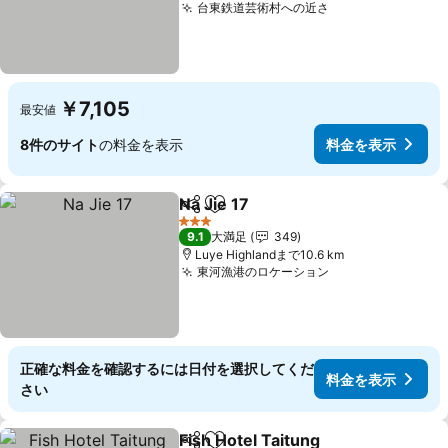
台東鉄道芸術村への近さ
料金を表示
￥7,105
最安値
8件のサイト
の料金を表示
料金を表示
Na Jie 17
シェア
お気に入りに追加
料金を表示
3 ホテルのランク
9.1
大満足
349
Luye Highlandまで10.6 km
東河漁港のロケーション
料金を表示
正確な料金を確認するには日付を選択してくだ
料金を表示
さい
Fish Hotel Taitung