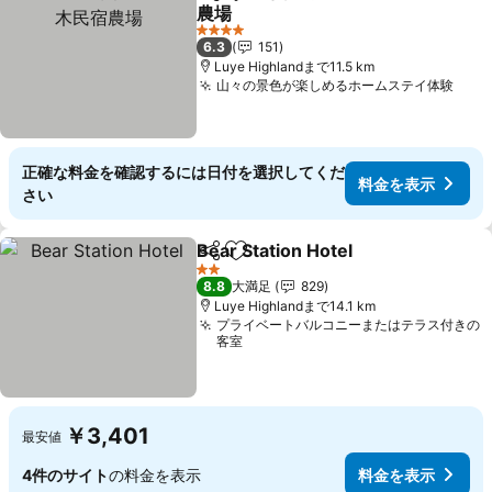
シェア
お気に入りに追加
農場
料金を表示
4 ホテルのランク
6.3
151
Luye Highlandまで11.5 km
山々の景色が楽しめるホームステイ体験
料金
正確な料金を確認するには日付を選択してくだ
料金を表示
さい
Bear Station Hotel
シェア
お気に入りに追加
料金を
2 ホテルのランク
8.8
大満足
829
Luye Highlandまで14.1 km
プライベートバルコニーまたはテラス付きの
客室
￥3,401
最安値
4件のサイト
の料金を表示
料金を表示