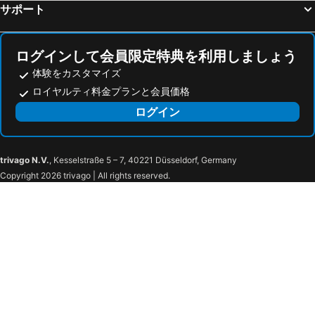
サポート
Taichung Industrial Park
National Sun Yat-sen University
台東民宿 關山桃花心木民宿農場
Full Mountain Sea Villa
National Museum of Taiwan History
Penghu Airport
レイルウェイトラベラー B&B (鐵道旅人民宿)
Genuinn
Zhiben Hot Spring
E-Da World
Happy Heart B&B
Fun Trip - Little Castle & Oscar B&B
ログインして会員限定特典を利用しましょう
Kaohsiung Martial Art Stadium
Kaohsiung Love River
体験をカスタマイズ
Fashion Player
Taiping 528
ロイヤルティ料金プランと会員価格
Kaohsiung Shinkuchan
Kaohsiung Guanghua Night Market
Youyisu-youshangdelinshikezhan
Shiangshiang Forest Hotel
ログイン
Hualien Farglory Ocean Park
Taitung Seashore Park
Tiin Tinn
Makapahay Creative
Kaohsiung Pulao Hot Spring
Baolai Hot Spring
Luye Highland
Taitung Xiaoyeliu
trivago N.V.
, Kesselstraße 5 – 7, 40221 Düsseldorf, Germany
Taitung Airport
Taitung Sanxiantai
Copyright 2026 trivago | All rights reserved.
Kaohsiung Laonong River
Maolin National Scenic Area
Tainan Meiling Scenic Area
Zengwen Reservoir
Kaohsiung Fo-Guan-Shan Buddha Memorial Center
Hualien East Rift Valley
Tainan TsouMaLai Farm
Kaohsiung EDA World
Kaohsiung I-Shou University
Kaohsiung Qijin Oceanview Bike Path
Kaohsiung Medical University
Yilan Emsrald Peak Lake