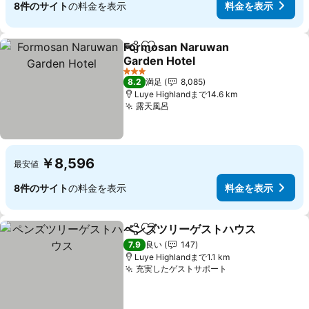
8件のサイト
の料金を表示
料金を表示
Formosan Naruwan
シェア
お気に入りに追加
Garden Hotel
料金を表示
3 ホテルのランク
8.2
満足
8,085
Luye Highlandまで14.6 km
露天風呂
料金を表示
￥8,596
最安値
8件のサイト
の料金を表示
料金を表示
ペンズツリーゲストハウス
シェア
お気に入りに追加
7.9
良い
147
Luye Highlandまで1.1 km
充実したゲストサポート
料金を表示