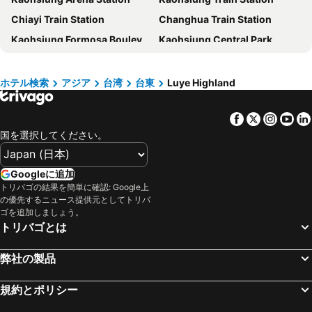
Kaishen Starlight Hotel
Traveller Inn Tiehua Cultural and Creative Hotel II
Chiayi Train Station
Changhua Train Station
ナルワン イン (娜路彎會館)
フォルモサ ナルワン ギャラクシー ホテル台東 (娜路彎銀河酒店)
Kaohsiung Formosa Boulevard Station
Kaohsiung Central Park
Seeing Inn
Uni Hotel
台南空港
Taichung International Airport
Yoai Mountain Roam Hotel
Hotel de Trianon
Kaohsiung Zuoying High Speed Rail Station
Taichung High Speed Railway Station
Apple Hotel
Angel Pension
ホテル検索
アジア
台湾
台東
Luye Highland
Alishan National Scenic Area
Kaohsiung Liouhe Night Market
ザ ガヤ ホテル
Yes Hotel
Facebook
Twitter
Insta
Yo
Kaohsiung 85 Sky Tower
85 Sky Tower
Home Rest Hotel
Yama Sweet Potato Garden
国を選択してください。
Fengyuan
Yong Kang Station
Hoya Resort Hotel Taitung
台東 Z ホテル (台東中華典藏商旅)
Kenting National Park
Tainan Golden Coast
The Suites Taitung
Luminous Hot Spring Resort & SPA
Googleに追加
Tainan High Speed Rail Station
Ruifeng Night Market
Tai Yu Ju Bao Fang B&B
ホテル ド トリアノン (翠安儂風旅)
トリバゴの結果を簡単に確認: Google上
の優先するニュース提供元としてトリバ
Bao'an Station
緑島空港
Utopia Hostel
Holiday Commerce
ゴを追加しましょう。
Taitung Train Station
Sun Moon Lake
Jinhue Hotel
ラブ & ピース B&B
トリバゴとは
Guguan Hot Spring Park
Taichung Fengjia Night Market
A lot of music and Breakfast
Mille Rich Hotel
弊社の製品
Kaohsiung Dream Mall
Tainan Flowers Night Market
台東 スプリング B&B (台東沐泉民宿)
ソフト トラベル ホステル (輕旅小站)
蘭嶼空港
Chiayi High Speed Rail Station
Fuga Hotel
童畫民宿ㄧ寵物收費無電梯
規約とポリシー
Hualien Airport
Hualien Taroko National Park
Lehuo Shoudo Moli Homestay
松柏文旅Cypress Inn