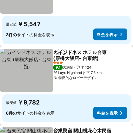
￥5,547
最安値
3件のサイト
の料金を表示
料金を表示
カインドネス ホテル台東
シェア
お気に入りに追加
(康橋大飯店- 台東館)
料金を表示
3 ホテルのランク
9.1
大満足
11,124
Luye Highlandまで17.5 km
特徴的なロビーデザイン
料金を表示
￥9,782
最安値
8件のサイト
の料金を表示
料金を表示
台東民宿 關山桃花心木民宿