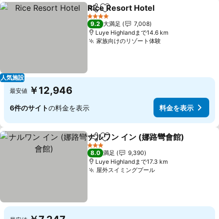
Rice Resort Hotel
シェア
お気に入りに追加
料金を表
4 ホテルのランク
9.2
大満足
7,008
Luye Highlandまで14.6 km
家族向けのリゾート体験
料金を表示
人気施設
￥12,946
最安値
6件のサイト
の料金を表示
料金を表示
ナルワン イン (娜路彎會館)
シェア
お気に入りに追加
3 ホテルのランク
8.0
満足
9,390
Luye Highlandまで17.3 km
屋外スイミングプール
料金を表示