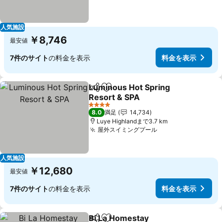
人気施設
￥8,746
最安値
7件のサイト
の料金を表示
料金を表示
Luminous Hot Spring
シェア
お気に入りに追加
Resort & SPA
料金を表示
4 ホテルのランク
8.0
満足
14,734
Luye Highlandまで3.7 km
屋外スイミングプール
料金を表示
人気施設
￥12,680
最安値
7件のサイト
の料金を表示
料金を表示
Bi La Homestay