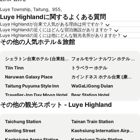
Luye Township, Taitung
,
955
,
Luye Highlandに関するよくある質問
Luye Highlandが台東で人気がある理由は何ですか？
Luye Highlandの近くにはどんな宿泊施設がありますか？
Luye Highlandの近くには他にどんな観光名所がありますか？
その他の人気ホテル＆旅館
シェラトン台東ホテル (台東桂田喜來登酒店)
フォルモサン ナルワン ホテル & リゾート 台東 (娜路彎大酒店台東)
Tiin Tinn
トラベラー ホテル
Naruwan Galaxy Place
カインドネス ホテル台東 (康橋大飯店- 台東館)
Taitung Puyuma Style Inn
WaGaLiGong Dulan
Traveller-Inn Day Moon Hotel
Bear Station Hotel
その他の観光スポット - Luye Highland
Hotel Cham Cham Taitung Caesar Park Hotels & Resort
Formosan Naruwan Garden Hotel
イン バイ ザ ビレッジ (台東南豐鐵花棧)
Kaishen Sinsu Hotel
Taichung Station
Tainan Train Station
Fish Hotel Taitung
Taitung Rich Hotel
Kenting Street
Kaohsiung Internation Airport
Kaishen Hotel
カイ シェン スターライト ホテル (凱旋星光酒店)
Kaohsiung Arena Station
Kaohsiung Train Station