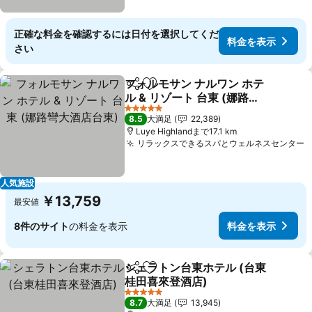
正確な料金を確認するには日付を選択してくだ
料金を表示
さい
フォルモサン ナルワン ホテ
シェア
お気に入りに追加
ル & リゾート 台東 (娜路彎
大酒店台東)
料金を表示
5 ホテルのランク
8.5
大満足
22,389
Luye Highlandまで17.1 km
リラックスできるスパとウェルネスセンター
人気施設
￥13,759
最安値
8件のサイト
の料金を表示
料金を表示
シェラトン台東ホテル (台東
シェア
お気に入りに追加
桂田喜來登酒店)
料金を表示
5 ホテルのランク
8.7
大満足
13,945