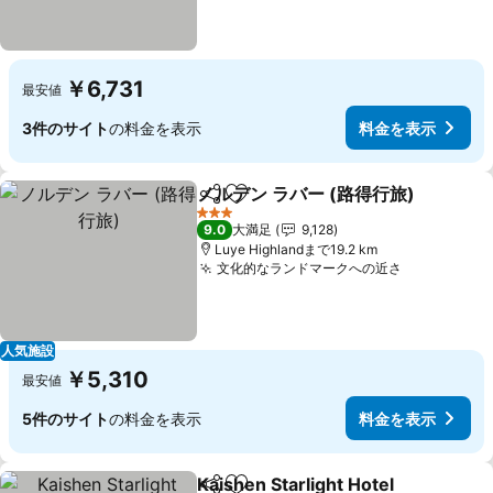
￥6,731
最安値
3件のサイト
の料金を表示
料金を表示
ノルデン ラバー (路得行旅)
シェア
お気に入りに追加
3 ホテルのランク
9.0
大満足
9,128
Luye Highlandまで19.2 km
文化的なランドマークへの近さ
料金を表示
人気施設
￥5,310
最安値
5件のサイト
の料金を表示
料金を表示
Kaishen Starlight Hotel