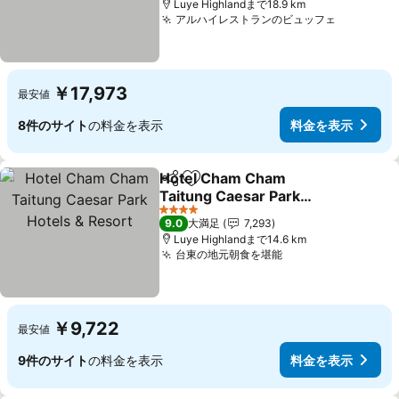
Luye Highlandまで18.9 km
アルハイレストランのビュッフェ
料金を表
￥17,973
最安値
8件のサイト
の料金を表示
料金を表示
Hotel Cham Cham
シェア
お気に入りに追加
Taitung Caesar Park
Hotels & Resort
料金を表示
4 ホテルのランク
9.0
大満足
7,293
Luye Highlandまで14.6 km
台東の地元朝食を堪能
料金を表示
￥9,722
最安値
9件のサイト
の料金を表示
料金を表示