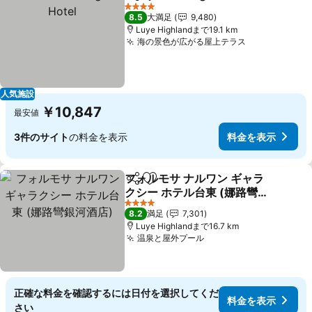
シェア
お気に入りに追加
料
4 ホテルのランク
8.5
大満足
9,480
Luye Highlandまで19.1 km
海の景色が広がる屋上テラス
料金を表示
人気施設
￥10,847
最安値
3件のサイト
の料金を表示
料金を表示
フォルモサ ナルワン ギャラ
シェア
お気に入りに追加
クシー ホテル台東 (娜路彎
銀河酒店)
料金を表示
4 ホテルのランク
8.2
満足
7,301
Luye Highlandまで16.7 km
温泉と屋外プール
料金を表示
正確な料金を確認するには日付を選択してくだ
料金を表示
さい