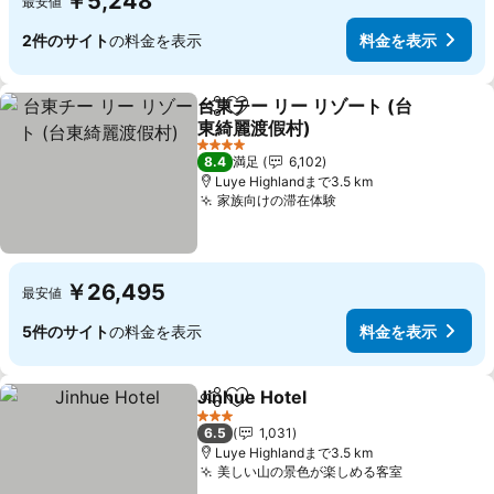
￥5,248
最安値
2件のサイト
の料金を表示
料金を表示
台東チー リー リゾート (台
シェア
お気に入りに追加
東綺麗渡假村)
料金を表示
4 ホテルのランク
8.4
満足
6,102
Luye Highlandまで3.5 km
家族向けの滞在体験
料金を表示
￥26,495
最安値
5件のサイト
の料金を表示
料金を表示
Jinhue Hotel
シェア
お気に入りに追加
料金を表示
3 ホテルのランク
6.5
1,031
Luye Highlandまで3.5 km
美しい山の景色が楽しめる客室
料金を表示