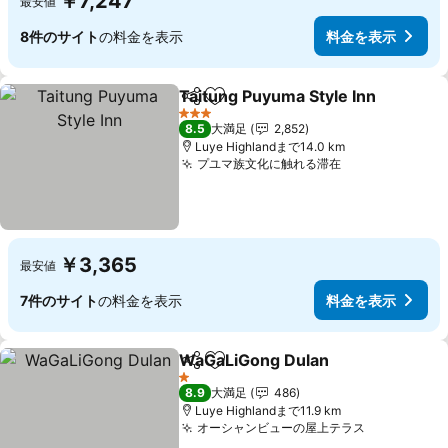
￥7,247
最安値
8件のサイト
の料金を表示
料金を表示
Taitung Puyuma Style Inn
シェア
お気に入りに追加
3 ホテルのランク
8.5
大満足
2,852
Luye Highlandまで14.0 km
プユマ族文化に触れる滞在
料金を表示
￥3,365
最安値
7件のサイト
の料金を表示
料金を表示
WaGaLiGong Dulan
シェア
お気に入りに追加
料金を
1 ホテルのランク
8.9
大満足
486
Luye Highlandまで11.9 km
オーシャンビューの屋上テラス
料金を表示