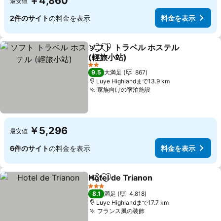
￥4,860
最安値
2件のサイト
の料金を表示
料金を表示
ソフト トラベル ホステル
シェア
お気に入りに追加
(輕旅小站)
料金を表示
2 ホテルのランク
9.5
大満足
867
Luye Highlandまで13.9 km
家族向けの宿泊施設
料金を表示
￥5,296
最安値
6件のサイト
の料金を表示
料金を表示
Hotel de Trianon
シェア
お気に入りに追加
料金を表
3 ホテルのランク
8.1
満足
4,818
Luye Highlandまで17.7 km
フランス風の装飾
料金を表示