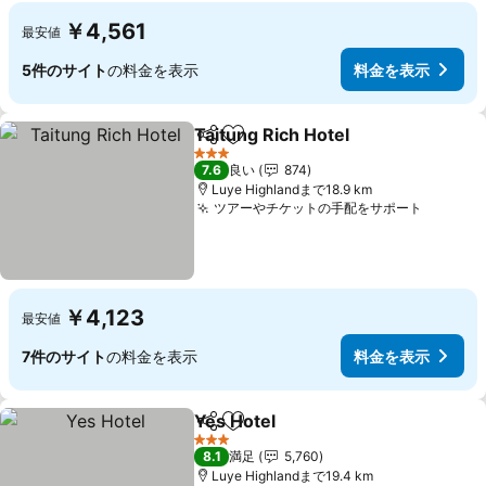
￥4,561
最安値
5件のサイト
の料金を表示
料金を表示
Taitung Rich Hotel
シェア
お気に入りに追加
料金を
3 ホテルのランク
7.6
良い
874
Luye Highlandまで18.9 km
ツアーやチケットの手配をサポート
料金を
￥4,123
最安値
7件のサイト
の料金を表示
料金を表示
Yes Hotel
シェア
お気に入りに追加
料金を表示
3 ホテルのランク
8.1
満足
5,760
Luye Highlandまで19.4 km