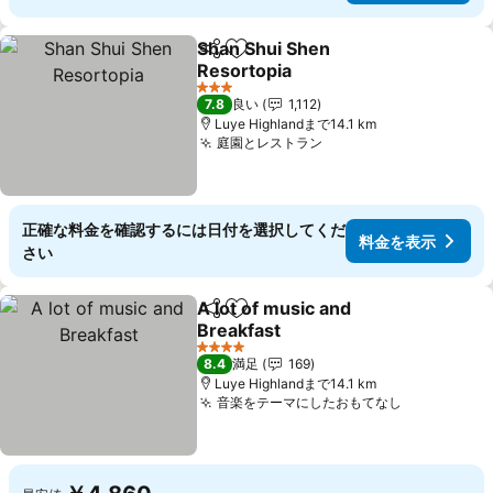
Shan Shui Shen
シェア
お気に入りに追加
Resortopia
料金を表示
3 ホテルのランク
7.8
良い
1,112
Luye Highlandまで14.1 km
庭園とレストラン
料金を表示
正確な料金を確認するには日付を選択してくだ
料金を表示
さい
A lot of music and
シェア
お気に入りに追加
Breakfast
料金を表示
4 ホテルのランク
8.4
満足
169
Luye Highlandまで14.1 km
音楽をテーマにしたおもてなし
料金を表示