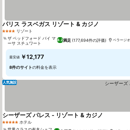
パリス ラスベガス リゾート & カジノ
リゾート
4 ホテルのランク
ザ ベッドフォード バイ マ
満足
(177,694件の評価)
8.2
ベラージオの
ーサ スチュワート
￥12,177
最安値
8件のサイト
の料金を表示
人気施設
シーザーズ パレス - リゾート & カジノ
ホテル
5 ホテルのランク
世界クラスの有名シェフ