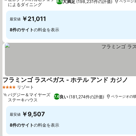
大満足
(198,231件の評価)
8.5
ベラージオ
によるダイニング
￥21,011
最安値
8件のサイト
の料金を表示
フラミンゴ ラスベガス - ホテル アンド カジノ
リゾート
4 ホテルのランク
バグジー＆マイヤーズ
良い
(181,274件の評価)
7.6
ベラージオの噴水
ステーキハウス
￥9,507
最安値
8件のサイト
の料金を表示