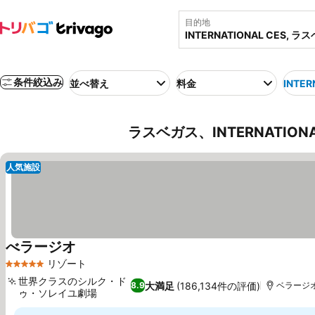
目的地
条件絞込み
並べ替え
料金
INTER
ラスベガス、INTERNATION
人気施設
べラージオ
リゾート
5 ホテルのランク
世界クラスのシルク・ド
大満足
(186,134件の評価)
8.9
ベラージオ
ゥ・ソレイユ劇場