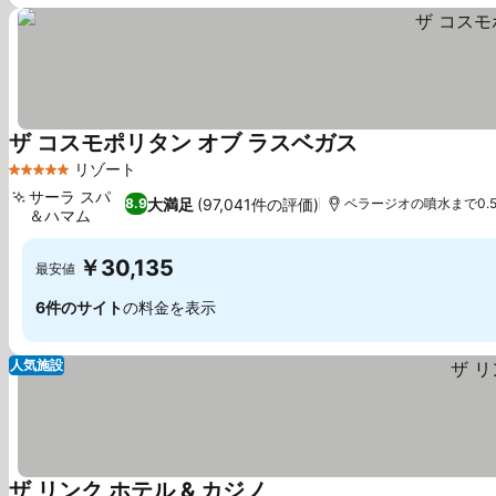
ザ コスモポリタン オブ ラスベガス
リゾート
5 ホテルのランク
サーラ スパ
大満足
(97,041件の評価)
8.9
ベラージオの噴水まで0.5
＆ハマム
￥30,135
最安値
6件のサイト
の料金を表示
人気施設
ザ リンク ホテル & カジノ