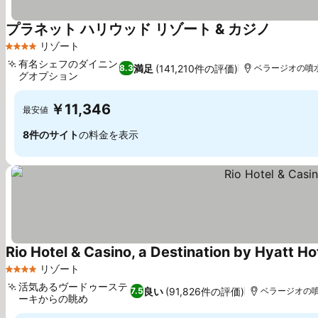
プラネット ハリウッド リゾート & カジノ
リゾート
4 ホテルのランク
有名シェフのダイニン
満足
(141,210件の評価)
8.3
ベラージオの噴水ま
グオプション
￥11,346
最安値
8件のサイト
の料金を表示
Rio Hotel & Casino, a Destination by Hyatt Ho
リゾート
4 ホテルのランク
活気あるヴードゥーステ
良い
(91,826件の評価)
7.5
ベラージオの噴水
ーキからの眺め