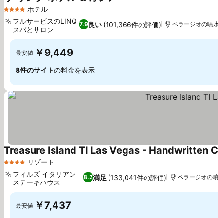
ホテル
4 ホテルのランク
フルサービスのLINQ
良い
(101,366件の評価)
7.9
ベラージオの噴水ま
スパとサロン
￥9,449
最安値
8件のサイト
の料金を表示
Treasure Island TI Las Vegas - Handwritten C
リゾート
4 ホテルのランク
フィルズ イタリアン
満足
(133,041件の評価)
8.2
ベラージオの噴水
ステーキハウス
￥7,437
最安値