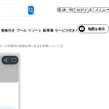
JA · ￥
メニュー
ログイン
地図を表示
朝食付き
プール
リゾート
駐車場
サービス付きアパートメント
エア
社への手数料が検索結果に及ぼす影響について
お気に入りに追加
シェア