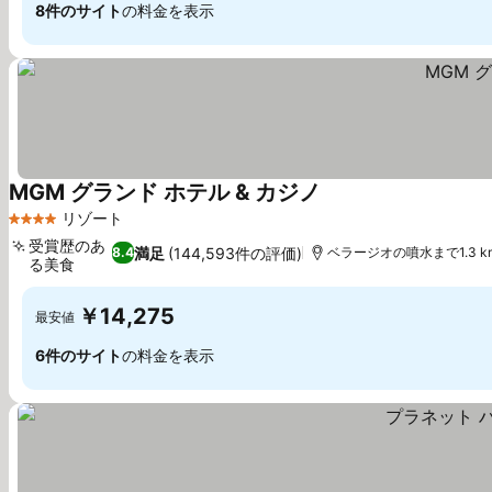
8件のサイト
の料金を表示
MGM グランド ホテル & カジノ
リゾート
4 ホテルのランク
受賞歴のあ
満足
(144,593件の評価)
8.4
ベラージオの噴水まで1.3 k
る美食
￥14,275
最安値
6件のサイト
の料金を表示