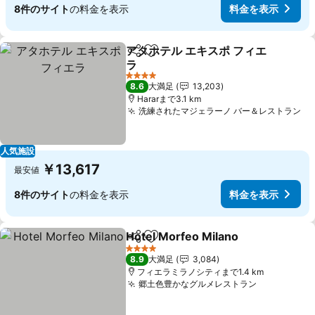
8件のサイト
の料金を表示
料金を表示
アタホテル エキスポ フィエ
シェア
お気に入りに追加
ラ
4 ホテルのランク
8.6
大満足
13,203
Hararまで3.1 km
洗練されたマジェラーノ バー＆レストラン
人気施設
￥13,617
最安値
8件のサイト
の料金を表示
料金を表示
Hotel Morfeo Milano
シェア
お気に入りに追加
4 ホテルのランク
8.9
大満足
3,084
フィエラミラノシティまで1.4 km
郷土色豊かなグルメレストラン