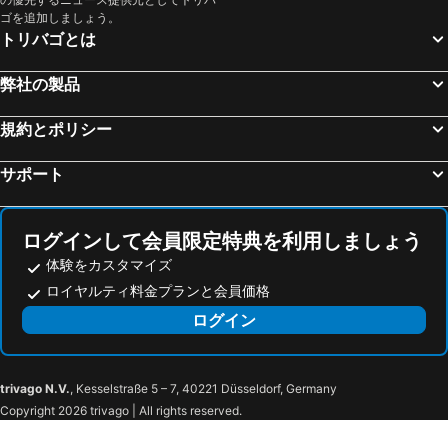
コモ湖
Bergamo Città Alta
Hotel Rio
Windsor Hotel Milano
ゴを追加しましょう。
トリバゴとは
Duomo Metro Station
San Babila
ルーム メイト ジュリア
ホテル デリ アルチンボルディ
Piazza della Vittoria
St Moritzersee
ホテル ラファエロ
Hotel Eva
弊社の製品
カペル橋
フィエラミラノシティ
ウナ ホテル クザー二
ウナ ホテル センチュリー
Breuil-Cervinia
Porta Venezia
規約とポリシー
ホテル XXII マルゾー
aparto Milan Ripamonti
オーリオ・アル・セーリオ空港
旧市街
B&B ホテル ミラノ サン シーロ
Sheraton Milan San Siro
サポート
Caiazzo Metro Station
Mediolanum Forum
ホテル サン シロ フィエラ
Pop Luxury Experience
Wengen Bahnhof
Lotto - Fieramilanocity Metro Station
Hotel Oro Blu
ホテル リド
ログインして会員限定特典を利用しましょう
サンタ・マリア・デッレ・グラツィエ教会
Museo del Duomo di Milano
Mokinba Hotels Montebianco
Meliá Milano
体験をカスタマイズ
Stazione Milano Lambrate
Hauptbahnhof Luzern
ル クェルチ
ホテル ボノーラ
ロイヤルティ料金プランと会員価格
Sils Maria
Central Station
Hotel Mirage Sure Hotel Collection by Best Western
ベストウェスタン ホテル アストリア
ログイン
Veronafiere
Montreux Jazz Festival
ベルシット
Hotel Accursio
Harar
San Siro Stadio Metro Station
ホテル アメンドーラ フィエーラ
DoubleTree by Hilton Milan
Stadio Giuseppe Meazza
サン シーロ
B&B HOTEL Milano Portello
B&B Hotel Milano Portello
trivago N.V.
, Kesselstraße 5 – 7, 40221 Düsseldorf, Germany
Copyright 2026 trivago | All rights reserved.
Lampugnano Metro Station
Quarto Cagnino
Hotel Emmy
B&B HOTEL Milano Sesto Marelli
San Siro Ippodromo Metro Station
Uruguay Metro Station
Aethos Milan
スターホテル リッツ