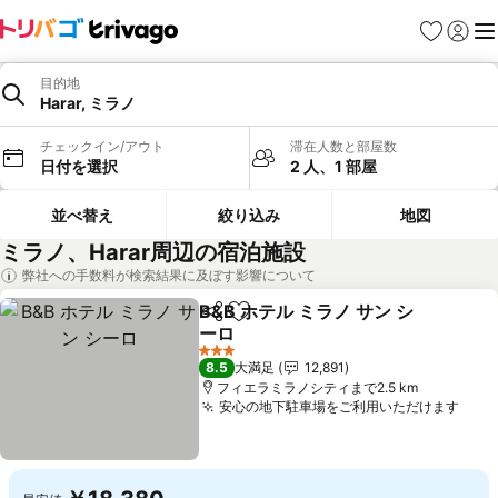
お気に入り
ログイ
メ
目的地
Harar, ミラノ
チェックイン/アウト
滞在人数と部屋数
日付を選択
2 人、1 部屋
並べ替え
絞り込み
地図
ミラノ、Harar周辺の宿泊施設
弊社への手数料が検索結果に及ぼす影響について
B&B ホテル ミラノ サン シ
シェア
お気に入りに追加
ーロ
3 ホテルのランク
8.5
大満足
12,891
フィエラミラノシティまで2.5 km
安心の地下駐車場をご利用いただけます