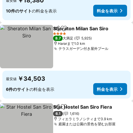
￥18,380
最安値
10件のサイト
の料金を表示
料金を表示
Sheraton Milan San Siro
シェア
お気に入りに追加
4 ホテルのランク
8.7
大満足
5,925
Hararまで1.0 km
テラスガーデン付き屋外プール
￥34,503
最安値
6件のサイト
の料金を表示
料金を表示
Star Hostel San Siro Fiera
シェア
お気に入りに追加
6.1
1,616
フィエラミラノシティまで3.9 km
庭園または公園の景色を望むお部屋