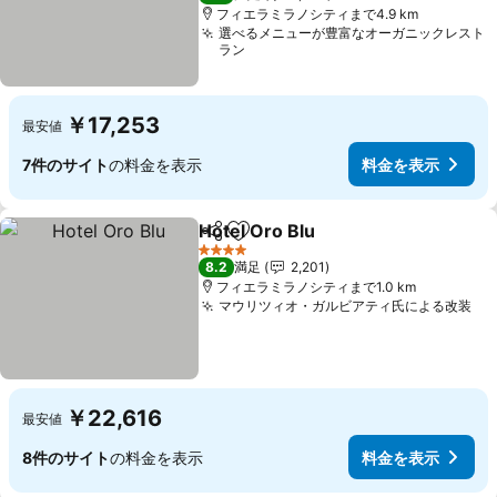
フィエラミラノシティまで4.9 km
選べるメニューが豊富なオーガニックレスト
ラン
￥17,253
最安値
7件のサイト
の料金を表示
料金を表示
Hotel Oro Blu
シェア
お気に入りに追加
4 ホテルのランク
8.2
満足
2,201
フィエラミラノシティまで1.0 km
マウリツィオ・ガルビアティ氏による改装
￥22,616
最安値
8件のサイト
の料金を表示
料金を表示