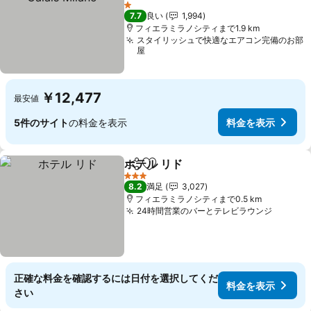
1 ホテルのランク
7.7
良い
1,994
フィエラミラノシティまで1.9 km
スタイリッシュで快適なエアコン完備のお部
屋
￥12,477
最安値
5件のサイト
の料金を表示
料金を表示
ホテル リド
シェア
お気に入りに追加
3 ホテルのランク
8.2
満足
3,027
フィエラミラノシティまで0.5 km
24時間営業のバーとテレビラウンジ
正確な料金を確認するには日付を選択してくだ
料金を表示
さい