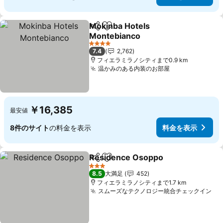
Mokinba Hotels
シェア
お気に入りに追加
Montebianco
4 ホテルのランク
7.4
2,762
フィエラミラノシティまで0.9 km
温かみのある内装のお部屋
￥16,385
最安値
8件のサイト
の料金を表示
料金を表示
Residence Osoppo
シェア
お気に入りに追加
3 ホテルのランク
8.5
大満足
452
フィエラミラノシティまで1.7 km
スムーズなテクノロジー統合チェックイン