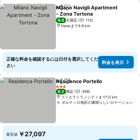
Milano Navigli Apartment
シェア
お気に入りに追加
- Zona Tortona
9.0
大満足
115
Hararまで4.8 km
正確な料金を確認するには日付を選択してくだ
料金を表示
さい
Residence Portello
シェア
お気に入りに追加
3 ホテルのランク
8.2
満足
468
フィエラミラノシティまで1.0 km
ポルテッロ地区の素晴らしいロケーション
￥27,097
最安値