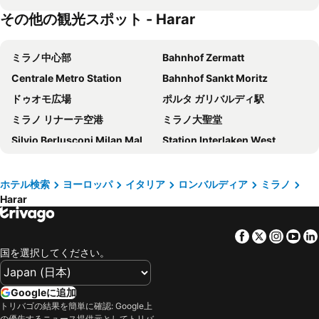
その他の観光スポット - Harar
Hotel Metropoli
ibis Milano Centro
イデア ホテル ミラノ サン シーロ
Glam Milano
ミラノ中心部
Bahnhof Zermatt
スターホテルズ E.c.ho.
B&B HOTEL Milano Ornato
Centrale Metro Station
Bahnhof Sankt Moritz
Joy 124 Hotel Milano
Hd8 Hotel Milano
ドゥオモ広場
ポルタ ガリバルディ駅
NYX Milan
Brunelleschi Hotel
ミラノ リナーテ空港
ミラノ大聖堂
43 Station Hotel
Just Hotel Milano
Silvio Berlusconi Milan Malpensa Airport
Station Interlaken West
ホテル ベルニーナ
Holiday Inn Milan - Garibaldi Station by IHG
Cadorna – Triennale Metro Station
Station Interlaken East
IH Hotels Milano Centrale
ホテル メディオラヌム
Milano Certosa
Zermatt Marathon
J24 Hotel Milano
ホテル ザ ベスト
ホテル検索
ヨーロッパ
イタリア
ロンバルディア
ミラノ
Harar
Verbier Festival
Brera
ベスト ウェスタン ホテル マディソン
ホテル チェントラーレ
Stazione di Bergamo
Verona Porta Nuova
Hilton Milan
Albergo Corvetto Corso Lodi
Facebook
Twitter
Insta
Yo
La Spezia Central Station
アレーナ・ディ・ヴェローナ
Hotel Stradivari
iH ホテルズ ミラノ ジョイア
国を選択してください。
Centro Direzionale di Milano
ジェノヴァ＝セストリ空港
アルマーニ ホテル ミラノ
eco Hotel Milano & BioRiso Restaurant
ルツェルン湖
Luzerner Rathaus
Doria Grand Hotel
Hotel Montecarlo
Googleに追加
Genova in Tour
Interlaken Classics
トリバゴの結果を簡単に確認: Google上
Hotel Galileo
Palazzo Loreto Hotel Milano
の優先するニュース提供元としてトリバ