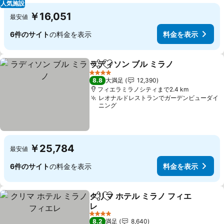
人気施設
￥16,051
最安値
6件のサイト
の料金を表示
料金を表示
ラディソン ブル ミラノ
シェア
お気に入りに追加
4 ホテルのランク
8.8
大満足
12,390
フィエラミラノシティまで2.4 km
レオナルドレストランでガーデンビューダイ
ニング
￥25,784
最安値
6件のサイト
の料金を表示
料金を表示
クリマ ホテル ミラノ フィエ
シェア
お気に入りに追加
レ
4 ホテルのランク
8.2
満足
8,640