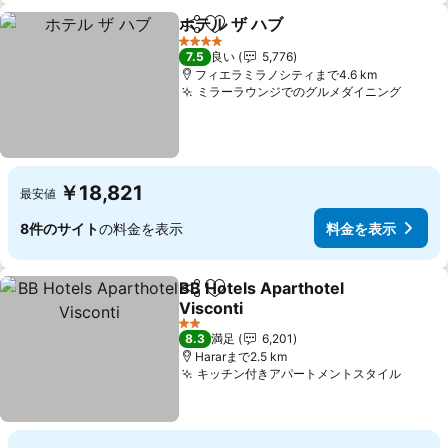
ホテル ザ ハブ
シェア
お気に入りに追加
4 ホテルのランク
7.5
良い
5,776
フィエラミラノシティまで4.6 km
ミラーラウンジでのグルメダイニング
￥18,821
最安値
8件のサイト
の料金を表示
料金を表示
BB Hotels Aparthotel
シェア
お気に入りに追加
Visconti
2 ホテルのランク
8.3
満足
6,201
Hararまで2.5 km
キッチン付きアパートメントスタイル