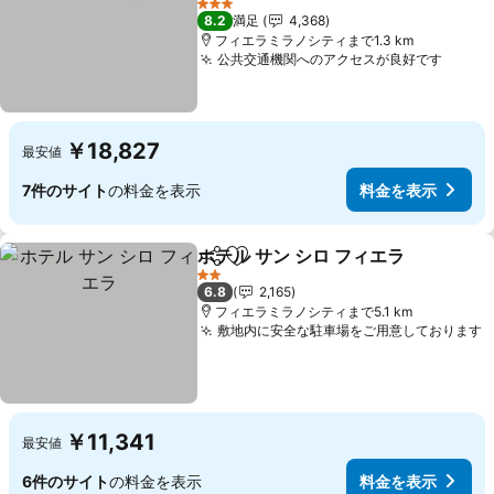
3 ホテルのランク
8.2
満足
4,368
フィエラミラノシティまで1.3 km
公共交通機関へのアクセスが良好です
￥18,827
最安値
7件のサイト
の料金を表示
料金を表示
ホテル サン シロ フィエラ
シェア
お気に入りに追加
2 ホテルのランク
6.8
2,165
フィエラミラノシティまで5.1 km
敷地内に安全な駐車場をご用意しております
￥11,341
最安値
6件のサイト
の料金を表示
料金を表示