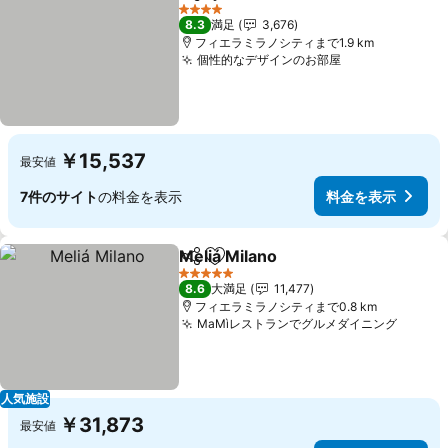
シェア
お気に入りに追加
4 ホテルのランク
8.3
満足
3,676
フィエラミラノシティまで1.9 km
個性的なデザインのお部屋
￥15,537
最安値
7件のサイト
の料金を表示
料金を表示
Meliá Milano
シェア
お気に入りに追加
5 ホテルのランク
8.6
大満足
11,477
フィエラミラノシティまで0.8 km
MaMìレストランでグルメダイニング
人気施設
￥31,873
最安値