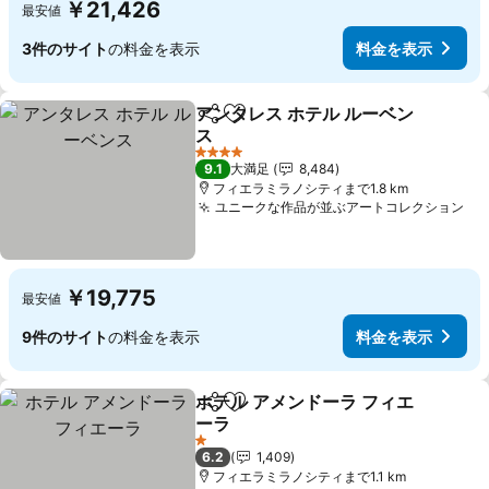
￥21,426
最安値
3件のサイト
の料金を表示
料金を表示
アンタレス ホテル ルーベン
シェア
お気に入りに追加
ス
4 ホテルのランク
9.1
大満足
8,484
フィエラミラノシティまで1.8 km
ユニークな作品が並ぶアートコレクション
￥19,775
最安値
9件のサイト
の料金を表示
料金を表示
ホテル アメンドーラ フィエ
シェア
お気に入りに追加
ーラ
1 ホテルのランク
6.2
1,409
フィエラミラノシティまで1.1 km