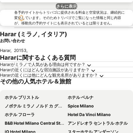
さらに表示
各予約サイトからトリバゴに提供される料金と空室状況は、継続的に
変化しています。そのためトリバゴでご覧になった情報と同じ内容
が、移動先の予約サイトにも表示されているとは限りません。
Harar (ミラノ, イタリア)
お問い合わせ
Harar
,
20153
,
Hararに関するよくある質問
Hararがミラノで人気がある理由は何ですか？
Hararの近くにはどんな宿泊施設がありますか？
Hararの近くには他にどんな観光名所がありますか？
その他の人気ホテル＆旅館
ホテル ブリストル
ホテル ベルナ
ノボテル ミラノ ノルド カ グランダ
Spice Milano
ホテル フローラ
Hotel Da Vinci Milano
B&B Hotel Milano Central Station
アンドレオラ セントラル ホテル
iQ Hotel Milano
スターホテル アンダーソン