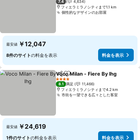
7.4
4,634
フィエラミラノシティまで1.1 km
個性的なデザインのお部屋
￥12,047
最安値
8件のサイト
の料金を表示
料金を表示
Voco Milan - Fiere By Ihg
シェア
お気に入りに追加
4 ホテルのランク
8.1
満足
11,466
フィエラミラノシティまで4.2 km
市街を一望できる広々とした客室
￥24,619
最安値
1件のサイト
の料金を表示
料金を表示