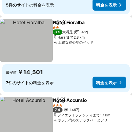
5件のサイト
の料金を表示
料金を表示
Hotel Fioralba
シェア
お気に入りに追加
2 ホテルのランク
8.5
大満足
972
Hararまで2.8 km
上質な寝心地のベッド
￥14,501
最安値
7件のサイト
の料金を表示
料金を表示
Hotel Accursio
シェア
お気に入りに追加
3 ホテルのランク
7.4
1,497
フィエラミラノシティまで1.7 km
ホテル内のスナックバーとデリ