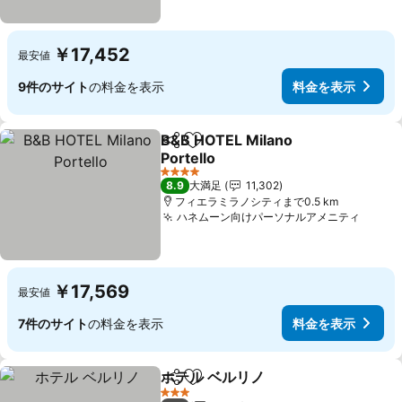
￥17,452
最安値
9件のサイト
の料金を表示
料金を表示
B&B HOTEL Milano
シェア
お気に入りに追加
Portello
4 ホテルのランク
8.9
大満足
11,302
フィエラミラノシティまで0.5 km
ハネムーン向けパーソナルアメニティ
￥17,569
最安値
7件のサイト
の料金を表示
料金を表示
ホテル ベルリノ
シェア
お気に入りに追加
3 ホテルのランク