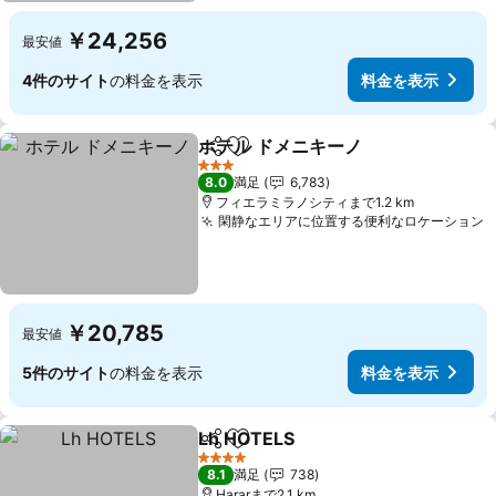
￥24,256
最安値
4件のサイト
の料金を表示
料金を表示
ホテル ドメニキーノ
シェア
お気に入りに追加
3 ホテルのランク
8.0
満足
6,783
フィエラミラノシティまで1.2 km
閑静なエリアに位置する便利なロケーション
￥20,785
最安値
5件のサイト
の料金を表示
料金を表示
Lh HOTELS
シェア
お気に入りに追加
4 ホテルのランク
8.1
満足
738
Hararまで2.1 km