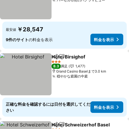
バーゼル市街のパノラマビュー
￥28,547
最安値
9件のサイト
の料金を表示
料金を表示
Hotel Birsighof
シェア
お気に入りに追加
3 ホテルのランク
8.3
満足
1,477
Grand Casino Baselまで3.0 km
穏やかな庭園の中庭
正確な料金を確認するには日付を選択してくだ
料金を表示
さい
Hotel Schweizerhof Basel
シェア
お気に入りに追加