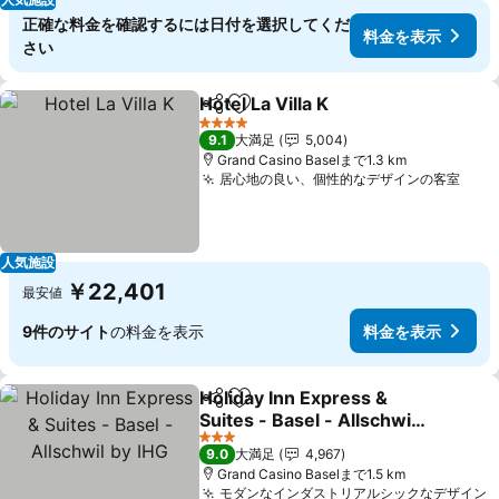
正確な料金を確認するには日付を選択してくだ
料金を表示
さい
Hotel La Villa K
シェア
お気に入りに追加
4 ホテルのランク
9.1
大満足
5,004
Grand Casino Baselまで1.3 km
居心地の良い、個性的なデザインの客室
人気施設
￥22,401
最安値
9件のサイト
の料金を表示
料金を表示
Holiday Inn Express &
シェア
お気に入りに追加
Suites - Basel - Allschwil
by IHG
3 ホテルのランク
9.0
大満足
4,967
Grand Casino Baselまで1.5 km
モダンなインダストリアルシックなデザイン