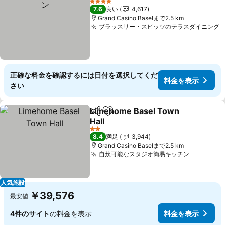
4 ホテルのランク
7.6
良い
4,617
Grand Casino Baselまで2.5 km
ブラッスリー・スピッツのテラスダイニング
正確な料金を確認するには日付を選択してくだ
料金を表示
さい
Limehome Basel Town
シェア
お気に入りに追加
Hall
2 ホテルのランク
8.4
満足
3,944
Grand Casino Baselまで2.5 km
自炊可能なスタジオ簡易キッチン
人気施設
￥39,576
最安値
4件のサイト
の料金を表示
料金を表示