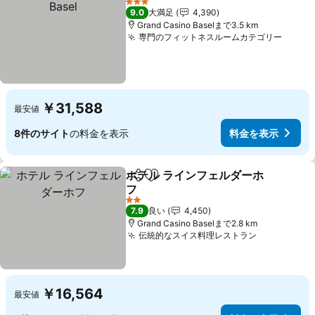
3 ホテルのランク
9.0
大満足
4,390
Grand Casino Baselまで3.5 km
専門のフィットネスルームカテゴリー
￥31,588
最安値
8件のサイト
の料金を表示
料金を表示
ホテル ラインフェルダーホ
シェア
お気に入りに追加
フ
2 ホテルのランク
7.9
良い
4,450
Grand Casino Baselまで2.8 km
伝統的なスイス料理レストラン
￥16,564
最安値