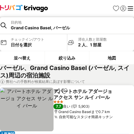
お気に入り
ログイ
メ
目的地
Grand Casino Basel, バーゼル
チェックイン/アウト
滞在人数と部屋数
日付を選択
2 人、1 部屋
並べ替え
絞り込み
地図
バーゼル、Grand Casino Basel (バーゼル, スイ
ス)周辺の宿泊施設
弊社への手数料が検索結果に及ぼす影響について
アパートホテル アダージョ
シェア
お気に入りに追加
アクセス サン ルイ バール
3 ホテルのランク
7.7
良い
5,903
Grand Casino Baselまで0.7 km
自炊可能なスタジオ簡易キッチン
人気施設