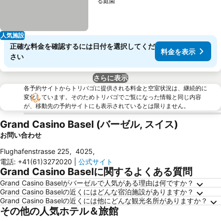
る庭園
人気施設
正確な料金を確認するには日付を選択してくだ
料金を表示
さい
さらに表示
各予約サイトからトリバゴに提供される料金と空室状況は、継続的に
変化しています。そのためトリバゴでご覧になった情報と同じ内容
が、移動先の予約サイトにも表示されているとは限りません。
Grand Casino Basel (バーゼル, スイス)
お問い合わせ
Flughafenstrasse 225
,
4025
,
電話
:
+41(61)3272020
|
公式サイト
Grand Casino Baselに関するよくある質問
Grand Casino Baselがバーゼルで人気がある理由は何ですか？
Grand Casino Baselの近くにはどんな宿泊施設がありますか？
Grand Casino Baselの近くには他にどんな観光名所がありますか？
その他の人気ホテル＆旅館