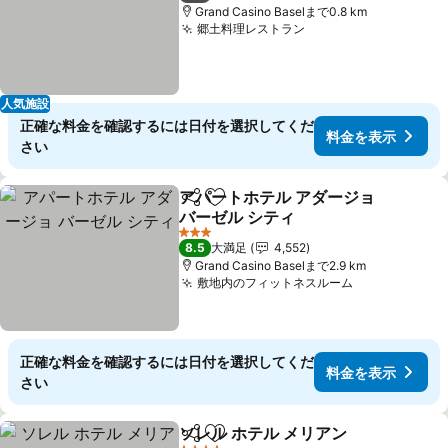
Grand Casino Baselまで0.8 km
郷土料理レストラン
人気施設
正確な料金を確認するには日付を選択してくだ
料金を表示
さい
アパートホテル アダージョ
シェア
お気に入りに追加
バーゼル シティ
3 ホテルのランク
8.5
大満足
4,552
Grand Casino Baselまで2.9 km
敷地内のフィットネスルーム
正確な料金を確認するには日付を選択してくだ
料金を表示
さい
ソレル ホテル メリアン
シェア
お気に入りに追加