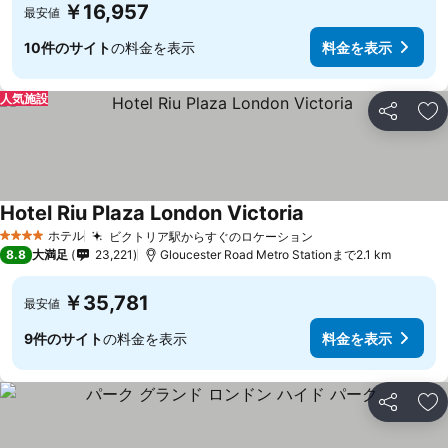
￥16,957
最安値
10件のサイト
の料金を表示
料金を表示
人気施設
シェア
お
Hotel Riu Plaza London Victoria
ホテル
ビクトリア駅からすぐのロケーション
4 ホテルのランク
8.8
大満足
23,221
Gloucester Road Metro Stationまで2.1 km
￥35,781
最安値
9件のサイト
の料金を表示
料金を表示
シェア
お