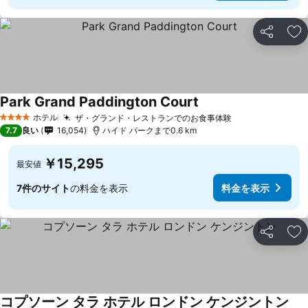
シェア
お
Park Grand Paddington Court
ホテル
ザ・グランド・レストランでのお食事体験
4 ホテルのランク
7.7
良い
16,054
ハイド パークまで0.6 km
￥15,295
最安値
7件のサイト
の料金を表示
料金を表示
シェア
お
コプソーン タラ ホテル ロンドン ケンジントン