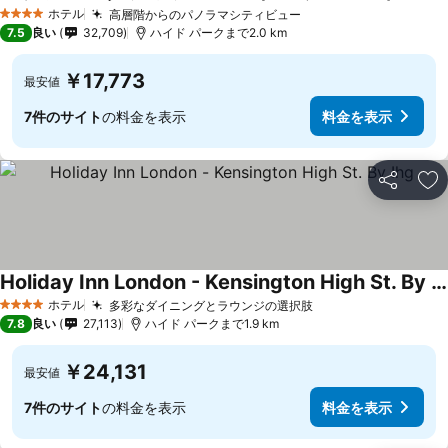
ホテル
高層階からのパノラマシティビュー
4 ホテルのランク
7.5
良い
32,709
ハイド パークまで2.0 km
￥17,773
最安値
7件のサイト
の料金を表示
料金を表示
シェア
お
Holiday Inn London - Kensington High St. By Ihg
ホテル
多彩なダイニングとラウンジの選択肢
4 ホテルのランク
7.8
良い
27,113
ハイド パークまで1.9 km
￥24,131
最安値
7件のサイト
の料金を表示
料金を表示