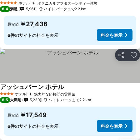
ホテル
ボタニカルアフタヌーンティー体験
5 ホテルのランク
8.4
満足
5,961
ハイド パークまで2.2 km
￥27,436
最安値
6件のサイト
の料金を表示
料金を表示
シェア
お
アッシュバーン ホテル
ホテル
魅力的な応接間の雰囲気
4 ホテルのランク
8.5
大満足
5,230
ハイド パークまで2.2 km
￥17,549
最安値
6件のサイト
の料金を表示
料金を表示