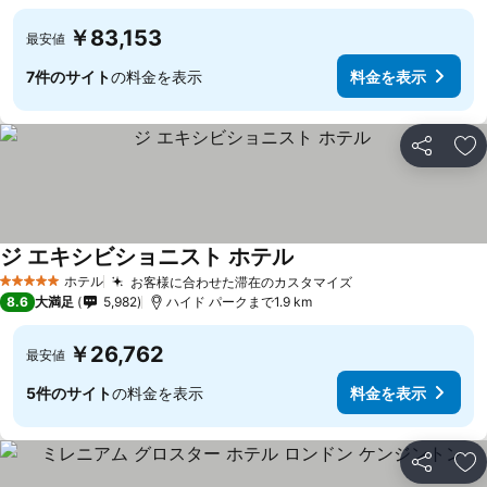
￥83,153
最安値
7件のサイト
の料金を表示
料金を表示
シェア
お
ジ エキシビショニスト ホテル
ホテル
お客様に合わせた滞在のカスタマイズ
5 ホテルのランク
8.6
大満足
5,982
ハイド パークまで1.9 km
￥26,762
最安値
5件のサイト
の料金を表示
料金を表示
シェア
お