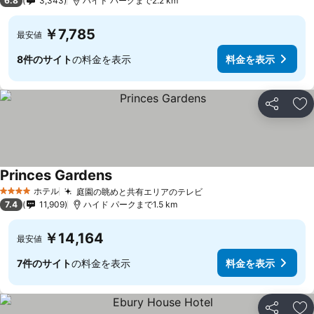
6.8
3,343
ハイド パークまで2.2 km
￥7,785
最安値
8件のサイト
の料金を表示
料金を表示
シェア
お
Princes Gardens
ホテル
庭園の眺めと共有エリアのテレビ
4 ホテルのランク
7.4
11,909
ハイド パークまで1.5 km
￥14,164
最安値
7件のサイト
の料金を表示
料金を表示