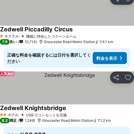
シェア
お
Zedwell Piccadilly Circus
ホステル
睡眠に特化したコクーンルーム
1 ホテルのランク
7.9
良い
51,714
Gloucester Road Metro Stationまで4.1 km
正確な料金を確認するには日付を選択してく
料金を表示
ださい
人気施設
シェア
お
Zedwell Knightsbridge
ホテル
USB-Cコンセントを完備
2 ホテルのランク
8.2
満足
1,246
Gloucester Road Metro Stationまで1.2 km