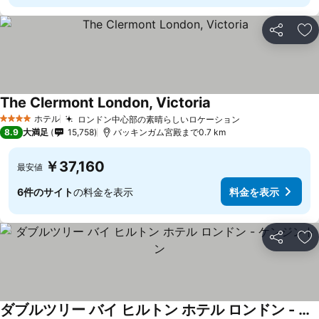
シェア
お
The Clermont London, Victoria
ホテル
ロンドン中心部の素晴らしいロケーション
4 ホテルのランク
8.9
大満足
15,758
バッキンガム宮殿まで0.7 km
￥37,160
最安値
6件のサイト
の料金を表示
料金を表示
シェア
お
ダブルツリー バイ ヒルトン ホテル ロンドン - ケンジントン