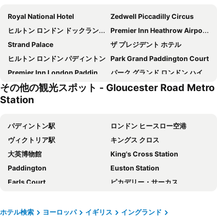
Royal National Hotel
Zedwell Piccadilly Circus
ヒルトン ロンドン ドックランズ リバーサイド
Premier Inn Heathrow Airport Terminal 4
Strand Palace
ザ プレジデント ホテル
ヒルトン ロンドン パディントン
Park Grand Paddington Court
Premier Inn London Paddington - Paddington Station
パーク グランド ロンドン ハイド パーク
その他の観光スポット - Gloucester Road Metro
Premier Inn London Hammersmith (Talgarth Road) hotel
タヴィストック ホテル
Station
シェークスピア ホテル
ダブルツリーbyヒルトン・ロンドン・チェルシー
Ebury House Hotel
コプソーン タラ ホテル ロンドン ケンジントン
パディントン駅
ロンドン ヒースロー空港
Kip Hotel
ノーフォーク タワーズ パディントン ホテル
ヴィクトリア駅
キングス クロス
セント ジャイルズ ロンドン - セント ジャイルズ ホテル
Bedford Hotel
大英博物館
King's Cross Station
Premier Inn London County Hall
チューダー コート ホテル
Paddington
Euston Station
グランド ロイヤル ロンドン ハイド パーク
ヒルトン ロンドン ケンジントン
Earls Court
ピカデリー・サーカス
アルハンブラ ホテル
ザ チルワース ロンドン パディントン
コヴェント ガーデン
ウェンブリー スタジアム
ラマダ ロンドン ノース M1
Aerotel London Heathrow Airport, Terminal 2 & Terminal 3
ケンジントン
King's Cross St.Pancras Metro Station
ホテル検索
ヨーロッパ
イギリス
イングランド
キングス クロス イン ホテル
ヒルトン ロンドン メトロポール