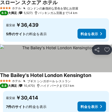
スローン スクエア ホテル
ホテル
ロンドンの象徴的な景色を望むお部屋
4 ホテルのランク
8.5
大満足
5,527
バッキンガム宮殿まで1.4 km
￥36,439
最安値
5件のサイト
の料金を表示
料金を表示
シェア
お
The Bailey's Hotel London Kensington
ホテル
ブギス シンガポール レストラン
4 ホテルのランク
8.8
大満足
10,470
ハイド パークまで2.1 km
￥30,414
最安値
7件のサイト
の料金を表示
料金を表示