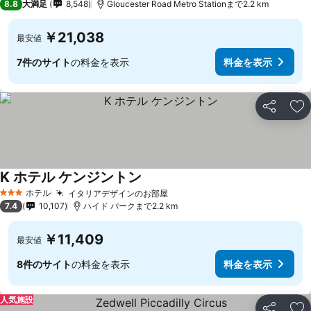
8.8
大満足
8,548
Gloucester Road Metro Stationまで2.2 km
￥21,038
最安値
7件のサイト
の料金を表示
料金を表示
シェア
お
K ホテル ケンジントン
ホテル
イタリアデザインのお部屋
3 ホテルのランク
7.4
10,107
ハイド パークまで2.2 km
￥11,409
最安値
8件のサイト
の料金を表示
料金を表示
人気施設