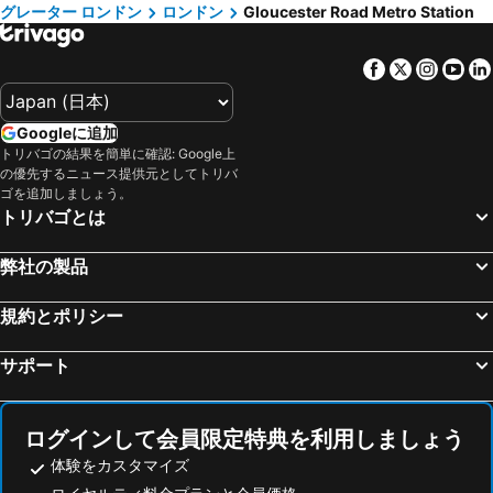
グレーター ロンドン
ロンドン
Gloucester Road Metro Station
ロンドン地下鉄
St Pancras Station
モウブレイ コート ホテル
ブリタニア イン ホテル
South Kensington
ハイド パーク
The Z Hotel Leicester Square
Premier Inn London Paddington (Paddington Basin) hotel
Facebook
Twitter
Insta
Yo
ビクトリアコーチステーション
Leicester Square
ユーストン スクエア ホテル
ミレニアム グロスター ホテル ロンドン ケンジントン
バッキンガム宮殿
Liverpool Street Station
Hilton Garden Inn London Heathrow Terminal 2 and 3
Holiday Inn Express London Heathrow T4 By Ihg
Googleに追加
ビッグ・ベン
Bloomsbury
ibis budget London Whitechapel - Brick Lane
Four Points Flex by Sheraton London Shoreditch East
トリバゴの結果を簡単に確認: Google上
の優先するニュース提供元としてトリバ
ExCeL
Picadilly Circus Station
Residence Inn by Marriott London Kensington
Hub By Premier Inn London King's Cross
ゴを追加しましょう。
Russell Square
Earl's Court Metro Station
セントラル パーク ホテル
Heeton Concept Hotel - Luma Hammersmith
トリバゴとは
Soho
ロンドン・スタンステッド空港
Point A Hotel London Kings Cross – St Pancras
ロイヤルガーデンホテル
弊社の製品
Mayfair
O2 アリーナ
メルキュール ロンドン パディントン
Premier Inn London Chiswick hotel
タワーブリッジ
ザ シティ
Novotel London West
Charlotte Street Rooms by News Hotel
規約とポリシー
ロンドン・シティ空港
Kensington Palace
ザ ペラム - スターホテルズ コレツィオーネ
ジ アンパーサンド ホテル
サポート
Canary Wharf
Gloucester Road Metro Station
The Rembrandt
シドニー ハウス チェルシー
London Gatwick Airport
Heathrow Terminal 5 Metro Station
ジ エキシビショニスト ホテル
The Franklin London - Starhotels Collezione
Bath Spa railway station
ハロッズ
ログインして会員限定特典を利用しましょう
ザ ケンジントン ホテル
ダブルツリー バイ ヒルトン ホテル ロンドン - ケンジントン
Tottenham Hotspur Stadium
グリーン・パーク
体験をカスタマイズ
Princes Gardens
54 Queen's Gate Hotel