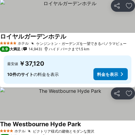
シェア
お
ロイヤルガーデンホテル
ホテル
ケンジントン・ガーデンズを一望できるパノラマビュー
5 ホテルのランク
8.9
大満足
14,943
ハイド パークまで1.5 km
￥37,120
最安値
10件のサイト
の料金を表示
料金を表示
シェア
お
The Westbourne Hyde Park
ホテル
ビクトリア様式の建物とモダンな贅沢
4 ホテルのランク