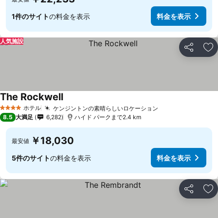
1件のサイト
の料金を表示
料金を表示
人気施設
シェア
お
The Rockwell
ホテル
ケンジントンの素晴らしいロケーション
4 ホテルのランク
8.5
大満足
6,282
ハイド パークまで2.4 km
￥18,030
最安値
5件のサイト
の料金を表示
料金を表示
シェア
お