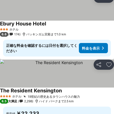
シェア
お
Ebury House Hotel
ホテル
3 ホテルのランク
6.6
174
バッキンガム宮殿まで1.0 km
正確な料金を確認するには日付を選択してく
料金を表示
ださい
シェア
お
The Resident Kensington
ホテル
19世紀の歴史あるタウンハウスの魅力
4 ホテルのランク
8.5
大満足
2,298
ハイド パークまで2.5 km
￥22,233
最安値