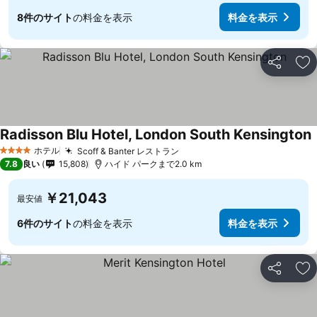
8件のサイト
の料金を表示
料金を表示
シェア
お
Radisson Blu Hotel, London South Kensington
ホテル
Scoff & Banter レストラン
4 ホテルのランク
7.8
良い
15,808
ハイド パークまで2.0 km
￥21,043
最安値
6件のサイト
の料金を表示
料金を表示
シェア
お