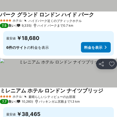
パーク グランド ロンドン ハイド パーク
ホテル
ハイドパーク近くのブティックホテル
4 ホテルのランク
7.5
良い
9,335
ハイド パークまで0.7 km
￥18,680
最安値
6件のサイト
の料金を表示
料金を表示
シェア
お
ミレニアム ホテル ロンドン ナイツブリッジ
ホテル
素晴らしいシティビューのお部屋
4 ホテルのランク
7.7
良い
10,260
バッキンガム宮殿まで1.3 km
￥38,465
最安値