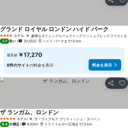
シェア
お
グランド ロイヤル ロンドン ハイド パーク
ホテル
豪華なダイニングルームでイングリッシュブレックファストを
4 ホテルのランク
7.7
良い
20,552
ハイド パークまで1.0 km
￥17,270
最安値
6件のサイト
の料金を表示
料金を表示
シェア
お
ザ ランガム、ロンドン
ホテル
ザ・ウィグモア ブリティッシュ・タバーン
5 ホテルのランク
9.4
大満足
8,930
トラファルガー広場まで1.5 km