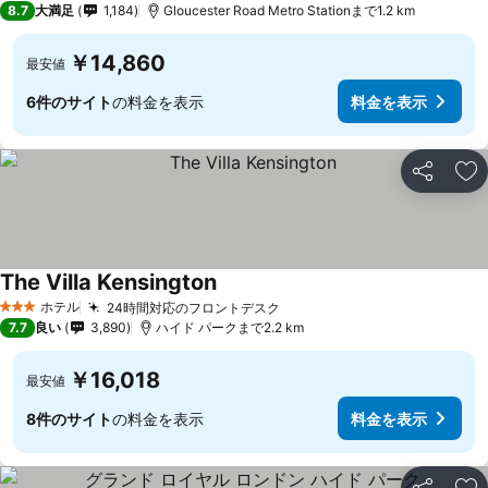
8.7
大満足
1,184
Gloucester Road Metro Stationまで1.2 km
￥14,860
最安値
6件のサイト
の料金を表示
料金を表示
シェア
お
The Villa Kensington
ホテル
24時間対応のフロントデスク
3 ホテルのランク
7.7
良い
3,890
ハイド パークまで2.2 km
￥16,018
最安値
8件のサイト
の料金を表示
料金を表示