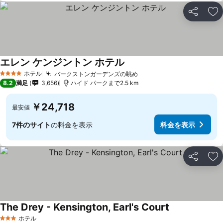
シェア
お
エレン ケンジントン ホテル
ホテル
バークストンガーデンズの眺め
4 ホテルのランク
8.2
満足
3,656
ハイド パークまで2.5 km
￥24,718
最安値
7件のサイト
の料金を表示
料金を表示
シェア
お
The Drey - Kensington, Earl's Court
ホテル
3 ホテルのランク