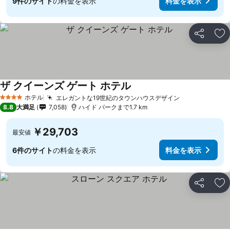
9件のサイト
の料金を表示
料金を表示
シェア
お
ザ クイーンズ ゲート ホテル
ホテル
エレガントな19世紀のタウンハウスデザイン
4 ホテルのランク
8.8
大満足
7,058
ハイド パークまで1.7 km
￥29,703
最安値
6件のサイト
の料金を表示
料金を表示
シェア
お