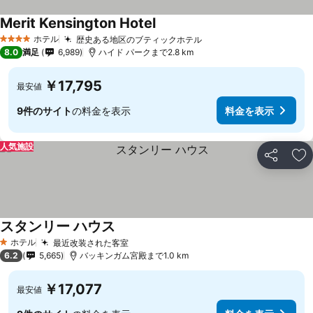
Merit Kensington Hotel
ホテル
歴史ある地区のブティックホテル
4 ホテルのランク
8.0
満足
6,989
ハイド パークまで2.8 km
￥17,795
最安値
9件のサイト
の料金を表示
料金を表示
人気施設
シェア
お
スタンリー ハウス
ホテル
最近改装された客室
1 ホテルのランク
6.2
5,665
バッキンガム宮殿まで1.0 km
￥17,077
最安値