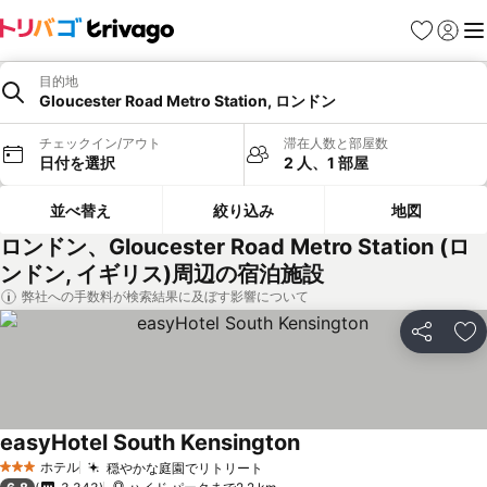
お気に入り
ログイ
メ
目的地
Gloucester Road Metro Station, ロンドン
チェックイン/アウト
滞在人数と部屋数
日付を選択
2 人、1 部屋
並べ替え
絞り込み
地図
ロンドン、Gloucester Road Metro Station (ロ
ンドン, イギリス)周辺の宿泊施設
弊社への手数料が検索結果に及ぼす影響について
シェア
お
easyHotel South Kensington
ホテル
穏やかな庭園でリトリート
3 ホテルのランク