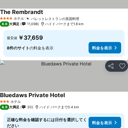
The Rembrandt
ホテル
パレットレストランの英国料理
4 ホテルのランク
8.6
大満足
11,098
ハイド パークまで1.8 km
￥37,659
最安値
8件のサイト
の料金を表示
料金を表示
シェア
お
Bluedaws Private Hotel
ホテル
3 ホテルのランク
8.9
大満足
30
ハイド パークまで0.4 km
正確な料金を確認するには日付を選択してく
料金を表示
ださい