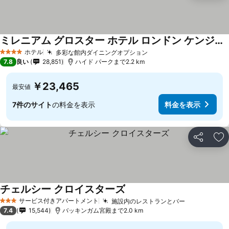
ミレニアム グロスター ホテル ロンドン ケンジントン
ホテル
多彩な館内ダイニングオプション
4 ホテルのランク
7.8
良い
28,851
ハイド パークまで2.2 km
￥23,465
最安値
7件のサイト
の料金を表示
料金を表示
シェア
お
チェルシー クロイスターズ
サービス付きアパートメント
施設内のレストランとバー
3 ホテルのランク
7.4
15,544
バッキンガム宮殿まで2.0 km