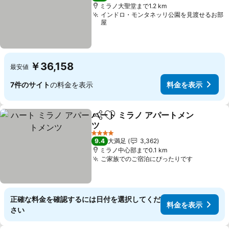
ミラノ大聖堂まで1.2 km
インドロ・モンタネッリ公園を見渡せるお部
屋
￥36,158
最安値
7件のサイト
の料金を表示
料金を表示
ハート ミラノ アパートメン
シェア
お気に入りに追加
ツ
4 ホテルのランク
9.4
大満足
3,362
ミラノ中心部まで0.1 km
ご家族でのご宿泊にぴったりです
正確な料金を確認するには日付を選択してくだ
料金を表示
さい