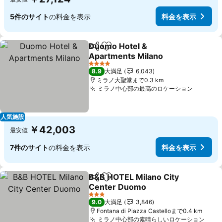
5件のサイト
の料金を表示
料金を表示
Duomo Hotel &
シェア
お気に入りに追加
Apartments Milano
4 ホテルのランク
8.9
大満足
6,043
ミラノ大聖堂まで0.3 km
ミラノ中心部の最高のロケーション
人気施設
￥42,003
最安値
7件のサイト
の料金を表示
料金を表示
B&B HOTEL Milano City
シェア
お気に入りに追加
Center Duomo
3 ホテルのランク
9.0
大満足
3,846
Fontana di Piazza Castelloまで0.4 km
ミラノ中心部の素晴らしいロケーション