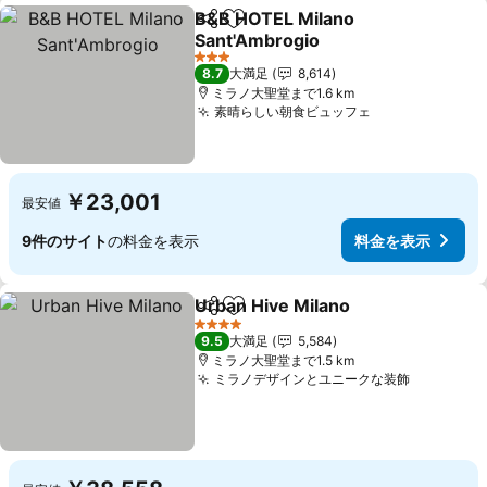
B&B HOTEL Milano
シェア
お気に入りに追加
Sant'Ambrogio
3 ホテルのランク
8.7
大満足
8,614
ミラノ大聖堂まで1.6 km
素晴らしい朝食ビュッフェ
￥23,001
最安値
9件のサイト
の料金を表示
料金を表示
Urban Hive Milano
シェア
お気に入りに追加
4 ホテルのランク
9.5
大満足
5,584
ミラノ大聖堂まで1.5 km
ミラノデザインとユニークな装飾