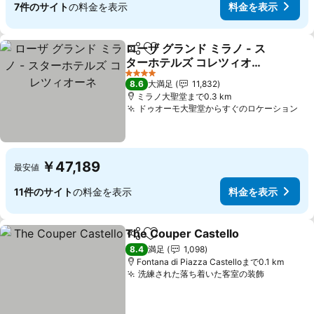
7件のサイト
の料金を表示
料金を表示
ローザ グランド ミラノ - ス
シェア
お気に入りに追加
ターホテルズ コレツィオー
ネ
4 ホテルのランク
8.6
大満足
11,832
ミラノ大聖堂まで0.3 km
ドゥオーモ大聖堂からすぐのロケーション
￥47,189
最安値
11件のサイト
の料金を表示
料金を表示
The Couper Castello
シェア
お気に入りに追加
8.4
満足
1,098
Fontana di Piazza Castelloまで0.1 km
洗練された落ち着いた客室の装飾