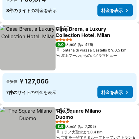
8件のサイト
の料金を表示
料金を表示
Casa Brera, a Luxury
シェア
お気に入りに追加
Collection Hotel, Milan
5 ホテルのランク
9.0
大満足
476
Fontana di Piazza Castelloまで0.5 km
屋上プールからのパノラマビュー
￥127,066
最安値
7件のサイト
の料金を表示
料金を表示
The Square Milano
シェア
お気に入りに追加
Duomo
4 ホテルのランク
8.9
大満足
7,205
ミラノ大聖堂まで0.4 km
市街を一望できるルーフトップレストラン＆