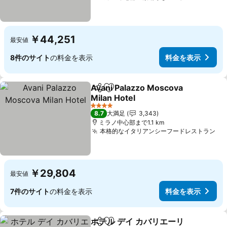
￥44,251
最安値
8件のサイト
の料金を表示
料金を表示
Avani Palazzo Moscova
シェア
お気に入りに追加
Milan Hotel
4 ホテルのランク
8.7
大満足
3,343
ミラノ中心部まで1.1 km
本格的なイタリアンシーフードレストラン
￥29,804
最安値
7件のサイト
の料金を表示
料金を表示
ホテル デイ カバリエーリ
シェア
お気に入りに追加