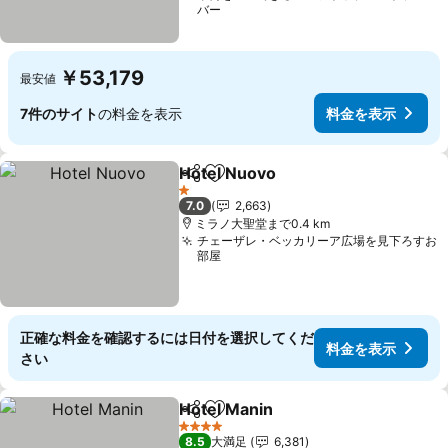
バー
￥53,179
最安値
7件のサイト
の料金を表示
料金を表示
Hotel Nuovo
シェア
お気に入りに追加
1 ホテルのランク
7.0
2,663
ミラノ大聖堂まで0.4 km
チェーザレ・ベッカリーア広場を見下ろすお
部屋
正確な料金を確認するには日付を選択してくだ
料金を表示
さい
Hotel Manin
シェア
お気に入りに追加
4 ホテルのランク
8.5
大満足
6,381