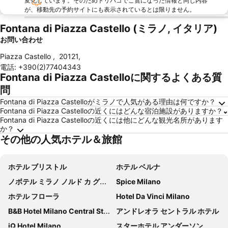
変化しています。そのためトリバゴでご覧になった情報と同じ内容
が、移動先の予約サイトにも表示されているとは限りません。
Fontana di Piazza Castello (ミラノ, イタリア)
お問い合わせ
Piazza Castello
,
20121
,
電話
:
+390(2)77404343
Fontana di Piazza Castelloに関するよくある質
問
Fontana di Piazza Castelloがミラノで人気がある理由は何ですか？
Fontana di Piazza Castelloの近くにはどんな宿泊施設がありますか？
Fontana di Piazza Castelloの近くには他にどんな観光名所があります
か？
その他の人気ホテル＆旅館
ホテル ブリストル
ホテル ベルナ
ノボテル ミラノ ノルド カ グランダ
Spice Milano
ホテル フローラ
Hotel Da Vinci Milano
B&B Hotel Milano Central Station
アンドレオラ セントラル ホテル
iQ Hotel Milano
スターホテル アンダーソン