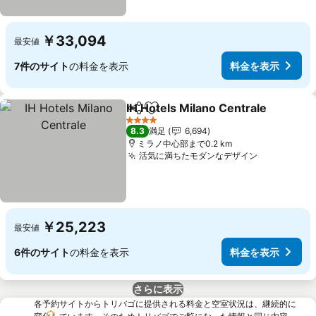
￥33,094
最安値
7件のサイト
の料金を表示
料金を表示
IH Hotels Milano Centrale
シェア
お気に入りに追加
4 ホテルのランク
8.3
満足
6,694
ミラノ中心部まで0.2 km
活気に満ちたモダンなデザイン
￥25,223
最安値
6件のサイト
の料金を表示
料金を表示
さらに表示
各予約サイトからトリバゴに提供される料金と空室状況は、継続的に