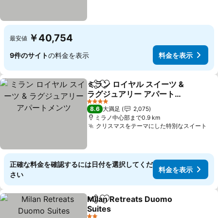
￥40,754
最安値
9件のサイト
の料金を表示
料金を表示
ミラン ロイヤル スイーツ &
シェア
お気に入りに追加
ラグジュアリー アパートメ
ンツ
4 ホテルのランク
8.6
大満足
2,075
ミラノ中心部まで0.9 km
クリスマスをテーマにした特別なスイート
正確な料金を確認するには日付を選択してくだ
料金を表示
さい
Milan Retreats Duomo
シェア
お気に入りに追加
Suites