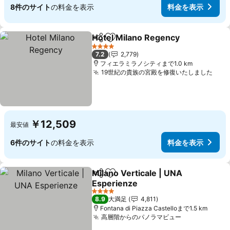
8件のサイト
の料金を表示
料金を表示
Hotel Milano Regency
シェア
お気に入りに追加
4 ホテルのランク
7.2
2,779
フィエラミラノシティまで1.0 km
19世紀の貴族の宮殿を修復いたしました
￥12,509
最安値
6件のサイト
の料金を表示
料金を表示
Milano Verticale | UNA
シェア
お気に入りに追加
Esperienze
4 ホテルのランク
8.9
大満足
4,811
Fontana di Piazza Castelloまで1.5 km
高層階からのパノラマビュー