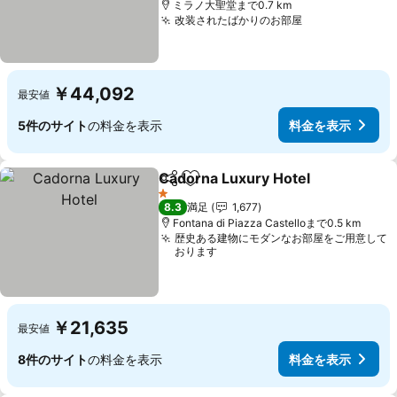
ミラノ大聖堂まで0.7 km
改装されたばかりのお部屋
￥44,092
最安値
5件のサイト
の料金を表示
料金を表示
Cadorna Luxury Hotel
シェア
お気に入りに追加
1 ホテルのランク
8.3
満足
1,677
Fontana di Piazza Castelloまで0.5 km
歴史ある建物にモダンなお部屋をご用意して
おります
￥21,635
最安値
8件のサイト
の料金を表示
料金を表示