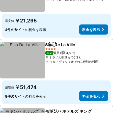
￥21,295
最安値
4件のサイト
の料金を表示
料金を表示
Sina De La Ville
シェア
お気に入りに追加
4 ホテルのランク
8.2
満足
4,896
ミラノ大聖堂まで0.3 km
イル・ヴィツィオでの二種類の料理
￥51,474
最安値
8件のサイト
の料金を表示
料金を表示
モキンバ ホテルズ キング