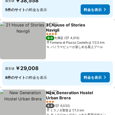
￥38,558
最安値
5件のサイト
の料金を表示
料金を表示
21 House of Stories
シェア
お気に入りに追加
Navigli
4 ホテルのランク
9.0
大満足
4,515
Fontana di Piazza Castelloまで2.0 km
パノラマビューが楽しめる屋上プール
￥29,008
最安値
8件のサイト
の料金を表示
料金を表示
New Generation Hostel
シェア
お気に入りに追加
Urban Brera
3 ホテルのランク
6.6
6,032
ミラノ大聖堂まで1.3 km
モノクロームのおしゃれな客室デザイン