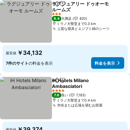
ラグジュアリー ドゥオーモ
シェア
お気に入りに追加
ルームズ
3 ホテルのランク
9.4
大満足
820
ミラノ大聖堂まで0.3 km
上質な寝具とエジプト綿のシーツ
￥34,132
最安値
7件のサイト
の料金を表示
料金を表示
iH Hotels Milano
シェア
お気に入りに追加
Ambasciatori
4 ホテルのランク
7.6
良い
7,183
ミラノ大聖堂まで0.4 km
市街または広場を望むお部屋
￥39,374
最安値