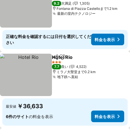
2 ホテルのランク
9.2
大満足
1,305
Fontana di Piazza Castelloまで1.2 km
最新の室内テクノロジー
正確な料金を確認するには日付を選択してくだ
料金を表示
さい
Hotel Rio
シェア
お気に入りに追加
3 ホテルのランク
7.7
良い
4,522
ミラノ大聖堂まで0.2 km
地下鉄へ直結
￥36,633
最安値
6件のサイト
の料金を表示
料金を表示