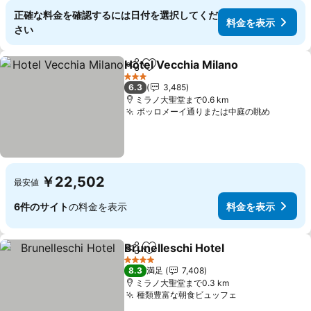
正確な料金を確認するには日付を選択してくだ
料金を表示
さい
Hotel Vecchia Milano
シェア
お気に入りに追加
3 ホテルのランク
6.3
3,485
ミラノ大聖堂まで0.6 km
ボッロメーイ通りまたは中庭の眺め
￥22,502
最安値
6件のサイト
の料金を表示
料金を表示
Brunelleschi Hotel
シェア
お気に入りに追加
4 ホテルのランク
8.3
満足
7,408
ミラノ大聖堂まで0.3 km
種類豊富な朝食ビュッフェ