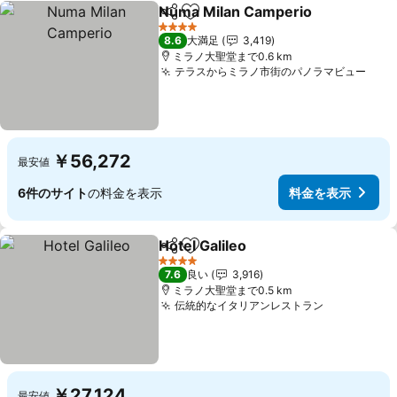
Numa Milan Camperio
シェア
お気に入りに追加
4 ホテルのランク
8.6
大満足
3,419
ミラノ大聖堂まで0.6 km
テラスからミラノ市街のパノラマビュー
￥56,272
最安値
6件のサイト
の料金を表示
料金を表示
Hotel Galileo
シェア
お気に入りに追加
4 ホテルのランク
7.6
良い
3,916
ミラノ大聖堂まで0.5 km
伝統的なイタリアンレストラン
￥27,124
最安値