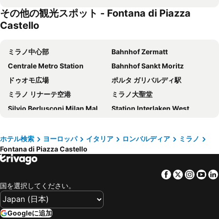
その他の観光スポット - Fontana di Piazza
Hotel Metropoli
ibis Milano Centro
Castello
イデア ホテル ミラノ サン シーロ
Glam Milano
スターホテルズ E.c.ho.
B&B HOTEL Milano Ornato
ミラノ中心部
Bahnhof Zermatt
Joy 124 Hotel Milano
Hd8 Hotel Milano
Centrale Metro Station
Bahnhof Sankt Moritz
NYX Milan
Brunelleschi Hotel
ドゥオモ広場
ポルタ ガリバルディ駅
43 Station Hotel
Just Hotel Milano
ミラノ リナーテ空港
ミラノ大聖堂
ホテル ベルニーナ
Holiday Inn Milan - Garibaldi Station by IHG
Silvio Berlusconi Milan Malpensa Airport
Station Interlaken West
IH Hotels Milano Centrale
ホテル メディオラヌム
Cadorna – Triennale Metro Station
Station Interlaken East
J24 Hotel Milano
ホテル ザ ベスト
Milano Certosa
Zermatt Marathon
ホテル検索
ヨーロッパ
イタリア
ロンバルディア
ミラノ
ベスト ウェスタン ホテル マディソン
ホテル チェントラーレ
Fontana di Piazza Castello
Verbier Festival
Brera
Hilton Milan
Albergo Corvetto Corso Lodi
Stazione di Bergamo
Verona Porta Nuova
Hotel Stradivari
iH ホテルズ ミラノ ジョイア
Facebook
Twitter
Insta
Yo
La Spezia Central Station
アレーナ・ディ・ヴェローナ
アルマーニ ホテル ミラノ
eco Hotel Milano & BioRiso Restaurant
国を選択してください。
Centro Direzionale di Milano
ジェノヴァ＝セストリ空港
Doria Grand Hotel
Hotel Montecarlo
ルツェルン湖
Luzerner Rathaus
Hotel Galileo
Palazzo Loreto Hotel Milano
Googleに追加