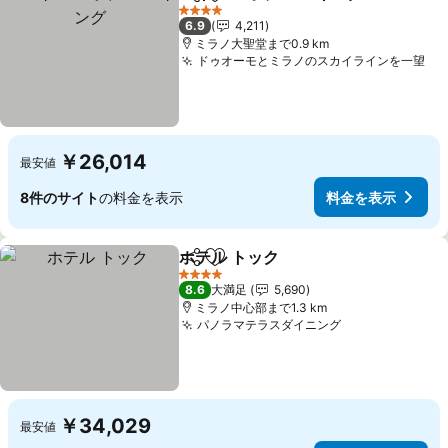
シェア
お気に入りに追加
4 ホテルのランク
6.9
4,211
ミラノ大聖堂まで0.9 km
ドゥオーモとミラノのスカイラインを一望
￥26,014
最安値
8件のサイト
の料金を表示
料金を表示
ホテル トック
シェア
お気に入りに追加
4 ホテルのランク
8.6
大満足
5,690
ミラノ中心部まで1.3 km
パノラマテラスダイニング
￥34,029
最安値