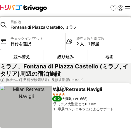
お気に入り
ログイ
メ
目的地
Fontana di Piazza Castello, ミラノ
チェックイン/アウト
滞在人数と部屋数
日付を選択
2 人、1 部屋
並べ替え
絞り込み
地図
ミラノ、Fontana di Piazza Castello (ミラノ, イ
タリア)周辺の宿泊施設
弊社への手数料が検索結果に及ぼす影響について
Milan Retreats Navigli
シェア
お気に入りに追加
4 ホテルのランク
9.2
大満足
668
ミラノ大聖堂まで0.7 km
専属コンシェルジュによるサポート