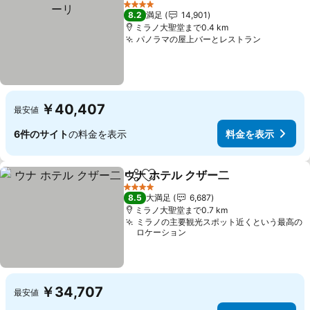
4 ホテルのランク
8.2
満足
14,901
ミラノ大聖堂まで0.4 km
パノラマの屋上バーとレストラン
￥40,407
最安値
6件のサイト
の料金を表示
料金を表示
ウナ ホテル クザー二
シェア
お気に入りに追加
4 ホテルのランク
8.5
大満足
6,687
ミラノ大聖堂まで0.7 km
ミラノの主要観光スポット近くという最高の
ロケーション
￥34,707
最安値