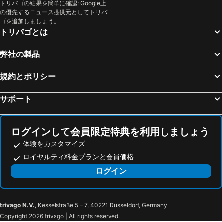
ボローニャ・ボルゴ・パニゴーレ空港
Genova in Tour
トリバゴの結果を簡単に確認: Google上
Hotel Rio
Windsor Hotel Milano
の優先するニュース提供元としてトリバ
Interlaken Classics
コモ湖
ルーム メイト ジュリア
ホテル デリ アルチンボルディ
ゴを追加しましょう。
トリバゴとは
Bergamo Città Alta
Duomo Metro Station
ホテル ラファエロ
Hotel Eva
San Babila
Piazza della Vittoria
ウナ ホテル クザー二
ウナ ホテル センチュリー
弊社の製品
St Moritzersee
カペル橋
ホテル XXII マルゾー
aparto Milan Ripamonti
フィエラミラノシティ
Breuil-Cervinia
規約とポリシー
The Couper Castello
ジーニアス ホテル ダウンタウン
Porta Venezia
オーリオ・アル・セーリオ空港
Numa Milan Camperio
London Hotel
サポート
旧市街
Caiazzo Metro Station
Palazzo Segreti
Antica Locanda dei Mercanti
Mediolanum Forum
Wengen Bahnhof
The Unique Brera Suites
B&B HOTEL Milano City Center Duomo
ログインして会員限定特典を利用しましょう
サンタ・マリア・デッレ・グラツィエ教会
Museo del Duomo di Milano
Hotel Milano Castello
モキンバ ホテルズ キング
体験をカスタマイズ
Lotto - Fieramilanocity Metro Station
Stazione Milano Lambrate
Clerici Boutique Hotel
Casa Brera, a Luxury Collection Hotel, Milan
ロイヤルティ料金プランと会員価格
Hauptbahnhof Luzern
Sils Maria
Cadorna Luxury Hotel
Parcheggio & idromassaggio Brera
ログイン
Central Station
Veronafiere
Hotel Vecchia Milano
Palazzo Cordusio, a Gran Melia Hotel
Fontana di Piazza Castello
Museo Egizio
Bvlgari Hotel Milano
ホテル グラン ドゥーカ ディ ヨーク
Cairoli Metro Station
スフォルツェスコ城
trivago N.V.
, Kesselstraße 5 – 7, 40221 Düsseldorf, Germany
Santa Marta Suites
Al Naviglio 81
Copyright 2026 trivago | All rights reserved.
Teatro dal Verme
Lanza - Brera - Piccolo Teatro Metro Station
Hotel Sempione
21 House of Stories Navigli