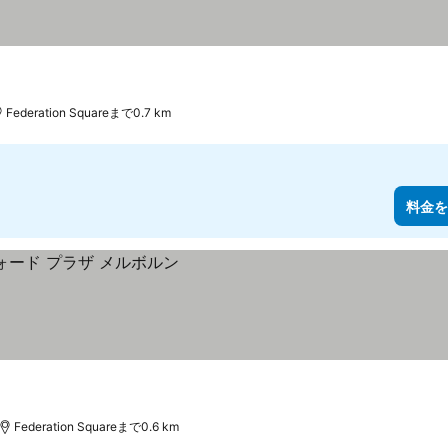
Federation Squareまで0.7 km
料金を
Federation Squareまで0.6 km