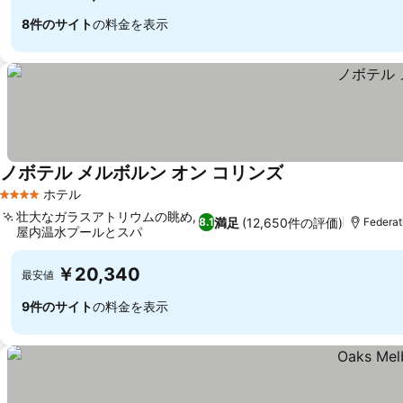
8件のサイト
の料金を表示
ノボテル メルボルン オン コリンズ
ホテル
4 ホテルのランク
壮大なガラスアトリウムの眺め,
満足
(12,650件の評価)
8.1
Federa
屋内温水プールとスパ
￥20,340
最安値
9件のサイト
の料金を表示