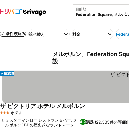
目的地
条件絞込み
並べ替え
料金
Federa
メルボルン、Federation 
設
人気施設
ザ ビクトリア ホテル メルボルン
ホテル
3 ホテルのランク
ミスターマンロー レストラン＆バー, メ
満足
(22,335件の評価)
8.2
ルボルンCBDの歴史的なランドマーク