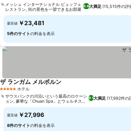
メッシュ インターナショナル ビュッフェ
大満足
(15,515件の評
8.6
レストラン, 街の景色を一望できるお部屋
￥23,481
最安値
5件のサイト
の料金を表示
ザ ランガム メルボルン
ホテル
5 ホテルのランク
サウスバンクの川沿いという最高のロケーシ
大満足
(17,992件の
9.1
ョン, 豪華な「Chuan Spa」とウェルネス施
設
￥27,996
最安値
8件のサイト
の料金を表示