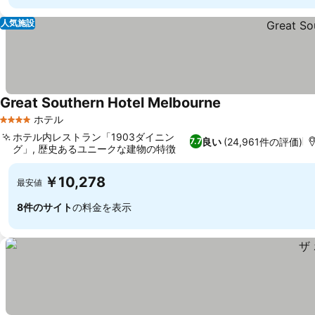
人気施設
Great Southern Hotel Melbourne
ホテル
4 ホテルのランク
ホテル内レストラン「1903ダイニン
良い
(24,961件の評価)
7.7
グ」, 歴史あるユニークな建物の特徴
￥10,278
最安値
8件のサイト
の料金を表示