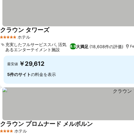
クラウン タワーズ
ホテル
5 ホテルのランク
充実したフルサービススパ, 活気
大満足
(18,608件の評価)
8.9
F
あるエンターテイメント施設
￥29,612
最安値
5件のサイト
の料金を表示
クラウン プロムナード メルボルン
ホテル
4 ホテルのランク