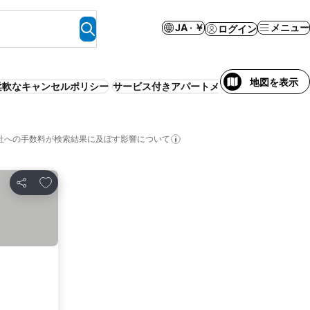
JA · ￥
メニュー
ログイン
地図を表示
柔軟なキャンセルポリシー
サービス付きアパートメント
バケーションレ
社への手数料が検索結果に及ぼす影響について
お気に入りに追加
シェア