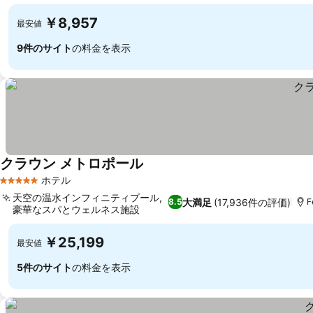
￥8,957
最安値
9件のサイト
の料金を表示
クラウン メトロポール
ホテル
5 ホテルのランク
天空の温水インフィニティプール,
大満足
(17,936件の評価)
8.5
F
豪華なスパとウェルネス施設
￥25,199
最安値
5件のサイト
の料金を表示