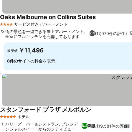
Oaks Melbourne on Collins Suites
サービス付きアパートメント
4 ホテルのランク
街の景色を一望できる屋上アパートメント,
(17,070件の評価)
7.4
全室にフルキッチンを完備しております
￥11,496
最安値
8件のサイト
の料金を表示
スタンフォード プラザ メルボルン
ホテル
5 ホテルのランク
ハリーズ・バー＆レストラン, プレジデ
満足
(19,581件の評価)
8.2
ンシャルスイートからのシティビュー