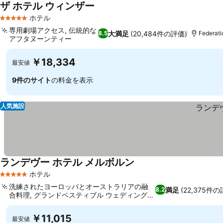
ザ ホテル ウィンザー
ホテル
5 ホテルのランク
専用劇場アクセス, 伝統的な
大満足
(20,484件の評価)
8.5
Federat
アフタヌーンティー
￥18,334
最安値
9件のサイト
の料金を表示
人気施設
ランデヴー ホテル メルボルン
ホテル
5 ホテルのランク
洗練されたヨーロッパとオーストラリアの融
満足
(22,375件の
8.2
合料理, グランドベスティブル ウェディング会
場
￥11,015
最安値