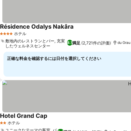
Résidence Odalys Nakâra
ホテル
4 ホテルのランク
敷地内のレストランとバー, 充実
満足
(2,721件の評価)
8.1
du Gra
したウェルネスセンター
正確な料金を確認するには日付を選択してください
Hotel Grand Cap
ホテル
2 ホテルのランク
ユニークなテーマの客室, パ