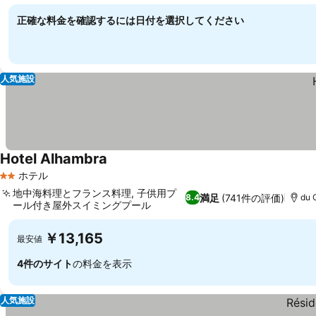
正確な料金を確認するには日付を選択してください
人気施設
Hotel Alhambra
ホテル
2 ホテルのランク
地中海料理とフランス料理, 子供用プ
満足
(741件の評価)
8.4
du 
ール付き屋外スイミングプール
￥13,165
最安値
4件のサイト
の料金を表示
人気施設