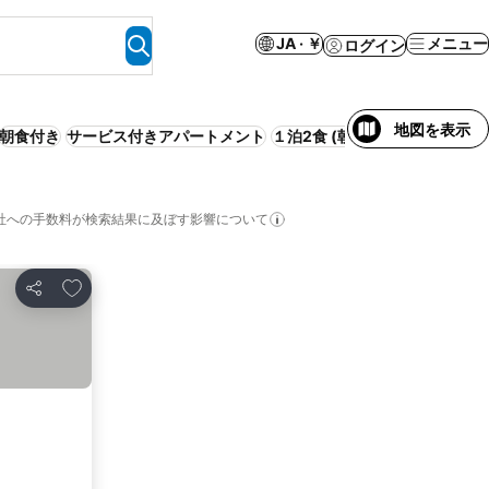
JA · ￥
メニュー
ログイン
地図を表示
朝食付き
サービス付きアパートメント
１泊2食 (朝夕) 付き
バケーショ
社への手数料が検索結果に及ぼす影響について
お気に入りに追加
シェア