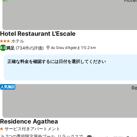
Hotel Restaurant L'Escale
ホテル
3 ホテルのランク
満足
(734件の評価)
8.0
du Grau d'Agdeまで0.2 km
正確な料金を確認するには日付を選択してください
人気施設
Residence Agathea
サービス付きアパートメント
1 ホテルのランク
2つの季節限定屋外プール, リラックスで