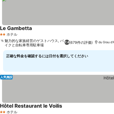
Le Gambetta
ホテル
2 ホテルのランク
魅力的な家族経営のゲストハウス, バ
(679件の評価)
7.4
du Grau d
イクと自転車専用駐車場
正確な料金を確認するには日付を選択してください
人気施設
Hôtel Restaurant le Voilis
ホテル
2 ホテルのランク