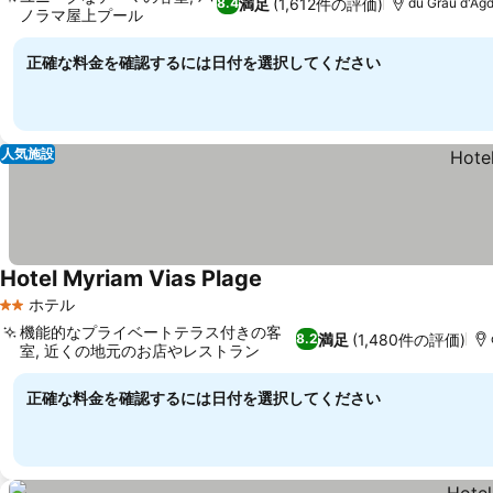
満足
(1,612件の評価)
8.4
du Grau d'A
ノラマ屋上プール
正確な料金を確認するには日付を選択してください
人気施設
Hotel Myriam Vias Plage
ホテル
2 ホテルのランク
機能的なプライベートテラス付きの客
満足
(1,480件の評価)
8.2
室, 近くの地元のお店やレストラン
正確な料金を確認するには日付を選択してください