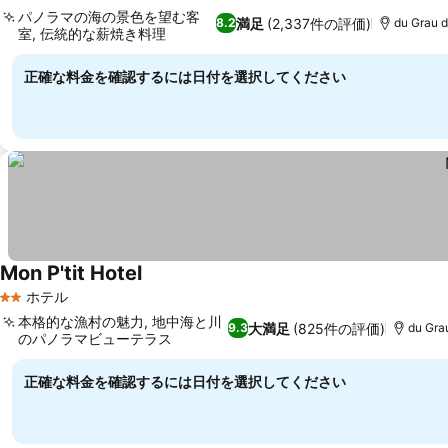
パノラマの海の景色を望む客
満足
(2,337件の評価)
8.2
du Grau 
室, 伝統的な薪焼き料理
正確な料金を確認するには日付を選択してください
Mon P'tit Hotel
ホテル
2 ホテルのランク
本格的な漁村の魅力, 地中海と川
大満足
(825件の評価)
9.3
du Gr
のパノラマビューテラス
正確な料金を確認するには日付を選択してください