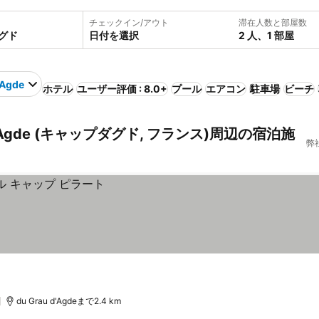
チェックイン/アウト
滞在人数と部屋数
日付を選択
2 人、1 部屋
'Agde
ホテル
ユーザー評価 : 8.0+
プール
エアコン
駐車場
ビーチ
'Agde (キャップダグド, フランス)周辺の宿泊施
弊
)
du Grau d'Agdeまで2.4 km