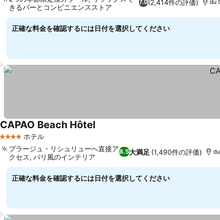
(2,414件の評価)
7.0
du 
きるバーとコンビニエンスストア
正確な料金を確認するには日付を選択してください
CAPAO Beach Hôtel
ホテル
4 ホテルのランク
プラージュ・リシュリューへ直接ア
大満足
(1,490件の評価)
8.5
du
クセス, バリ風のインテリア
正確な料金を確認するには日付を選択してください