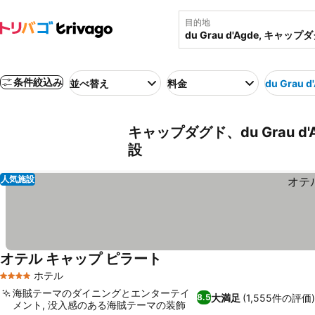
目的地
条件絞込み
並べ替え
料金
du Grau d
キャップダグド、du Grau d
設
人気施設
オテル キャップ ピラート
ホテル
4 ホテルのランク
海賊テーマのダイニングとエンターテイ
大満足
(1,555件の評価
8.5
メント, 没入感のある海賊テーマの装飾