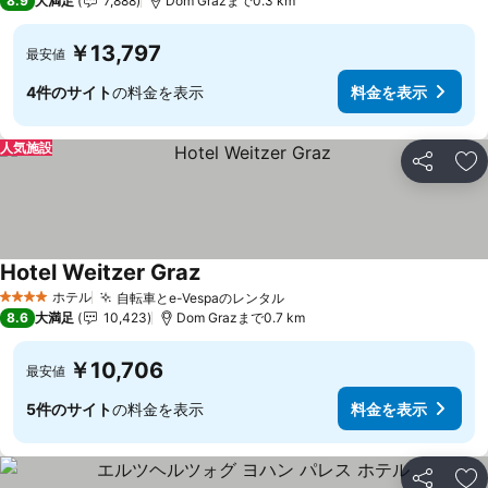
8.9
大満足
7,888
Dom Grazまで0.3 km
￥13,797
最安値
4件のサイト
の料金を表示
料金を表示
人気施設
シェア
お
Hotel Weitzer Graz
ホテル
自転車とe-Vespaのレンタル
4 ホテルのランク
8.6
大満足
10,423
Dom Grazまで0.7 km
￥10,706
最安値
5件のサイト
の料金を表示
料金を表示