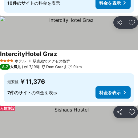
10件のサイト
の料金を表示
料金を表示
シェア
お
IntercityHotel Graz
ホテル
駅直結でアクセス抜群
4 ホテルのランク
8.7
大満足
7,196
Dom Grazまで1.9 km
￥11,376
最安値
7件のサイト
の料金を表示
料金を表示
人気施設
シェア
お