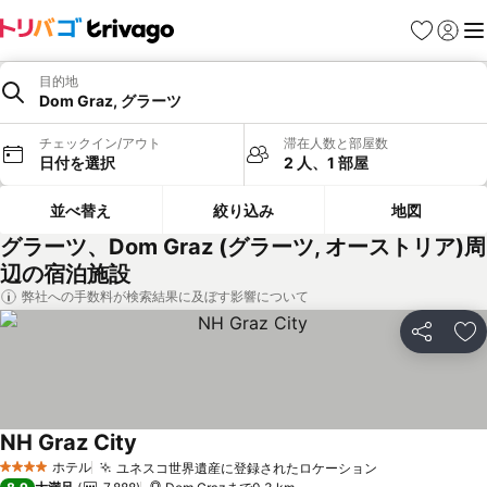
お気に入り
ログイ
メ
目的地
Dom Graz, グラーツ
チェックイン/アウト
滞在人数と部屋数
日付を選択
2 人、1 部屋
並べ替え
絞り込み
地図
グラーツ、Dom Graz (グラーツ, オーストリア)周
辺の宿泊施設
弊社への手数料が検索結果に及ぼす影響について
シェア
お
NH Graz City
ホテル
ユネスコ世界遺産に登録されたロケーション
4 ホテルのランク