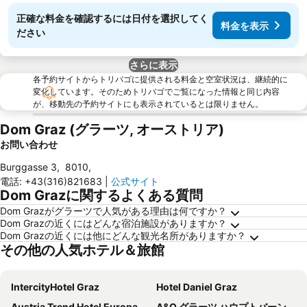
正確な料金を確認するには日付を選択してく
料金を表示
ださい
さらに表示
各予約サイトからトリバゴに提供される料金と空室状況は、継続的に
変化しています。そのためトリバゴでご覧になった情報と同じ内容
が、移動先の予約サイトにも表示されているとは限りません。
Dom Graz (グラーツ, オーストリア)
お問い合わせ
Burggasse 3
,
8010
,
電話
:
+43(316)821683
|
公式サイト
Dom Grazに関するよくある質問
Dom Grazがグラーツで人気がある理由は何ですか？
Dom Grazの近くにはどんな宿泊施設がありますか？
Dom Grazの近くには他にどんな観光名所がありますか？
その他の人気ホテル＆旅館
IntercityHotel Graz
Hotel Daniel Graz
Austria Trend Hotel Europa Graz Hauptbahnhof
A&O グラーツ ハウプトバーンホフ