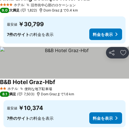
ホテル
旧市街中心部のロケーション
4 ホテルのランク
9.0
大満足
1,822
Dom Grazまで0.4 km
￥30,799
最安値
7件のサイト
の料金を表示
料金を表示
シェア
お
B&B Hotel Graz-Hbf
ホテル
便利な地下駐車場
2 ホテルのランク
8.1
満足
7,503
Dom Grazまで1.6 km
￥10,374
最安値
7件のサイト
の料金を表示
料金を表示