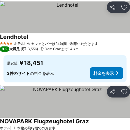
シェア
お
Lendhotel
ホテル
カフェとバーは24時間ご利用いただけます
4 ホテルのランク
9.2
大満足
3,556
Dom Grazまで1.4 km
￥18,451
最安値
3件のサイト
の料金を表示
料金を表示
シェア
お
NOVAPARK Flugzeughotel Graz
ホテル
本物の飛行機でのお食事