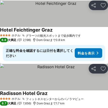
シェア
お
Hotel Feichtinger Graz
ホテル
グラーツの観光スポットまで徒歩圏内です
4 ホテルのランク
8.8
大満足
2,198
Dom Grazまで0.8 km
正確な料金を確認するには日付を選択してく
料金を表示
ださい
シェア
お
Radisson Hotel Graz
ホテル
フィットネスセンターからのパノラマビュー
4 ホテルのランク
8.7
大満足
7,656
Dom Grazまで1.7 km