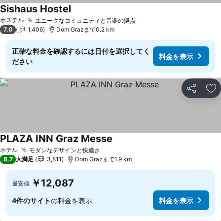
Sishaus Hostel
ホステル
ユニークなコミュニティと音楽の拠点
7.0
1,406
Dom Grazまで0.2 km
正確な料金を確認するには日付を選択してく
料金を表示
ださい
シェア
お
PLAZA INN Graz Messe
ホテル
モダンなデザインと快適さ
8.7
大満足
3,811
Dom Grazまで1.9 km
￥12,087
最安値
4件のサイト
の料金を表示
料金を表示