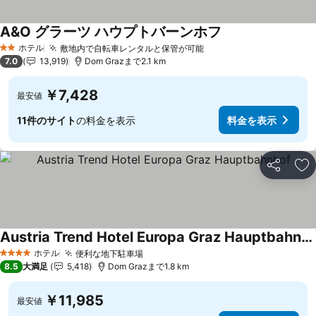
A&O グラーツ ハウプトバーンホフ
ホテル
敷地内で自転車レンタルと保管が可能
2 ホテルのランク
7.0
13,919
Dom Grazまで2.1 km
￥7,428
最安値
11件のサイト
の料金を表示
料金を表示
シェア
お
Austria Trend Hotel Europa Graz Hauptbahnhof
ホテル
便利な地下駐車場
4 ホテルのランク
8.5
大満足
5,418
Dom Grazまで1.8 km
￥11,985
最安値