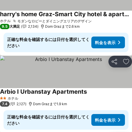
harry's home Graz-Smart City hotel & apartments
ホテル
モダンなロビーとダイニングエリアのデザイン
9.5
大満足
2,134
Dom Grazまで2.6 km
正確な料金を確認するには日付を選択してく
料金を表示
ださい
シェア
お
Arbio I Urbanstay Apartments
ホテル
2 ホテルのランク
7.4
2,127
Dom Grazまで1.9 km
正確な料金を確認するには日付を選択してく
料金を表示
ださい