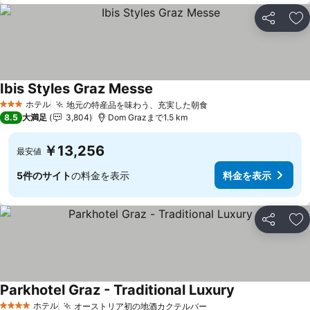
シェア
お
Ibis Styles Graz Messe
ホテル
地元の特産品を味わう、充実した朝食
3 ホテルのランク
8.5
大満足
3,804
Dom Grazまで1.5 km
￥13,256
最安値
5件のサイト
の料金を表示
料金を表示
シェア
お
Parkhotel Graz - Traditional Luxury
ホテル
オーストリア初の地酒カクテルバー