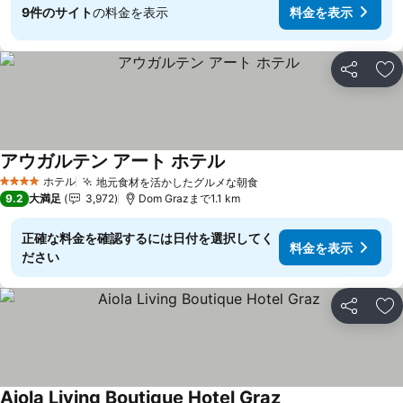
9件のサイト
の料金を表示
料金を表示
シェア
お
アウガルテン アート ホテル
ホテル
地元食材を活かしたグルメな朝食
4 ホテルのランク
9.2
大満足
3,972
Dom Grazまで1.1 km
正確な料金を確認するには日付を選択してく
料金を表示
ださい
シェア
お
Aiola Living Boutique Hotel Graz