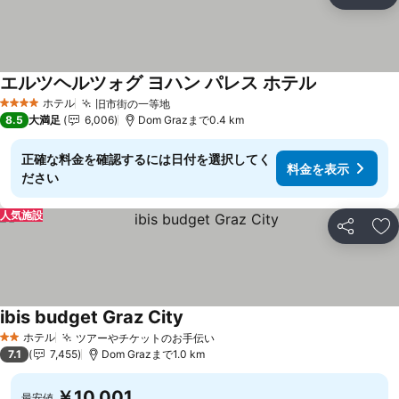
シェア
お
エルツヘルツォグ ヨハン パレス ホテル
ホテル
旧市街の一等地
4 ホテルのランク
8.5
大満足
6,006
Dom Grazまで0.4 km
正確な料金を確認するには日付を選択してく
料金を表示
ださい
人気施設
シェア
お
ibis budget Graz City
ホテル
ツアーやチケットのお手伝い
2 ホテルのランク
7.1
7,455
Dom Grazまで1.0 km
￥10,001
最安値