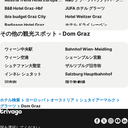
B&B Hotel Graz-Hbf
JUFA ホテル グラーツ
ibis budget Graz City
Hotel Weitzer Graz
Radisson Hotel Graz
ホテル ドライ レーベン
その他の観光スポット - Dom Graz
Hotel Mercure Graz City
Motel One Graz
Ibis Styles Graz Messe
PLAZA INN Graz Messe
ウィーン中央駅
Bahnhof Wien-Meidling
NH Graz City
harry's home Graz-Smart City hotel & apartments
ウィーン空港
シェーンブルン宮殿
Hotel Strasser
エルツヘルツォグ ヨハン パレス ホテル
シュテファン大聖堂
ザルツブルグ旧市街
NOVAPARK Flugzeughotel Graz
B&B Hotel Graz City-Süd
インネレ シュタット
Salzburg Hauptbahnhof
ホテル ゴルナー
PLAZA INN Graz City
旧市街
国立歌劇場
Grand Hôtel Wiesler Graz
Hotel Mariahilf
Wien Mitte - The Mall
ザグレブ国際空港
Schlossberghotel
Hotel Süd Graz
Bahnhof Wien Hütteldorf
Lake Bled
Lendhotel
NED Hotel
ホテル検索
ヨーロッパ
オーストリア
シュタイアーマルク
グラーツ
Dom Graz
U2 Station Stadion
Karlsplatz Parkanlagen
Zur Steirerstub'n
ホテル ツム ドム
バーンホーフシティ ヴィーン ヴェスト
ウィーン市庁舎
Amedia Express Graz Airport, Trademark Collection by Wyndham
Hotel Feichtinger Graz
Facebook
Twitter
Insta
Yo
ホーフブルク宮殿
Favoriten
Hotel Steiermarkhof
Aiola Living Boutique Hotel Graz
国を選択してください。