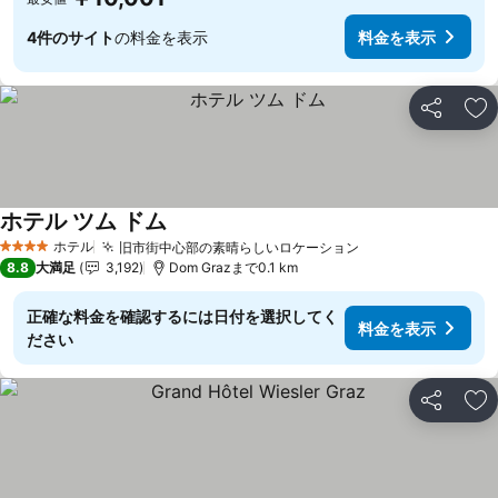
4件のサイト
の料金を表示
料金を表示
シェア
お
ホテル ツム ドム
ホテル
旧市街中心部の素晴らしいロケーション
4 ホテルのランク
8.8
大満足
3,192
Dom Grazまで0.1 km
正確な料金を確認するには日付を選択してく
料金を表示
ださい
シェア
お