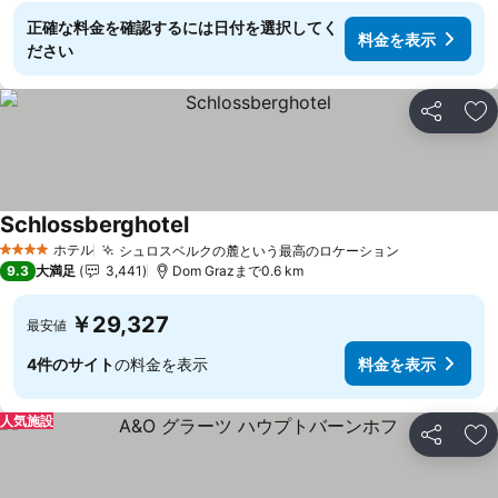
正確な料金を確認するには日付を選択してく
料金を表示
ださい
シェア
お
Schlossberghotel
ホテル
シュロスベルクの麓という最高のロケーション
4 ホテルのランク
9.3
大満足
3,441
Dom Grazまで0.6 km
￥29,327
最安値
4件のサイト
の料金を表示
料金を表示
人気施設
シェア
お