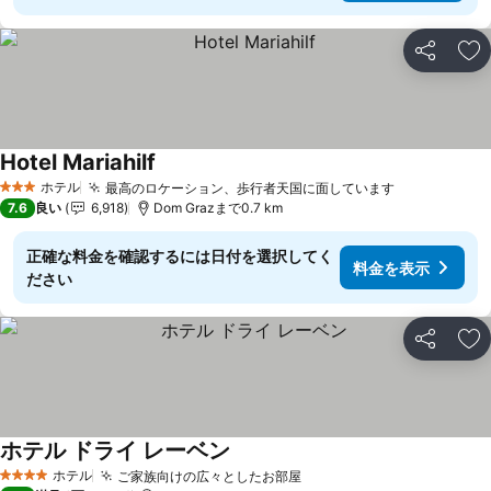
シェア
お
Hotel Mariahilf
ホテル
最高のロケーション、歩行者天国に面しています
3 ホテルのランク
7.6
良い
6,918
Dom Grazまで0.7 km
正確な料金を確認するには日付を選択してく
料金を表示
ださい
シェア
お
ホテル ドライ レーベン
ホテル
ご家族向けの広々としたお部屋
4 ホテルのランク