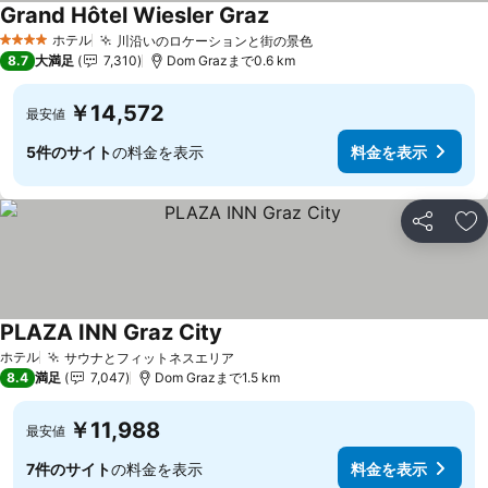
Grand Hôtel Wiesler Graz
ホテル
川沿いのロケーションと街の景色
4 ホテルのランク
8.7
大満足
7,310
Dom Grazまで0.6 km
￥14,572
最安値
5件のサイト
の料金を表示
料金を表示
シェア
お
PLAZA INN Graz City
ホテル
サウナとフィットネスエリア
8.4
満足
7,047
Dom Grazまで1.5 km
￥11,988
最安値
7件のサイト
の料金を表示
料金を表示