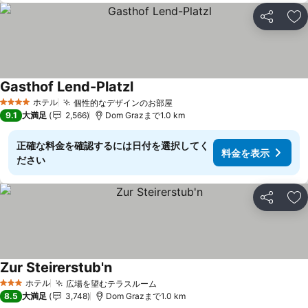
シェア
お
Gasthof Lend-Platzl
ホテル
個性的なデザインのお部屋
4 ホテルのランク
9.1
大満足
2,566
Dom Grazまで1.0 km
正確な料金を確認するには日付を選択してく
料金を表示
ださい
シェア
お
Zur Steirerstub'n
ホテル
広場を望むテラスルーム
3 ホテルのランク
8.5
大満足
3,748
Dom Grazまで1.0 km