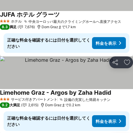
JUFA ホテル グラーツ
ホテル
中央ヨーロッパ最大のクライミングホールへ直接アクセス
3 ホテルのランク
8.3
満足
7,676
Dom Grazまで1.7 km
正確な料金を確認するには日付を選択してく
料金を表示
ださい
シェア
お
Limehome Graz - Argos by Zaha Hadid
サービス付きアパートメント
設備の充実した簡易キッチン
3 ホテルのランク
9.2
大満足
2,615
Dom Grazまで0.2 km
正確な料金を確認するには日付を選択してく
料金を表示
ださい