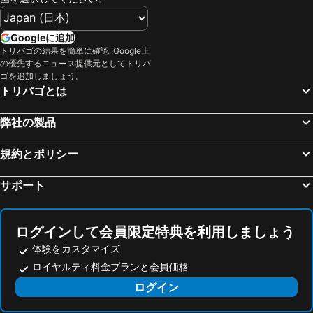
City Airport Train
Museum Hallstatt
I AM HOTEL Graz-Seiersberg
Arbio I Urbanstay Apartments
Linz Hauptbahnhof
Landstraße
sHome Hotel Graz
Hotel Alter Telegraf
Googleに追加
ブラチスラヴァ城
マリアヒルファー通り
トリバゴの結果を簡単に確認: Google上
Pension Günther
の優先するニュース提供元としてトリバ
Ljubljana Center
Neubau
ゴを追加しましょう。
トリバゴとは
Stenjevec
Zagrebački Glavni Kolodvor
Riviéra
Mirabell Palace
弊社の製品
Hauptbahnhof Graz
Secession
ザルツブルク大聖堂
Ljubljana Jože Pučnik Airport
規約とポリシー
Sankt Anton von Padua Wien 15
Bahnhof Wien Praterstern
サポート
Salzwelten Hallstatt
Autobusni Kolodvor Zagreb
Bad Ischl
G3 Shopping Resort Gerasdorf
ログインして会員限定特典を利用しましょう
Salzburger Festspiele
美術史博物館
体験をカスタマイズ
Ringstrasse
U-Bahnlinie U1
ロイヤルティ料金プランと会員価格
Raimund Theater
Belvedere Palace
ログイン
カールス教会
Wiener Opernball