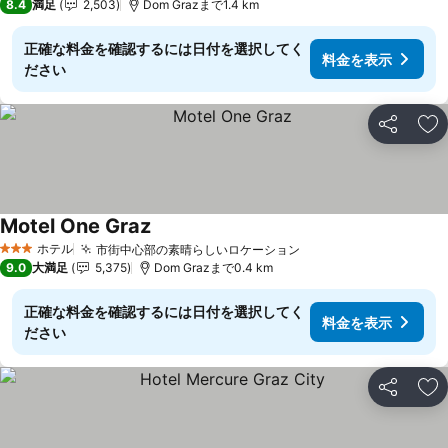
8.4
満足
2,503
Dom Grazまで1.4 km
正確な料金を確認するには日付を選択してく
料金を表示
ださい
シェア
お
Motel One Graz
ホテル
市街中心部の素晴らしいロケーション
3 ホテルのランク
9.0
大満足
5,375
Dom Grazまで0.4 km
正確な料金を確認するには日付を選択してく
料金を表示
ださい
シェア
お