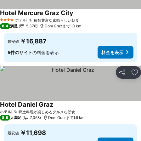
Hotel Mercure Graz City
ホテル
種類豊富な素晴らしい朝食
4 ホテルのランク
8.4
満足
5,376
Dom Grazまで1.0 km
￥16,887
最安値
5件のサイト
の料金を表示
料金を表示
シェア
お
Hotel Daniel Graz
ホテル
郷土料理が楽しめるグルメな朝食
8.5
大満足
7,068
Dom Grazまで1.9 km
￥11,698
最安値