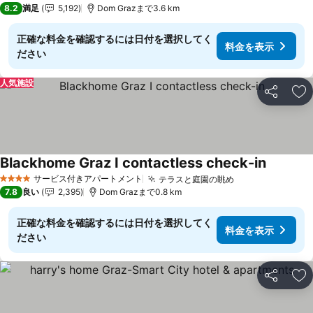
8.2
満足
5,192
Dom Grazまで3.6 km
正確な料金を確認するには日付を選択してく
料金を表示
ださい
人気施設
シェア
お
Blackhome Graz I contactless check-in
サービス付きアパートメント
テラスと庭園の眺め
4 ホテルのランク
7.8
良い
2,395
Dom Grazまで0.8 km
正確な料金を確認するには日付を選択してく
料金を表示
ださい
シェア
お