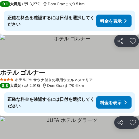
4 ホテルのランク
9.1
大満足
3,272
Dom Grazまで0.5 km
正確な料金を確認するには日付を選択してく
料金を表示
ださい
シェア
お
ホテル ゴルナー
ホテル
サウナ付きの専用ウェルネスエリア
4 ホテルのランク
8.8
大満足
2,918
Dom Grazまで0.6 km
正確な料金を確認するには日付を選択してく
料金を表示
ださい
シェア
お