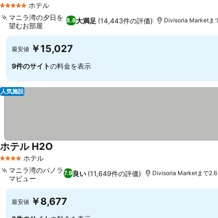
ホテル
5 ホテルのランク
マニラ湾の夕日を
大満足
(14,443件の評価)
8.8
Divisoria Marketま
望むお部屋
￥15,027
最安値
9件のサイト
の料金を表示
人気施設
ホテル H2O
ホテル
4 ホテルのランク
マニラ湾のパノラ
良い
(11,649件の評価)
7.9
Divisoria Marketまで2.6
マビュー
￥8,677
最安値