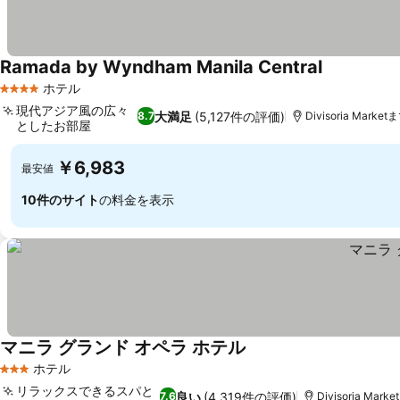
Ramada by Wyndham Manila Central
ホテル
4 ホテルのランク
現代アジア風の広々
大満足
(5,127件の評価)
8.7
Divisoria Market
としたお部屋
￥6,983
最安値
10件のサイト
の料金を表示
マニラ グランド オペラ ホテル
ホテル
3 ホテルのランク
リラックスできるスパと
良い
(4,319件の評価)
7.6
Divisoria Mark