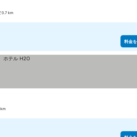
で3.7 km
料金を
 km