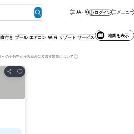
JA · ￥
メニュー
ログイン
地図を表示
朝食付き
プール
エアコン
WiFi
リゾート
サービス付きアパートメント
社への手数料が検索結果に及ぼす影響について
お気に入りに追加
シェア