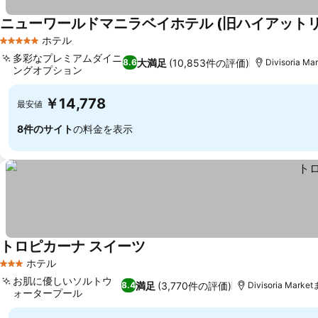
ニューワールドマニラベイホテル (旧ハイアット
ホテル
5 ホテルのランク
多彩なプレミアムダイニ
大満足
(10,853件の評価)
8.6
Divisoria M
ングオプション
￥14,778
最安値
8件のサイト
の料金を表示
トロピカーナ スイーツ
ホテル
3 ホテルのランク
お肌に優しいソルトウ
満足
(3,770件の評価)
8.4
Divisoria Marke
ォータープール