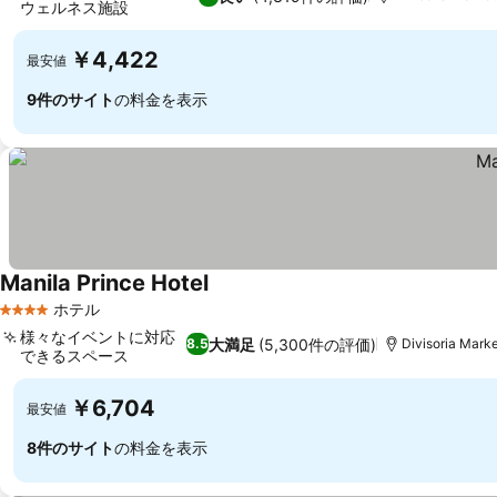
ウェルネス施設
￥4,422
最安値
9件のサイト
の料金を表示
Manila Prince Hotel
ホテル
4 ホテルのランク
様々なイベントに対応
大満足
(5,300件の評価)
8.5
Divisoria Mar
できるスペース
￥6,704
最安値
8件のサイト
の料金を表示