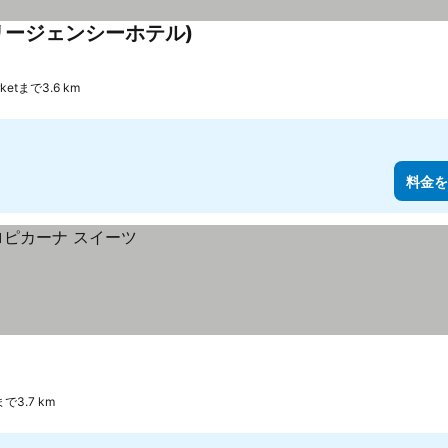
リージェンシーホテル)
arketまで3.6 km
料金を
tまで3.7 km