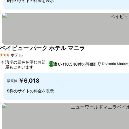
9件のサイト
の料金を表示
ベイビュー パーク ホテル マニラ
ホテル
3 ホテルのランク
湾岸の景色を望むお部
良い
(10,540件の評価)
7.8
Divisoria Mark
屋もございます
￥6,018
最安値
9件のサイト
の料金を表示