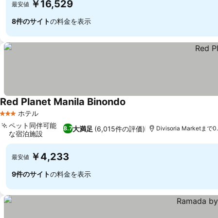
￥16,529
最安値
8件のサイト
の料金を表示
Red Planet Manila Binondo
ホテル
3 ホテルのランク
ペット同伴可能
大満足
(6,015件の評価)
8.7
Divisoria Marketまで0
な宿泊施設
￥4,233
最安値
9件のサイト
の料金を表示