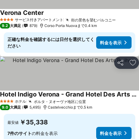
Verona Center
サービス付きアパートメント
街の景色を望むバルコニー
4 ホテルのランク
9.2
大満足
879
Corso Porta Nuovaまで0.4 km
正確な料金を確認するには日付を選択してく
料金を表示
ださい
シェア
お
Hotel Indigo Verona - Grand Hotel Des Arts By Ihg
ホテル
ポルタ・ヌオーヴァ地区に位置
4 ホテルのランク
9.0
大満足
5,495
Castelvecchioまで0.5 km
￥35,338
最安値
7件のサイト
の料金を表示
料金を表示