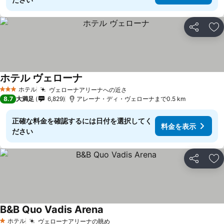
シェア
お
ホテル ヴェローナ
ホテル
ヴェローナアリーナへの近さ
3 ホテルのランク
8.7
大満足
6,829
アレーナ・ディ・ヴェローナまで0.5 km
正確な料金を確認するには日付を選択してく
料金を表示
ださい
シェア
お
B&B Quo Vadis Arena
ホテル
ヴェローナアリーナの眺め