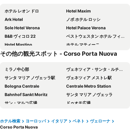
ホテル レオン ドロ
Hotel Maxim
Ark Hotel
ノボ ホテル ロッシ
Sole Hotel Verona
Hotel Palace Verona
B&B ヴィコロ 22
ベストウェスタン ホテル フィレンツェ
Hotel Mastino
ホテル マティーニ
その他の観光スポット - Corso Porta Nuova
B&B ホテル ヴェローナ
ホテル サン マルコ シティ リゾート & スパ
ホテル ピッコロ
Hotel San Luca
ミラノ中心部
ヴェネツィア・サンタ・ルチーア駅
Best Western Hotel Fiera Verona
Hotel Marco Polo
サンタ マリア ノヴェッラ駅
ヴェネツィア メストレ駅
Mastino Rooms
Ai Leoni
Bologna Centrale
Centrale Metro Station
SHG ホテル ヴェローナ
ホテル アカデミア
Bahnhof Sankt Moritz
サンタ マリア ノヴェッラ
Casa per ferie Don Bosco
ホテル ポルタ パリオ
サン・マルコ広場
ドゥオモ広場
Boutique Hotel Touring
Moxy Verona
ポルタ ガリバルディ駅
ミラノ リナーテ空港
Best Western Hotel Armando
ホテル レオパルディ
San Marco
ヴェネツィア・テッセラ空港
レジデンツァ コールディヴェローナ
Byblos Art Hotel Villa Amistà
ホテル検索
ヨーロッパ
イタリア
ベネト
ヴェローナ
Corso Porta Nuova
ミラノ大聖堂
Silvio Berlusconi Milan Malpensa Airport
Hotel Giulietta e Romeo
Romeo & Juliet Non-Hotel