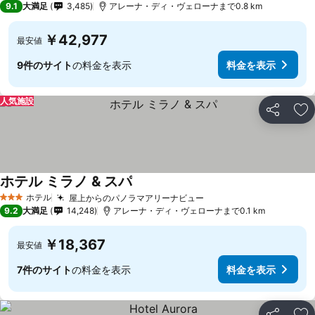
9.1
大満足
3,485
アレーナ・ディ・ヴェローナまで0.8 km
￥42,977
最安値
9件のサイト
の料金を表示
料金を表示
人気施設
シェア
お
ホテル ミラノ & スパ
ホテル
屋上からのパノラマアリーナビュー
3 ホテルのランク
9.2
大満足
14,248
アレーナ・ディ・ヴェローナまで0.1 km
￥18,367
最安値
7件のサイト
の料金を表示
料金を表示