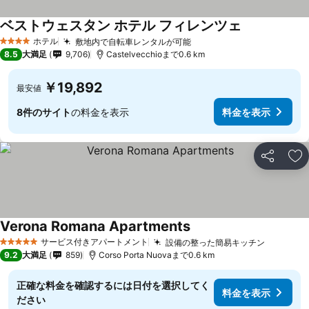
ベストウェスタン ホテル フィレンツェ
ホテル
敷地内で自転車レンタルが可能
4 ホテルのランク
8.5
大満足
9,706
Castelvecchioまで0.6 km
￥19,892
最安値
8件のサイト
の料金を表示
料金を表示
シェア
お
Verona Romana Apartments
サービス付きアパートメント
設備の整った簡易キッチン
5 ホテルのランク
9.2
大満足
859
Corso Porta Nuovaまで0.6 km
正確な料金を確認するには日付を選択してく
料金を表示
ださい