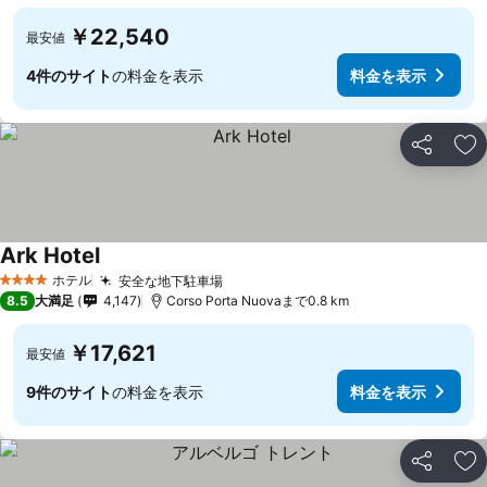
￥22,540
最安値
4件のサイト
の料金を表示
料金を表示
シェア
お
Ark Hotel
ホテル
安全な地下駐車場
4 ホテルのランク
8.5
大満足
4,147
Corso Porta Nuovaまで0.8 km
￥17,621
最安値
9件のサイト
の料金を表示
料金を表示
シェア
お