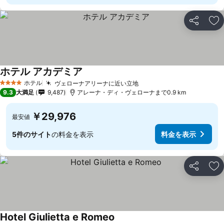
シェア
お
ホテル アカデミア
ホテル
ヴェローナアリーナに近い立地
4 ホテルのランク
9.3
大満足
9,487
アレーナ・ディ・ヴェローナまで0.9 km
￥29,976
最安値
5件のサイト
の料金を表示
料金を表示
シェア
お
Hotel Giulietta e Romeo