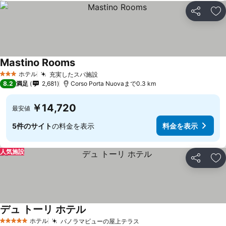
シェア
お
Mastino Rooms
ホテル
充実したスパ施設
3 ホテルのランク
8.2
満足
2,681
Corso Porta Nuovaまで0.3 km
￥14,720
最安値
5件のサイト
の料金を表示
料金を表示
人気施設
シェア
お
デュ トーリ ホテル
ホテル
パノラマビューの屋上テラス
5 ホテルのランク