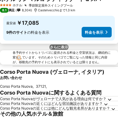
ホテル
季節限定屋外スイミングプール
4 ホテルのランク
8.1
満足
8,304
Castelvecchioまで1.3 km
￥17,085
最安値
9件のサイト
の料金を表示
料金を表示
さらに表示
各予約サイトからトリバゴに提供される料金と空室状況は、継続的に
変化しています。そのためトリバゴでご覧になった情報と同じ内容
が、移動先の予約サイトにも表示されているとは限りません。
Corso Porta Nuova (ヴェローナ, イタリア)
お問い合わせ
Corso Porta Nuova
,
37121
,
Corso Porta Nuovaに関するよくある質問
Corso Porta Nuovaがヴェローナで人気がある理由は何ですか？
Corso Porta Nuovaの近くにはどんな宿泊施設がありますか？
Corso Porta Nuovaの近くには他にどんな観光名所がありますか？
その他の人気ホテル＆旅館