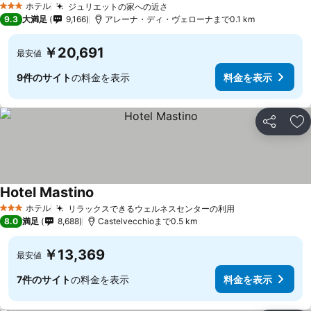
ホテル
ジュリエットの家への近さ
3 ホテルのランク
9.3
大満足
9,166
アレーナ・ディ・ヴェローナまで0.1 km
￥20,691
最安値
9件のサイト
の料金を表示
料金を表示
シェア
お
Hotel Mastino
ホテル
リラックスできるウェルネスセンターの利用
3 ホテルのランク
8.0
満足
8,688
Castelvecchioまで0.5 km
￥13,369
最安値
7件のサイト
の料金を表示
料金を表示