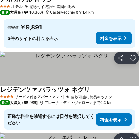
ホテル
静かな住宅街の庭園の眺め
3 ホテルのランク
8.9
大満足
10,366
Castelvecchioまで1.4 km
￥9,891
最安値
5件のサイト
の料金を表示
料金を表示
シェア
お
レジデンツァ パラッツォ ネグリ
サービス付きアパートメント
自炊可能な簡易キッチン
4 ホテルのランク
9.7
大満足
986
アレーナ・ディ・ヴェローナまで0.3 km
正確な料金を確認するには日付を選択してく
料金を表示
ださい