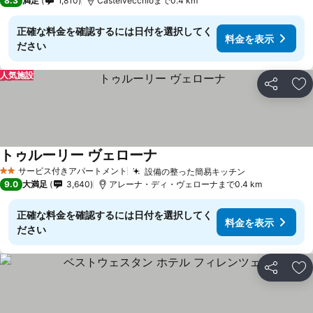
8.3
満足
1,810
Castelvecchioまで0.4 km
正確な料金を確認するには日付を選択してく
料金を表示
ださい
人気施設
シェア
お
トゥルーリー ヴェローナ
サービス付きアパートメント
設備の整った簡易キッチン
2 ホテルのランク
9.0
大満足
3,640
アレーナ・ディ・ヴェローナまで0.4 km
正確な料金を確認するには日付を選択してく
料金を表示
ださい
シェア
お