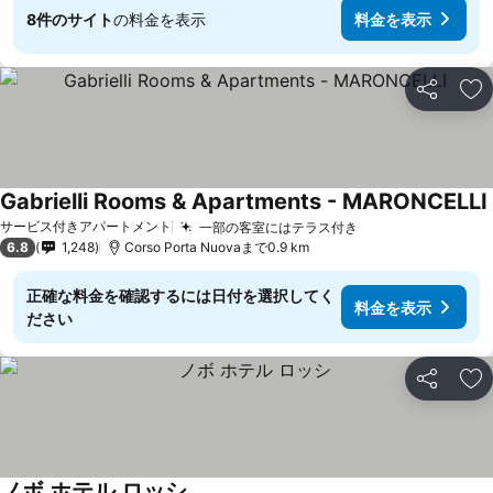
8件のサイト
の料金を表示
料金を表示
シェア
お
Gabrielli Rooms & Apartments - MARONCELLI
サービス付きアパートメント
一部の客室にはテラス付き
6.8
1,248
Corso Porta Nuovaまで0.9 km
正確な料金を確認するには日付を選択してく
料金を表示
ださい
シェア
お
ノボ ホテル ロッシ