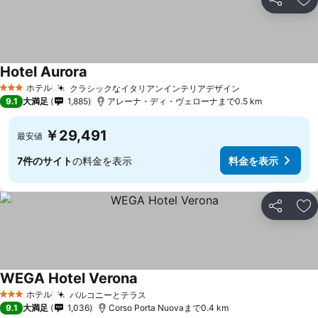
シェア
お
Hotel Aurora
ホテル
クラシックなイタリアンインテリアデザイン
3 ホテルのランク
9.1
大満足
1,885
アレーナ・ディ・ヴェローナまで0.5 km
￥29,491
最安値
7件のサイト
の料金を表示
料金を表示
シェア
お
WEGA Hotel Verona
ホテル
バルコニーとテラス
3 ホテルのランク
9.1
大満足
1,036
Corso Porta Nuovaまで0.4 km