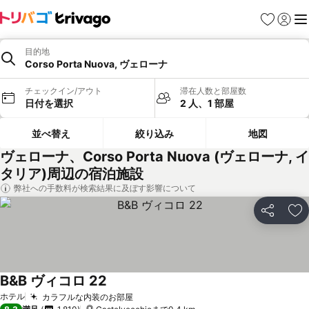
お気に入り
ログイ
メ
目的地
Corso Porta Nuova, ヴェローナ
チェックイン/アウト
滞在人数と部屋数
日付を選択
2 人、1 部屋
並べ替え
絞り込み
地図
ヴェローナ、Corso Porta Nuova (ヴェローナ, イ
タリア)周辺の宿泊施設
弊社への手数料が検索結果に及ぼす影響について
シェア
お
B&B ヴィコロ 22
ホテル
カラフルな内装のお部屋