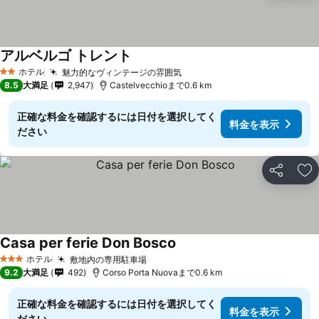
アルベルゴ トレント
ホテル
魅力的なヴィンテージの雰囲気
2 ホテルのランク
8.5
大満足
2,947
Castelvecchioまで0.6 km
正確な料金を確認するには日付を選択してく
料金を表示
ださい
シェア
お
Casa per ferie Don Bosco
ホテル
敷地内の専用駐車場
3 ホテルのランク
9.2
大満足
492
Corso Porta Nuovaまで0.6 km
正確な料金を確認するには日付を選択してく
料金を表示
ださい