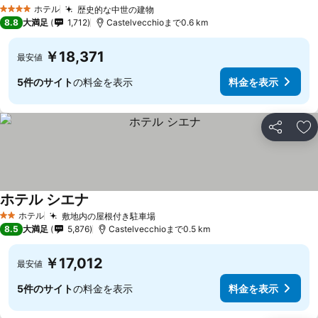
ホテル
歴史的な中世の建物
4 ホテルのランク
8.8
大満足
1,712
Castelvecchioまで0.6 km
￥18,371
最安値
5件のサイト
の料金を表示
料金を表示
シェア
お
ホテル シエナ
ホテル
敷地内の屋根付き駐車場
2 ホテルのランク
8.5
大満足
5,876
Castelvecchioまで0.5 km
￥17,012
最安値
5件のサイト
の料金を表示
料金を表示