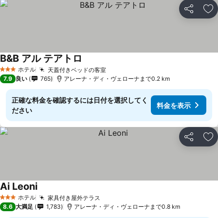
シェア
お
B&B アル テアトロ
ホテル
天蓋付きベッドの客室
3 ホテルのランク
7.9
良い
765
アレーナ・ディ・ヴェローナまで0.2 km
正確な料金を確認するには日付を選択してく
料金を表示
ださい
シェア
お
Ai Leoni
ホテル
家具付き屋外テラス
3 ホテルのランク
8.6
大満足
1,783
アレーナ・ディ・ヴェローナまで0.8 km