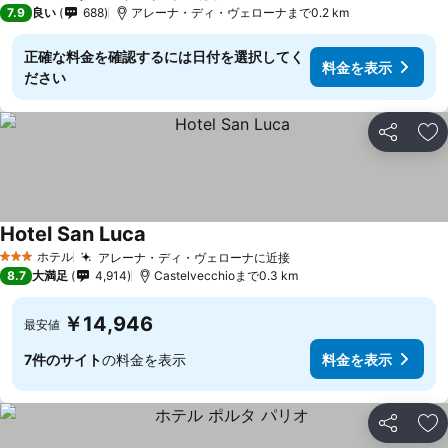
1 ホテルのランク
7.9
良い
688
アレーナ・ディ・ヴェローナまで0.2 km
正確な料金を確認するには日付を選択してく
料金を表示
ださい
シェア
お
Hotel San Luca
ホテル
アレーナ・ディ・ヴェローナに近接
3 ホテルのランク
8.7
大満足
4,914
Castelvecchioまで0.3 km
￥14,946
最安値
7件のサイト
の料金を表示
料金を表示
シェア
お