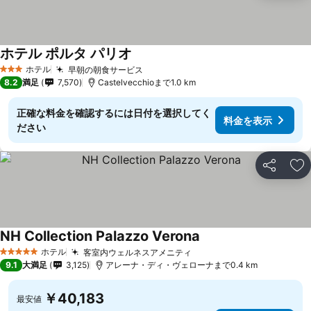
ホテル ポルタ パリオ
ホテル
早朝の朝食サービス
3 ホテルのランク
8.2
満足
7,570
Castelvecchioまで1.0 km
正確な料金を確認するには日付を選択してく
料金を表示
ださい
シェア
お
NH Collection Palazzo Verona
ホテル
客室内ウェルネスアメニティ
5 ホテルのランク
9.1
大満足
3,125
アレーナ・ディ・ヴェローナまで0.4 km
￥40,183
最安値