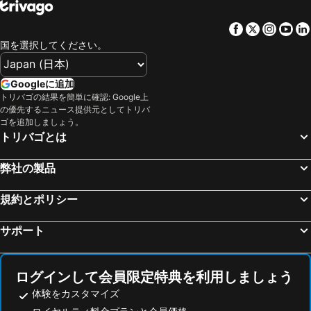
リアルト橋
Padova Central Station
Hotel Bologna Verona
ホテル シエナ
Facebook
Twitter
Insta
Yo
Cadorna – Triennale Metro Station
Carnevale di Venezia
Hotel La Carica
ベストウェスタン ホテル CTC ホテル ヴェローナ
国を選択してください。
フィレンツェ フィエラ
Milano Certosa
ホテル ガットパルド
Star Hotel Airport Verona
フィレンツェ大聖堂
フィレンツェ アメリゴ ヴェスプッチ空港
アルベルゴ フォンタナ
コロンバ ドーロ ホテル
Googleに追加
Olympic Ice Stadium
Stazione di Bergamo
トリバゴの結果を簡単に確認: Google上
La Maison De Charme
Active Hotel Paradiso & Golf
の優先するニュース提供元としてトリバ
Brera
Verona Porta Nuova
Hotel Catullo
ホテル モンテメッツィ
ゴを追加しましょう。
トリバゴとは
Lido Venezia
La Spezia Central Station
Hotel Villa Malaspina
ベストウェスタン ホテル ツーリスモ
アレーナ・ディ・ヴェローナ
Centro Direzionale di Milano
West Point Airport Hotel
Muraless Art Hotel, WorldHotels Crafted
弊社の製品
ボローニャ・ボルゴ・パニゴーレ空港
ピサの斜塔
ホテル ヴェローナ
ホテル イタリア
旧市街
Genova in Tour
規約とポリシー
Corte Della Rocca Bassa
ホテル アリーナ
Cannaregio
Bergamo Città Alta
アルベルゴ トレント
Hotel Indigo Verona - Grand Hotel Des Arts By Ihg
サポート
コモ湖
Rimini
Hotel Giberti & Spa
アル フィラルモニコ
Piazza della Vittoria
San Babila
B&B アル テアトロ
WEGA Hotel Verona
ログインして会員限定特典を利用しましょう
Duomo Metro Station
St Moritzersee
Boutique Hotel Scalzi - Adults Only
Residenza al Castello
体験をカスタマイズ
フィエラミラノシティ
Centro Casa Cortina
Rooms Giulietta e Romeo
Best Western Plus Hotel De Capuleti