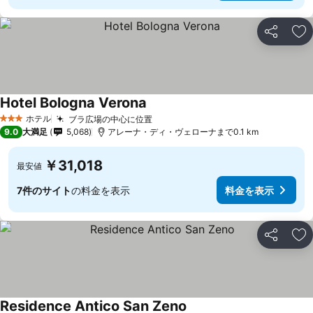
シェア
お
Hotel Bologna Verona
ホテル
ブラ広場の中心に位置
3 ホテルのランク
9.0
大満足
5,068
アレーナ・ディ・ヴェローナまで0.1 km
￥31,018
最安値
7件のサイト
の料金を表示
料金を表示
シェア
お
Residence Antico San Zeno