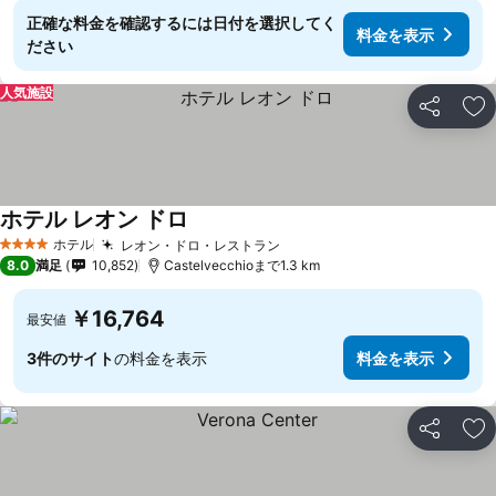
正確な料金を確認するには日付を選択してく
料金を表示
ださい
人気施設
シェア
お
ホテル レオン ドロ
ホテル
レオン・ドロ・レストラン
4 ホテルのランク
8.0
満足
10,852
Castelvecchioまで1.3 km
￥16,764
最安値
3件のサイト
の料金を表示
料金を表示
シェア
お