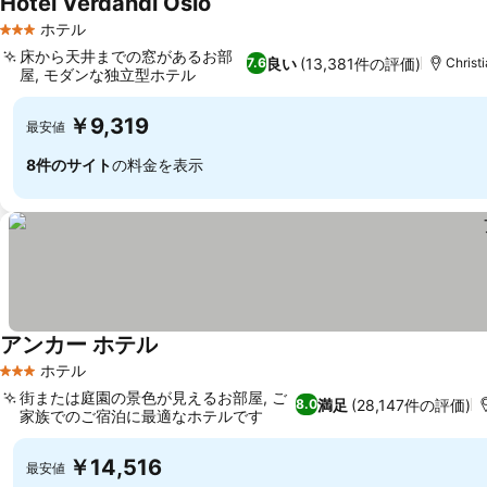
Hotel Verdandi Oslo
ホテル
3 ホテルのランク
床から天井までの窓があるお部
良い
(13,381件の評価)
7.6
Christ
屋, モダンな独立型ホテル
￥9,319
最安値
8件のサイト
の料金を表示
アンカー ホテル
ホテル
3 ホテルのランク
街または庭園の景色が見えるお部屋, ご
満足
(28,147件の評価)
8.0
家族でのご宿泊に最適なホテルです
￥14,516
最安値