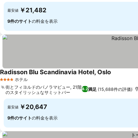
￥21,482
最安値
9件のサイト
の料金を表示
Radisson Blu Scandinavia Hotel, Oslo
ホテル
4 ホテルのランク
街とフィヨルドのパノラマビュー, 21階
満足
(15,688件の評価)
8.2
のスタイリッシュなサミットバー
￥20,647
最安値
9件のサイト
の料金を表示