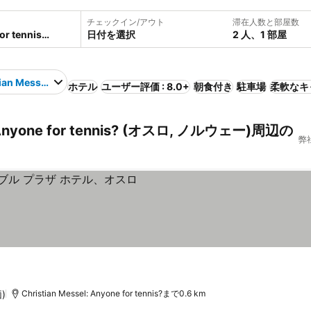
チェックイン/アウト
滞在人数と部屋数
日付を選択
2 人、1 部屋
ian Messel: Anyone for tennis?
ホテル
ユーザー評価 : 8.0+
朝食付き
駐車場
柔軟なキ
 Anyone for tennis? (オスロ, ノルウェー)周辺の
弊
)
Christian Messel: Anyone for tennis?まで0.6 km