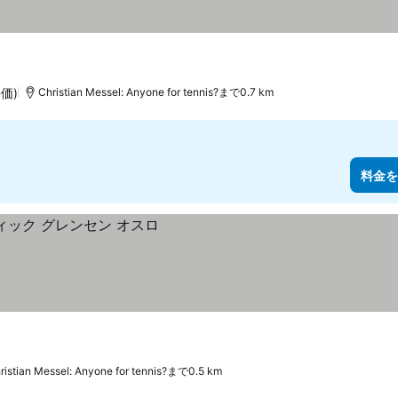
評価)
Christian Messel: Anyone for tennis?まで0.7 km
料金を
ristian Messel: Anyone for tennis?まで0.5 km