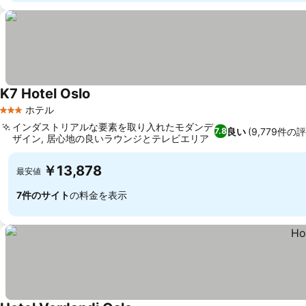
K7 Hotel Oslo
ホテル
3 ホテルのランク
インダストリアルな要素を取り入れたモダンデ
良い
(9,779件の
7.8
ザイン, 居心地の良いラウンジとテレビエリア
￥13,878
最安値
7件のサイト
の料金を表示