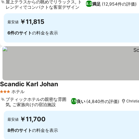
屋上テラスからの眺めでリラックス, ト
満足
(12,954件の評価)
8.0
レンディでコンパクトな客室デザイン
￥11,815
最安値
6件のサイト
の料金を表示
Scandic Karl Johan
ホテル
3 ホテルのランク
ブティックホテルの親密な雰囲
良い
(4,840件の評価)
7.5
Christ
気, ご家族向けの宿泊施設
￥11,700
最安値
8件のサイト
の料金を表示