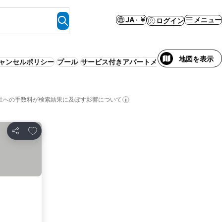
JA · ￥
メニュー
ログイン
地図を表示
ャンセルポリシー
プール
サービス付きアパートメント
WiFi
スパ
事
社への手数料が検索結果に及ぼす影響について
お気に入りに追加
シェア