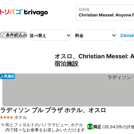
目的地
条件絞込み
並べ替え
料金
Christ
オスロ、Christian Messel:
宿泊施設
人気施設
ラディソン ブル プラザ ホテル、オスロ
ホテル
4 ホテルのランク
街とフィヨルドのパノラマビュー, ホテル
満足
(28,943件の評価
8.4
内で様々なお食事をお楽しみいただけます