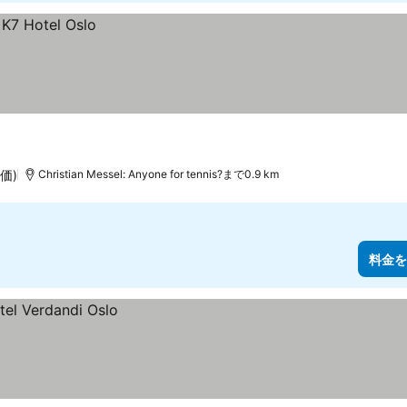
評価)
Christian Messel: Anyone for tennis?まで0.9 km
料金を