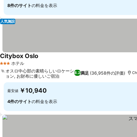
8件のサイト
の料金を表示
人気施設
Citybox Oslo
ホテル
3 ホテルのランク
オスロ中心部の素晴らしいロケーシ
満足
(36,958件の評価)
8.2
Ch
ョン, お財布に優しいご宿泊
￥10,940
最安値
4件のサイト
の料金を表示