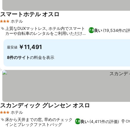
スマートホテル オスロ
ホテル
3 ホテルのランク
上質なDUXマットレス, ホテル内でスマート
良い
(19,534件の
7.9
カーや自転車のレンタルをご利用いただけま
す
￥11,491
最安値
8件のサイト
の料金を表示
スカンディック グレンセン オスロ
ホテル
3 ホテルのランク
床から天井までの窓, 早めのチェック
良い
(4,411件の評価)
7.8
Ch
インとブレックファストバッグ