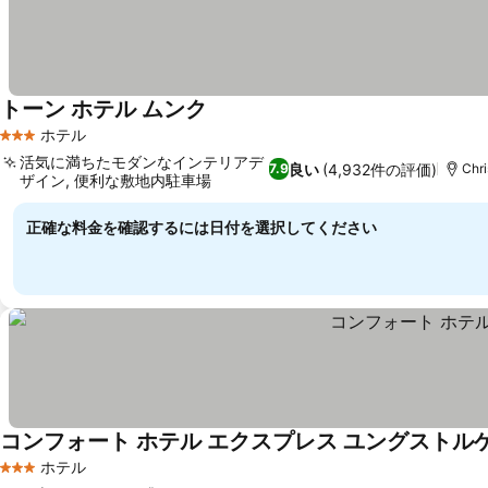
トーン ホテル ムンク
ホテル
3 ホテルのランク
活気に満ちたモダンなインテリアデ
良い
(4,932件の評価)
7.9
Chr
ザイン, 便利な敷地内駐車場
正確な料金を確認するには日付を選択してください
コンフォート ホテル エクスプレス ユングストル
ホテル
3 ホテルのランク