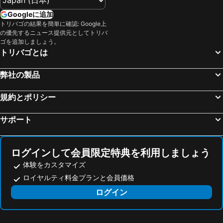
Hauptbahnhof Luzern
Montreux Jazz Festival
Hotel Royal
ホテル オウトイユ
Googleに追加
Central Station
Central Station Basel
トリバゴの結果を簡単に確認: Google上
シャトー ド ボッセ
IntercityHotel Geneva
の優先するニュース提供元としてトリバ
Gare Lyon Perrache
Matterhorn
Campanile Annemasse Centre - Gare
Hôtel Drake Longchamp
ゴを追加しましょう。
トリバゴとは
Swiss Alps Jungfrau-Aletsch
Station Montreux
イビス ジュネーブ プチ ランシー
モーベンピック ホテル & カジノ ジュネーブ
トリノ空港
Entreves
ホテル クリスタル
デザイン ホテル F6
弊社の製品
Les Bains de Saillon
Les Péjoces
レジデンス スタジオ ジュネーブ サントル
hotelF1 Genève Saint Julien en Genevois
Aéroport Lyon Saint Exupéry
DomoBianca
規約とポリシー
Rhodania Boutique Hôtel
Hôtel Les Armures
Juventus Stadium
Eaux-Vives
Le Cénacle
ホテル ディプロマテ
サポート
Lausanne Airport
Aosta Valley Airport
ザ パックス ホテル
Calvy
Les Gratte-ciel
Bümpliz
Hotel Sagitta
ホテル センチュリー
ログインして会員限定特典を利用しましょう
Gornergrat Bahn
Hauptbahnhof Bern
Primadom Aparthotel
Fontaine
体験をカスタマイズ
Kleine Scheidegg - Männlichen
古代エジプト博物館
HOOD Hotel
Marmont Hotel
ロイヤルティ料金プランと会員価格
Löwendenkmal
Château de Neuchatel
Hôtel de la Cigogne
Hôtel Longemalle
ログイン
Cité - Centre des Congrès
Champvert
Hotel Metropole Geneve
ホテル チャーチル
Champel
Natural history museum
citizenM Geneva
フロートイン