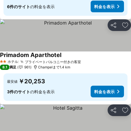
6件のサイト
の料金を表示
料金を表示
シェア
お
Primadom Aparthotel
ホテル
プライベートバルコニー付きの客室
2 ホテルのランク
8.1
満足
961
Champelまで1.4 km
￥20,253
最安値
3件のサイト
の料金を表示
料金を表示
シェア
お