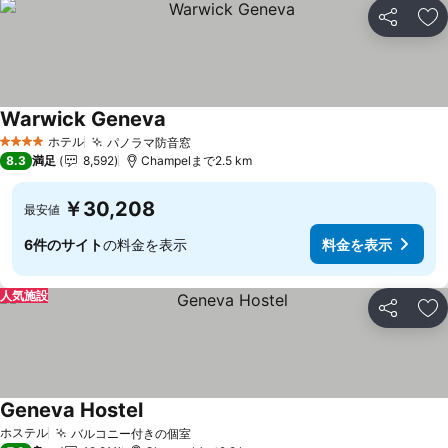
シェア
お
Warwick Geneva
ホテル
パノラマ防音窓
4 ホテルのランク
8.3
満足
8,592
Champelまで2.5 km
￥30,208
最安値
6件のサイト
の料金を表示
料金を表示
人気施設
シェア
お
Geneva Hostel
ホステル
バルコニー付きの個室