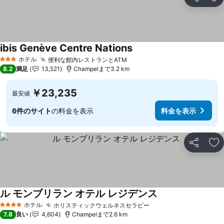
シェア
お
ibis Genève Centre Nations
ホテル
便利な館内レストランとATM
3 ホテルのランク
8.2
満足
13,521
Champelまで3.2 km
￥23,235
最安値
6件のサイト
の料金を表示
料金を表示
シェア
お
ル モンブリラン オテル レジデンス
ホテル
ホリスティックウェルネスセラピー
4 ホテルのランク
7.8
良い
4,604
Champelまで2.6 km