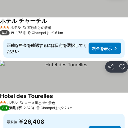
ホテル チャーチル
ホテル
家族向けの設備
3 ホテルのランク
6.2
1,751
Champelまで1.6 km
正確な料金を確認するには日付を選択してく
料金を表示
ださい
シェア
お
Hotel des Tourelles
ホテル
ローヌ川と街の景色
2 ホテルのランク
8.1
満足
2,823
Champelまで2.2 km
￥26,408
最安値