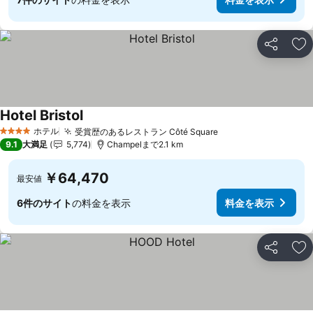
シェア
お
Hotel Bristol
ホテル
受賞歴のあるレストラン Côté Square
4 ホテルのランク
9.1
大満足
5,774
Champelまで2.1 km
￥64,470
最安値
6件のサイト
の料金を表示
料金を表示
シェア
お