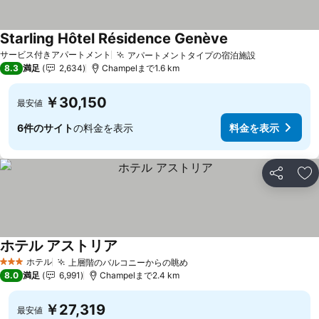
Starling Hôtel Résidence Genève
サービス付きアパートメント
アパートメントタイプの宿泊施設
8.3
満足
2,634
Champelまで1.6 km
￥30,150
最安値
6件のサイト
の料金を表示
料金を表示
シェア
お
ホテル アストリア
ホテル
上層階のバルコニーからの眺め
3 ホテルのランク
8.0
満足
6,991
Champelまで2.4 km
￥27,319
最安値