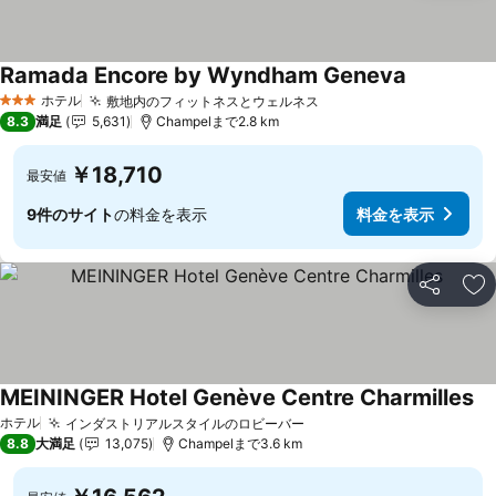
Ramada Encore by Wyndham Geneva
ホテル
敷地内のフィットネスとウェルネス
3 ホテルのランク
8.3
満足
5,631
Champelまで2.8 km
￥18,710
最安値
9件のサイト
の料金を表示
料金を表示
シェア
お
MEININGER Hotel Genève Centre Charmilles
ホテル
インダストリアルスタイルのロビーバー
8.8
大満足
13,075
Champelまで3.6 km