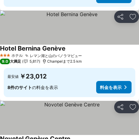
シェア
お
Hotel Bernina Genève
ホテル
レマン湖と山のパノラマビュー
3 ホテルのランク
9.0
大満足
5,817
Champelまで2.5 km
￥23,012
最安値
8件のサイト
の料金を表示
料金を表示
シェア
お
Novotel Genève Centre