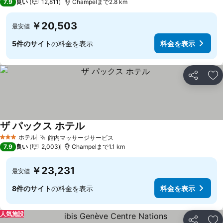
7.9
良い
12,811
Champelまで2.8 km
￥20,503
最安値
5件のサイト
の料金を表示
料金を表示
シェア
お
ザ パックス ホテル
ホテル
館内マッサージサービス
3 ホテルのランク
7.9
良い
2,003
Champelまで1.1 km
￥23,231
最安値
8件のサイト
の料金を表示
料金を表示
人気施設