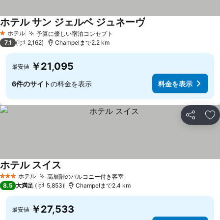
ホテル サン ジェルベ ジュネーヴ
ホテル
予算に優しい宿泊コンセプト
1 ホテルのランク
7.1
2,162
Champelまで2.2 km
￥21,095
最安値
6件のサイト
の料金を表示
料金を表示
シェア
お
ホテル スイス
ホテル
高層階のバルコニー付き客室
3 ホテルのランク
8.5
大満足
5,853
Champelまで2.4 km
￥27,533
最安値