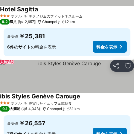
Hotel Sagitta
ホテル
テクノジムのフィットネスルーム
3 ホテルのランク
8.2
満足
2,657
Champelまで1.2 km
￥25,381
最安値
6件のサイト
の料金を表示
料金を表示
人気施設
シェア
お
ibis Styles Genève Carouge
ホテル
充実したビュッフェ式朝食
3 ホテルのランク
9.1
大満足
4,043
Champelまで2.1 km
￥26,557
最安値
7件のサイト
の料金を表示
料金を表示