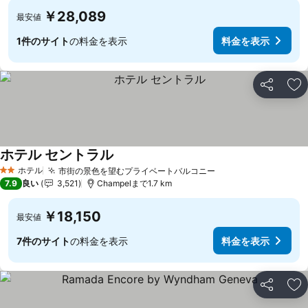
￥28,089
最安値
1件のサイト
の料金を表示
料金を表示
シェア
お
ホテル セントラル
ホテル
市街の景色を望むプライベートバルコニー
2 ホテルのランク
7.9
良い
3,521
Champelまで1.7 km
￥18,150
最安値
7件のサイト
の料金を表示
料金を表示
シェア
お