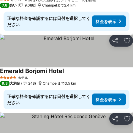
3 ホテルのランク
7.8
良い
9,088
Champelまで2.4 km
正確な料金を確認するには日付を選択してく
料金を表示
ださい
シェア
お
Emerald Borjomi Hotel
ホテル
5 ホテルのランク
9.3
大満足
248
Champelまで3.5 km
正確な料金を確認するには日付を選択してく
料金を表示
ださい
シェア
お