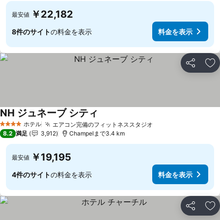
￥22,182
最安値
8件のサイト
の料金を表示
料金を表示
シェア
お
NH ジュネーブ シティ
ホテル
エアコン完備のフィットネススタジオ
4 ホテルのランク
8.2
満足
3,912
Champelまで3.4 km
￥19,195
最安値
4件のサイト
の料金を表示
料金を表示
シェア
お