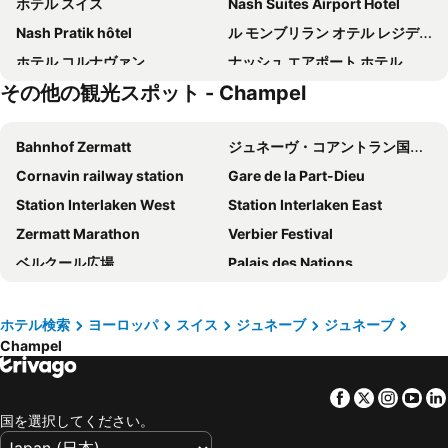
ホテル スイス
Nash Suites Airport Hotel
Nash Pratik hôtel
ル モンブリラン オテル レジデンス
ホテル コルナヴァン
ナッシュ エアポート ホテル
その他の観光スポット - Champel
オテル インターナショナル & テルミナス
B&B HOTEL Geneva Airport
Hotel Bernina Genève
NH ジュネーブ シティ
Bahnhof Zermatt
ジュネーヴ・コアントラン国際空港
ホテル セントラル
ホテル レ ナシオン
Cornavin railway station
Gare de la Part-Dieu
Ramada Encore by Wyndham Geneva
hotelF1 Genève Aéroport Ferney
Station Interlaken West
Station Interlaken East
ibis Genève Centre Gare
Ruby Claire Hotel Geneva by IHG
Zermatt Marathon
Verbier Festival
ibis Genève Aéroport
Hotel de Geneve
ベルクール広場
Palais des Nations
Novotel Suites Genève Aéroport
Greet Hôtel Prévessin Genève Aéroport
Luzerner Rathaus
ルツェルン湖
Warwick Geneva
Holiday Inn Express Geneva Airport By Ihg
Gare de Dijon Ville
バーゼル・ミュールーズ・フライブルグ国際空港
ibis budget Genève Aéroport
ホテル サン ジェルベ ジュネーヴ
ホテル検索
ヨーロッパ
スイス
ジュネーブ
ジュネーブ
Champel
Interlaken Classics
ベルン旧市街
ibis Genève Centre Lac
Hilton Geneva Hotel and Conference Centre
Gare d'Annecy
カペル橋
Ibis Styles Prévessin Genève Aéroport
プルミエール クラッセ アネマス - ジュネーブ
Facebook
Twitter
Insta
Yo
Breuil-Cervinia
Gare de Grenoble
ホテル ティファニー
ibis Styles Geneve Palexpo Aeroport
国を選択してください。
Wengen Bahnhof
Genève International Convention Centre
NH Geneva Airport
Hôtel de France