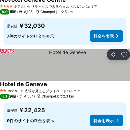
ホテル
リラックスできるウェルネス＆スパエリア
4 ホテルのランク
8.0
満足
8,185
Champelまで2.5 km
￥32,030
最安値
7件のサイト
の料金を表示
料金を表示
人気施設
シェア
お
Hotel de Geneve
ホテル
広場が見えるプライベートバルコニー
2 ホテルのランク
8.1
満足
4,554
Champelまで2.3 km
￥22,425
最安値
9件のサイト
の料金を表示
料金を表示