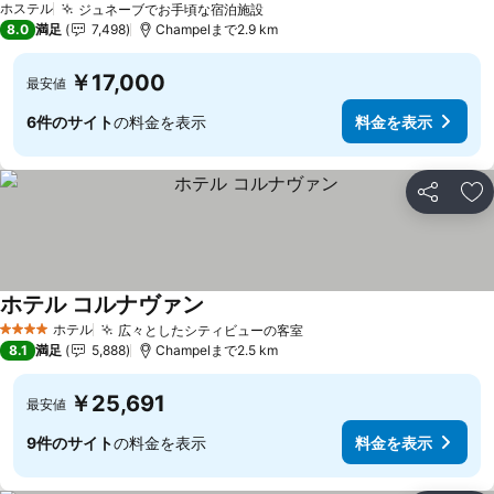
ホステル
ジュネーブでお手頃な宿泊施設
8.0
満足
7,498
Champelまで2.9 km
￥17,000
最安値
6件のサイト
の料金を表示
料金を表示
シェア
お
ホテル コルナヴァン
ホテル
広々としたシティビューの客室
4 ホテルのランク
8.1
満足
5,888
Champelまで2.5 km
￥25,691
最安値
9件のサイト
の料金を表示
料金を表示