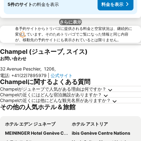
5件のサイト
の料金を表示
料金を表示
さらに表示
各予約サイトからトリバゴに提供される料金と空室状況は、継続的に
変化しています。そのためトリバゴでご覧になった情報と同じ内容
が、移動先の予約サイトにも表示されているとは限りません。
Champel (ジュネーブ, スイス)
お問い合わせ
32 Avenue Peschier
,
1206
,
電話
:
+41(22)7895979
|
公式サイト
Champelに関するよくある質問
Champelがジュネーブで人気がある理由は何ですか？
Champelの近くにはどんな宿泊施設がありますか？
Champelの近くには他にどんな観光名所がありますか？
その他の人気ホテル＆旅館
ホテル エデン ジュネーブ
ホテル アストリア
MEININGER Hotel Genève Centre Charmilles
ibis Genève Centre Nations