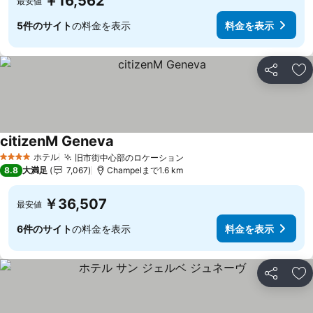
￥16,562
最安値
5件のサイト
の料金を表示
料金を表示
シェア
お
citizenM Geneva
ホテル
旧市街中心部のロケーション
4 ホテルのランク
8.8
大満足
7,067
Champelまで1.6 km
￥36,507
最安値
6件のサイト
の料金を表示
料金を表示
シェア
お