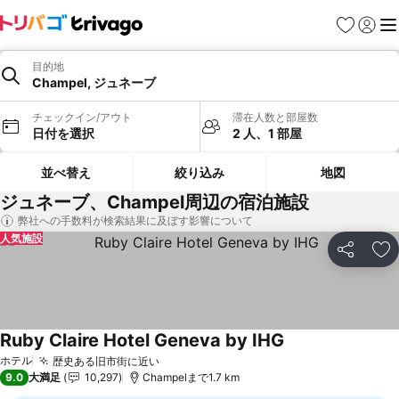
お気に入り
ログイ
メ
目的地
Champel, ジュネーブ
チェックイン/アウト
滞在人数と部屋数
日付を選択
2 人、1 部屋
並べ替え
絞り込み
地図
ジュネーブ、Champel周辺の宿泊施設
弊社への手数料が検索結果に及ぼす影響について
人気施設
シェア
お
Ruby Claire Hotel Geneva by IHG
ホテル
歴史ある旧市街に近い
9.0
大満足
10,297
Champelまで1.7 km