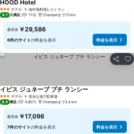
HOOD Hotel
ホテル
地中海料理レストラン
3 ホテルのランク
8.7
大満足
713
Champelまで1.5 km
￥29,586
最安値
6件のサイト
の料金を表示
料金を表示
シェア
お
イビス ジュネーブ プチ ランシー
ホテル
安全な地下駐車場
3 ホテルのランク
8.4
満足
4,807
Champelまで3.4 km
￥17,096
最安値
7件のサイト
の料金を表示
料金を表示