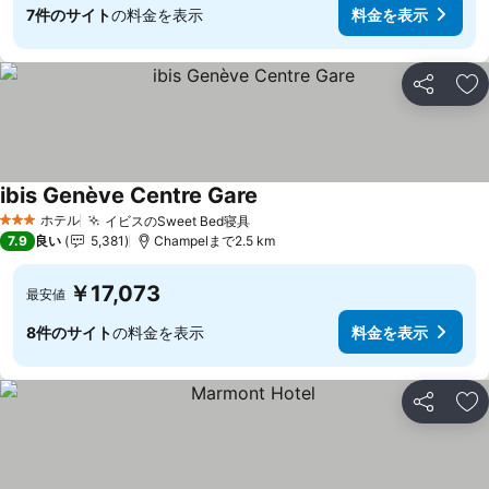
7件のサイト
の料金を表示
料金を表示
シェア
お
ibis Genève Centre Gare
ホテル
イビスのSweet Bed寝具
3 ホテルのランク
7.9
良い
5,381
Champelまで2.5 km
￥17,073
最安値
8件のサイト
の料金を表示
料金を表示
シェア
お