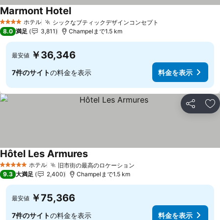
Marmont Hotel
ホテル
シックなブティックデザインコンセプト
4 ホテルのランク
8.0
満足
3,811
Champelまで1.5 km
￥36,346
最安値
7件のサイト
の料金を表示
料金を表示
シェア
お
Hôtel Les Armures
ホテル
旧市街の最高のロケーション
5 ホテルのランク
9.3
大満足
2,400
Champelまで1.5 km
￥75,366
最安値
7件のサイト
の料金を表示
料金を表示