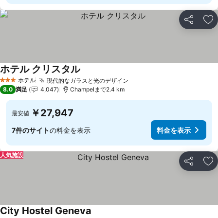
シェア
お
ホテル クリスタル
ホテル
現代的なガラスと光のデザイン
3 ホテルのランク
8.0
満足
4,047
Champelまで2.4 km
￥27,947
最安値
7件のサイト
の料金を表示
料金を表示
人気施設
シェア
お
City Hostel Geneva