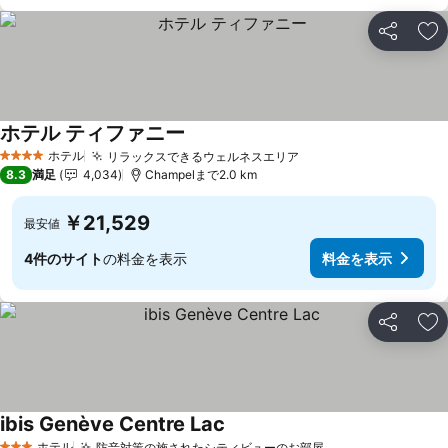
シェア
お
ホテル ティファニー
ホテル
リラックスできるウェルネスエリア
4 ホテルのランク
8.3
満足
4,034
Champelまで2.0 km
￥21,529
最安値
4件のサイト
の料金を表示
料金を表示
シェア
お
ibis Genève Centre Lac
ホテル
防音対策の施されたシティビューのお部屋