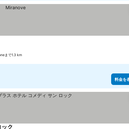
goneまで1.3 km
料金を
ロック