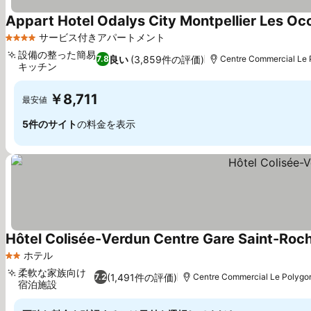
Appart Hotel Odalys City Montpellier Les Oc
サービス付きアパートメント
4 ホテルのランク
設備の整った簡易
良い
(3,859件の評価)
7.8
Centre Commercial L
キッチン
￥8,711
最安値
5件のサイト
の料金を表示
Hôtel Colisée-Verdun Centre Gare Saint-Roc
ホテル
2 ホテルのランク
柔軟な家族向け
(1,491件の評価)
7.2
Centre Commercial Le Poly
宿泊施設