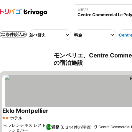
目的地
条件絞込み
並べ替え
料金
Centr
モンペリエ、Centre Commer
の宿泊施設
Eklo Montpellier
ホテル
2 ホテルのランク
フレンチキス レスト
満足
(6,344件の評価)
8.1
Centre Commercial
ラン＆バー