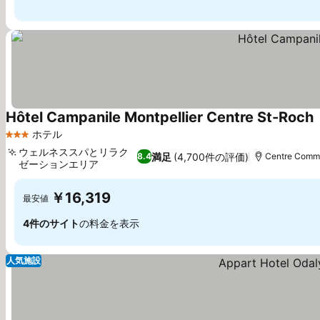
Hôtel Campanile Montpellier Centre St-Roch
ホテル
3 ホテルのランク
ウェルネススパとリラク
満足
(4,700件の評価)
8.4
Centre Comm
ゼーションエリア
￥16,319
最安値
4件のサイト
の料金を表示
人気施設