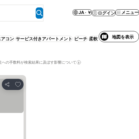
JA · ￥
メニュー
ログイン
地図を表示
エアコン
サービス付きアパートメント
ビーチ
柔軟なキャンセルポリシ
社への手数料が検索結果に及ぼす影響について
お気に入りに追加
シェア