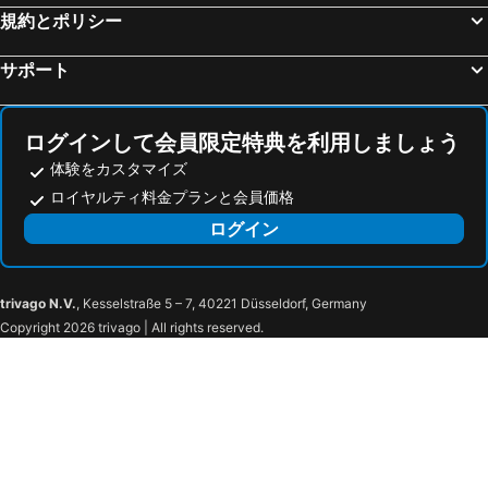
Déli Train Station
Krisztinaváros
規約とポリシー
Zagrebački Glavni Kolodvor
Stenjevec
サポート
Hauptbahnhof Graz
Lágymányos
Budapest Park
8th District
ログインして会員限定特典を利用しましょう
Secession
Budapest 100
体験をカスタマイズ
Bahnhof Wien Praterstern
Sankt Anton von Padua Wien 15
ロイヤルティ料金プランと会員価格
G3 Shopping Resort Gerasdorf
Autobusni Kolodvor Zagreb
ログイン
イシュトハーン大聖堂
U-Bahnlinie U1
Castle of Sümeg
Tapolca downtown
Egregyi wein road
Westernpark Nemesvita
trivago N.V.
, Kesselstraße 5 – 7, 40221 Düsseldorf, Germany
Copyright 2026 trivago | All rights reserved.
Hévíz Promenade
Hévíz Bus Station
Epoque Heviz authentic events
Hévíz City Hall
Heviz wine festival
Day of the Hungarian song
Pentecost Heviz
Hévízi Gyógytó
Castle of Szigliget
Eszterházy Cellar Szigliget