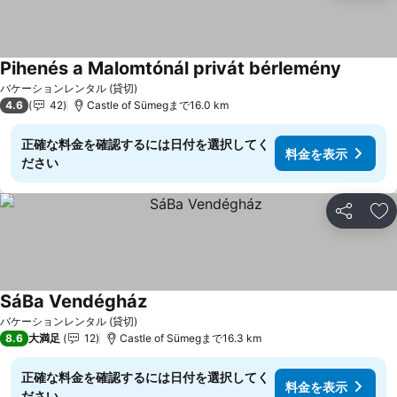
Pihenés a Malomtónál privát bérlemény
バケーションレンタル (貸切)
4.6
42
Castle of Sümegまで16.0 km
正確な料金を確認するには日付を選択してく
料金を表示
ださい
シェア
お
SáBa Vendégház
バケーションレンタル (貸切)
8.6
大満足
12
Castle of Sümegまで16.3 km
正確な料金を確認するには日付を選択してく
料金を表示
ださい