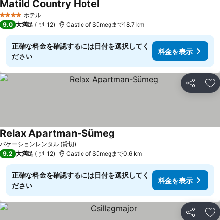
Matild Country Hotel
ホテル
4 ホテルのランク
9.0
大満足
12
Castle of Sümegまで18.7 km
正確な料金を確認するには日付を選択してく
料金を表示
ださい
シェア
お
Relax Apartman-Sümeg
バケーションレンタル (貸切)
9.2
大満足
12
Castle of Sümegまで0.6 km
正確な料金を確認するには日付を選択してく
料金を表示
ださい
シェア
お