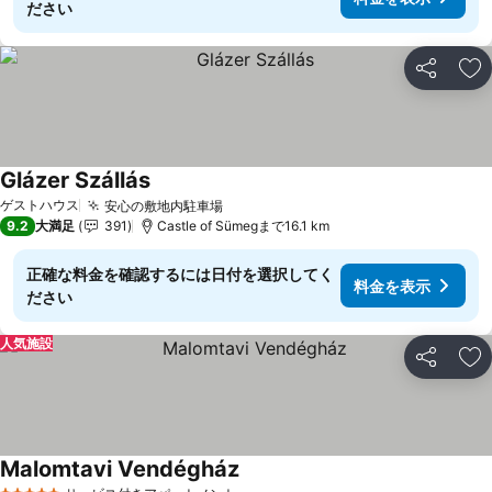
ださい
シェア
お
Glázer Szállás
ゲストハウス
安心の敷地内駐車場
9.2
大満足
391
Castle of Sümegまで16.1 km
正確な料金を確認するには日付を選択してく
料金を表示
ださい
人気施設
シェア
お
Malomtavi Vendégház