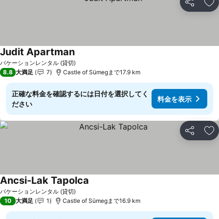
シェア
お
Judit Apartman
バケーションレンタル (貸切)
8.8
大満足
7
Castle of Sümegまで17.9 km
正確な料金を確認するには日付を選択してく
料金を表示
ださい
シェア
お
Ancsi-Lak Tapolca
バケーションレンタル (貸切)
10
大満足
1
Castle of Sümegまで16.9 km