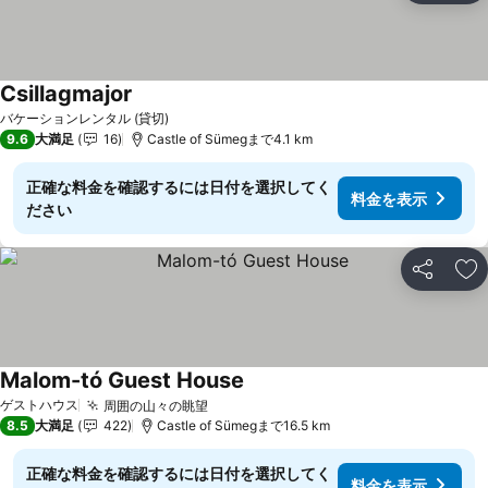
Csillagmajor
バケーションレンタル (貸切)
9.6
大満足
16
Castle of Sümegまで4.1 km
正確な料金を確認するには日付を選択してく
料金を表示
ださい
シェア
お
Malom-tó Guest House
ゲストハウス
周囲の山々の眺望
8.5
大満足
422
Castle of Sümegまで16.5 km
正確な料金を確認するには日付を選択してく
料金を表示