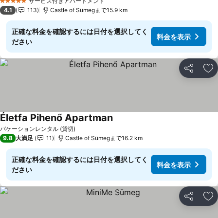
サービス付きアパートメント
5 ホテルのランク
4.1
113
Castle of Sümegまで15.9 km
正確な料金を確認するには日付を選択してく
料金を表示
ださい
シェア
お
Életfa Pihenő Apartman
バケーションレンタル (貸切)
9.8
大満足
11
Castle of Sümegまで16.2 km
正確な料金を確認するには日付を選択してく
料金を表示
ださい
シェア
お