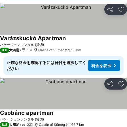
シェア
お
Varázskuckó Apartman
バケーションレンタル (貸切)
9.8
大満足
18
Castle of Sümegまで1.8 km
正確な料金を確認するには日付を選択してく
料金を表示
ださい
シェア
お
Csobánc apartman
バケーションレンタル (貸切)
8.8
大満足
23
Castle of Sümegまで16.7 km