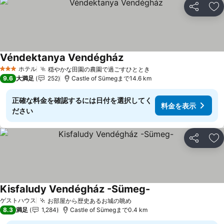
シェア
お
Véndektanya Vendégház
ホテル
穏やかな田園の農園で過ごすひととき
3 ホテルのランク
9.6
大満足
252
Castle of Sümegまで14.6 km
正確な料金を確認するには日付を選択してく
料金を表示
ださい
シェア
お
Kisfaludy Vendégház -Sümeg-
ゲストハウス
お部屋から歴史あるお城の眺め
8.3
満足
1,284
Castle of Sümegまで0.4 km