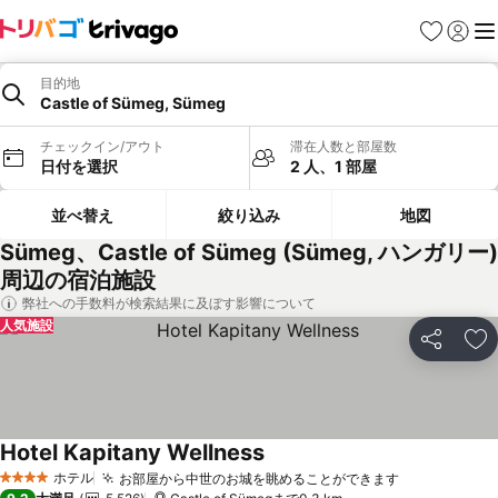
お気に入り
ログイ
メ
目的地
Castle of Sümeg, Sümeg
チェックイン/アウト
滞在人数と部屋数
日付を選択
2 人、1 部屋
並べ替え
絞り込み
地図
Sümeg、Castle of Sümeg (Sümeg, ハンガリー)
周辺の宿泊施設
弊社への手数料が検索結果に及ぼす影響について
人気施設
シェア
お
Hotel Kapitany Wellness
ホテル
お部屋から中世のお城を眺めることができます
4 ホテルのランク