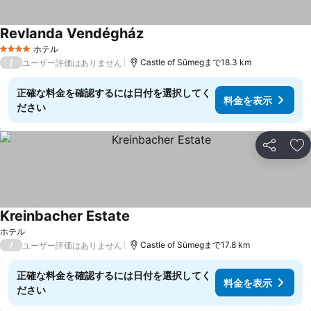
Revlanda Vendégház
ホテル
4 ホテルのランク
/
Castle of Sümegまで18.3 km
ユーザー評価はありません
正確な料金を確認するには日付を選択してく
料金を表示
ださい
シェア
お
Kreinbacher Estate
ホテル
/
Castle of Sümegまで17.8 km
ユーザー評価はありません
正確な料金を確認するには日付を選択してく
料金を表示
ださい