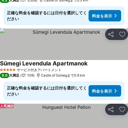
9.2
大満足
5,526
Castle of Sümegまで0.3 km
正確な料金を確認するには日付を選択してく
料金を表示
ださい
シェア
お
Sümegi Levendula Apartmanok
サービス付きアパートメント
5 ホテルのランク
9.0
大満足
109
Castle of Sümegまで0.9 km
正確な料金を確認するには日付を選択してく
料金を表示
ださい
人気施設
シェア
お