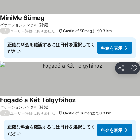
MiniMe Sümeg
バケーションレンタル (貸切)
/
Castle of Sümegまで0.3 km
ユーザー評価はありません
正確な料金を確認するには日付を選択してく
料金を表示
ださい
シェア
お
Fogadó a Két Tölgyfához
バケーションレンタル (貸切)
/
Castle of Sümegまで0.8 km
ユーザー評価はありません
正確な料金を確認するには日付を選択してく
料金を表示
ださい