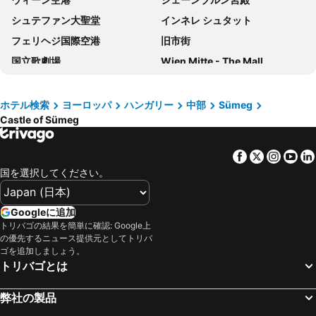
シュテファン大聖堂
インネレ シュタット
フェリヘジ国際空港
旧市街
国立歌劇場
Wien Mitte - The Mall
ザグレブ国際空港
5th District
中央市場
Bahnhof Wien Hütteldorf
ホテル検索
ヨーロッパ
ハンガリー
中部
Sümeg
Castle of Sümeg
Deák Ferenc tér metro station
U2 Station Stadion
Karlsplatz Parkanlagen
Keleti Train Station
Facebook
Twitter
Insta
Yo
1st District
バーンホーフシティ ヴィーン ヴェスト
国を選択してください。
ウィーン市庁舎
ホーフブルク宮殿
City Airport Train
Favoriten
Googleに追加
英雄広場
ブラチスラヴァ城
トリバゴの結果を簡単に確認: Google上
の優先するニュース提供元としてトリバ
Nyugati Railway Station
Landstraße
ゴを追加しましょう。
トリバゴとは
マリアヒルファー通り
Neubau
セーチューニ鎖橋
Kálvin tér metro station
弊社の製品
7th District
Riviéra