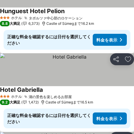
Hunguest Hotel Pelion
ホテル
タポルツァ中心部のロケーション
3 ホテルのランク
8.8
大満足
6,373
Castle of Sümegまで16.2 km
正確な料金を確認するには日付を選択してく
料金を表示
ださい
シェア
お
Hotel Gabriella
ホテル
湖の景色を楽しめるお部屋
3 ホテルのランク
9.2
大満足
1,472
Castle of Sümegまで16.5 km
正確な料金を確認するには日付を選択してく
料金を表示
ださい