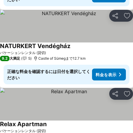
シェア
お
NATURKERT Vendégház
バケーションレンタル (貸切)
9.2
大満足
5
Castle of Sümegまで12.7 km
正確な料金を確認するには日付を選択してく
料金を表示
ださい
シェア
お
Relax Apartman
バケーションレンタル (貸切)