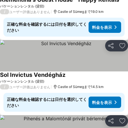
バケーションレンタル (貸切)
/
Castle of Sümegまで19.0 km
ユーザー評価はありません
正確な料金を確認するには日付を選択してく
料金を表示
ださい
シェア
お
Sol Invictus Vendégház
バケーションレンタル (貸切)
/
Castle of Sümegまで14.5 km
ユーザー評価はありません
正確な料金を確認するには日付を選択してく
料金を表示
ださい
シェア
お