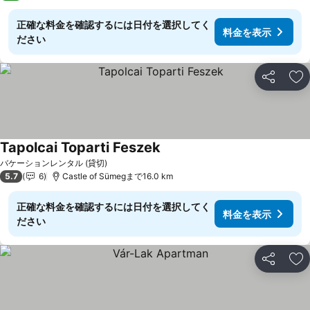
正確な料金を確認するには日付を選択してく
料金を表示
ださい
シェア
お
Tapolcai Toparti Feszek
バケーションレンタル (貸切)
5.7
6
Castle of Sümegまで16.0 km
正確な料金を確認するには日付を選択してく
料金を表示
ださい
シェア
お