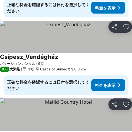
正確な料金を確認するには日付を選択してく
料金を表示
ださい
シェア
お
Csipesz_Vendégház
バケーションレンタル (貸切)
9.6
大満足
31
Castle of Sümegまで0.3 km
正確な料金を確認するには日付を選択してく
料金を表示
ださい
シェア
お