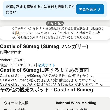
正確な料金を確認するには日付を選択してく
料金を表示
ださい
さらに表示
各予約サイトからトリバゴに提供される料金と空室状況は、継続的に
変化しています。そのためトリバゴでご覧になった情報と同じ内容
が、移動先の予約サイトにも表示されているとは限りません。
Castle of Sümeg (Sümeg, ハンガリー)
お問い合わせ
Várkert
,
8330
,
電話
:
+36(87)550166
|
公式サイト
Castle of Sümegに関するよくある質問
Castle of SümegがSümegで人気がある理由は何ですか？
Castle of Sümegの近くにはどんな宿泊施設がありますか？
Castle of Sümegの近くには他にどんな観光名所がありますか？
その他の観光スポット - Castle of Sümeg
ウィーン中央駅
Bahnhof Wien-Meidling
ウィーン空港
シェーンブルン宮殿