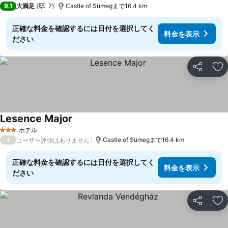
9.1
大満足
7
Castle of Sümegまで16.4 km
正確な料金を確認するには日付を選択してく
料金を表示
ださい
シェア
お
Lesence Major
ホテル
3 ホテルのランク
/
Castle of Sümegまで16.4 km
ユーザー評価はありません
正確な料金を確認するには日付を選択してく
料金を表示
ださい
シェア
お