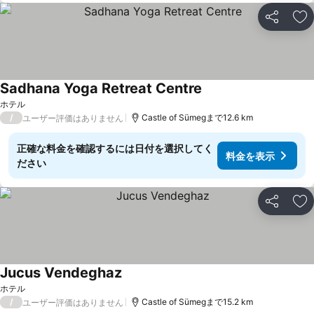
シェア
お
Sadhana Yoga Retreat Centre
ホテル
/
Castle of Sümegまで12.6 km
ユーザー評価はありません
正確な料金を確認するには日付を選択してく
料金を表示
ださい
シェア
お
Jucus Vendeghaz
ホテル
/
Castle of Sümegまで15.2 km
ユーザー評価はありません