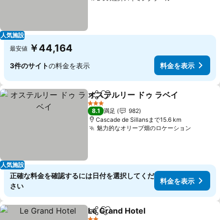
料金を表示
人気施設
￥44,164
最安値
3件のサイト
の料金を表示
料金を表示
オステルリー ドゥ ラベイ
シェア
お気に入りに追加
料
3 ホテルのランク
8.1
満足
982
Cascade de Sillansまで15.6 km
魅力的なオリーブ畑のロケーション
料金を
人気施設
正確な料金を確認するには日付を選択してくだ
料金を表示
さい
Le Grand Hotel
シェア
お気に入りに追加
料金を表示