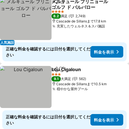
メルキュール ブリニョール
シェア
お気に入りに追加
ゴルフ ド バルバロー
料金を表示
4 ホテルのランク
8.2
満足
2,749
Cascade de Sillansまで17.8 km
充実したウェルネス＆スパ施設
料金を表示
人気施設
正確な料金を確認するには日付を選択してくだ
料金を表示
さい
Lou Cigaloun
シェア
お気に入りに追加
料金を表示
3 ホテルのランク
9.1
大満足
562
Cascade de Sillansまで10.5 km
穏やかな屋外プール
料金を表示
正確な料金を確認するには日付を選択してくだ
料金を表示
さい