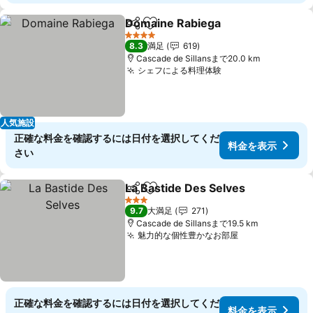
Domaine Rabiega
シェア
お気に入りに追加
料金を表
4 ホテルのランク
8.3
満足
619
Cascade de Sillansまで20.0 km
シェフによる料理体験
料金を表示
人気施設
正確な料金を確認するには日付を選択してくだ
料金を表示
さい
La Bastide Des Selves
シェア
お気に入りに追加
料金
3 ホテルのランク
9.7
大満足
271
Cascade de Sillansまで19.5 km
魅力的な個性豊かなお部屋
料金を表示
正確な料金を確認するには日付を選択してくだ
料金を表示