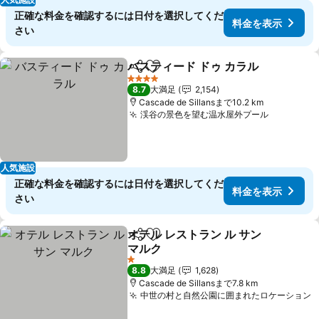
正確な料金を確認するには日付を選択してくだ
料金を表示
さい
バスティード ドゥ カラル
シェア
お気に入りに追加
料
4 ホテルのランク
8.7
大満足
2,154
Cascade de Sillansまで10.2 km
渓谷の景色を望む温水屋外プール
料金を表
人気施設
正確な料金を確認するには日付を選択してくだ
料金を表示
さい
オテル レストラン ル サン
シェア
お気に入りに追加
マルク
料金を表示
1 ホテルのランク
8.8
大満足
1,628
Cascade de Sillansまで7.8 km
中世の村と自然公園に囲まれたロケーション