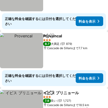
正確な料金を確認するには日付を選択してくだ
料金を表示
さい
Provencal
シェア
お気に入りに追加
料金を表示
3 ホテルのランク
8.7
大満足
879
Cascade de Sillansまで7.7 km
正確な料金を確認するには日付を選択してくだ
料金を表示
さい
イビス ブリニョール
シェア
お気に入りに追加
料金を
3 ホテルのランク
7.8
良い
1,727
Cascade de Sillansまで18.5 km