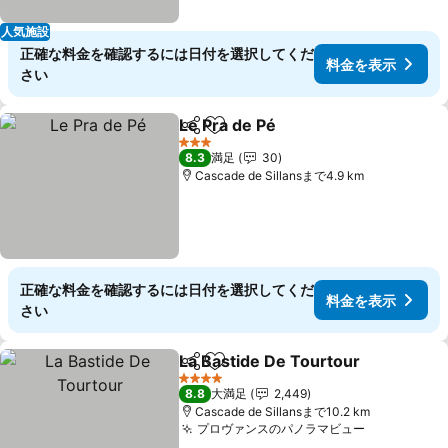
人気施設
正確な料金を確認するには日付を選択してくだ
料金を表示
さい
Le Pra de Pé
シェア
お気に入りに追加
料金を表示
3 ホテルのランク
8.3
満足
30
Cascade de Sillansまで4.9 km
正確な料金を確認するには日付を選択してくだ
料金を表示
さい
La Bastide De Tourtour
シェア
お気に入りに追加
料
4 ホテルのランク
8.8
大満足
2,449
Cascade de Sillansまで10.2 km
プロヴァンスのパノラマビュー
料金を表示