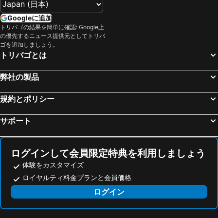
Festival de Cannes
Gare Saint-Charles
Hôtel de Ville
Mantega
Googleに追加
トリバゴの結果を簡単に確認: Google上
Koaland
Amphithéâtre
の優先するニュース提供元としてトリバ
Portosole
Boulevard de la Croisette
ゴを追加しましょう。
トリバゴとは
Gare de Juan-Les-Pins
Pointe Croisette
Ironman France - Nice Triathlon
Gare d'Eze sur Mer
弊社の製品
Aéroport Montpellier Méditerranée
Parc Paul Mistral
規約とポリシー
Iles du Levant
Port de Cassis
Caffé Roma
Le Panier
サポート
Antibes Coeur de Ville
Gare d'Antibes
Gambetta
Jean-Médecin
ログインして会員限定特典を利用しましょう
Cimiez
Riquier
体験をカスタマイズ
Coco Beach
モナコ大公宮殿
ロイヤルティ料金プランと会員価格
Isola 2000
Menton Vieille Ville
ログイン
Cascade de Sillans
Abbaye du Thoronet
Lac de Vins-sur- caramy
Lac