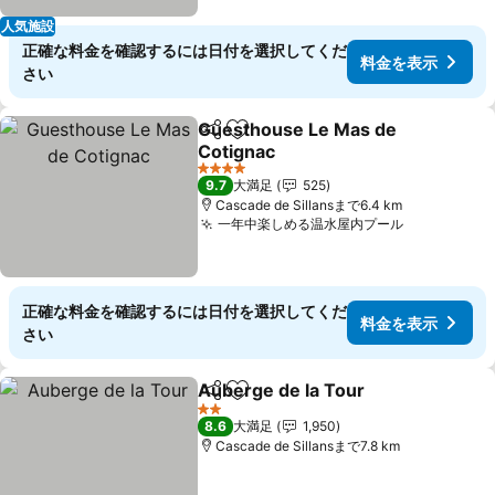
人気施設
正確な料金を確認するには日付を選択してくだ
料金を表示
さい
Guesthouse Le Mas de
シェア
お気に入りに追加
Cotignac
料金を表示
4 ホテルのランク
9.7
大満足
525
Cascade de Sillansまで6.4 km
一年中楽しめる温水屋内プール
料金を表示
正確な料金を確認するには日付を選択してくだ
料金を表示
さい
Auberge de la Tour
シェア
お気に入りに追加
料金を
2 ホテルのランク
8.6
大満足
1,950
Cascade de Sillansまで7.8 km