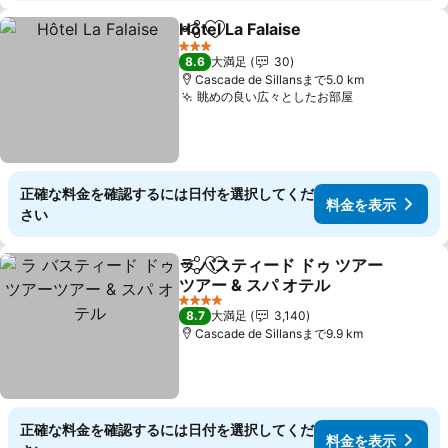
Hôtel La Falaise
シェア
お気に入りに追加
料金を表示
3 ホテルのランク
8.6
大満足
30
Cascade de Sillansまで5.0 km
眺めの良い広々としたお部屋
料金を表示
正確な料金を確認するには日付を選択してくだ
料金を表示
さい
ラ バスティード ドゥ ツアー
シェア
お気に入りに追加
ツアー & スパ オテル
料金を表示
4 ホテルのランク
8.7
大満足
3,140
Cascade de Sillansまで9.9 km
正確な料金を確認するには日付を選択してくだ
料金を表示