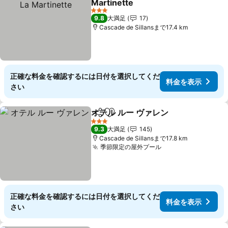
Martinette
料金を表示
3 ホテルのランク
9.8
大満足
17
Cascade de Sillansまで17.4 km
正確な料金を確認するには日付を選択してくだ
料金を表示
さい
オテル ルー ヴァレン
シェア
お気に入りに追加
料金を
3 ホテルのランク
9.3
大満足
145
Cascade de Sillansまで17.8 km
季節限定の屋外プール
料金を表示
正確な料金を確認するには日付を選択してくだ
料金を表示
さい