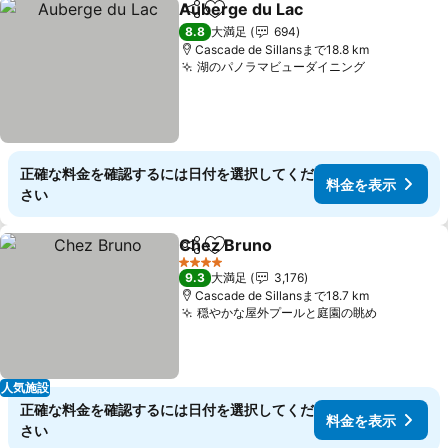
Auberge du Lac
シェア
お気に入りに追加
料金を表示
8.8
大満足
694
Cascade de Sillansまで18.8 km
湖のパノラマビューダイニング
料金を表示
正確な料金を確認するには日付を選択してくだ
料金を表示
さい
Chez Bruno
シェア
お気に入りに追加
料金を表示
4 ホテルのランク
9.3
大満足
3,176
Cascade de Sillansまで18.7 km
穏やかな屋外プールと庭園の眺め
料金を表
人気施設
正確な料金を確認するには日付を選択してくだ
料金を表示
さい