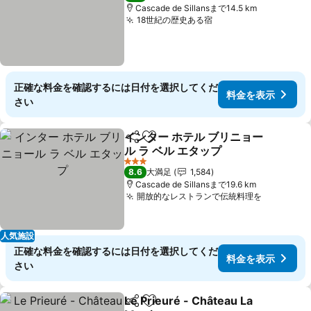
Cascade de Sillansまで14.5 km
18世紀の歴史ある宿
料金を表示
正確な料金を確認するには日付を選択してくだ
料金を表示
さい
インター ホテル ブリニョー
シェア
お気に入りに追加
ル ラ ベル エタップ
料金を表示
3 ホテルのランク
8.6
大満足
1,584
Cascade de Sillansまで19.6 km
開放的なレストランで伝統料理を
料金を表
人気施設
正確な料金を確認するには日付を選択してくだ
料金を表示
さい
Le Prieuré - Château La
シェア
お気に入りに追加