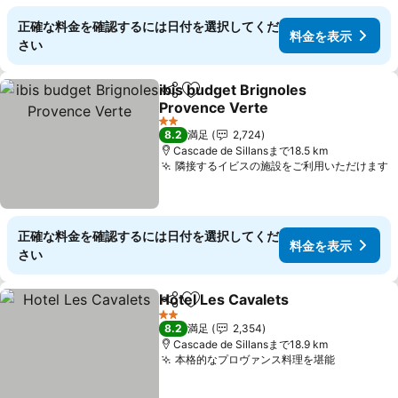
正確な料金を確認するには日付を選択してくだ
料金を表示
さい
ibis budget Brignoles
シェア
お気に入りに追加
Provence Verte
料金を表示
2 ホテルのランク
8.2
満足
2,724
Cascade de Sillansまで18.5 km
隣接するイビスの施設をご利用いただけます
正確な料金を確認するには日付を選択してくだ
料金を表示
さい
Hotel Les Cavalets
シェア
お気に入りに追加
料金を
2 ホテルのランク
8.2
満足
2,354
Cascade de Sillansまで18.9 km
本格的なプロヴァンス料理を堪能
料金を表