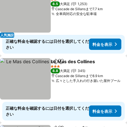
2 ホテルのランク
8.5
大満足
1,253
Cascade de Sillansまで7.7 km
全車両対応の安全な駐車場
料金を表示
人気施設
正確な料金を確認するには日付を選択してくだ
料金を表示
さい
Le Mas des Collines
シェア
お気に入りに追加
料金を
3 ホテルのランク
8.8
大満足
345
Cascade de Sillansまで8.9 km
広々とした手入れの行き届いた屋外プール
料
正確な料金を確認するには日付を選択してくだ
料金を表示
さい