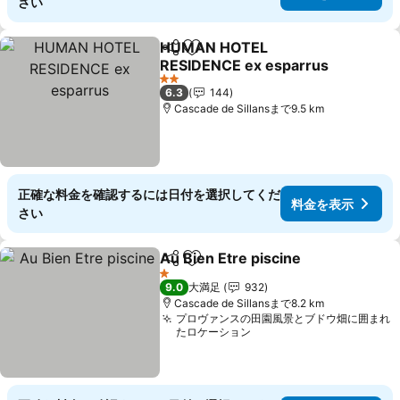
さい
HUMAN HOTEL
シェア
お気に入りに追加
RESIDENCE ex esparrus
料金を表示
2 ホテルのランク
6.3
144
Cascade de Sillansまで9.5 km
正確な料金を確認するには日付を選択してくだ
料金を表示
さい
Au Bien Etre piscine
シェア
お気に入りに追加
料金
1 ホテルのランク
9.0
大満足
932
Cascade de Sillansまで8.2 km
プロヴァンスの田園風景とブドウ畑に囲まれ
たロケーション