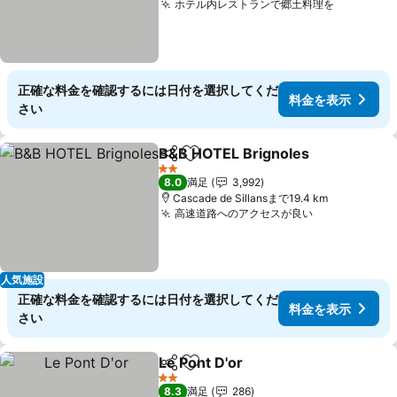
ホテル内レストランで郷土料理を
料金を表
正確な料金を確認するには日付を選択してくだ
料金を表示
さい
B&B HOTEL Brignoles
シェア
お気に入りに追加
料金
2 ホテルのランク
8.0
満足
3,992
Cascade de Sillansまで19.4 km
高速道路へのアクセスが良い
料金を表示
人気施設
正確な料金を確認するには日付を選択してくだ
料金を表示
さい
Le Pont D'or
シェア
お気に入りに追加
料金を表示
2 ホテルのランク
8.3
満足
286