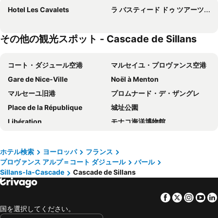
Hotel Les Cavalets
ラ バスティード ドゥ ツアーツアー & スパ オテル
その他の観光スポット - Cascade de Sillans
コート・ダジュール空港
マルセイユ・プロヴァンス空港
Gare de Nice-Ville
Noël à Menton
マルセーユ旧港
プロムナード・デ・ザングレ
Place de la République
城址公園
Libération
モナコ海洋博物館
Gare de Grenoble
Palais des Festivals et des Congrès
教皇庁
Nice City Tour
ホテル検索
ヨーロッパ
フランス
プロヴァンス アルプ＝コート ダジュール
バール
Gare d'Avignon Centre
Le Port
Sillans-la-Cascade
Cascade de Sillans
Beau Rivage
Aix en Provence Railway Station TGV
Masséna Place
Villefranche-sur-Mer
Facebook
Twitter
Insta
Yo
Fontvieille
Aix en Provence Train Station
国を選択してください。