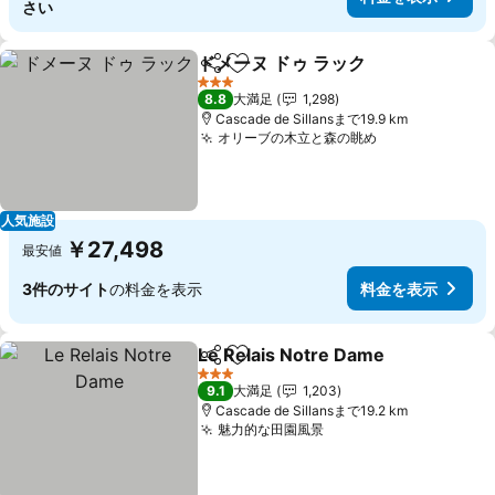
さい
ドメーヌ ドゥ ラック
シェア
お気に入りに追加
料金を
3 ホテルのランク
8.8
大満足
1,298
Cascade de Sillansまで19.9 km
オリーブの木立と森の眺め
料金を表示
人気施設
￥27,498
最安値
3件のサイト
の料金を表示
料金を表示
Le Relais Notre Dame
シェア
お気に入りに追加
料金
3 ホテルのランク
9.1
大満足
1,203
Cascade de Sillansまで19.2 km
魅力的な田園風景
料金を表示