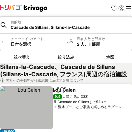
お気に入り
ログイ
メ
目的地
Cascade de Sillans, Sillans-la-Cascade
チェックイン/アウト
滞在人数と部屋数
日付を選択
2 人、1 部屋
並べ替え
絞り込み
地図
Sillans-la-Cascade、Cascade de Sillans
(Sillans-la-Cascade, フランス)周辺の宿泊施設
弊社への手数料が検索結果に及ぼす影響について
Lou Calen
シェア
お気に入りに追加
料金を表示
9.4
大満足
388
Cascade de Sillansまで5.1 km
温水プールとご家族で楽しめるラグーン
料金
人気施設