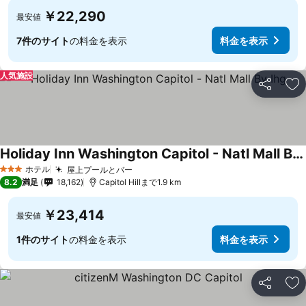
￥22,290
最安値
7件のサイト
の料金を表示
料金を表示
人気施設
シェア
お
Holiday Inn Washington Capitol - Natl Mall By Ihg
ホテル
屋上プールとバー
3 ホテルのランク
8.2
満足
18,162
Capitol Hillまで1.9 km
￥23,414
最安値
1件のサイト
の料金を表示
料金を表示
シェア
お