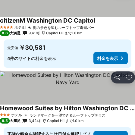
citizenM Washington DC Capitol
ホテル
街の景色を望むルーフトップ寿司バー
4 ホテルのランク
8.6
大満足
9,419
Capitol Hillまで1.8 km
￥30,581
最安値
4件のサイト
の料金を表示
料金を表示
シェア
お
Homewood Suites by Hilton Washington DC Capitol-Navy Yard
ホテル
ランドマークを一望できるルーフトップテラス
3 ホテルのランク
8.5
大満足
3,424
Capitol Hillまで1.0 km
正確な料金を確認するには日付を選択してく