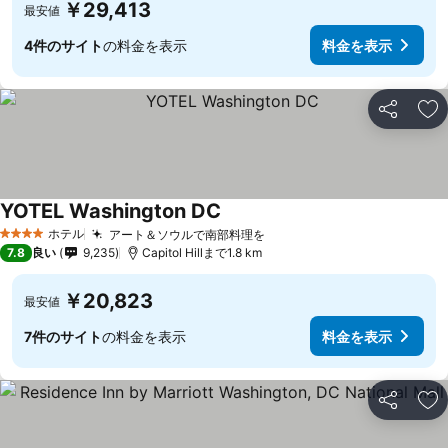
￥29,413
最安値
4件のサイト
の料金を表示
料金を表示
シェア
お
YOTEL Washington DC
ホテル
アート＆ソウルで南部料理を
4 ホテルのランク
7.8
良い
9,235
Capitol Hillまで1.8 km
￥20,823
最安値
7件のサイト
の料金を表示
料金を表示
シェア
お