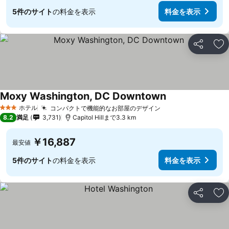
5件のサイト
の料金を表示
料金を表示
シェア
お
Moxy Washington, DC Downtown
ホテル
コンパクトで機能的なお部屋のデザイン
3 ホテルのランク
8.2
満足
3,731
Capitol Hillまで3.3 km
￥16,887
最安値
5件のサイト
の料金を表示
料金を表示
シェア
お