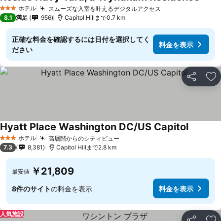
ホテル
スムーズな入室を叶えるデジタルアクセス
3 ホテルのランク
8.1
満足
956
Capitol Hillまで0.7 km
正確な料金を確認するには日付を選択してく
料金を表示
ださい
シェア
お
Hyatt Place Washington DC/US Capitol
ホテル
高層階からのシティビュー
3 ホテルのランク
7.3
8,381
Capitol Hillまで2.8 km
￥21,809
最安値
8件のサイト
の料金を表示
料金を表示
人気施設