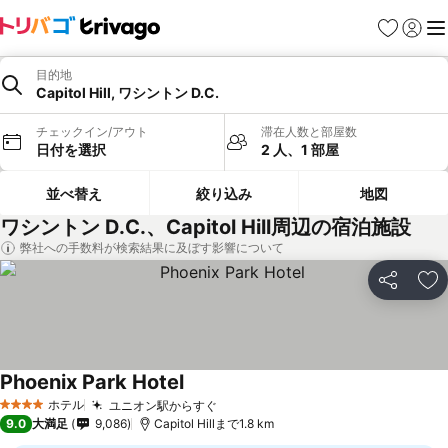
お気に入り
ログイ
メ
目的地
Capitol Hill, ワシントン D.C.
チェックイン/アウト
滞在人数と部屋数
日付を選択
2 人、1 部屋
並べ替え
絞り込み
地図
ワシントン D.C.、Capitol Hill周辺の宿泊施設
弊社への手数料が検索結果に及ぼす影響について
シェア
お
Phoenix Park Hotel
ホテル
ユニオン駅からすぐ
4 ホテルのランク
9.0
大満足
9,086
Capitol Hillまで1.8 km