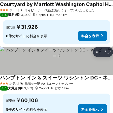
Courtyard by Marriott Washington Capitol Hill/Navy Yard
ホテル
ネイビーヤード地区に新しくオープンいたしました
3 ホテルのランク
8.4
満足
3,348
Capitol Hillまで0.8 km
￥31,926
最安値
8件のサイト
の料金を表示
料金を表示
シェア
お
ハンプトン イン & スイーツ ワシントン DC - ネイビー ヤード
ホテル
球場を一望できるルーフトップバー
3 ホテルのランク
8.5
大満足
3,862
Capitol Hillまで1.1 km
￥60,106
最安値
5件のサイト
の料金を表示
料金を表示