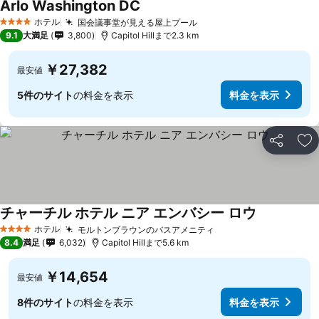
Arlo Washington DC
ホテル
国会議事堂が見える屋上プール
4 ホテルのランク
9.1
大満足
3,800
Capitol Hillまで2.3 km
￥27,382
最安値
5件のサイト
の料金を表示
料金を表示
シェア
お
チャーチル ホテル ニア エンバシー ロウ
ホテル
モルトンブラウンのバスアメニティ
4 ホテルのランク
8.4
満足
6,032
Capitol Hillまで5.6 km
￥14,654
最安値
8件のサイト
の料金を表示
料金を表示