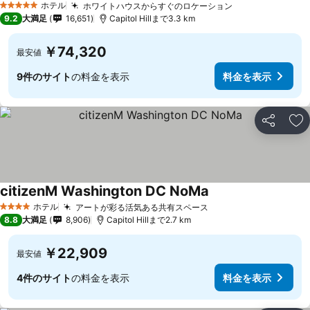
ホテル
ホワイトハウスからすぐのロケーション
5 ホテルのランク
9.2
大満足
16,651
Capitol Hillまで3.3 km
￥74,320
最安値
9件のサイト
の料金を表示
料金を表示
シェア
お
citizenM Washington DC NoMa
ホテル
アートが彩る活気ある共有スペース
4 ホテルのランク
8.8
大満足
8,906
Capitol Hillまで2.7 km
￥22,909
最安値
4件のサイト
の料金を表示
料金を表示