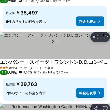
8.6
大満足
10,393
Capitol Hillまで3.3 km
￥35,497
最安値
6件のサイト
の料金を表示
料金を表示
シェア
お
エンバシー・スイーツ・ワシントンD.C.コンベンションセンター
ホテル
オーダーメイドの朝食
3 ホテルのランク
8.8
大満足
8,652
Capitol Hillまで3.2 km
￥29,763
最安値
7件のサイト
の料金を表示
料金を表示