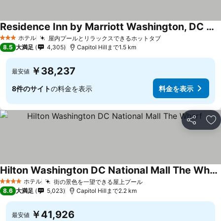
Residence Inn by Marriott Washington, DC National Mall
ホテル
屋内プールとリラックスできるホットタブ
3 ホテルのランク
8.5
大満足
4,305
Capitol Hillまで1.5 km
￥38,237
最安値
8件のサイト
の料金を表示
料金を表示
シェア
お
Hilton Washington DC National Mall The Wharf
ホテル
街の景色を一望できる屋上プール
4 ホテルのランク
8.6
大満足
5,023
Capitol Hillまで2.2 km
￥41,926
最安値