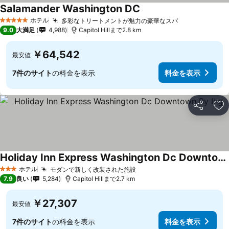
Salamander Washington DC
ホテル
多彩なトリートメントが魅力の豪華なスパ
5 ホテルのランク
9.0
大満足
4,988
Capitol Hillまで2.8 km
￥64,542
最安値
7件のサイト
の料金を表示
料金を表示
シェア
お
Holiday Inn Express Washington Dc Downtown By Ihg
ホテル
モダンで新しく改装された施設
3 ホテルのランク
7.9
良い
5,284
Capitol Hillまで2.7 km
￥27,307
最安値
7件のサイト
の料金を表示
料金を表示