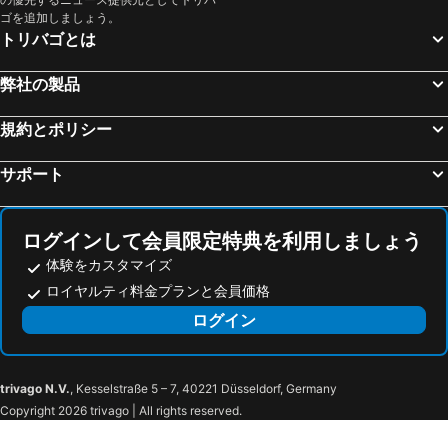
Hershey's Chocolate World
National Cherry Blossom Festival
ザ ノルマンディー ホテル
エコノ ロッジ メトロ
ゴを追加しましょう。
Capital City Airport
Harrisburg Transportation Center - Harrisburg Amtrak
HighRoad Washington DC
Kimpton George Hotel By Ihg
トリバゴとは
Fairmount - Art Museum
Chinatown
Hotel Nell - Union Market
Hampton Inn Washington-Downtown-Convention Center
弊社の製品
リンカーン記念館
United States Institute of Peace
Hotel Hive
Grand Hyatt Washington
Dauphin County Courthouse
Hersheypark
Hampton Inn & Suites Arlington Crystal City DCA
ザ ウェスティン ワシントン, D.C. シティ センター
規約とポリシー
Ocean City Boardwalk
Historic Jamestowne
スーパー 8 バイ ウィンダム カレッジ パーク ウォッシュ DC エリア
ハイアット プレイス ワシントン DC / ナショナル モール
サポート
30th Street Station
Center City
キャピトル ヒル ホテル
AC Hotel Washington DC Capitol Hill Navy Yard
Reading Terminal Market
Washington DC Hop-On-Hop-Off Open-Top Double-Decker Bus Tour
Courtyard by Marriott Washington Capitol Hill/Navy Yard
Homewood Suites by Hilton Washington DC Capitol-Navy Yard
National Museum of American History
Georgetown Waterfront Park
Residence Inn Washington Capitol Hill/Navy Yard
Residence Inn by Marriott Washington, DC National Mall
ログインして会員限定特典を利用しましょう
Maryland Science Center
National Aquarium
体験をカスタマイズ
YOTEL Washington DC
ハイアット リージェンシー ワシントン オン キャピタル ヒル
ロイヤルティ料金プランと会員価格
Susquehanna Art Museum
Milton Hershey School
Hilton Washington DC Capitol Hill
The Royal Sonesta Washington DC Capitol Hill
ログイン
Overbrook Park
Second Bank of the United States
Intercontinental Hotels Washington D.c. - The Wharf By Ihg
Hilton Washington DC National Mall The Wharf
Old City
Eastern Market
Canopy by Hilton Washington DC The Wharf
Hyatt House Washington DC/The Wharf
Library of Congress
US Supreme Court
Arlo Washington DC
The Quincy, an Ascend Collection Hotel
trivago N.V.
, Kesselstraße 5 – 7, 40221 Düsseldorf, Germany
議事堂
Nationals Park
Marriott Vacation Club at The Mayflower, Washington, D.C.
デイズ イン バイ ウィンダム キャンプ スプリングス アンドリュース AFB
Copyright 2026 trivago | All rights reserved.
United States Botanic Garden
Smithsonian National Museum of the American Indian
Hilton Garden Inn Arlington Shirlington
Wingate by Wyndham Springfield