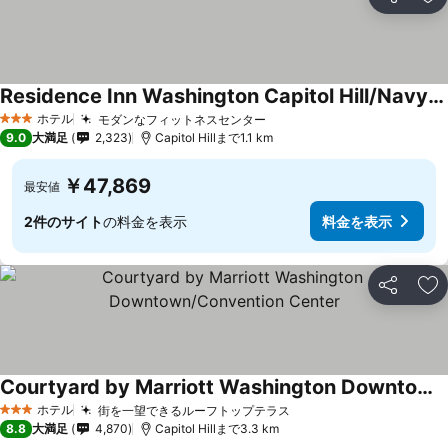
シェア
お
Residence Inn Washington Capitol Hill/Navy Yard
ホテル
モダンなフィットネスセンター
3 ホテルのランク
9.0
大満足
2,323
Capitol Hillまで1.1 km
￥47,869
最安値
2件のサイト
の料金を表示
料金を表示
シェア
お
Courtyard by Marriott Washington Downtown/Convention Center
ホテル
街を一望できるルーフトップテラス
3 ホテルのランク
8.8
大満足
4,870
Capitol Hillまで3.3 km