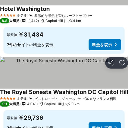
Hotel Washington
ホテル
象徴的な景色を望むルーフトップバー
5 ホテルのランク
8.8
大満足
11,442
Capitol Hillまで3.4 km
￥31,434
最安値
7件のサイト
の料金を表示
料金を表示
シェア
お
The Royal Sonesta Washington DC Capitol Hill
ホテル
ビストロ・デュ・ジュールでのグルメなフランス料理
5 ホテルのランク
9.1
大満足
4,041
Capitol Hillまで2.0 km
￥29,736
最安値
7件のサイト
の料金を表示
料金を表示