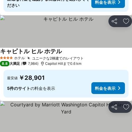
料金を表示
ださい
シェア
お
キャピトル ヒル ホテル
ホテル
ユニークな2棟建てのレイアウト
4 ホテルのランク
8.8
大満足
7,984
Capitol Hillまで0.6 km
￥28,901
最安値
5件のサイト
の料金を表示
料金を表示
シェア
お