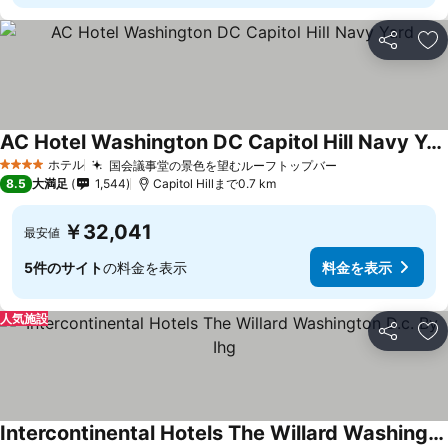
シェア
お
AC Hotel Washington DC Capitol Hill Navy Yard
ホテル
国会議事堂の景色を望むルーフトップバー
4 ホテルのランク
8.5
大満足
1,544
Capitol Hillまで0.7 km
￥32,041
最安値
5件のサイト
の料金を表示
料金を表示
人気施設
シェア
お
Intercontinental Hotels The Willard Washington D.c. By Ihg