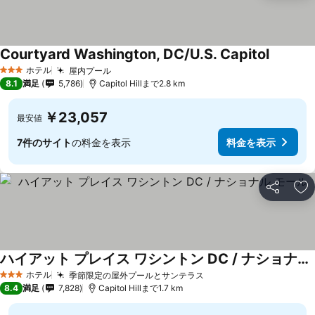
Courtyard Washington, DC/U.S. Capitol
ホテル
屋内プール
3 ホテルのランク
8.1
満足
5,786
Capitol Hillまで2.8 km
￥23,057
最安値
7件のサイト
の料金を表示
料金を表示
シェア
お
ハイアット プレイス ワシントン DC / ナショナル モール
ホテル
季節限定の屋外プールとサンテラス
3 ホテルのランク
8.4
満足
7,828
Capitol Hillまで1.7 km