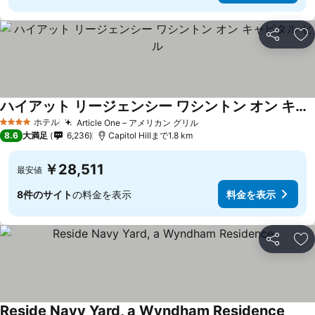
シェア
お
ハイアット リージェンシー ワシントン オン キャピタル ヒル
ホテル
Article One – アメリカン グリル
4 ホテルのランク
8.6
大満足
6,236
Capitol Hillまで1.8 km
￥28,511
最安値
8件のサイト
の料金を表示
料金を表示
シェア
お
Reside Navy Yard, a Wyndham Residence