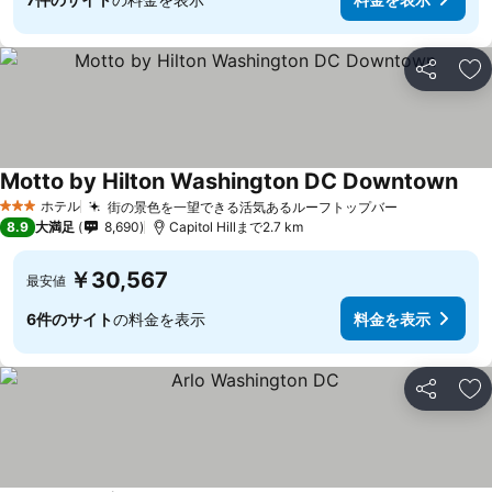
シェア
お
Motto by Hilton Washington DC Downtown
ホテル
街の景色を一望できる活気あるルーフトップバー
3 ホテルのランク
8.9
大満足
8,690
Capitol Hillまで2.7 km
￥30,567
最安値
6件のサイト
の料金を表示
料金を表示
シェア
お