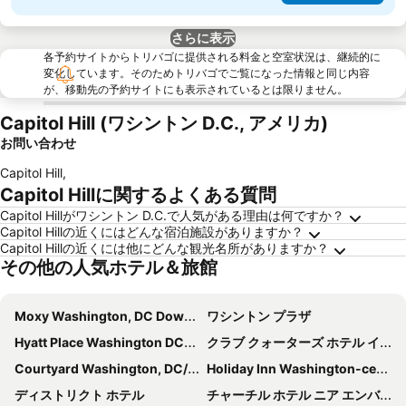
さらに表示
各予約サイトからトリバゴに提供される料金と空室状況は、継続的に
変化しています。そのためトリバゴでご覧になった情報と同じ内容
が、移動先の予約サイトにも表示されているとは限りません。
Capitol Hill (ワシントン D.C., アメリカ)
お問い合わせ
Capitol Hill
,
Capitol Hillに関するよくある質問
Capitol Hillがワシントン D.C.で人気がある理由は何ですか？
Capitol Hillの近くにはどんな宿泊施設がありますか？
Capitol Hillの近くには他にどんな観光名所がありますか？
その他の人気ホテル＆旅館
Moxy Washington, DC Downtown
ワシントン プラザ
Hyatt Place Washington DC/US Capitol
クラブ クォーターズ ホテル イン ワシントン DC
Courtyard Washington, DC/U.S. Capitol
Holiday Inn Washington-central/white House By Ihg
ディストリクト ホテル
チャーチル ホテル ニア エンバシー ロウ