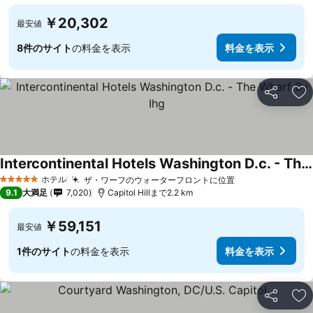
￥20,302
最安値
8件のサイト
の料金を表示
料金を表示
シェア
お
Intercontinental Hotels Washington D.c. - The Wharf By Ihg
ホテル
ザ・ワーフのウォーターフロントに位置
5 ホテルのランク
9.1
大満足
7,020
Capitol Hillまで2.2 km
￥59,151
最安値
1件のサイト
の料金を表示
料金を表示
シェア
お