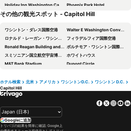
Holiday Inn Washington Capitol - Natl Mall By Ihg
Phoenix Park Hotel
その他の観光スポット - Capitol Hill
Courtyard by Marriott Washington Downtown/Convention Center
Hamilton Hotel - Washington DC
citizenM Washington DC Capitol
ザ バロン ホテル
ワシントン・ダレス国際空港
Walter E Washington Convention Center
ソフィテル ワシントン DC ラファイエット スクエア
Comfort Inn Downtown DC/Convention Center
ロナルド・レーガン・ワシントン・ナショナル空港
フィラデルフィア国際空港
アーリントン コート スイーツ クラリオン コレクション ホテル
Hotel Rendale Washington DC
Ronald Reagan Building and International Trade Center
ボルチモア・ワシントン国際空港
Days Inn by Wyndham Washington DC/Connecticut Avenue
ザ メルローズ ジョージタウン ホテル
スミソニアン国立航空宇宙博物館
ホワイトハウス
ダブルツリー バイ ヒルトン ワシントン DC - クリスタル シティ
Hilton Garden Inn Washington DC/U.S. Capitol
M&T Bank Stadium
Dupont Circle
Motto by Hilton Washington DC Downtown
JW Marriott Washington, DC
ハリスバーグ国際空港
Pennsylvania Convention Center
U Street Capsule Hostel
Hyatt Place Washington DC/White House
Union Station
Inner Harbor
The Beacon at Embassy Row
シェラトン ペンタゴン シティ ホテル
ホテル検索
北米
アメリカ
ワシントンD.C.
ワシントン D.C.
Capitol Hill
City Hall
National Mall
ウィンザー イン
Hotel Arboretum
Pentagon Memorial
ADVAMED
Hotel Pentagon
ハイアット リージェンシー ベテスダ
Facebook
Twitter
Insta
Yo
Capitol Hill
WASHINGTON, DC HR LEADERSHIP SUMMIT
The Architect
citizenM Washington DC NoMa
College Park Airport
National Gallery of Art
ハイアット セントリック アーリントン
キンプトン トパーズ ホテル
Googleに追加
Georgetown
リッチモンド国際空港
Fairfield Inn & Suites Washington, DC/New York Avenue
Crowne Plaza Crystal City-washington, D.c. By Ihg
トリバゴの結果を簡単に確認: Google上
の優先するニュース提供元としてトリバ