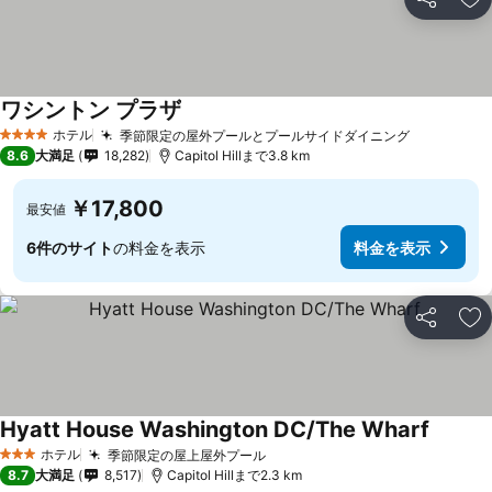
シェア
お
ワシントン プラザ
ホテル
季節限定の屋外プールとプールサイドダイニング
4 ホテルのランク
8.6
大満足
18,282
Capitol Hillまで3.8 km
￥17,800
最安値
6件のサイト
の料金を表示
料金を表示
シェア
お
Hyatt House Washington DC/The Wharf
ホテル
季節限定の屋上屋外プール
3 ホテルのランク
8.7
大満足
8,517
Capitol Hillまで2.3 km