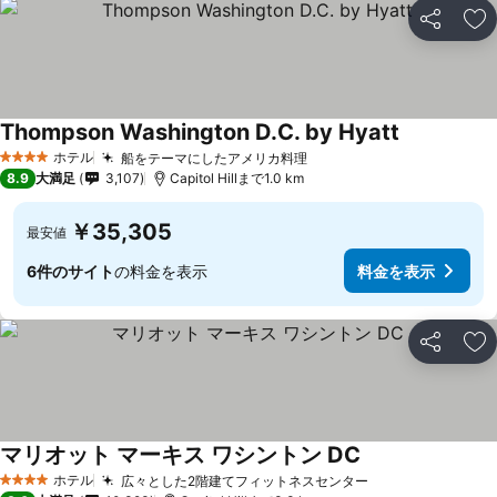
シェア
お
Thompson Washington D.C. by Hyatt
ホテル
船をテーマにしたアメリカ料理
4 ホテルのランク
8.9
大満足
3,107
Capitol Hillまで1.0 km
￥35,305
最安値
6件のサイト
の料金を表示
料金を表示
シェア
お
マリオット マーキス ワシントン DC
ホテル
広々とした2階建てフィットネスセンター
4 ホテルのランク