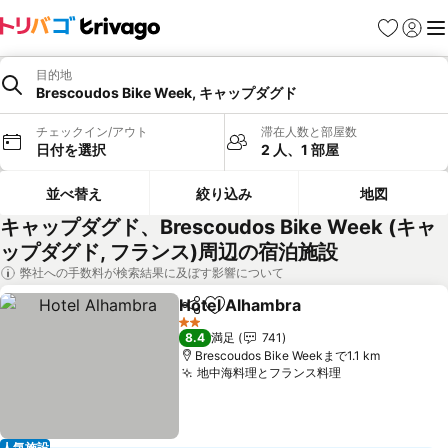
お気に入り
ログイ
メ
目的地
Brescoudos Bike Week, キャップダグド
チェックイン/アウト
滞在人数と部屋数
日付を選択
2 人、1 部屋
並べ替え
絞り込み
地図
キャップダグド、Brescoudos Bike Week (キャ
ップダグド, フランス)周辺の宿泊施設
弊社への手数料が検索結果に及ぼす影響について
Hotel Alhambra
シェア
お気に入りに追加
2 ホテルのランク
8.4
満足
741
Brescoudos Bike Weekまで1.1 km
地中海料理とフランス料理
人気施設