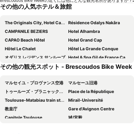
Brescoudos Bike Weekの近くには他にどんな観光名所がありますか？
その他の人気ホテル＆旅館
The Originals City, Hotel Cap Maya, Cap d'Agde
Résidence Odalys Nakâra
CAMPANILE BEZIERS
Hotel Alhambra
CAPAO Beach Hôtel
Hotel Grand Cap
Hôtel Le Chalet
Hôtel La Grande Conque
オダリス レジデンス サンループ
Hotel & Spa Gil de France Cap d'Agde
その他の観光スポット - Brescoudos Bike Week
ホテル ル リシュモン
Mercure Hotel Golf Cap d'Agde
Eve
マルセイユ・プロヴァンス空港
マルセーユ旧港
トゥールーズ・ブラニャック空港
Place de la République
Toulouse-Matabiau train station
Mirail-Université
教皇庁
Gare d'Avignon Centre
Capitole Toulouse
城/宮殿
Portlligat
Aix en Provence Railway Station TGV