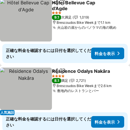
Hôtel Bellevue Cap
シェア
お気に入りに追加
d'Agde
3 ホテルのランク
9.1
大満足
1,019
Brescoudos Bike Weekまで1.1 km
火山岩の崖からのパノラマの海の眺め
正確な料金を確認するには日付を選択してくだ
料金を表示
さい
Résidence Odalys Nakâra
シェア
お気に入りに追加
4 ホテルのランク
8.1
満足
2,721
Brescoudos Bike Weekまで2.6 km
敷地内のレストランとバー
人気施設
正確な料金を確認するには日付を選択してくだ
料金を表示
さい