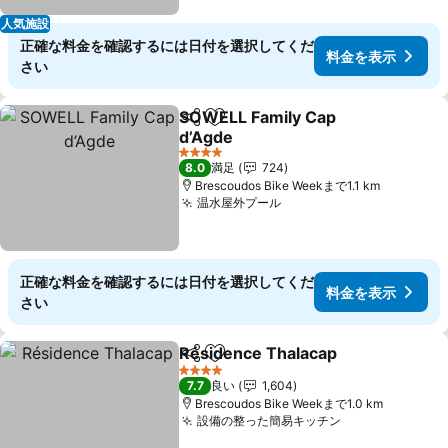
人気施設
正確な料金を確認するには日付を選択してくだ
料金を表示
さい
SOWELL Family Cap
シェア
お気に入りに追加
d’Agde
4 ホテルのランク
8.0
満足
724
Brescoudos Bike Weekまで1.1 km
温水屋外プール
正確な料金を確認するには日付を選択してくだ
料金を表示
さい
Résidence Thalacap
シェア
お気に入りに追加
4 ホテルのランク
7.7
良い
1,604
Brescoudos Bike Weekまで1.0 km
設備の整った簡易キッチン