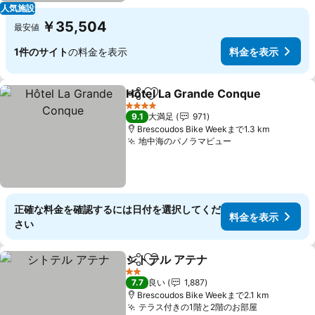
人気施設
￥35,504
最安値
1件のサイト
の料金を表示
料金を表示
Hôtel La Grande Conque
シェア
お気に入りに追加
4 ホテルのランク
9.1
大満足
971
Brescoudos Bike Weekまで1.3 km
地中海のパノラマビュー
正確な料金を確認するには日付を選択してくだ
料金を表示
さい
シトテル アテナ
シェア
お気に入りに追加
2 ホテルのランク
7.7
良い
1,887
Brescoudos Bike Weekまで2.1 km
テラス付きの1階と2階のお部屋