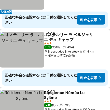
人気施設
正確な料金を確認するには日付を選択してくだ
料金を表示
さい
オステルリー ラ ベルジェリ
シェア
お気に入りに追加
エ デュ キャップ
3 ホテルのランク
9.2
大満足
494
Brescoudos Bike Weekまで1.4 km
個性的な客室の装飾
正確な料金を確認するには日付を選択してくだ
料金を表示
さい
Résidence Néméa Le
シェア
お気に入りに追加
Sylène
3 ホテルのランク
7.8
良い
795
Brescoudos Bike Weekまで0.0 km