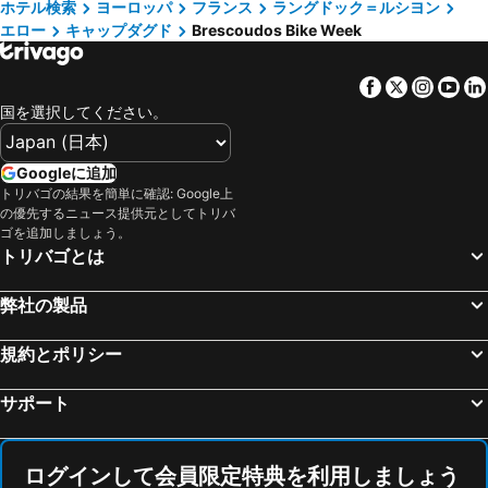
Amphithéâtre
Hôtel de Ville
ホテル検索
ヨーロッパ
フランス
ラングドック＝ルシヨン
エロー
キャップダグド
Brescoudos Bike Week
Gare Saint-Charles
Aix en Provence Train Station
ジローナ大聖堂
Aéroport Montpellier Méditerranée
Facebook
Twitter
Insta
Yo
Centro histórico Rupit
ジローナ＝コスタ・ブラバ空港
国を選択してください。
Estació Rodalies de Santa Susanna
Gare Saint Roch
Hôtel de Ville
Baie de Cadaques
Googleに追加
Avignon-Est
Le Panier
トリバゴの結果を簡単に確認: Google上
の優先するニュース提供元としてトリバ
Estació de tren de Girona
Port de Cassis
ゴを追加しましょう。
トリバゴとは
Cité de l´ Espace
Exhibitions Park
Parc des Expositions
Coco Bongo
弊社の製品
Festival d'Avignon
Le musée du Petit Palais
L'Isle-sur-la-Sorgue
Abbaye de Senanque
規約とポリシー
Vic
Estació d'Autobusos d'Andorra
サポート
Le Port
Le Village naturiste
Port de Sète
Grand Circuit of Rousillon
ログインして会員限定特典を利用しましょう
Nîmes-Alès-Camargue-Cévennes Airport
The Collioure Windmill