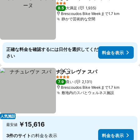
シェア
お気に入りに追加
3 ホテルのランク
8.5
大満足
1,935
Brescoudos Bike Weekまで1.7 km
静かで芸術的な空間
正確な料金を確認するには日付を選択してくだ
料金を表示
さい
ナチュレヴァ スパ
シェア
お気に入りに追加
4 ホテルのランク
7.9
良い
2,131
Brescoudos Bike Weekまで1.7 km
敷地内のスパとウェルネス施設
人気施設
￥15,616
最安値
3件のサイト
の料金を表示
料金を表示