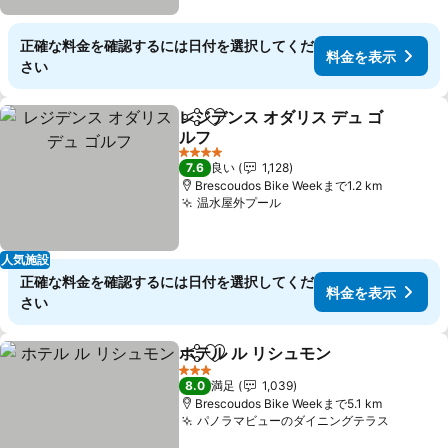
正確な料金を確認するには日付を選択してくだ
料金を表示
さい
レジデンス オダリス デュ ゴ
シェア
お気に入りに追加
ルフ
4 ホテルのランク
7.6
良い
1,128
Brescoudos Bike Weekまで1.2 km
温水屋外プール
人気施設
正確な料金を確認するには日付を選択してくだ
料金を表示
さい
ホテル ル リシュモン
シェア
お気に入りに追加
3 ホテルのランク
8.0
満足
1,039
Brescoudos Bike Weekまで5.1 km
パノラマビューのダイニングテラス