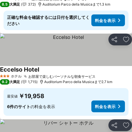
4 ホテルのランク
8.5
大満足
372
Auditorium Parco della Musicaまで1.3 km
正確な料金を確認するには日付を選択してく
料金を表示
ださい
シェア
お
Eccelso Hotel
ホテル
お部屋で楽しむパーソナルな朝食サービス
3 ホテルのランク
9.2
大満足
1,715
Auditorium Parco della Musicaまで2.7 km
￥19,958
最安値
6件のサイト
の料金を表示
料金を表示
シェア
お