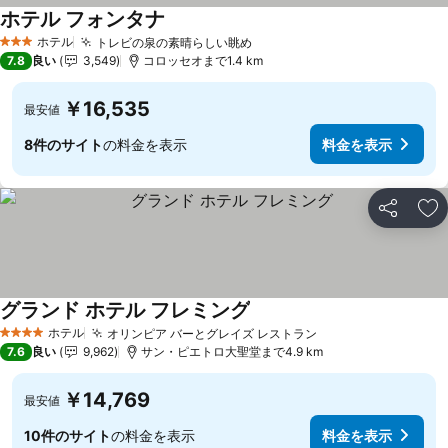
ホテル フォンタナ
ホテル
トレビの泉の素晴らしい眺め
3 ホテルのランク
7.8
良い
3,549
コロッセオまで1.4 km
￥16,535
最安値
8件のサイト
の料金を表示
料金を表示
シェア
お
グランド ホテル フレミング
ホテル
オリンピア バーとグレイズ レストラン
4 ホテルのランク
7.6
良い
9,962
サン・ピエトロ大聖堂まで4.9 km
￥14,769
最安値
10件のサイト
の料金を表示
料金を表示