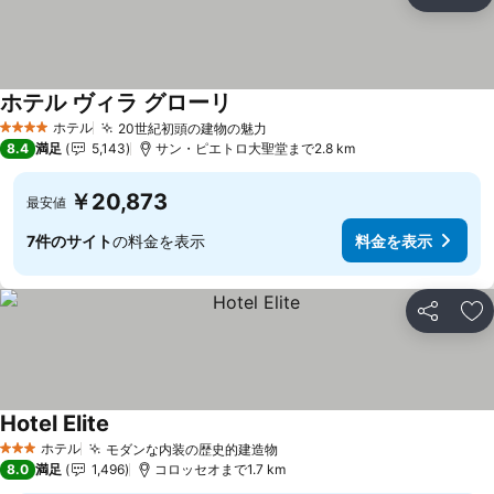
シェア
お
ホテル ヴィラ グローリ
ホテル
20世紀初頭の建物の魅力
4 ホテルのランク
8.4
満足
5,143
サン・ピエトロ大聖堂まで2.8 km
￥20,873
最安値
7件のサイト
の料金を表示
料金を表示
シェア
お
Hotel Elite
ホテル
モダンな内装の歴史的建造物
3 ホテルのランク
8.0
満足
1,496
コロッセオまで1.7 km