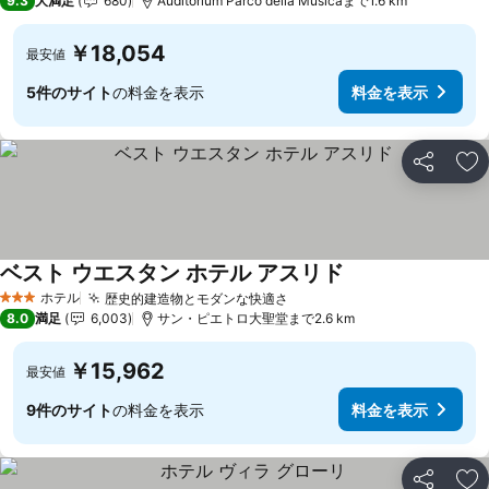
9.3
大満足
680
Auditorium Parco della Musicaまで1.6 km
￥18,054
最安値
5件のサイト
の料金を表示
料金を表示
シェア
お
ベスト ウエスタン ホテル アスリド
ホテル
歴史的建造物とモダンな快適さ
3 ホテルのランク
8.0
満足
6,003
サン・ピエトロ大聖堂まで2.6 km
￥15,962
最安値
9件のサイト
の料金を表示
料金を表示