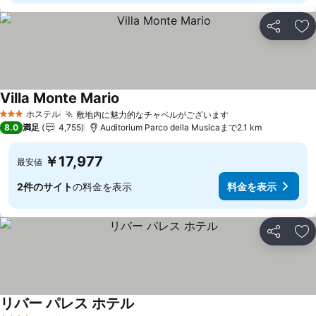
シェア
お
Villa Monte Mario
ホステル
敷地内に魅力的なチャペルがございます
3 ホテルのランク
8.0
満足
4,755
Auditorium Parco della Musicaまで2.1 km
￥17,977
最安値
2件のサイト
の料金を表示
料金を表示
シェア
お
リバー パレス ホテル