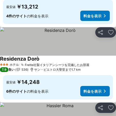
￥13,212
最安値
4件のサイト
の料金を表示
料金を表示
シェア
お
Residenza Dorò
ホテル
Frette社製イタリアンシーツを完備したお部屋
3 ホテルのランク
7.9
良い
536
サン・ピエトロ大聖堂まで1.7 km
￥14,248
最安値
6件のサイト
の料金を表示
料金を表示
シェア
お