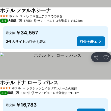
ホテル ファルネジーナ
ホテル
パノラマ屋上テラスでの朝食
3 ホテルのランク
8.6
大満足
1,755
サン・ピエトロ大聖堂まで4.2 km
￥34,557
最安値
2件のサイト
の料金を表示
料金を表示
シェア
お
ホテル ドナ ローラ パレス
ホテル
クラシックなイタリアンルームの装飾
4 ホテルのランク
8.3
満足
3,916
サン・ピエトロ大聖堂まで1.9 km
￥16,783
最安値