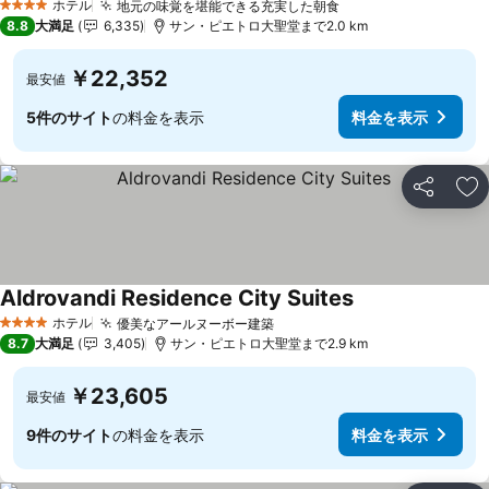
ホテル
地元の味覚を堪能できる充実した朝食
4 ホテルのランク
8.8
大満足
6,335
サン・ピエトロ大聖堂まで2.0 km
￥22,352
最安値
5件のサイト
の料金を表示
料金を表示
シェア
お
Aldrovandi Residence City Suites
ホテル
優美なアールヌーボー建築
4 ホテルのランク
8.7
大満足
3,405
サン・ピエトロ大聖堂まで2.9 km
￥23,605
最安値
9件のサイト
の料金を表示
料金を表示