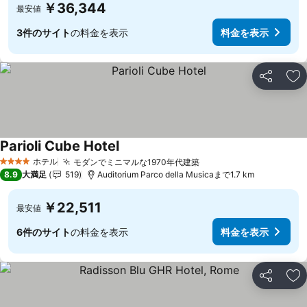
￥36,344
最安値
3件のサイト
の料金を表示
料金を表示
シェア
お
Parioli Cube Hotel
ホテル
モダンでミニマルな1970年代建築
4 ホテルのランク
8.9
大満足
519
Auditorium Parco della Musicaまで1.7 km
￥22,511
最安値
6件のサイト
の料金を表示
料金を表示
シェア
お