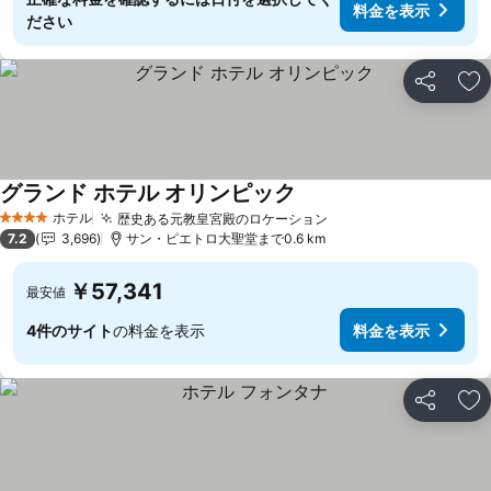
料金を表示
ださい
シェア
お
グランド ホテル オリンピック
ホテル
歴史ある元教皇宮殿のロケーション
4 ホテルのランク
7.2
3,696
サン・ピエトロ大聖堂まで0.6 km
￥57,341
最安値
4件のサイト
の料金を表示
料金を表示
シェア
お