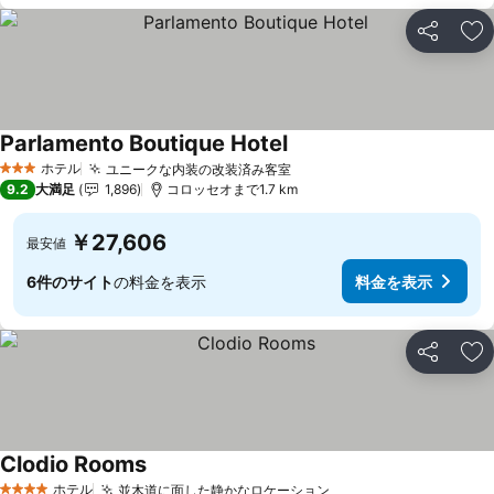
シェア
お
Parlamento Boutique Hotel
ホテル
ユニークな内装の改装済み客室
3 ホテルのランク
9.2
大満足
1,896
コロッセオまで1.7 km
￥27,606
最安値
6件のサイト
の料金を表示
料金を表示
シェア
お
Clodio Rooms
ホテル
並木道に面した静かなロケーション