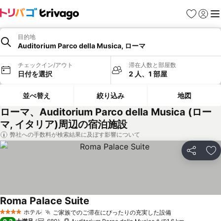
お気に入り
ログイ
メ
目的地
Auditorium Parco della Musica, ローマ
チェックイン/アウト
滞在人数と部屋数
日付を選択
2 人、1 部屋
並べ替え
絞り込み
地図
ローマ、Auditorium Parco della Musica (ロー
マ, イタリア)周辺の宿泊施設
弊社への手数料が検索結果に及ぼす影響について
シェア
お
Roma Palace Suite
ホテル
ご家族でのご滞在にぴったりの充実した設備
4 ホテルのランク