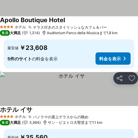
Apollo Boutique Hotel
ホテル
テラス付きのスタイリッシュなカフェ＆バー
4 ホテルのランク
9.0
大満足
1,314
Auditorium Parco della Musicaまで1.8 km
￥23,608
最安値
5件のサイト
の料金を表示
料金を表示
シェア
お
ホテル イサ
ホテル
パノラマの屋上テラスからの眺め
4 ホテルのランク
9.0
大満足
3,994
サン・ピエトロ大聖堂まで1.1 km
￥35,560
最安値