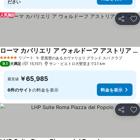
ださい
人気施設
シェア
お
ローマ カバリエリ ア ウォルドーフ アストリア リゾート
リゾート
受賞歴のあるカヴァリエリ グランド スパ クラブ
5 ホテルのランク
9.1
大満足
15,157
サン・ピエトロ大聖堂まで2.1 km
￥65,985
最安値
6件のサイト
の料金を表示
料金を表示
シェア
お