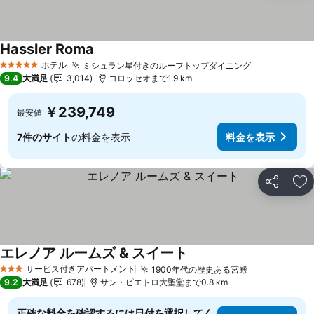
Hassler Roma
ホテル
ミシュラン星付きのルーフトップダイニング
5 ホテルのランク
9.4
大満足
3,014
コロッセオまで1.9 km
￥239,749
最安値
7件のサイト
の料金を表示
料金を表示
シェア
お
エレノア ルームズ & スイート
サービス付きアパートメント
1900年代の歴史ある宮殿
3 ホテルのランク
9.2
大満足
678
サン・ピエトロ大聖堂まで0.8 km
正確な料金を確認するには日付を選択してく