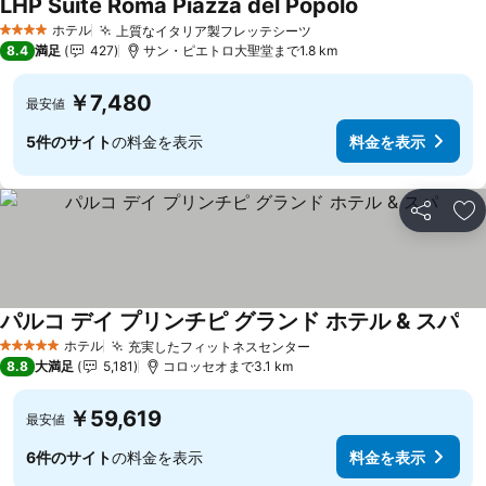
LHP Suite Roma Piazza del Popolo
ホテル
上質なイタリア製フレッテシーツ
4 ホテルのランク
8.4
満足
427
サン・ピエトロ大聖堂まで1.8 km
￥7,480
最安値
5件のサイト
の料金を表示
料金を表示
シェア
お
パルコ デイ プリンチピ グランド ホテル & スパ
ホテル
充実したフィットネスセンター
5 ホテルのランク
8.8
大満足
5,181
コロッセオまで3.1 km
￥59,619
最安値
6件のサイト
の料金を表示
料金を表示