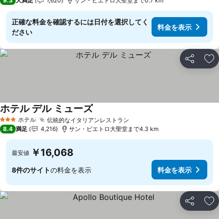
9.3
大満足
1,620
サン・ピエトロ大聖堂まで0.7 km
正確な料金を確認するには日付を選択してく
料金を表示
ださい
シェア
お
ホテル デル ミューズ
ホテル
伝統的なイタリアンレストラン
3 ホテルのランク
8.4
満足
4,216
サン・ピエトロ大聖堂まで4.3 km
￥16,068
最安値
8件のサイト
の料金を表示
料金を表示
シェア
お