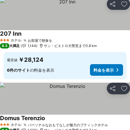
シェア
お
207 Inn
ホテル
お部屋で朝食を
3 ホテルのランク
8.5
大満足
1,144
サン・ピエトロ大聖堂まで0.8 km
￥28,124
最安値
6件のサイト
の料金を表示
料金を表示
シェア
お
Domus Terenzio
ホテル
パーソナルなおもてなしが魅力のブティックホテル
3 ホテルのランク