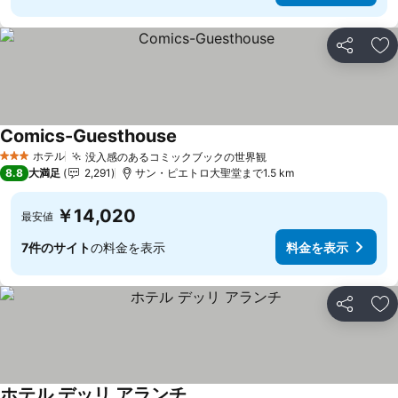
シェア
お
Comics-Guesthouse
ホテル
没入感のあるコミックブックの世界観
3 ホテルのランク
8.8
大満足
2,291
サン・ピエトロ大聖堂まで1.5 km
￥14,020
最安値
7件のサイト
の料金を表示
料金を表示
シェア
お
ホテル デッリ アランチ