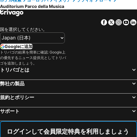
Hotel Ciao
Crowne Plaza Rome - St. Peters By Ihg
Auditorium Parco della Musica
Trastevere
サン・ピエトロ大聖堂
ホテル コロー
Hotel Genova
Pantheon
Fiera di Roma
Green Rooms
MEININGER Roma Termini
Facebook
Twitter
Insta
Yo
Centro Storico
ポポロ広場
Hotel St. Martin
ベットーヤ アトランティコ ホテル
国を選択してください。
Ostiense
ペルージャ中心街
Hotel Quirinale
メチェナーテ パレス
Palazzo Monaco di Lapio
サン・フランチェスコ聖堂
ホテル ヴィラフランカ
Romangelo Hostel
Googleに追加
シエナ大聖堂
カポディキーノ空港
トリバゴの結果を簡単に確認: Google上
Cressy
Hotel Marisa
の優先するニュース提供元としてトリバ
Chiaia
Napoli Sotterranea
La Griffe Hotel Roma
ホテル ピエモンテ
ゴを追加しましょう。
トリバゴとは
バルベリーニ宮
Prati
Raeli Hotel Lazio
ホテル スイート ホーム
Lungomare Caracciolo
Barberini
ホテル マディソン
iQ ホテル ローマ
弊社の製品
サン・ピエトロ広場
サンタ・マリア・マッジョーレ大聖堂
セレナ ホテル
ホテル アレッサンドリノ
Tiburtina
Ponte Lungo Metro Station
規約とポリシー
ホテル ヴィラ グローリ
ベスト ウエスタン ホテル アスリド
Colosseo Metro Station
サンタ・マリア・イン・トラステヴェレ教会
スイーツ ピアッツァ デル ポポロ
Radisson Blu GHR Hotel, Rome
サポート
Certosa e Museo di San Martino
Flaminio
リバー シャトー ホテル
Mangili Garden Hotel
Spagna Metro Station
Porto di Napoli
ベスト ウエスタン ホテル リボリ
ホテル デッリ アランチ
ログインして会員限定特典を利用しましょう
Via Nazionale
Autostazione Tiburtina
Roma In Una Stanza Guesthouse
Clodio Rooms