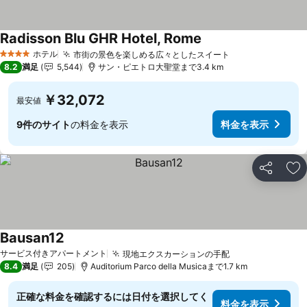
Radisson Blu GHR Hotel, Rome
ホテル
市街の景色を楽しめる広々としたスイート
4 ホテルのランク
8.2
満足
5,544
サン・ピエトロ大聖堂まで3.4 km
￥32,072
最安値
9件のサイト
の料金を表示
料金を表示
シェア
お
Bausan12
サービス付きアパートメント
現地エクスカーションの手配
8.4
満足
205
Auditorium Parco della Musicaまで1.7 km
正確な料金を確認するには日付を選択してく
料金を表示