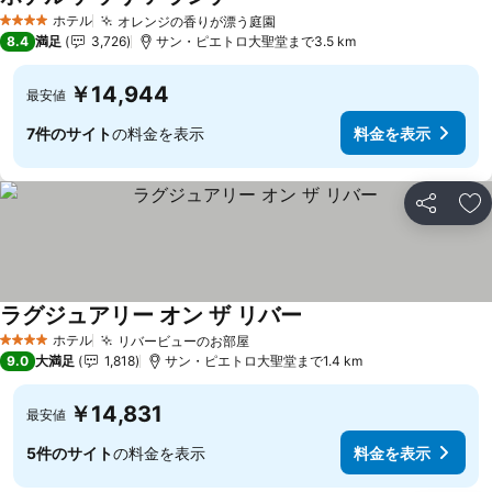
ホテル
オレンジの香りが漂う庭園
4 ホテルのランク
8.4
満足
3,726
サン・ピエトロ大聖堂まで3.5 km
￥14,944
最安値
7件のサイト
の料金を表示
料金を表示
シェア
お
ラグジュアリー オン ザ リバー
ホテル
リバービューのお部屋
4 ホテルのランク
9.0
大満足
1,818
サン・ピエトロ大聖堂まで1.4 km
￥14,831
最安値
5件のサイト
の料金を表示
料金を表示