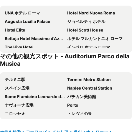
UNA ホテル ローマ
Hotel Nord Nuova Roma
Augusta Lucilla Palace
ジョベルティ ホテル
Hotel Elite
Hotel Scott House
Bettoja Hotel Massimo d'Azeglio
ホテル マルカントニオ ローマ
The Hive Hotel
インペロ ホテル ローマ
その他の観光スポット - Auditorium Parco della
TH Roma - Carpegna Palace
ベスト ウエスタン プレミア ホテル ロイヤル サンティーナ
Musica
ホテル サン マルコ
ホテル トリノ
ベットーヤ ホテル メディテラネオ
Raeli Hotel Archimede
テルミニ駅
Termini Metro Station
Best Western Plus Hotel Universo
スターホテルズ メトロポール
スペイン広場
Naples Central Station
タオルミナ
Hotel California
Rome Fiumicino Leonardo da Vinci International Airport
バチカン美術館
NH コレクション ローマ パラッツォ チンクエチェント
ホテル ジーリオ デロペラ
ナヴォーナ広場
Porto
Gioberti Art Hotel
hu Roma Camping In Town
コロッセオ
トレヴィの泉
ホテル オルランダ
Roma Palace Suite
ローマ チャンピーノ空港
ヴェネチア広場
ホテル フィリア ローマ
ナポレオン ホテル
Trevi
Monti
ホテル検索
ヨーロッパ
イタリア
ラツィオ
ローマ