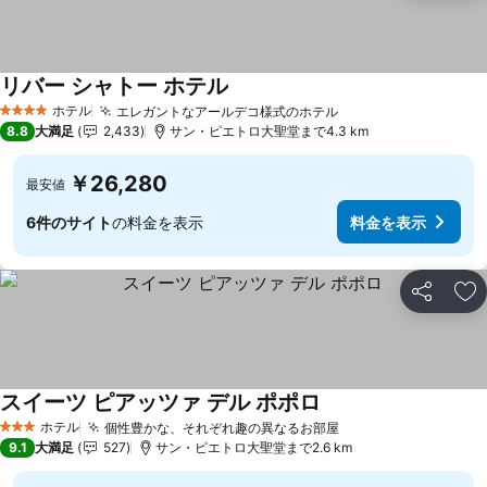
リバー シャトー ホテル
ホテル
エレガントなアールデコ様式のホテル
4 ホテルのランク
8.8
大満足
2,433
サン・ピエトロ大聖堂まで4.3 km
￥26,280
最安値
6件のサイト
の料金を表示
料金を表示
シェア
お
スイーツ ピアッツァ デル ポポロ
ホテル
個性豊かな、それぞれ趣の異なるお部屋
3 ホテルのランク
9.1
大満足
527
サン・ピエトロ大聖堂まで2.6 km