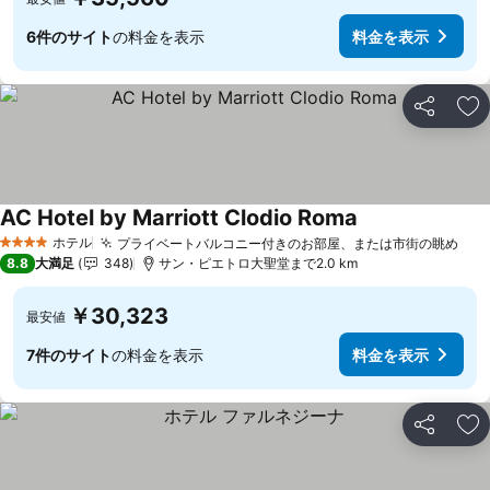
6件のサイト
の料金を表示
料金を表示
シェア
お
AC Hotel by Marriott Clodio Roma
ホテル
プライベートバルコニー付きのお部屋、または市街の眺め
4 ホテルのランク
8.8
大満足
348
サン・ピエトロ大聖堂まで2.0 km
￥30,323
最安値
7件のサイト
の料金を表示
料金を表示
シェア
お