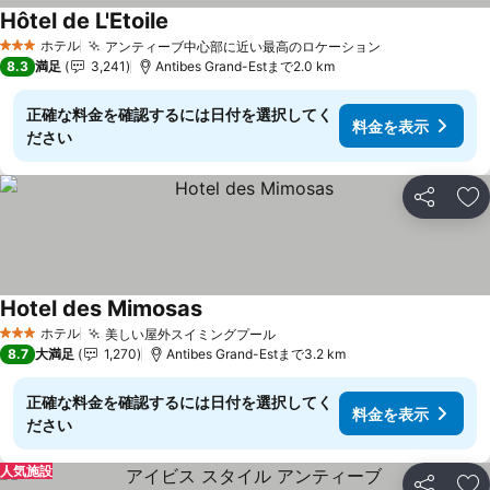
Hôtel de L'Etoile
ホテル
アンティーブ中心部に近い最高のロケーション
3 ホテルのランク
8.3
満足
3,241
Antibes Grand-Estまで2.0 km
正確な料金を確認するには日付を選択してく
料金を表示
ださい
シェア
お
Hotel des Mimosas
ホテル
美しい屋外スイミングプール
3 ホテルのランク
8.7
大満足
1,270
Antibes Grand-Estまで3.2 km
正確な料金を確認するには日付を選択してく
料金を表示
ださい
人気施設