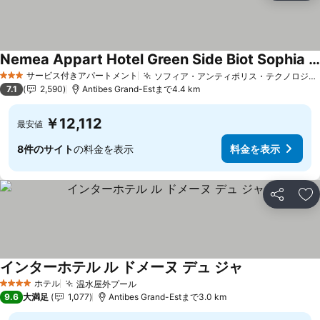
Nemea Appart Hotel Green Side Biot Sophia Antipolis
サービス付きアパートメント
ソフィア・アンティポリス・テクノロジーパークへの近さ
3 ホテルのランク
7.1
2,590
Antibes Grand-Estまで4.4 km
￥12,112
最安値
8件のサイト
の料金を表示
料金を表示
シェア
お
インターホテル ル ドメーヌ デュ ジャ
ホテル
温水屋外プール
4 ホテルのランク
9.6
大満足
1,077
Antibes Grand-Estまで3.0 km