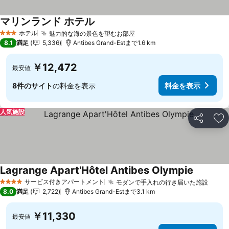
マリンランド ホテル
ホテル
魅力的な海の景色を望むお部屋
3 ホテルのランク
8.1
満足
5,336
Antibes Grand-Estまで1.6 km
￥12,472
最安値
8件のサイト
の料金を表示
料金を表示
人気施設
シェア
お
Lagrange Apart'Hôtel Antibes Olympie
サービス付きアパートメント
モダンで手入れの行き届いた施設
4 ホテルのランク
8.0
満足
2,722
Antibes Grand-Estまで3.1 km
￥11,330
最安値