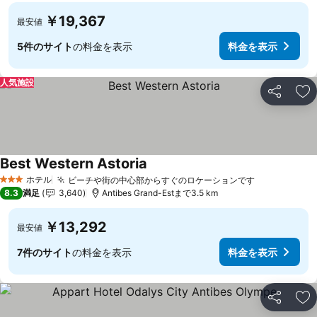
￥19,367
最安値
5件のサイト
の料金を表示
料金を表示
人気施設
シェア
お
Best Western Astoria
ホテル
ビーチや街の中心部からすぐのロケーションです
3 ホテルのランク
8.3
満足
3,640
Antibes Grand-Estまで3.5 km
￥13,292
最安値
7件のサイト
の料金を表示
料金を表示
シェア
お