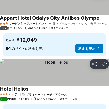
Appart Hotel Odalys City Antibes Olympe
サービス付きアパートメント
屋上プールとソラリウムをご利用いただけます
3 ホテルのランク
6.7
4,055
Antibes Grand-Estまで2.4 km
￥12,049
最安値
5件のサイト
の料金を表示
料金を表示
シェア
お
Hotel Helios
ホテル
プライベートビーチへアクセス
4 ホテルのランク
8.5
大満足
1,089
Antibes Grand-Estまで3.6 km