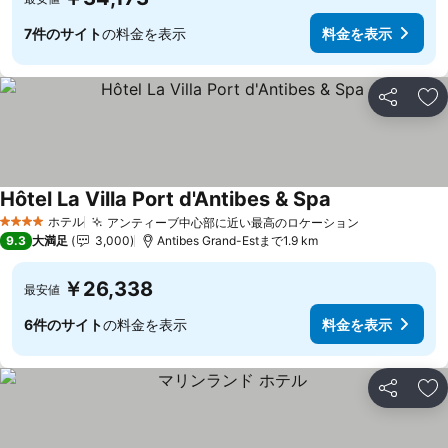
7件のサイト
の料金を表示
料金を表示
シェア
お
Hôtel La Villa Port d'Antibes & Spa
ホテル
アンティーブ中心部に近い最高のロケーション
4 ホテルのランク
9.3
大満足
3,000
Antibes Grand-Estまで1.9 km
￥26,338
最安値
6件のサイト
の料金を表示
料金を表示
シェア
お