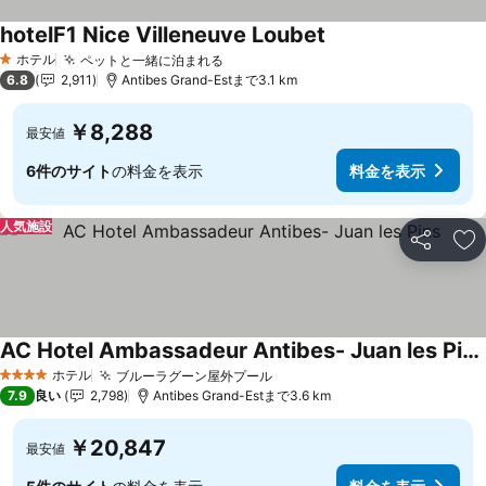
hotelF1 Nice Villeneuve Loubet
ホテル
ペットと一緒に泊まれる
1 ホテルのランク
6.8
2,911
Antibes Grand-Estまで3.1 km
￥8,288
最安値
6件のサイト
の料金を表示
料金を表示
人気施設
シェア
お
AC Hotel Ambassadeur Antibes- Juan les Pins
ホテル
ブルーラグーン屋外プール
4 ホテルのランク
7.9
良い
2,798
Antibes Grand-Estまで3.6 km
￥20,847
最安値