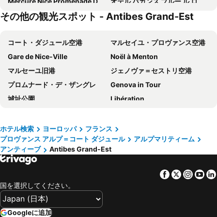
Mercure Nice Promenade Des Anglais
オテル バカンス ブルー ル ロイヤル
その他の観光スポット - Antibes Grand-Est
イビス ニース サントル ガール
オテル アストン ラ スカラ
Hotel 66 Nice
Nice Excelsior Centre ville by HappyCulture
コート・ダジュール空港
マルセイユ・プロヴァンス空港
ノボテル ニース アレナス アエロポール
ルレ アクロポリス
Gare de Nice-Ville
Noël à Menton
ibis budget Nice Californie Lenval
ヴィラ リヴォリ
マルセーユ旧港
ジェノヴァ＝セストリ空港
Mercure Nice Centre Grimaldi
ホテル オーステンデ
プロムナード・デ・ザングレ
Genova in Tour
Hôtel Apollinaire Nice
Sheraton Nice
城址公園
Libération
Hotel Le Negresco
Ibis Styles Nice Centre Gare
モナコ海洋博物館
Palais des Festivals et des Congrès
Mercure Nice Marché Aux Fleurs
オテル ド スエード
Central Station
教皇庁
Hôtel Normandie
Hôtel Bristol
ホテル検索
ヨーロッパ
フランス
プロヴァンス アルプ＝コート ダジュール
アルプマリティーム
Nice City Tour
トリノ空港
オテル ユニヴェール
ル サン ポール オテル
アンティーブ
Antibes Grand-Est
Gare d'Avignon Centre
Le Port
Hotel West End
Hotel 64 Nice
Beau Rivage
Juventus Stadium
ホテル ボー リヴァージュ
Hôtel Belle Meunière
Facebook
Twitter
Insta
Yo
Stazione di Genova Brignole
Masséna Place
Holiday Inn Nice By Ihg
Best Western Premier Hotel Roosevelt
国を選択してください。
Villefranche-sur-Mer
Fontvieille
Hôtel Le Soleia by Inwood Hotels
Hôtel Vendôme
Aix en Provence Railway Station TGV
古代エジプト博物館
Hotel Busby
OKKO Hotels Nice Aéroport
Googleに追加