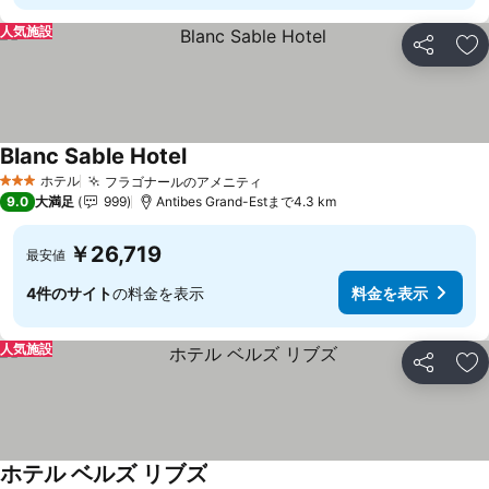
人気施設
シェア
お
Blanc Sable Hotel
ホテル
フラゴナールのアメニティ
3 ホテルのランク
9.0
大満足
999
Antibes Grand-Estまで4.3 km
￥26,719
最安値
4件のサイト
の料金を表示
料金を表示
人気施設
シェア
お
ホテル ベルズ リブズ