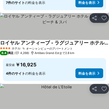
7件のサイト
の料金を表示
料金を表示
シェア
お
ロイヤル アンティーブ - ラグジュアリー ホテル レジデンス ビーチ & スパ
ホテル
オーシャンビューのアパートメント
4 ホテルのランク
8.4
満足
4,268
Antibes Grand-Estまで2.8 km
￥16,925
最安値
4件のサイト
の料金を表示
料金を表示
シェア
お