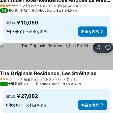
Zenitude Hôtel-Résidences Antibes Le Maestria
サービス付きアパートメント
季節限定の屋外プール
4 ホテルのランク
7.6
良い
5,721
Antibes Grand-Estまで4.0 km
￥10,059
最安値
7件のサイト
の料金を表示
料金を表示
シェア
お
The Originals Résidence, Les Strélitzias
ホテル
改装されたレストラン「ル・パティオ」
3 ホテルのランク
8.6
大満足
2,403
Antibes Grand-Estまで3.3 km
￥27,082
最安値
6件のサイト
の料金を表示
料金を表示