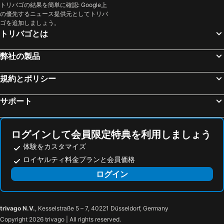
トリバゴの結果を簡単に確認: Google上
Festival de Cannes
Mantega
ベスト ウエスタン プラス ホテル マセナ ニース
Greet Hotel Nice Aéroport Promenade des Anglais
の優先するニュース提供元としてトリバ
Koaland
Portosole
ゴを追加しましょう。
Boutique Hotel Nice Côte d'azur
Hotel Florence Nice
トリバゴとは
Aix en Provence Train Station
Gare Saint-Charles
ベウトウェスタン プラス ホテル ブライス ガーデン
Hôtel Nice Azur Riviera
Hôtel de Ville
Gare de Juan-Les-Pins
B&B HOTEL Nice Aéroport Arenas
Hotel Saint Gothard
弊社の製品
Boulevard de la Croisette
San Paolo
イビス バジェット ニース アエロポート プロムナード デ ザングレ
Hôtel Le Seize, Nice Centre
規約とポリシー
Pointe Croisette
Ironman France - Nice Triathlon
Best Western Plus Antibes Riviera
オテル & スパ ベ デ ザンジュ バイ タラジュール
Gare d'Eze sur Mer
Università degli Studi di Torino
Hôtel Le Collier
マリンランド ホテル
サポート
Gare d'Antibes
Antibes Coeur de Ville
Hôtel La Villa Port d'Antibes & Spa
Hôtel de L'Etoile
Caffé Roma
Gambetta
Irin Hotel
My Rima
ログインして会員限定特典を利用しましょう
Jean-Médecin
Coco Beach
アイビス スタイル アンティーブ
ロイヤル アンティーブ - ラグジュアリー ホテル レジデンス ビーチ & スパ
体験をカスタマイズ
Cimiez
Riquier
Best Western Hotel Journel Antibes
インターホテル ル ドメーヌ デュ ジャ
ロイヤルティ料金プランと会員価格
モナコ大公宮殿
Menton Vieille Ville
hotelF1 Nice Villeneuve Loubet
The Originals Résidence, Les Strélitzias
ログイン
Antibes Grand-Est
Fontonne
Hôtel Le Sud
ホテル ル プチ キャッスル
Le Fort Carré
Marineland
Best Western Astoria
Hotel Helios
trivago N.V.
, Kesselstraße 5 – 7, 40221 Düsseldorf, Germany
Marineland
Port Vauban
ホテル カステル ミストラル
メゾン ブランシュ レジデンス オテル
Copyright 2026 trivago | All rights reserved.