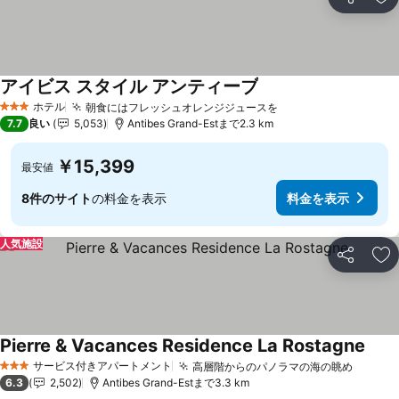
シェア
お
アイビス スタイル アンティーブ
ホテル
朝食にはフレッシュオレンジジュースを
3 ホテルのランク
7.7
良い
5,053
Antibes Grand-Estまで2.3 km
￥15,399
最安値
8件のサイト
の料金を表示
料金を表示
人気施設
シェア
お
Pierre & Vacances Residence La Rostagne
サービス付きアパートメント
高層階からのパノラマの海の眺め
3 ホテルのランク
6.3
2,502
Antibes Grand-Estまで3.3 km