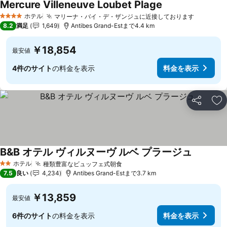
Mercure Villeneuve Loubet Plage
ホテル
マリーナ・バイ・デ・ザンジュに近接しております
4 ホテルのランク
8.2
満足
1,649
Antibes Grand-Estまで4.4 km
￥18,854
最安値
4件のサイト
の料金を表示
料金を表示
シェア
お
B&B オテル ヴィルヌーヴ ルベ プラージュ
ホテル
種類豊富なビュッフェ式朝食
2 ホテルのランク
7.5
良い
4,234
Antibes Grand-Estまで3.7 km
￥13,859
最安値
6件のサイト
の料金を表示
料金を表示