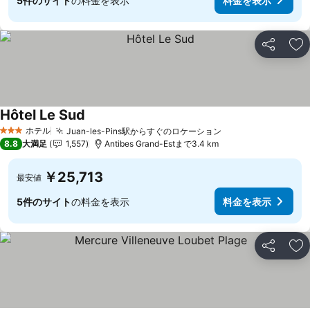
5件のサイト
の料金を表示
料金を表示
シェア
お
Hôtel Le Sud
ホテル
Juan-les-Pins駅からすぐのロケーション
3 ホテルのランク
8.8
大満足
1,557
Antibes Grand-Estまで3.4 km
￥25,713
最安値
5件のサイト
の料金を表示
料金を表示
シェア
お