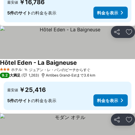
￥16,786
最安値
5件のサイト
の料金を表示
料金を表示
シェア
お
Hôtel Eden - La Baigneuse
ホテル
ジュアン・レ・パンのビーチからすぐ
3 ホテルのランク
9.2
大満足
1,263
Antibes Grand-Estまで3.6 km
￥25,416
最安値
5件のサイト
の料金を表示
料金を表示
シェア
お