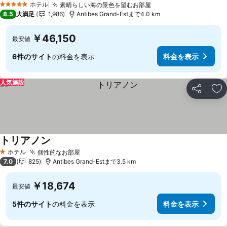
ホテル
素晴らしい海の景色を望むお部屋
5 ホテルのランク
8.5
大満足
1,986
Antibes Grand-Estまで4.0 km
￥46,150
最安値
6件のサイト
の料金を表示
料金を表示
人気施設
シェア
お
トリアノン
ホテル
個性的なお部屋
1 ホテルのランク
7.0
825
Antibes Grand-Estまで3.5 km
￥18,674
最安値
5件のサイト
の料金を表示
料金を表示