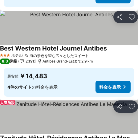
シェア
お
Best Western Hotel Journel Antibes
ホテル
海の景色を望む広々としたスイート
3 ホテルのランク
8.3
満足
2,191
Antibes Grand-Estまで2.9 km
￥14,483
最安値
4件のサイト
の料金を表示
料金を表示
人気施設
シェア
お