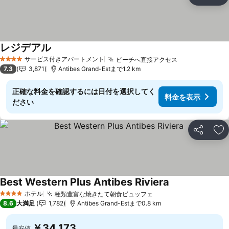
シェア
お
レジデアル
サービス付きアパートメント
ビーチへ直接アクセス
4 ホテルのランク
7.3
3,871
Antibes Grand-Estまで1.2 km
正確な料金を確認するには日付を選択してく
料金を表示
ださい
シェア
お
Best Western Plus Antibes Riviera
ホテル
種類豊富な焼きたて朝食ビュッフェ
4 ホテルのランク
8.6
大満足
1,782
Antibes Grand-Estまで0.8 km
￥34,173
最安値