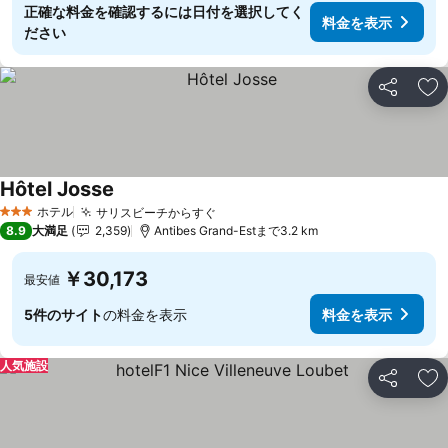
正確な料金を確認するには日付を選択してく
料金を表示
ださい
シェア
お
Hôtel Josse
ホテル
サリスビーチからすぐ
3 ホテルのランク
8.9
大満足
2,359
Antibes Grand-Estまで3.2 km
￥30,173
最安値
5件のサイト
の料金を表示
料金を表示
人気施設
シェア
お