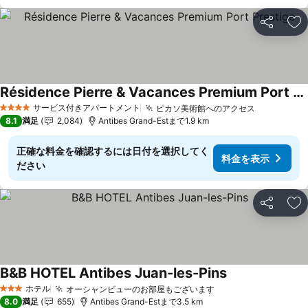
シェア
お
Résidence Pierre & Vacances Premium Port Prestige
サービス付きアパートメント
ピカソ美術館へのアクセス
4 ホテルのランク
8.1
満足
2,084
Antibes Grand-Estまで1.9 km
正確な料金を確認するには日付を選択してく
料金を表示
ださい
シェア
お
B&B HOTEL Antibes Juan-les-Pins
ホテル
オーシャンビューのお部屋もございます
3 ホテルのランク
8.0
満足
655
Antibes Grand-Estまで3.5 km