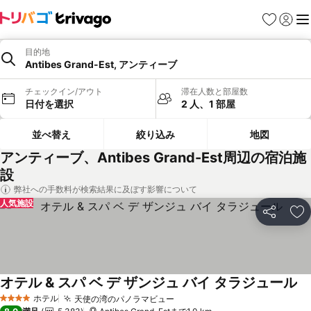
お気に入り
ログイ
メ
目的地
Antibes Grand-Est, アンティーブ
チェックイン/アウト
滞在人数と部屋数
日付を選択
2 人、1 部屋
並べ替え
絞り込み
地図
アンティーブ、Antibes Grand-Est周辺の宿泊施
設
弊社への手数料が検索結果に及ぼす影響について
人気施設
シェア
お
オテル & スパ ベ デ ザンジュ バイ タラジュール
ホテル
天使の湾のパノラマビュー
4 ホテルのランク