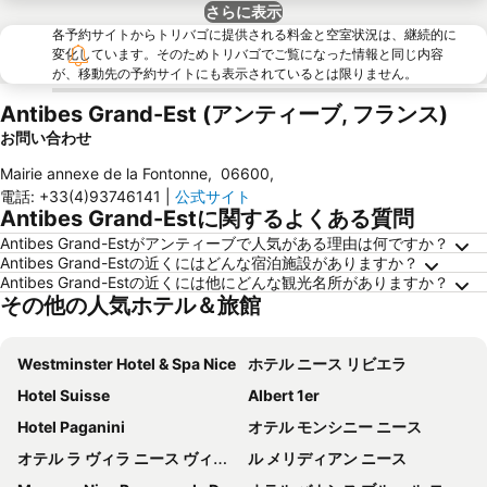
さらに表示
各予約サイトからトリバゴに提供される料金と空室状況は、継続的に
変化しています。そのためトリバゴでご覧になった情報と同じ内容
が、移動先の予約サイトにも表示されているとは限りません。
Antibes Grand-Est (アンティーブ, フランス)
お問い合わせ
Mairie annexe de la Fontonne
,
06600
,
電話
:
+33(4)93746141
|
公式サイト
Antibes Grand-Estに関するよくある質問
Antibes Grand-Estがアンティーブで人気がある理由は何ですか？
Antibes Grand-Estの近くにはどんな宿泊施設がありますか？
Antibes Grand-Estの近くには他にどんな観光名所がありますか？
その他の人気ホテル＆旅館
Westminster Hotel & Spa Nice
ホテル ニース リビエラ
Hotel Suisse
Albert 1er
Hotel Paganini
オテル モンシニー ニース
オテル ラ ヴィラ ニース ヴィクトル ユーゴー
ル メリディアン ニース