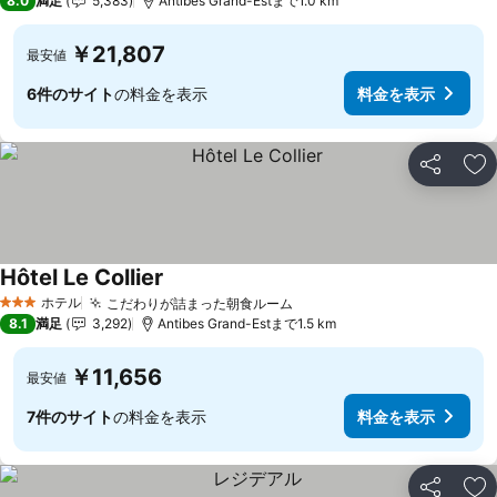
8.0
満足
5,383
Antibes Grand-Estまで1.0 km
￥21,807
最安値
6件のサイト
の料金を表示
料金を表示
シェア
お
Hôtel Le Collier
ホテル
こだわりが詰まった朝食ルーム
3 ホテルのランク
8.1
満足
3,292
Antibes Grand-Estまで1.5 km
￥11,656
最安値
7件のサイト
の料金を表示
料金を表示