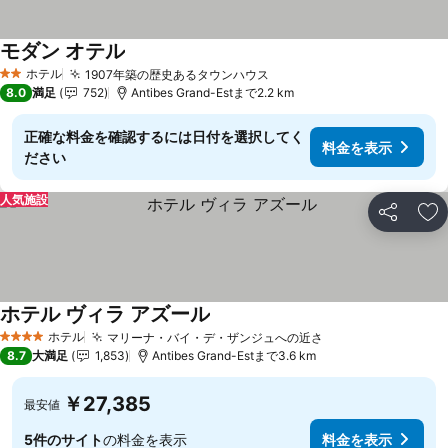
モダン オテル
ホテル
1907年築の歴史あるタウンハウス
2 ホテルのランク
8.0
満足
752
Antibes Grand-Estまで2.2 km
正確な料金を確認するには日付を選択してく
料金を表示
ださい
人気施設
シェア
お
ホテル ヴィラ アズール
ホテル
マリーナ・バイ・デ・ザンジュへの近さ
4 ホテルのランク
8.7
大満足
1,853
Antibes Grand-Estまで3.6 km
￥27,385
最安値
5件のサイト
の料金を表示
料金を表示