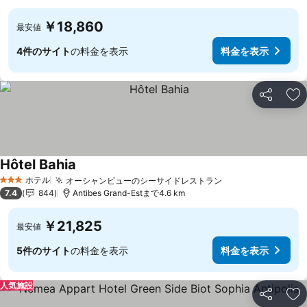
￥18,860
最安値
4件のサイト
の料金を表示
料金を表示
シェア
お
Hôtel Bahia
ホテル
オーシャンビューのシーサイドレストラン
3 ホテルのランク
7.4
844
Antibes Grand-Estまで4.6 km
￥21,825
最安値
5件のサイト
の料金を表示
料金を表示
人気施設
シェア
お