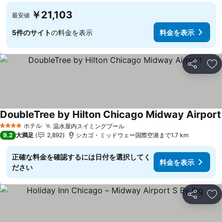
￥21,103
最安値
5件のサイト
の料金を表示
料金を表示
シェア
お
DoubleTree by Hilton Chicago Midway Airport
ホテル
温水屋内スイミングプール
料金を表示
4 ホテルのランク
9.2
大満足
2,892
シカゴ・ミッドウェー国際空港まで1.7 km
正確な料金を確認するには日付を選択してく
料金を表示
ださい
シェア
お