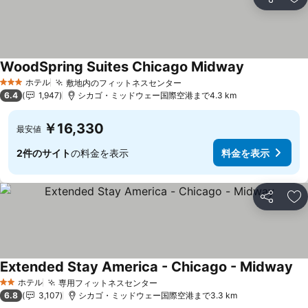
シェア
お
WoodSpring Suites Chicago Midway
料金を表示
ホテル
敷地内のフィットネスセンター
料金を表示
3 ホテルのランク
6.4
1,947
シカゴ・ミッドウェー国際空港まで4.3 km
￥16,330
最安値
2件のサイト
の料金を表示
料金を表示
シェア
お
Extended Stay America - Chicago - Midway
料
ホテル
専用フィットネスセンター
料金を表示
2 ホテルのランク
6.8
3,107
シカゴ・ミッドウェー国際空港まで3.3 km