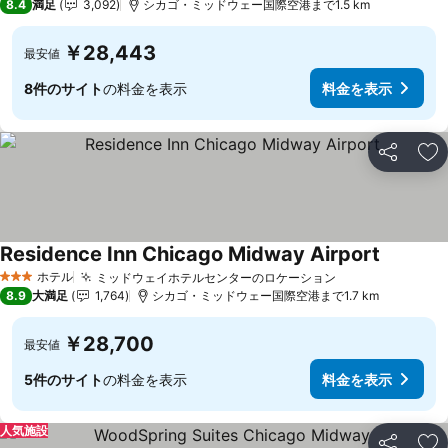
8.4
満足
3,092
シカゴ・ミッドウェー国際空港まで1.5 km
￥28,443
最安値
8件のサイト
の料金を表示
料金を表示
シェア
お
Residence Inn Chicago Midway Airport
料金を表
ホテル
ミッドウェイホテルセンターのロケーション
料金を表示
3 ホテルのランク
8.9
大満足
1,764
シカゴ・ミッドウェー国際空港まで1.7 km
￥28,700
最安値
5件のサイト
の料金を表示
料金を表示
人気施設