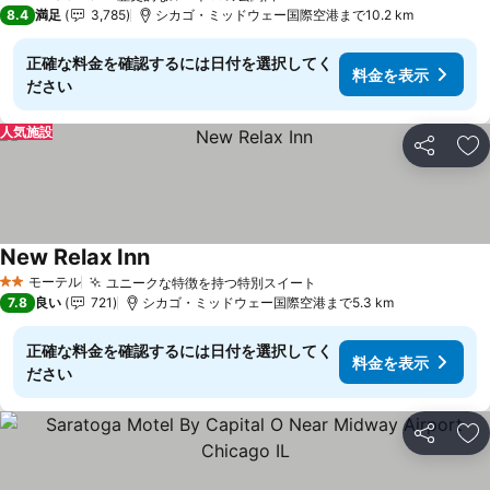
4 ホテルのランク
8.4
満足
3,785
シカゴ・ミッドウェー国際空港まで10.2 km
正確な料金を確認するには日付を選択してく
料金を表示
ださい
人気施設
シェア
お
New Relax Inn
料金を表示
モーテル
ユニークな特徴を持つ特別スイート
料金を表示
2 ホテルのランク
7.8
良い
721
シカゴ・ミッドウェー国際空港まで5.3 km
正確な料金を確認するには日付を選択してく
料金を表示
ださい
シェア
お