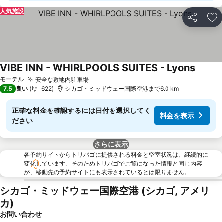
人気施設
シェア
お
VIBE INN - WHIRLPOOLS SUITES - Lyons
料金を
モーテル
安全な敷地内駐車場
料金を表示
7.5
良い
622
シカゴ・ミッドウェー国際空港まで6.0 km
正確な料金を確認するには日付を選択してく
料金を表示
ださい
さらに表示
各予約サイトからトリバゴに提供される料金と空室状況は、継続的に
変化しています。そのためトリバゴでご覧になった情報と同じ内容
が、移動先の予約サイトにも表示されているとは限りません。
シカゴ・ミッドウェー国際空港 (シカゴ, アメリ
カ)
お問い合わせ