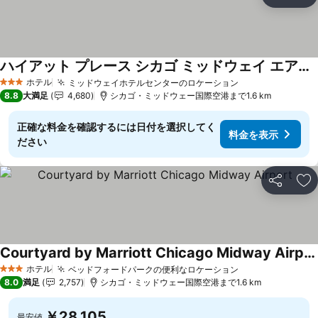
シェア
お
ハイアット プレース シカゴ ミッドウェイ エアポート
料金を表示
ホテル
ミッドウェイホテルセンターのロケーション
料金を表示
3 ホテルのランク
8.8
大満足
4,680
シカゴ・ミッドウェー国際空港まで1.6 km
正確な料金を確認するには日付を選択してく
料金を表示
ださい
シェア
お
Courtyard by Marriott Chicago Midway Airport
料金を表示
ホテル
ベッドフォードパークの便利なロケーション
料金を表示
3 ホテルのランク
8.0
満足
2,757
シカゴ・ミッドウェー国際空港まで1.6 km
￥28,105
最安値