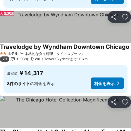
人気施設
シェア
お
Travelodge by Wyndham Downtown Chicago
ホテル
本格的なタイ料理「タイ・スプーン」
料金を表示
2 ホテルのランク
7.1
11,939
Willis Tower Skydeckまで1.0 km
￥14,317
最安値
8件のサイト
の料金を表示
料金を表示
シェア
お