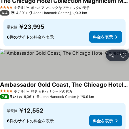
The Chicago Hotel Collection Magnificent Mile
料金を表示
ホテル
ボヘミアンシックなブティックの美学
料金を表示
4 ホテルのランク
6.4
4,301
John Hancock Centerまで0.3 km
￥23,995
最安値
6件のサイト
の料金を表示
料金を表示
シェア
お
Ambassador Gold Coast, The Chicago Hotel Collection
料金を表示
ホテル
歴史あるハリウッドの魅力
料金を表示
4 ホテルのランク
7.9
良い
6,061
John Hancock Centerまで0.9 km
￥12,552
最安値
6件のサイト
の料金を表示
料金を表示