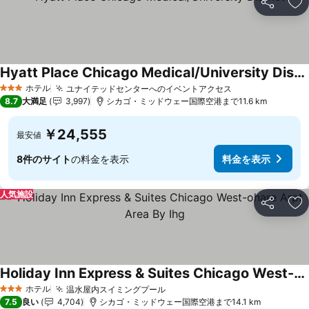
シェア
お
Hyatt Place Chicago Medical/University District
料金を表示
ホテル
ユナイテッドセンターへのイベントアクセス
料金を表示
3 ホテルのランク
8.7
大満足
3,997
シカゴ・ミッドウェー国際空港まで11.6 km
￥24,555
最安値
8件のサイト
の料金を表示
料金を表示
人気施設
シェア
お
Holiday Inn Express & Suites Chicago West-ohare Arpt Area By Ihg
料金を表示
ホテル
温水屋内スイミングプール
料金を表示
3 ホテルのランク
7.5
良い
4,704
シカゴ・ミッドウェー国際空港まで14.1 km