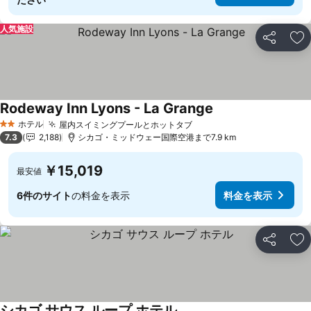
人気施設
シェア
お
Rodeway Inn Lyons - La Grange
料金を表示
ホテル
屋内スイミングプールとホットタブ
料金を表示
2 ホテルのランク
7.3
2,188
シカゴ・ミッドウェー国際空港まで7.9 km
￥15,019
最安値
6件のサイト
の料金を表示
料金を表示
シェア
お
シカゴ サウス ループ ホテル