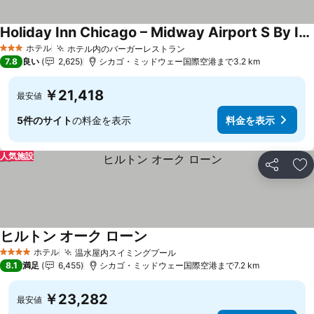
Holiday Inn Chicago – Midway Airport S By Ihg
料金を表示
ホテル
ホテル内のバーガーレストラン
料金を表示
3 ホテルのランク
7.8
良い
2,625
シカゴ・ミッドウェー国際空港まで3.2 km
￥21,418
最安値
5件のサイト
の料金を表示
料金を表示
人気施設
シェア
お
ヒルトン オーク ローン
料金を表示
ホテル
温水屋内スイミングプール
料金を表示
4 ホテルのランク
8.1
満足
6,455
シカゴ・ミッドウェー国際空港まで7.2 km
￥23,282
最安値