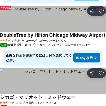
人気施設
シェア
お
DoubleTree by Hilton Chicago Midway Airport
ホテル
コーチズ スポーツ バー＆グリル
料金を表示
4 ホテルのランク
9.2
大満足
3,886
シカゴ・ミッドウェー国際空港まで1.7 km
正確な料金を確認するには日付を選択してく
料金を表示
ださい
シェア
お
シカゴ・マリオット・ミッドウェー
料金を表示
ホテル
温水屋内スイミングプール
料金を表示
3 ホテルのランク