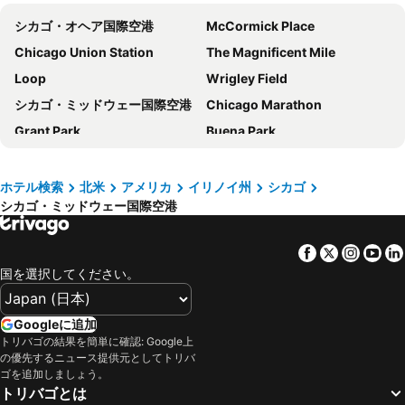
Club Quarters Hotel Wacker at Michigan, Chicago
Embassy Suites by Hilton Chicago Downtown River North
シカゴ・オヘア国際空港
McCormick Place
リバー ホテル
Hotel Saint Clair- Magnificent Mile
Chicago Union Station
The Magnificent Mile
ハイアット リージェンシー シカゴ
Best Western River North Hotel
Loop
Wrigley Field
W シカゴ - レイクショア
Club Quarters Hotel Central Loop, Chicago
シカゴ・ミッドウェー国際空港
Chicago Marathon
The Royal Sonesta Chicago River North
ラ キンタ イン & スイーツ シカゴ ダウンタウン
Grant Park
Buena Park
バージン ホテルズ シカゴ
ザ パルマー ハウス ヒルトン
Soldier Field
Art Institute of Chicago
Cambria Hotel Chicago Loop - Theatre District
スイソテル-シカゴ
West Loop
John Hancock Center
ホテル検索
北米
アメリカ
イリノイ州
シカゴ
Millennium Hotel Knickerbocker Chicago
The Whitehall Hotel, Best Western Premier Collection
シカゴ・ミッドウェー国際空港
Hyatt Center
FabTech
Holiday Inn & Suites Chicago-downtown By Ihg
Home2 Suites by Hilton Chicago River North
Printer's Row
River North
Holiday Inn Express & Suites Chicago-midway Airport By Ihg
フェアモント シカゴ アット ミレニアム パーク
Facebook
Twitter
Insta
Yo
Belmont Harbor Beach
Toyota Park
ヒルトン シカゴ-ミシガン アベニュー カルチュラル マイル
Best Western Plus O'Hare International South Hotel
国を選択してください。
United Center Park
The Unversity of Chicago
Residence Inn Chicago Downtown Magnificent Mile
ジャスリン ホテル
190 South LaSalle Street
The Chicago Theatre
オムニ シカゴ ホテル
SpringHill Suites by Marriott Chicago Chinatown
Googleに追加
Marina City
330 North Wabash
トリバゴの結果を簡単に確認: Google上
Bluegreen Vacations Hotel Blake, an Ascend Collection Hotel
ハイアット プレイス シカゴ / リバー ノース
の優先するニュース提供元としてトリバ
Near North
NBC Tower
シカゴ サウス ループ ホテル
ダブルツリー バイ ヒルトン シカゴ - マニフィセント マイル
ゴを追加しましょう。
トリバゴとは
400 East Ohio Street
Gold Coast
ハンプトン イン & スイーツ シカゴ ダウンタウン
Holiday Inn Express Chicago - Magnificent Mile By Ihg