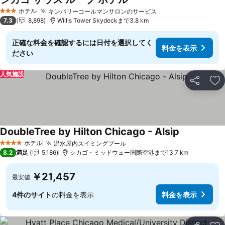
料金を表示
ホテル
キンバリーコールマンサロンのサービス
料金を表示
3 ホテルのランク
7.3
8,898
Willis Tower Skydeckまで3.8 km
正確な料金を確認するには日付を選択してく
料金を表示
ださい
人気施設
シェア
お
DoubleTree by Hilton Chicago - Alsip
料金を表示
ホテル
温水屋内スイミングプール
料金を表示
4 ホテルのランク
8.2
満足
5,186
シカゴ・ミッドウェー国際空港まで13.7 km
￥21,457
最安値
4件のサイト
の料金を表示
料金を表示