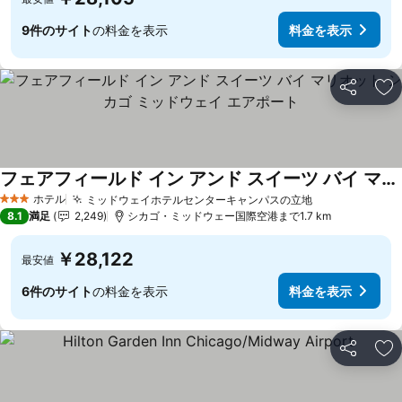
9件のサイト
の料金を表示
料金を表示
シェア
お
フェアフィールド イン アンド スイーツ バイ マリオット シカゴ ミッドウェイ エアポート
料金を表示
ホテル
ミッドウェイホテルセンターキャンパスの立地
料金を表示
3 ホテルのランク
8.1
満足
2,249
シカゴ・ミッドウェー国際空港まで1.7 km
￥28,122
最安値
6件のサイト
の料金を表示
料金を表示
シェア
お