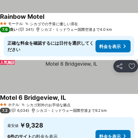
Rainbow Motel
料金を表示
モーテル
シカゴでの予算に優しい滞在
料金を表示
2 ホテルのランク
7.6
良い
341
シカゴ・ミッドウェー国際空港まで4.0 km
正確な料金を確認するには日付を選択してく
料金を表示
ださい
人気施設
シェア
お
Motel 6 Bridgeview, IL
料金を表示
ホテル
シカゴ郊外のお手頃な拠点
料金を表示
2 ホテルのランク
7.2
6,034
シカゴ・ミッドウェー国際空港まで9.2 km
￥9,328
最安値
6件のサイト
の料金を表示
料金を表示