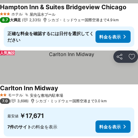
Hampton Inn & Suites Bridgeview Chicago
料金
ホテル
屋内温水プール
料金を表示
3 ホテルのランク
8.7
大満足
2,335
シカゴ・ミッドウェー国際空港まで4.9 km
正確な料金を確認するには日付を選択してく
料金を表示
ださい
人気施設
シェア
お
Carlton Inn Midway
料金を表示
モーテル
安全な敷地内駐車場
料金を表示
2 ホテルのランク
7.0
3,698
シカゴ・ミッドウェー国際空港まで3.0 km
￥17,671
最安値
7件のサイト
の料金を表示
料金を表示