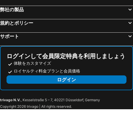
North Center
St Ben's
LondonHouse Chicago, Curio Collection by Hilton
The Chicago Hotel Collection River North
弊社の製品
Woodfield Mall
Milwaukee Mitchell International Airport
Sheraton Grand Chicago Riverwalk
エンバシー スイーツ シカゴ ダウンタウン マグニフィセント マイル
Milwaukee Art Museum
Pabst Theater
規約とポリシー
スカイラーク モーテル
Hilton Garden Inn Chicago/Midway Airport
Kalamazoo/Battle Creek International Airport
Pullman
シカゴ・マリオット・ミッドウェー
ハイアット プレース シカゴ ミッドウェイ エアポート
サポート
Historic Route 66 Tour Chicago
Millennium Park
DoubleTree by Hilton Chicago Midway Airport
フェアフィールド イン アンド スイーツ バイ マリオット シカゴ ミッドウェイ エアポート
Chicago Riverwalk
The Trading Show Chicago
Residence Inn Chicago Midway Airport
Sleep Inn Midway Airport
ログインして会員限定特典を利用しましょう
National Lawn & Garden Show
Lego
Holiday Inn Chicago – Midway Airport S By Ihg
Saratoga Motel By Capital O Near Midway Airport Chicago IL
体験をカスタマイズ
900 North Michigan
680 N Lake Shore Drive
WoodSpring Suites Chicago Midway
ベストウェスタン イン & スイーツ - ミッドウェイ エアポート
ロイヤルティ料金プランと会員価格
Route 66 Raceway
Kentland Municipal Airport
ヒルトン オーク ローン
ベストウェスタン プラス シカゴランド - カントリーサイド
ログイン
South Bend International Airport
グラントカウンティ空港
Hampton Inn & Suites Chicago Medical District UIC
Harvey House Bed & Breakfast
Archer Heights
Gage Park
Hyatt House Chicago Medical/University District
Hyatt Place Chicago Medical/University District
Scottsdale
Brighton Park
trivago N.V.
, Kesselstraße 5 – 7, 40221 Düsseldorf, Germany
Carleton of Oak Park
The Hoxton, Chicago
Copyright 2026 trivago | All rights reserved.
Ashburn
Little Village
Hyatt Regency McCormick Place Chicago
Sable at Navy Pier Chicago, Curio Collection by Hilton
Wrightwood
Back of the Yards
Hyatt Place Chicago-South/University Medical Center
The Study at the University of Chicago
Lawndale
McKinley Park
Waldorf Astoria Chicago
Comfort Suites Oakbrook Terrace near Oakbrook Center