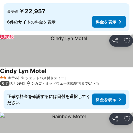
￥22,957
最安値
6件のサイト
の料金を表示
料金を表示
人気施設
シェア
お
Cindy Lyn Motel
料金を表示
ホテル
ジェットバス付きスイート
料金を表示
2 ホテルのランク
6.7
594
シカゴ・ミッドウェー国際空港まで6.1 km
正確な料金を確認するには日付を選択してく
料金を表示
ださい
シェア
お