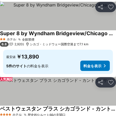
シェア
お
Super 8 by Wyndham Bridgeview/Chicago Area
料金を表示
ホテル
全館禁煙
料金を表示
2 ホテルのランク
6.8
2,920
シカゴ・ミッドウェー国際空港まで7.1 km
￥13,890
最安値
5件のサイト
の料金を表示
料金を表示
人気施設
シェア
お
ベストウェスタン プラス シカゴランド - カントリーサイド
料金を表示
ホテル
歴史的なルート66の玄関口
料金を表示