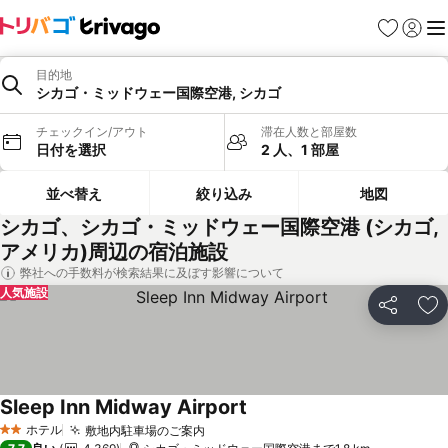
お気に入り
ログイ
メ
目的地
シカゴ・ミッドウェー国際空港, シカゴ
チェックイン/アウト
滞在人数と部屋数
日付を選択
2 人、1 部屋
並べ替え
絞り込み
地図
シカゴ、シカゴ・ミッドウェー国際空港 (シカゴ,
アメリカ)周辺の宿泊施設
弊社への手数料が検索結果に及ぼす影響について
人気施設
シェア
お
Sleep Inn Midway Airport
料金を表示
ホテル
敷地内駐車場のご案内
料金を表示
2 ホテルのランク