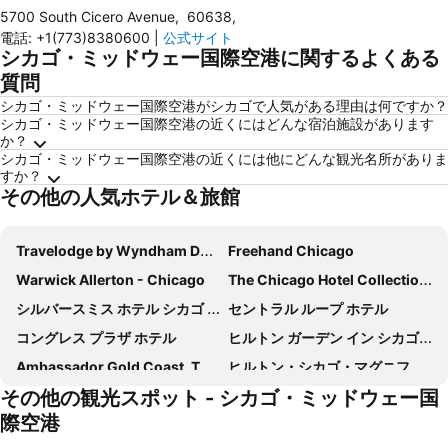
5700 South Cicero Avenue
,
60638
,
電話
:
+1(773)8380600
|
公式サイト
シカゴ・ミッドウェー国際空港に関するよくある
質問
シカゴ・ミッドウェー国際空港がシカゴで人気がある理由は何ですか？
シカゴ・ミッドウェー国際空港の近くにはどんな宿泊施設があります
か？
シカゴ・ミッドウェー国際空港の近くには他にどんな観光名所がありま
すか？
その他の人気ホテル＆旅館
Travelodge by Wyndham Downtown Chicago
Freehand Chicago
Warwick Allerton - Chicago
The Chicago Hotel Collection Magnificent Mile
シルバースミス ホテル シカゴ ダウンタウン
セントラル ループ ホテル
コングレス プラザ ホテル
ヒルトン ガーデン イン シカゴ ダウンタウン マグニフィセント マイル
Ambassador Gold Coast, The Chicago Hotel Collection
ヒルトン・シカゴ・マグニフィセントマイル・スイーツ
その他の観光スポット - シカゴ・ミッドウェー国
ベストウェスタン グラント パーク ホテル
Hotel Riu Plaza Chicago
際空港
キンジー ホテル
Eurostars Magnificent Mile