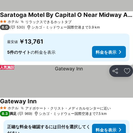
Saratoga Motel By Capital O Near Midway Airport Chicago IL
料金を表示
ホテル
リラックスできるホットタブ
料金を表示
2 ホテルのランク
6.0
530
シカゴ・ミッドウェー国際空港まで3.9 km
￥13,761
最安値
5件のサイト
の料金を表示
料金を表示
人気施設
シェア
お
Gateway Inn
料金を表示
ホテル
アドボケート・クリスト・メディカルセンターに近い
料金を表
2 ホテルのランク
8.3
満足
969
シカゴ・ミッドウェー国際空港まで7.5 km
正確な料金を確認するには日付を選択してく
料金を表示
ださい