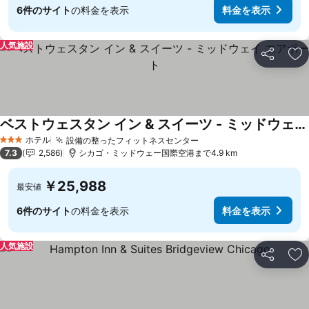
6件のサイト
の料金を表示
料金を表示
人気施設
シェア
お
ベストウェスタン イン & スイーツ - ミッドウェイ エアポート
料金を表示
ホテル
設備の整ったフィットネスセンター
料金を表示
3 ホテルのランク
7.3
2,586
シカゴ・ミッドウェー国際空港まで4.9 km
￥25,988
最安値
6件のサイト
の料金を表示
料金を表示
人気施設
シェア
お