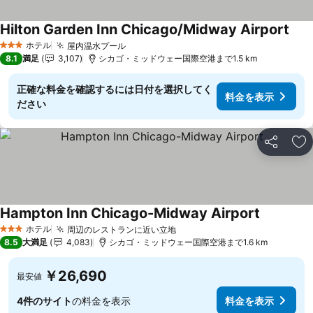
Hilton Garden Inn Chicago/Midway Airport
料金
ホテル
屋内温水プール
料金を表示
3 ホテルのランク
8.1
満足
3,107
シカゴ・ミッドウェー国際空港まで1.5 km
正確な料金を確認するには日付を選択してく
料金を表示
ださい
シェア
お
Hampton Inn Chicago-Midway Airport
料金を表
ホテル
周辺のレストランに近い立地
料金を表示
3 ホテルのランク
8.5
大満足
4,083
シカゴ・ミッドウェー国際空港まで1.6 km
￥26,690
最安値
4件のサイト
の料金を表示
料金を表示