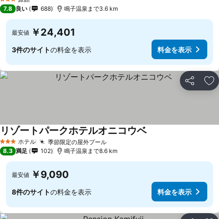
3 ホテルのランク
7.8
良い
688
鳴子温泉まで3.6 km
￥24,401
最安値
3件のサイト
の料金を表示
料金を表示
シェア
お
リゾートパークホテルオニコウベ
ホテル
季節限定の屋外プール
3 ホテルのランク
8.3
満足
102
鳴子温泉まで8.6 km
￥9,090
最安値
8件のサイト
の料金を表示
料金を表示