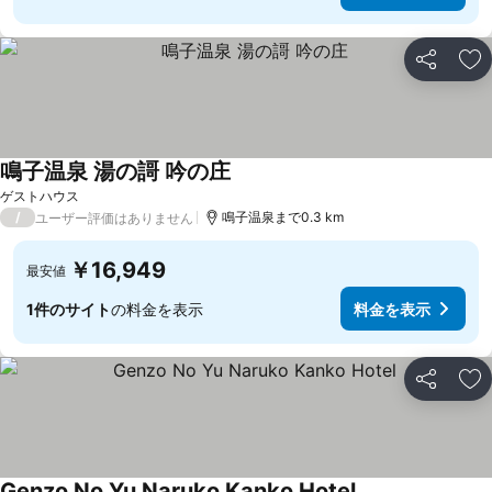
シェア
お
鳴子温泉 湯の謌 吟の庄
ゲストハウス
/
鳴子温泉まで0.3 km
ユーザー評価はありません
￥16,949
最安値
1件のサイト
の料金を表示
料金を表示
シェア
お
Genzo No Yu Naruko Kanko Hotel