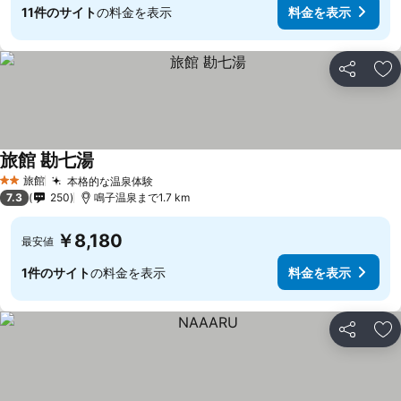
11件のサイト
の料金を表示
料金を表示
シェア
お
旅館 勘七湯
旅館
本格的な温泉体験
2 ホテルのランク
7.3
250
鳴子温泉まで1.7 km
￥8,180
最安値
1件のサイト
の料金を表示
料金を表示
シェア
お