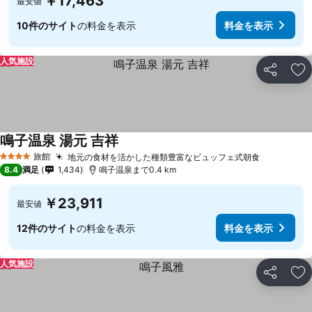
￥17,463
最安値
10件のサイト
の料金を表示
料金を表示
人気施設
シェア
お
鳴子温泉 湯元 吉祥
旅館
地元の食材を活かした種類豊富なビュッフェ式朝食
4 ホテルのランク
8.4
満足
1,434
鳴子温泉まで0.4 km
￥23,911
最安値
12件のサイト
の料金を表示
料金を表示
人気施設
シェア
お