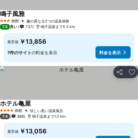
鳴子風雅
旅館
趣の異なる2つの温泉体験
3 ホテルのランク
7.5
良い
737
鳴子温泉まで0.3 km
￥13,856
最安値
7件のサイト
の料金を表示
料金を表示
シェア
お
ホテル亀屋
旅館
珍しい黒い温泉風呂
4 ホテルのランク
7.4
888
鳴子温泉まで1.0 km
￥13,056
最安値