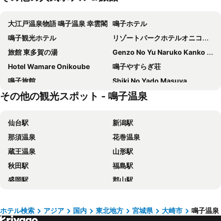
大江戸温泉物語 鳴子温泉 幸雲閣
鳴子ホテル
鳴子観光ホテル
リゾートパークホテルオニコウベ
旅館 東多賀の湯
Genzo No Yu Naruko Kanko Hotel
Hotel Wamare Onikoube
鳴子やすらぎ荘
鳴子旅館
Shiki No Yado Masuya
その他の観光スポット - 鳴子温泉
わくわくファーム 前森高原
仙台駅
新潟駅
那須温泉
花巻温泉
蔵王温泉
山形駅
秋田駅
福島駅
盛岡駅
郡山駅
山形蔵王温泉スキー場
十和田湖
セキスイハイムスーパーアリーナ
あつみ温泉
ホテル検索
アジア
国内
東北地方
宮城県
大崎市
鳴子温泉