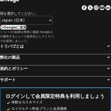
平泉
乳頭温泉郷 大釜温泉
Facebook
Twitter
Insta
Yo
安比高原スキー場
仙台サンプラザホール
国を選択してください。
銀山温泉
仙台空港
猪苗代スキー場
月岡温泉
Googleに追加
鳴子温泉
白神山地
トリバゴの結果を簡単に確認: Google上
の優先するニュース提供元としてトリバ
秋保大滝
小岩井農場まきば園
ゴを追加しましょう。
夢メッセみやぎ
グランデコスノーリゾート
トリバゴとは
十和田湖畔温泉
飯坂温泉
弊社の製品
マリンピア日本海
たざわ湖スキー場
新潟空港
仙台国際センター
規約とポリシー
那須高原
秋田空港
サポート
乳頭温泉郷 休暇村
新庄駅
作並温泉
乳頭温泉郷 鶴の湯温泉
乳頭温泉郷 妙乃湯
裏磐梯猫魔スキー場
ログインして会員限定特典を利用しましょう
楽天koboスタジアム宮城
裏磐梯スキー場
体験をカスタマイズ
ロイヤルティ料金プランと会員価格
郡山市民文化センター
アルツ磐梯スキー場