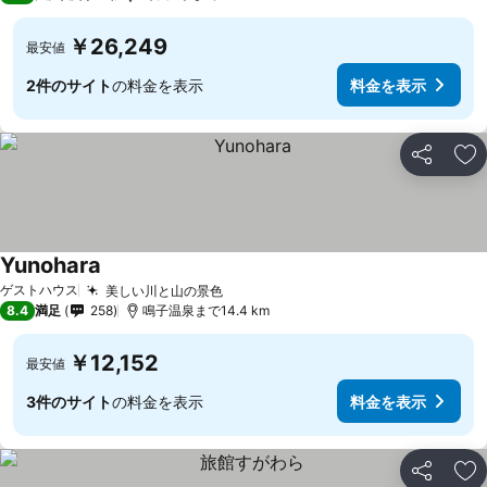
￥26,249
最安値
2件のサイト
の料金を表示
料金を表示
シェア
お
Yunohara
ゲストハウス
美しい川と山の景色
8.4
満足
258
鳴子温泉まで14.4 km
￥12,152
最安値
3件のサイト
の料金を表示
料金を表示
シェア
お