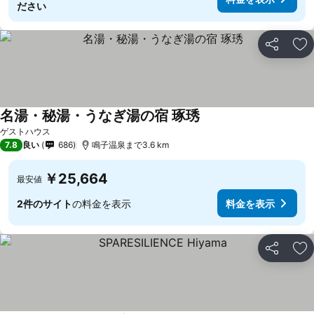
ださい
シェア
お
名湯・秘湯・うなぎ湯の宿 琢琇
ゲストハウス
7.8
良い
686
鳴子温泉まで3.6 km
￥25,664
最安値
2件のサイト
の料金を表示
料金を表示
シェア
お