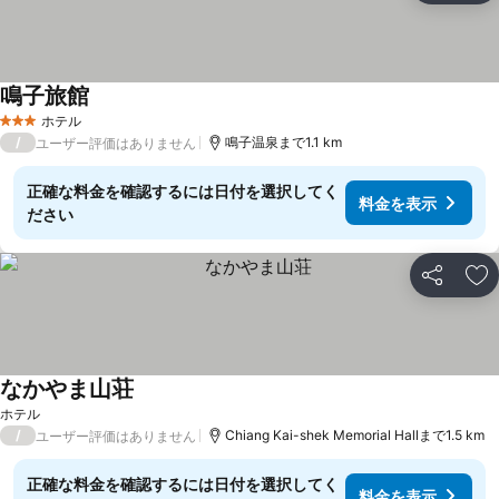
鳴子旅館
ホテル
3 ホテルのランク
/
鳴子温泉まで1.1 km
ユーザー評価はありません
正確な料金を確認するには日付を選択してく
料金を表示
ださい
シェア
お
なかやま山荘
ホテル
/
Chiang Kai-shek Memorial Hallまで1.5 km
ユーザー評価はありません
正確な料金を確認するには日付を選択してく
料金を表示