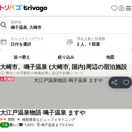
お気に入り
ログイ
メ
目的地
鳴子温泉, 大崎市
チェックイン/アウト
滞在人数と部屋数
日付を選択
2 人、1 部屋
並べ替え
絞り込み
地図
大崎市、鳴子温泉 (大崎市, 国内)周辺の宿泊施設
弊社への手数料が検索結果に及ぼす影響について
人気施設
シェア
お
大江戸温泉物語 鳴子温泉 ますや
旅館
種類豊富なビュッフェダイニング
2 ホテルのランク
7.6
良い
1,491
鳴子温泉まで0.2 km