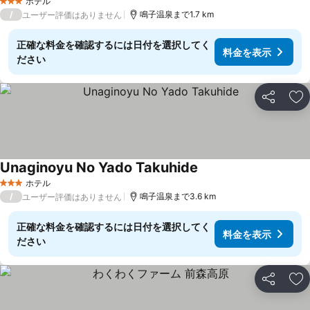
ホテル
3 ホテルのランク
/
鳴子温泉まで1.7 km
ユーザー評価はありません
正確な料金を確認するには日付を選択してく
料金を表示
ださい
シェア
お
Unaginoyu No Yado Takuhide
ホテル
3 ホテルのランク
/
鳴子温泉まで3.6 km
ユーザー評価はありません
正確な料金を確認するには日付を選択してく
料金を表示
ださい
シェア
お