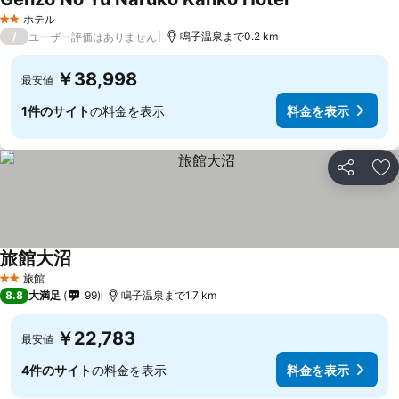
ホテル
2 ホテルのランク
/
鳴子温泉まで0.2 km
ユーザー評価はありません
￥38,998
最安値
1件のサイト
の料金を表示
料金を表示
シェア
お
旅館大沼
旅館
2 ホテルのランク
8.8
大満足
99
鳴子温泉まで1.7 km
￥22,783
最安値
4件のサイト
の料金を表示
料金を表示