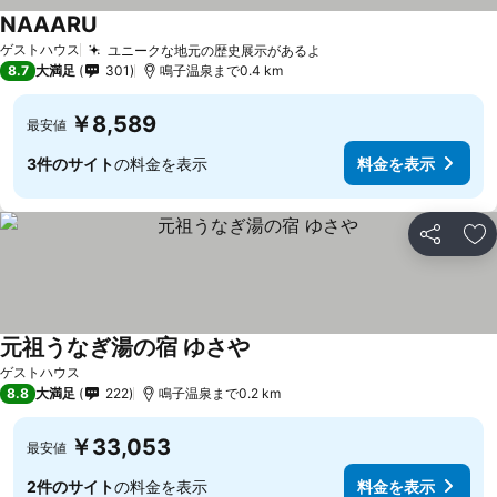
NAAARU
ゲストハウス
ユニークな地元の歴史展示があるよ
8.7
大満足
301
鳴子温泉まで0.4 km
￥8,589
最安値
3件のサイト
の料金を表示
料金を表示
シェア
お
元祖うなぎ湯の宿 ゆさや
ゲストハウス
8.8
大満足
222
鳴子温泉まで0.2 km
￥33,053
最安値
2件のサイト
の料金を表示
料金を表示