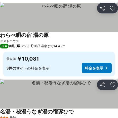
シェア
お
わらべ唄の宿 湯の原
ゲストハウス
8.4
満足
258
鳴子温泉まで14.4 km
￥10,081
最安値
3件のサイト
の料金を表示
料金を表示
シェア
お
名湯・秘湯うなぎ湯の宿琢ひで
旅館