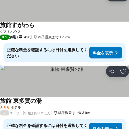
旅館すがわら
ゲストハウス
8.2
満足
426
鳴子温泉まで0.7 km
正確な料金を確認するには日付を選択してく
料金を表示
ださい
シェア
お
旅館 東多賀の湯
ホテル
3 ホテルのランク
/
鳴子温泉まで0.3 km
ユーザー評価はありません
正確な料金を確認するには日付を選択してく
料金を表示