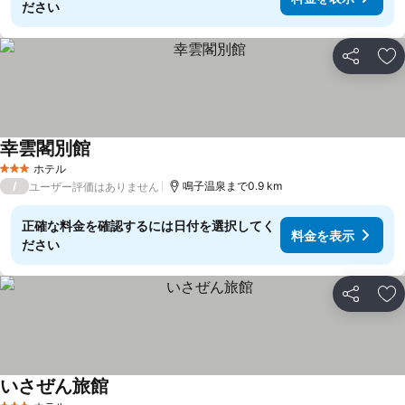
ださい
シェア
お
幸雲閣別館
ホテル
3 ホテルのランク
/
鳴子温泉まで0.9 km
ユーザー評価はありません
正確な料金を確認するには日付を選択してく
料金を表示
ださい
シェア
お
いさぜん旅館