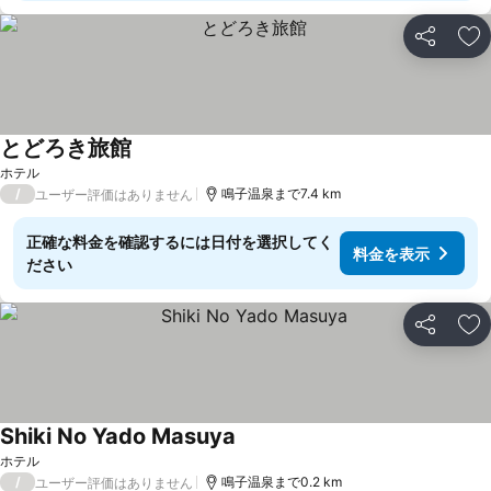
シェア
お
とどろき旅館
ホテル
/
鳴子温泉まで7.4 km
ユーザー評価はありません
正確な料金を確認するには日付を選択してく
料金を表示
ださい
シェア
お
Shiki No Yado Masuya
ホテル
/
鳴子温泉まで0.2 km
ユーザー評価はありません