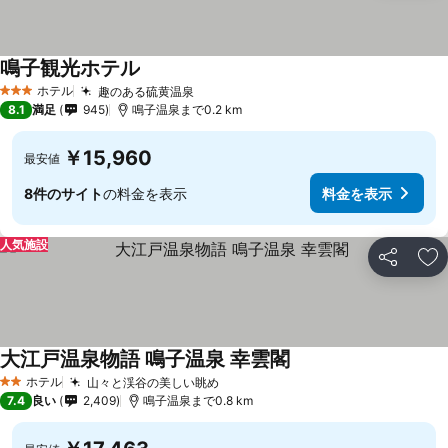
鳴子観光ホテル
ホテル
趣のある硫黄温泉
3 ホテルのランク
8.1
満足
945
鳴子温泉まで0.2 km
￥15,960
最安値
8件のサイト
の料金を表示
料金を表示
人気施設
シェア
お
大江戸温泉物語 鳴子温泉 幸雲閣
ホテル
山々と渓谷の美しい眺め
2 ホテルのランク
7.4
良い
2,409
鳴子温泉まで0.8 km