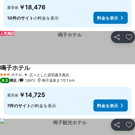
￥18,476
最安値
10件のサイト
の料金を表示
料金を表示
人気施設
シェア
お
鳴子ホテル
ホテル
広々とした貸切露天風呂
3 ホテルのランク
8.3
満足
1,841
鳴子温泉まで0.1 km
￥14,725
最安値
7件のサイト
の料金を表示
料金を表示
シェア
お