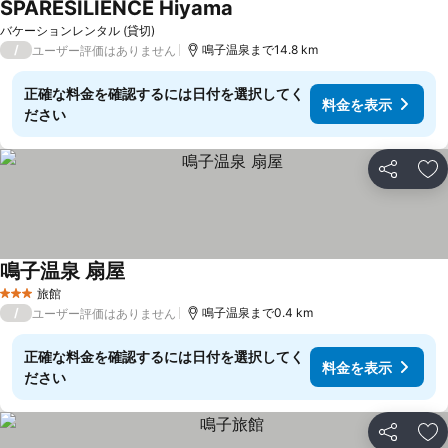
SPARESILIENCE Hiyama
バケーションレンタル (貸切)
/
鳴子温泉まで14.8 km
ユーザー評価はありません
正確な料金を確認するには日付を選択してく
料金を表示
ださい
シェア
お
鳴子温泉 扇屋
旅館
3 ホテルのランク
/
鳴子温泉まで0.4 km
ユーザー評価はありません
正確な料金を確認するには日付を選択してく
料金を表示
ださい
シェア
お