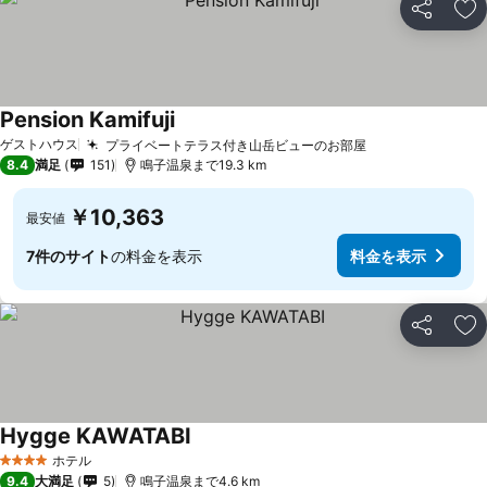
シェア
お
Pension Kamifuji
ゲストハウス
プライベートテラス付き山岳ビューのお部屋
8.4
満足
151
鳴子温泉まで19.3 km
￥10,363
最安値
7件のサイト
の料金を表示
料金を表示
シェア
お
Hygge KAWATABI
ホテル
4 ホテルのランク
9.4
大満足
5
鳴子温泉まで4.6 km