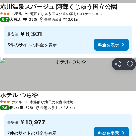
赤川温泉スパージュ 阿蘇くじゅう国立公園
料金を表
ホテル
阿蘇くじゅう国立公園の美しいロケーション
料金を表示
3 ホテルのランク
8.7
大満足
336
長湯温泉まで13.6 km
￥8,301
最安値
5件のサイト
の料金を表示
料金を表示
シェア
お
ホテル つちや
料金を表示
ホテル
本格的な地元のお食事体験
料金を表示
3 ホテルのランク
7.6
良い
328
長湯温泉まで11.3 km
￥10,977
最安値
7件のサイト
の料金を表示
料金を表示