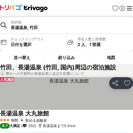
お気に入り
ログイ
メ
目的地
長湯温泉, 竹田
チェックイン/アウト
滞在人数と部屋数
日付を選択
2 人、1 部屋
並べ替え
絞り込み
地図
竹田、長湯温泉 (竹田, 国内)周辺の宿泊施設
弊社への手数料が検索結果に及ぼす影響について
人気施設
シェア
お
長湯温泉 大丸旅館
料金を表示
旅館
飲める炭酸泉
料金を表示
3 ホテルのランク
8.7
大満足
352
長湯温泉まで0.9 km