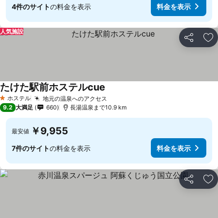
4件のサイト
の料金を表示
料金を表示
人気施設
シェア
お
たけた駅前ホステルcue
料金を表示
ホステル
地元の温泉へのアクセス
料金を表示
1 ホテルのランク
9.2
大満足
660
長湯温泉まで10.9 km
￥9,955
最安値
7件のサイト
の料金を表示
料金を表示
シェア
お