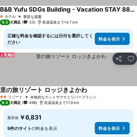
B&B Yufu SDGs Building - Vacation STAY 88856v
料金を表示
ホテル
豊富な蔵書
料金を表示
1 ホテルのランク
9.3
大満足
33
長湯温泉まで14.7 km
正確な料金を確認するには日付を選択してく
料金を表示
ださい
人気施設
シェア
お
里の旅リゾート ロッジきよかわ
料金を表示
リゾート
本格的なテントサウナとリバープランジ
料金を表示
2 ホテルのランク
9.3
大満足
498
長湯温泉まで17.9 km
￥6,831
最安値
9件のサイト
の料金を表示
料金を表示