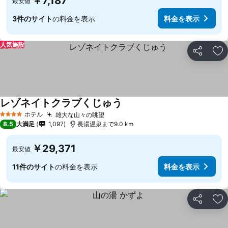
￥7,187
最安値
3件のサイト
の料金を表示
料金を表示
人気施設
シェア
お
レゾネイトクラブくじゅう
料金を表示
ホテル
雄大な山々の眺望
料金を表示
4 ホテルのランク
8.5
大満足
1,097
長湯温泉まで9.0 km
￥29,371
最安値
11件のサイト
の料金を表示
料金を表示
シェア
お