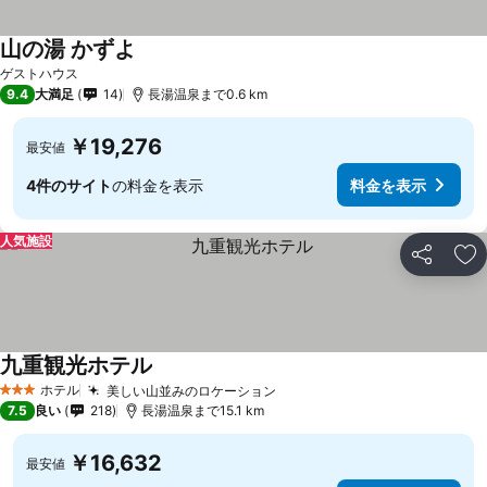
山の湯 かずよ
料金を表示
ゲストハウス
9.4
大満足
14
長湯温泉まで0.6 km
￥19,276
最安値
4件のサイト
の料金を表示
料金を表示
人気施設
シェア
お
九重観光ホテル
料金を表示
ホテル
美しい山並みのロケーション
料金を表示
3 ホテルのランク
7.5
良い
218
長湯温泉まで15.1 km
￥16,632
最安値