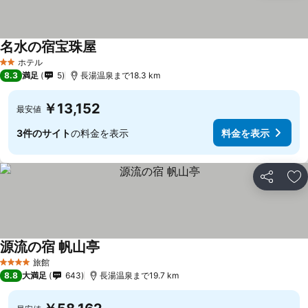
名水の宿宝珠屋
料金を表示
ホテル
2 ホテルのランク
8.3
満足
5
長湯温泉まで18.3 km
￥13,152
最安値
3件のサイト
の料金を表示
料金を表示
シェア
お
源流の宿 帆山亭
料金を表示
旅館
4 ホテルのランク
8.8
大満足
643
長湯温泉まで19.7 km