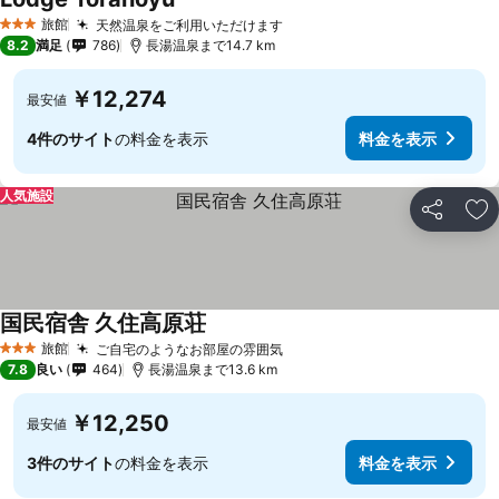
料金を表示
旅館
天然温泉をご利用いただけます
料金を表示
3 ホテルのランク
8.2
満足
786
長湯温泉まで14.7 km
￥12,274
最安値
4件のサイト
の料金を表示
料金を表示
人気施設
シェア
お
国民宿舎 久住高原荘
料金を表示
旅館
ご自宅のようなお部屋の雰囲気
料金を表示
3 ホテルのランク
7.8
良い
464
長湯温泉まで13.6 km
￥12,250
最安値
3件のサイト
の料金を表示
料金を表示