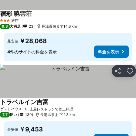
宿彩 暁雲荘
料金を表示
旅館
3 ホテルのランク
9.3
大満足
23
長湯温泉まで14.6 km
￥28,068
最安値
4件のサイト
の料金を表示
料金を表示
シェア
お
トラベルイン吉富
料金を表示
ゲストハウス
庄屋レストランで郷土料理
料金を表示
7.7
良い
130
長湯温泉まで11.3 km
￥9,453
最安値