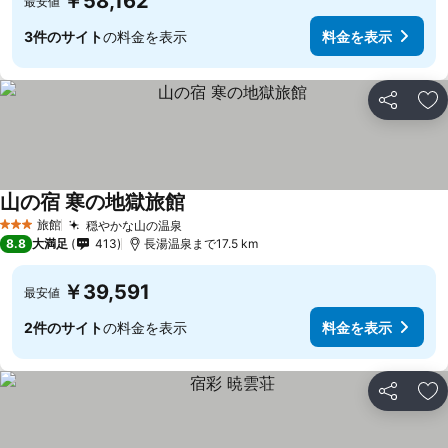
￥58,162
最安値
3件のサイト
の料金を表示
料金を表示
シェア
お
山の宿 寒の地獄旅館
料金を表示
旅館
穏やかな山の温泉
料金を表示
3 ホテルのランク
8.8
大満足
413
長湯温泉まで17.5 km
￥39,591
最安値
2件のサイト
の料金を表示
料金を表示
シェア
お