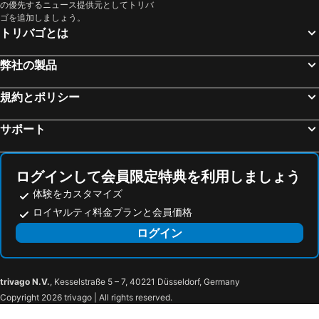
の優先するニュース提供元としてトリバ
青島
熊本城
ゴを追加しましょう。
下関駅
西鉄福岡(天神)駅
トリバゴとは
阿蘇ファームランド
黒崎駅
弊社の製品
鹿児島空港
熊本空港
キャナルシティ博多
原爆ドーム
規約とポリシー
広島県立総合体育館
門司港駅
サポート
福岡 ヤフオク ドーム
門司港レトロ
久留米駅
広島平和記念公園
マリンワールド海の中道
新地中華街
ログインして会員限定特典を利用しましょう
長崎空港
西鉄久留米駅
体験をカスタマイズ
ロイヤルティ料金プランと会員価格
グランメッセ熊本
新山口駅
ログイン
アフリカンサファリ
福岡国際会議場
東広島駅
松山空港
長湯温泉
岡城跡
trivago N.V.
, Kesselstraße 5 – 7, 40221 Düsseldorf, Germany
Yufuin
Yusuraume
Copyright 2026 trivago | All rights reserved.
Yusuraume
扇山さくらの園