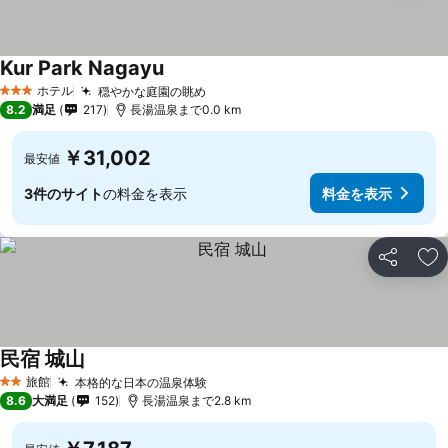
Kur Park Nagayu
料金を表示
ホテル
穏やかな庭園の眺め
料金を表示
3 ホテルのランク
8.2
満足
217
長湯温泉まで0.0 km
￥31,002
最安値
3件のサイト
の料金を表示
料金を表示
シェア
お
民宿 城山
料金を表示
旅館
本格的な日本の温泉体験
料金を表示
2 ホテルのランク
8.6
大満足
152
長湯温泉まで2.8 km