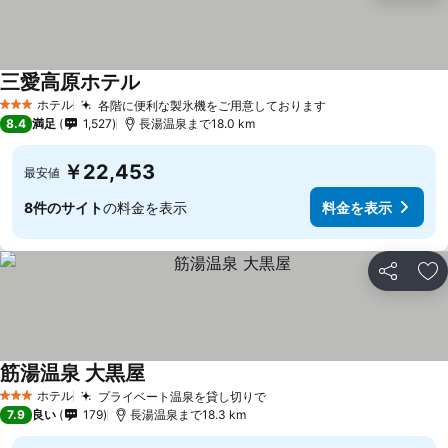
三愛高原ホテル
料金を表示
ホテル
各階に便利な製氷機をご用意しております
料金を表示
3 ホテルのランク
8.4
満足
1,527
長湯温泉まで18.0 km
￥22,453
最安値
8件のサイト
の料金を表示
料金を表示
シェア
お
筋湯温泉 大黒屋
料金を表示
ホテル
プライベート温泉を貸し切りで
料金を表示
3 ホテルのランク
7.9
良い
179
長湯温泉まで18.3 km