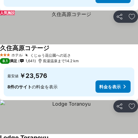
人気施設
シェア
お
久住高原コテージ
料金を表示
ホテル
くじゅう花公園への近さ
料金を表示
3 ホテルのランク
8.1
満足
1,641
長湯温泉まで14.2 km
￥23,576
最安値
8件のサイト
の料金を表示
料金を表示
シェア
お
Lodge Toranoyu