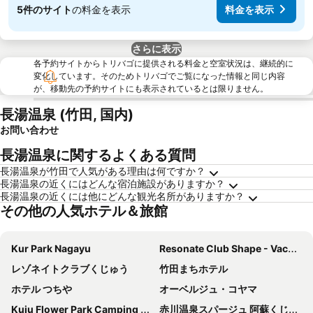
5件のサイト
の料金を表示
料金を表示
さらに表示
各予約サイトからトリバゴに提供される料金と空室状況は、継続的に
変化しています。そのためトリバゴでご覧になった情報と同じ内容
が、移動先の予約サイトにも表示されているとは限りません。
長湯温泉 (竹田, 国内)
お問い合わせ
長湯温泉に関するよくある質問
長湯温泉が竹田で人気がある理由は何ですか？
長湯温泉の近くにはどんな宿泊施設がありますか？
長湯温泉の近くには他にどんな観光名所がありますか？
その他の人気ホテル＆旅館
Kur Park Nagayu
Resonate Club Shape - Vacation STAY 60135v
レゾネイトクラブくじゅう
竹田まちホテル
ホテル つちや
オーベルジュ・コヤマ
Kuju Flower Park Camping Resort Hana To Hoshi
赤川温泉スパージュ 阿蘇くじゅう国立公園