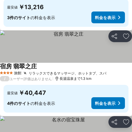
￥13,216
最安値
3件のサイト
の料金を表示
料金を表示
シェア
お
宿房 翡翠之庄
料金を表示
旅館
リラックスできるマッサージ、ホットタブ、スパ
料金を表示
4 ホテルのランク
/
長湯温泉まで1.3 km
ユーザー評価はありません
￥40,447
最安値
4件のサイト
の料金を表示
料金を表示
シェア
お