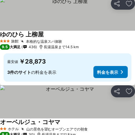
シェア
お
ゆのひら 上柳屋
料金を表示
旅館
本格的な温泉スパ体験
料金を表示
3 ホテルのランク
9.5
大満足
436
長湯温泉まで14.5 km
￥28,873
最安値
3件のサイト
の料金を表示
料金を表示
シェア
お
オーベルジュ・コヤマ
料金を表示
ホテル
山の景色を望むオープンエアでの朝食
料金を表示
2 ホテルのランク
9.4
大満足
30
長湯温泉まで11.8 km