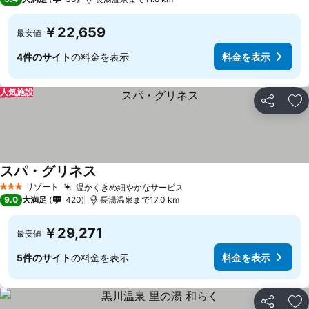
￥22,659
最安値
4件のサイト
の料金を表示
料金を表示
人気施設
シェア
お
スパ・グリネス
料金を表示
リゾート
温かくきめ細やかなサービス
料金を表示
3 ホテルのランク
9.0
大満足
420
長湯温泉まで17.0 km
￥29,271
最安値
5件のサイト
の料金を表示
料金を表示
シェア
お