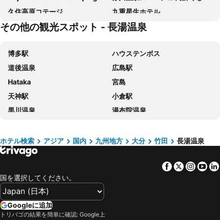
久住高原コテージ
九重星生ホテル
その他の観光スポット - 長湯温泉
B&B Yufu SDGs Building - Vacation STAY 88856v
SDGs house with shower room - Vacation STAY 34864v
花山酔
くじゅうエイドステーション
博多駅
ハウステンボス
九重観光ホテル
オーベルジュ ア マ ファソン
道後温泉
広島駅
Tanetone
三愛高原ホテル
Hataka
宮島
民宿 碧雲荘
名水の宿宝珠屋
天神駅
小倉駅
黒川温泉
湯布院温泉
福岡 ヤフオク!ドーム
別府温泉
湯田温泉
長崎駅
ホテル検索
アジア
国内
九州地方
大分
竹田
長湯温泉
鹿児島中央駅
マリンメッセ福岡
Facebook
Twitter
Insta
Yo
熊本駅
福岡空港
国を選択してください。
大分駅
宮崎駅
中洲川端駅
佐賀駅
Googleに追加
松山駅
Itsukushima Jinja
トリバゴの結果を簡単に確認: Google上