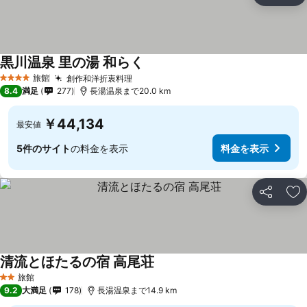
黒川温泉 里の湯 和らく
料金を表示
旅館
創作和洋折衷料理
料金を表示
4 ホテルのランク
8.4
満足
277
長湯温泉まで20.0 km
￥44,134
最安値
5件のサイト
の料金を表示
料金を表示
シェア
お
清流とほたるの宿 高尾荘
料金を表示
旅館
2 ホテルのランク
9.2
大満足
178
長湯温泉まで14.9 km