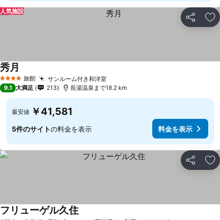
人気施設
シェア
お
秀月
料金を表示
旅館
サンルーム付き和洋室
料金を表示
4 ホテルのランク
9.1
大満足
213
長湯温泉まで18.2 km
￥41,581
最安値
5件のサイト
の料金を表示
料金を表示
シェア
お
フリューゲル久住
料金を表示