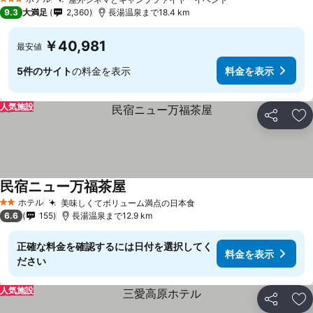
料金を表示
3 ホテルのランク
9.3
大満足
2,360
長湯温泉まで18.4 km
￥40,981
最安値
5件のサイト
の料金を表示
料金を表示
人気施設
シェア
お
民宿ニュー万福茶屋
料金を表示
ホテル
美味しくてボリューム満点の日本食
料金を表示
2 ホテルのランク
6.6
155
長湯温泉まで12.9 km
正確な料金を確認するには日付を選択してく
料金を表示
ださい
人気施設
シェア
お