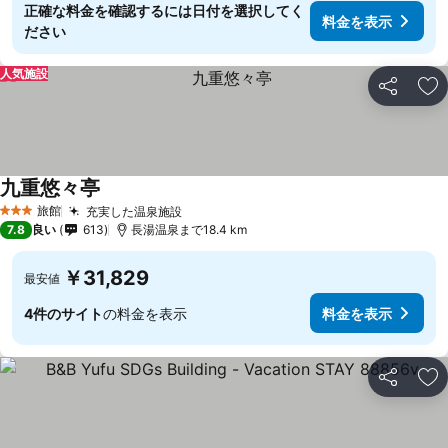
正確な料金を確認するには日付を選択してく
料金を表示
ださい
人気施設
シェア
お
九重悠々亭
料金を表示
旅館
充実した温泉施設
料金を表示
3 ホテルのランク
7.8
良い
613
長湯温泉まで18.4 km
￥31,829
最安値
4件のサイト
の料金を表示
料金を表示
シェア
お