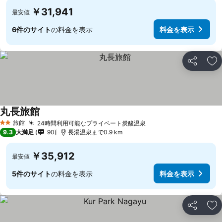
￥31,941
最安値
6件のサイト
の料金を表示
料金を表示
シェア
お
丸長旅館
料金を表示
旅館
24時間利用可能なプライベート炭酸温泉
料金を表示
2 ホテルのランク
9.3
大満足
90
長湯温泉まで0.9 km
￥35,912
最安値
5件のサイト
の料金を表示
料金を表示
シェア
お