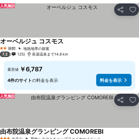
人気施設
シェア
お
オーベルジュ コスモス
料金を表示
旅館
地熱地帯の探索
料金を表示
2 ホテルのランク
7.2
125
長湯温泉まで14.8 km
￥6,787
最安値
4件のサイト
の料金を表示
料金を表示
人気施設
シェア
お
由布院温泉グランピング COMOREBI
料金を表示
ホテル
屋外シネマとキャンプファイヤーイベント