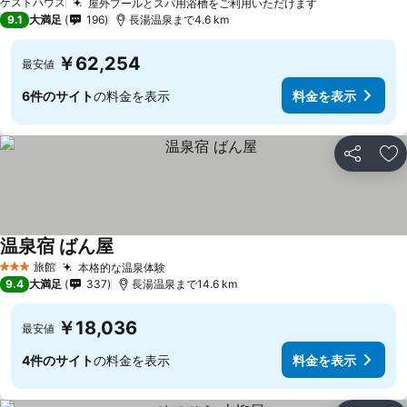
ゲストハウス
屋外プールとスパ用浴槽をご利用いただけます
料金を表示
9.1
大満足
196
長湯温泉まで4.6 km
￥62,254
最安値
6件のサイト
の料金を表示
料金を表示
シェア
お
温泉宿 ばん屋
料金を表示
旅館
本格的な温泉体験
料金を表示
3 ホテルのランク
9.4
大満足
337
長湯温泉まで14.6 km
￥18,036
最安値
4件のサイト
の料金を表示
料金を表示