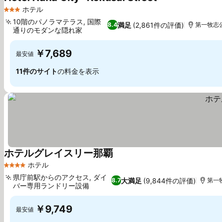
料金を表示
ホテル
3 ホテルのランク
10階のパノラマテラス, 国際
満足
(2,861件の評価)
8.4
第一牧志公
通りのモダンな隠れ家
料金を表示
￥7,689
最安値
11件のサイト
の料金を表示
ホテルグレイスリー那覇
料金を表示
ホテル
4 ホテルのランク
県庁前駅からのアクセス, ダイ
大満足
(9,844件の評価)
8.7
第一牧
バー専用ランドリー設備
料金を表示
￥9,749
最安値