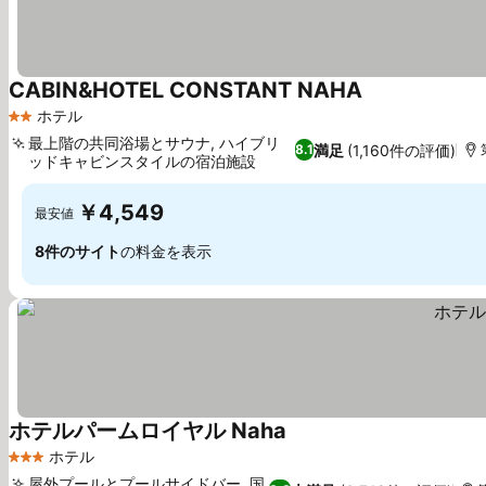
CABIN&HOTEL CONSTANT NAHA
料金を表示
ホテル
2 ホテルのランク
最上階の共同浴場とサウナ, ハイブリ
満足
(1,160件の評価)
8.1
ッドキャビンスタイルの宿泊施設
料金を表示
￥4,549
最安値
8件のサイト
の料金を表示
ホテルパームロイヤル Naha
料金を表示
ホテル
3 ホテルのランク
屋外プールとプールサイドバー, 国