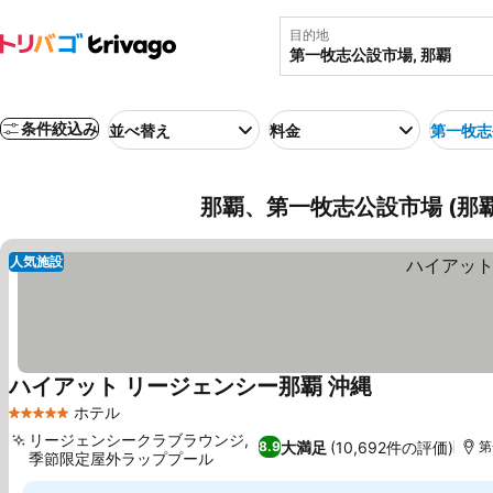
目的地
条件絞込み
並べ替え
料金
第一牧志
那覇、第一牧志公設市場 (那覇
人気施設
ハイアット リージェンシー那覇 沖縄
料金を表示
ホテル
5 ホテルのランク
リージェンシークラブラウンジ,
大満足
(10,692件の評価)
8.9
第
季節限定屋外ラッププール
料金を表示