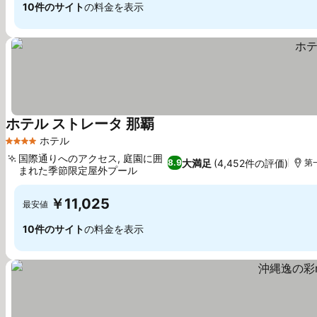
10件のサイト
の料金を表示
ホテル ストレータ 那覇
料金を表示
ホテル
4 ホテルのランク
国際通りへのアクセス, 庭園に囲
大満足
(4,452件の評価)
8.9
第
まれた季節限定屋外プール
料金を表示
￥11,025
最安値
10件のサイト
の料金を表示