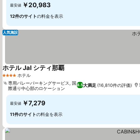
￥20,983
最安値
12件のサイト
の料金を表示
人気施設
ホテル Jal シティ那覇
料金を表示
ホテル
4 ホテルのランク
専用バレーパーキングサービス, 国
大満足
(16,810件の評価)
8.5
際通り中心部のロケーション
料金を表示
￥7,279
最安値
11件のサイト
の料金を表示