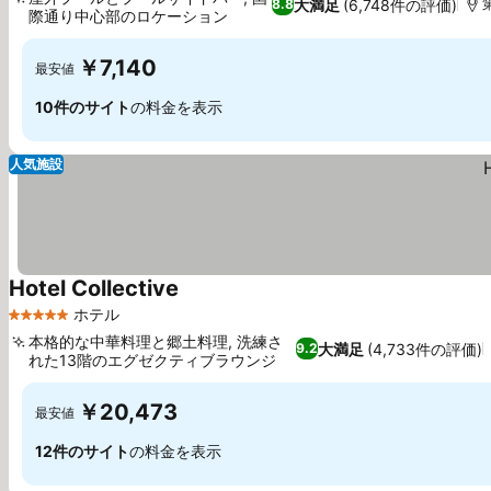
大満足
(6,748件の評価)
8.8
際通り中心部のロケーション
料金を表示
￥7,140
最安値
10件のサイト
の料金を表示
人気施設
Hotel Collective
料金を表示
ホテル
5 ホテルのランク
本格的な中華料理と郷土料理, 洗練さ
大満足
(4,733件の評価)
9.2
れた13階のエグゼクティブラウンジ
料金を表示
￥20,473
最安値
12件のサイト
の料金を表示