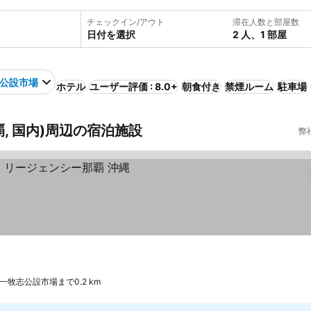
チェックイン/アウト
滞在人数と部屋数
日付を選択
2 人、1 部屋
公設市場
ホテル
ユーザー評価 : 8.0+
朝食付き
禁煙ルーム
駐車場
, 国内)周辺の宿泊施設
弊
一牧志公設市場まで0.2 km