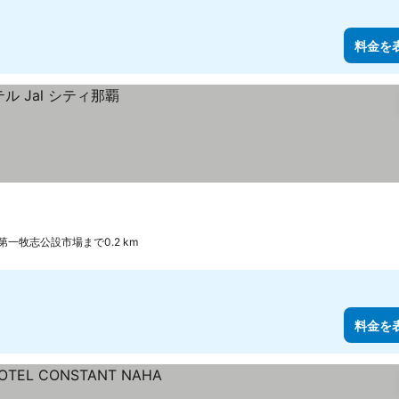
料金を
第一牧志公設市場まで0.2 km
料金を