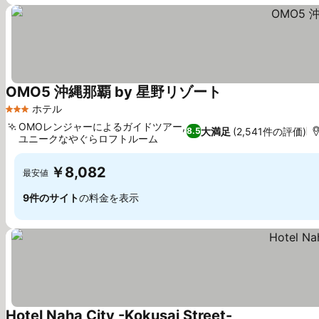
OMO5 沖縄那覇 by 星野リゾート
料金を表示
ホテル
3 ホテルのランク
OMOレンジャーによるガイドツアー,
大満足
(2,541件の評価)
8.5
ユニークなやぐらロフトルーム
料金を表示
￥8,082
最安値
9件のサイト
の料金を表示
Hotel Naha City -Kokusai Street-