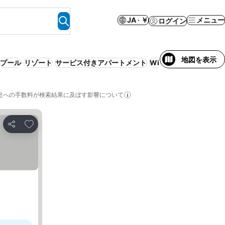
JA · ￥
メニュー
ログイン
地図を表示
プール
リゾート
サービス付きアパートメント
WiFi
柔軟なキャンセル
社への手数料が検索結果に及ぼす影響について
お気に入りに追加
シェア