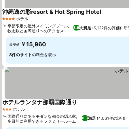
沖縄逸の彩resort & Hot Spring Hotel
料金を表示
ホテル
4 ホテルのランク
季節限定の屋外スイミングプール,
大満足
(6,122件の評価)
8.9
牧志駅と国際通りへのアクセス
料金を表示
￥15,960
最安値
8件のサイト
の料金を表示
ホテルランタナ那覇国際通り
料金を表示
ホテル
3 ホテルのランク
国際通りにあるモダンな都会の隠れ家,
満足
(4,061件の評価)
8.3
多目的に利用できるファミリールーム
料金を表示