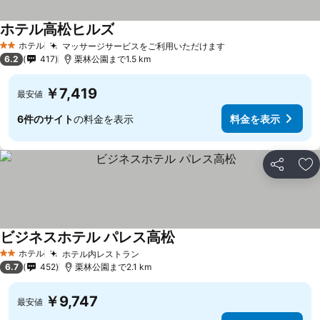
ホテル高松ヒルズ
料金を表示
ホテル
マッサージサービスをご利用いただけます
料金を表示
2 ホテルのランク
6.2
417
栗林公園まで1.5 km
￥7,419
最安値
6件のサイト
の料金を表示
料金を表示
シェア
お
ビジネスホテル パレス高松
料金を表示
ホテル
ホテル内レストラン
料金を表示
2 ホテルのランク
6.7
452
栗林公園まで2.1 km
￥9,747
最安値