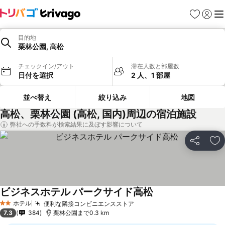
お気に入り
ログイ
メ
目的地
栗林公園, 高松
チェックイン/アウト
滞在人数と部屋数
日付を選択
2 人、1 部屋
並べ替え
絞り込み
地図
高松、栗林公園 (高松, 国内)周辺の宿泊施設
弊社への手数料が検索結果に及ぼす影響について
シェア
お
ビジネスホテル パークサイド高松
料金を表示
ホテル
便利な隣接コンビニエンスストア
料金を表示
2 ホテルのランク
7.3
384
栗林公園まで0.3 km