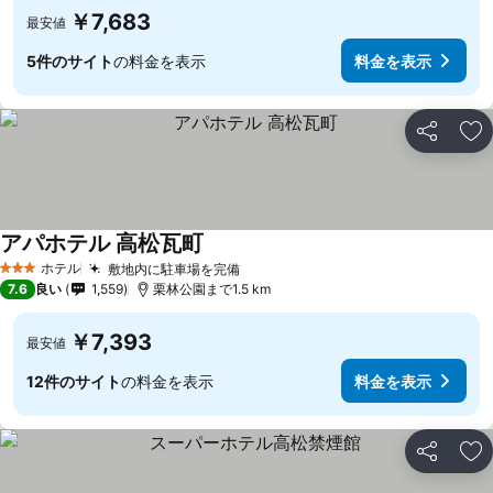
￥7,683
最安値
5件のサイト
の料金を表示
料金を表示
シェア
お
アパホテル 高松瓦町
料金を表示
ホテル
敷地内に駐車場を完備
料金を表示
3 ホテルのランク
7.6
良い
1,559
栗林公園まで1.5 km
￥7,393
最安値
12件のサイト
の料金を表示
料金を表示
シェア
お