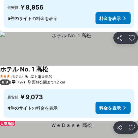
￥8,956
最安値
5件のサイト
の料金を表示
料金を表示
シェア
お
ホテル No. 1 高松
料金を表示
ホテル
屋上露天風呂
料金を表示
3 ホテルのランク
6.9
797
栗林公園まで1.2 km
￥9,073
最安値
4件のサイト
の料金を表示
料金を表示
人気施設
シェア
お