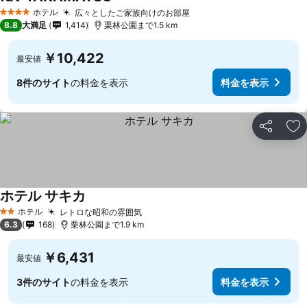
料金を表示
ホテル
広々としたご家族向けのお部屋
料金を表示
4 ホテルのランク
8.8
大満足
1,414
栗林公園まで1.5 km
￥10,422
最安値
8件のサイト
の料金を表示
料金を表示
シェア
お
ホテル サキカ
料金を表示
ホテル
レトロな昭和の雰囲気
料金を表示
2 ホテルのランク
6.3
168
栗林公園まで1.9 km
￥6,431
最安値
3件のサイト
の料金を表示
料金を表示