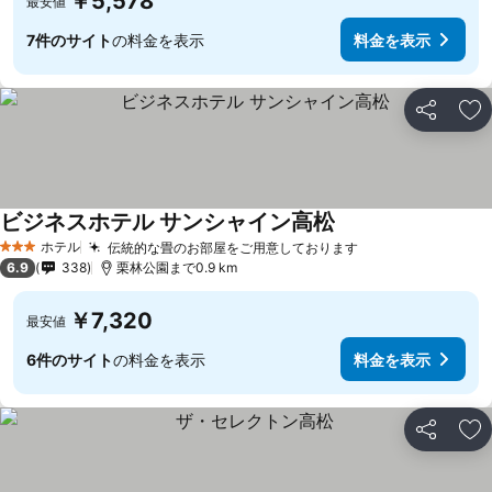
￥5,578
最安値
7件のサイト
の料金を表示
料金を表示
シェア
お
ビジネスホテル サンシャイン高松
料金を表示
ホテル
伝統的な畳のお部屋をご用意しております
料金を表示
3 ホテルのランク
6.9
338
栗林公園まで0.9 km
￥7,320
最安値
6件のサイト
の料金を表示
料金を表示
シェア
お