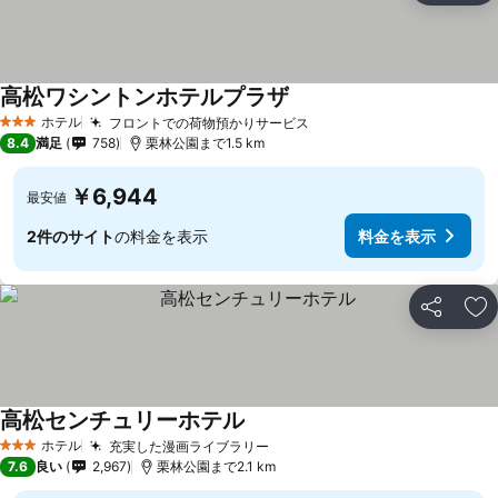
高松ワシントンホテルプラザ
料金を表示
ホテル
フロントでの荷物預かりサービス
料金を表示
3 ホテルのランク
8.4
満足
758
栗林公園まで1.5 km
￥6,944
最安値
2件のサイト
の料金を表示
料金を表示
シェア
お
高松センチュリーホテル
料金を表示
ホテル
充実した漫画ライブラリー
料金を表示
3 ホテルのランク
7.6
良い
2,967
栗林公園まで2.1 km