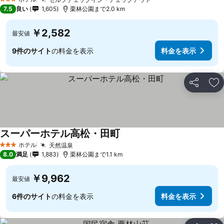
料金を表示
3 ホテルのランク
7.5
良い
1,605
栗林公園まで2.0 km
￥2,582
最安値
9件のサイト
の料金を表示
料金を表示
シェア
お
スーパーホテル高松・田町
料金を表示
ホテル
天然温泉
料金を表示
3 ホテルのランク
8.0
満足
1,883
栗林公園まで1.1 km
￥9,962
最安値
6件のサイト
の料金を表示
料金を表示