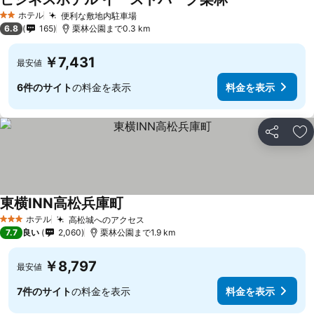
料金を表示
ホテル
便利な敷地内駐車場
料金を表示
2 ホテルのランク
6.8
165
栗林公園まで0.3 km
￥7,431
最安値
6件のサイト
の料金を表示
料金を表示
シェア
お
東横INN高松兵庫町
料金を表示
ホテル
高松城へのアクセス
料金を表示
3 ホテルのランク
7.7
良い
2,060
栗林公園まで1.9 km
￥8,797
最安値
7件のサイト
の料金を表示
料金を表示