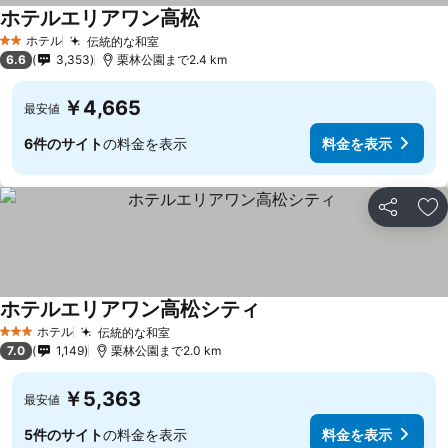
ホテルエリアワン高松
料金を表示
ホテル
伝統的な和室
料金を表示
2 ホテルのランク
6.6
3,353
栗林公園まで2.4 km
￥4,665
最安値
6件のサイト
の料金を表示
料金を表示
シェア
お
ホテルエリアワン高松シティ
料金を表示
ホテル
伝統的な和室
料金を表示
3 ホテルのランク
7.0
1,149
栗林公園まで2.0 km
￥5,363
最安値
5件のサイト
の料金を表示
料金を表示