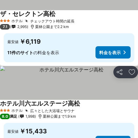
ザ・セレクトン高松
料金を表示
ホテル
チェックアウト時間の延長
料金を表示
3 ホテルのランク
7.1
2,995
栗林公園まで2.2 km
￥6,119
最安値
11件のサイト
の料金を表示
料金を表示
シェア
お
ホテル川六エルステージ高松
料金を表示
ホテル
広々とした大浴場とサウナ
料金を表示
3 ホテルのランク
8.0
満足
1,998
栗林公園まで1.9 km
￥15,433
最安値