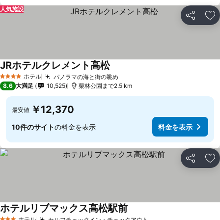
人気施設
シェア
お
JRホテルクレメント高松
料金を表示
ホテル
パノラマの海と街の眺め
料金を表示
4 ホテルのランク
8.6
大満足
10,525
栗林公園まで2.5 km
￥12,370
最安値
10件のサイト
の料金を表示
料金を表示
シェア
お
ホテルリブマックス高松駅前
料金を表示
ホテル
セルフチェックイン・チェックアウト