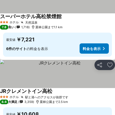
スーパーホテル高松禁煙館
料金を表示
ホテル
天然温泉
料金を表示
3 ホテルのランク
7.8
良い
1,718
栗林公園まで1.1 km
￥7,221
最安値
6件のサイト
の料金を表示
料金を表示
シェア
お
JRクレメントイン高松
料金を表示
ホテル
駅と港へのアクセスが抜群です
料金を表示
3 ホテルのランク
8.6
大満足
3,359
栗林公園まで2.5 km
￥10,608
最安値