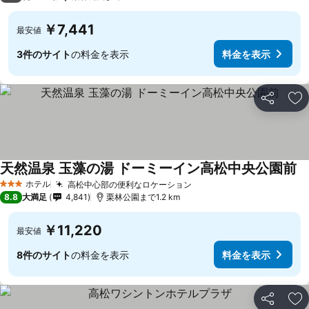
￥7,441
最安値
3件のサイト
の料金を表示
料金を表示
シェア
お
天然温泉 玉藻の湯 ドーミーイン高松中央公園前
料
ホテル
高松中心部の便利なロケーション
料金を表示
3 ホテルのランク
8.8
大満足
4,841
栗林公園まで1.2 km
￥11,220
最安値
8件のサイト
の料金を表示
料金を表示
シェア
お