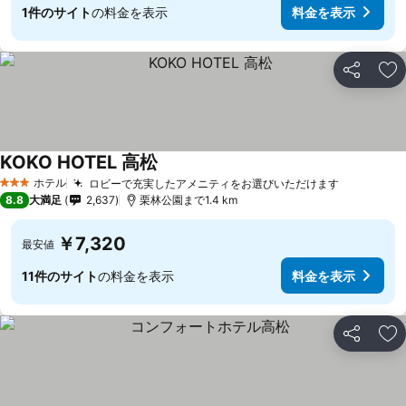
1件のサイト
の料金を表示
料金を表示
シェア
お
KOKO HOTEL 高松
料金を表示
ホテル
ロビーで充実したアメニティをお選びいただけます
料金を表
3 ホテルのランク
8.8
大満足
2,637
栗林公園まで1.4 km
￥7,320
最安値
11件のサイト
の料金を表示
料金を表示
シェア
お