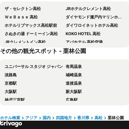
ザ・セレクトン高松
JRホテルクレメント高松
ＷｅＢａｓｅ 高松
ダイヤモンド瀬戸内マリンホテル
ホテルリブマックス高松駅前
ダイワロイネットホテル高松
さぬきの湯 ドーミーイン高松
KOKO HOTEL 高松
JRクレメントイン高松
アパホテル 高松空港
その他の観光スポット - 栗林公園
坂出グランドホテル
高松センチュリーホテル
ホテル川六エルステージ高松
ファーストイン高松
ユニバーサル スタジオ ジャパン
有馬温泉
高松国際ホテル
東横INN高松兵庫町
淡路島
城崎温泉
国民宿舎 栗林山荘
コンフォートホテル高松
京都駅
道後温泉
天然温泉 玉藻の湯 ドーミーイン高松中央公園前
ホテルパールガーデン
大阪駅
新大阪駅
アパホテル 高松瓦町
ホテルルートイン高松屋島
神戸三宮駅
広島駅
リーガ ホテル ゼスト高松
休暇村 讃岐五色台
梅田駅
京セラドーム大阪
Tongariboshi (Adult Only)
ホテル望海荘
宮島
玉造温泉
ホテル No. 1 高松
ホテルエリアワン高松シティ
ホテル検索
アジア
国内
四国地方
香川県
高松
栗林公園
岡山駅
Namba Station
高松東急REIホテル
ホテルエリアワン高松