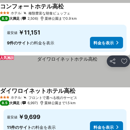
コンフォートホテル高松
料金を表示
ホテル
種類豊富な朝食ビュッフェ
料金を表示
3 ホテルのランク
8.9
大満足
2,506
栗林公園まで0.9 km
￥11,151
最安値
9件のサイト
の料金を表示
料金を表示
人気施設
シェア
お
ダイワロイネットホテル高松
料金を表示
ホテル
フロントで選べる枕のサービス
料金を表示
3 ホテルのランク
8.5
大満足
6,997
栗林公園まで1.5 km
￥9,699
最安値
11件のサイト
の料金を表示
料金を表示