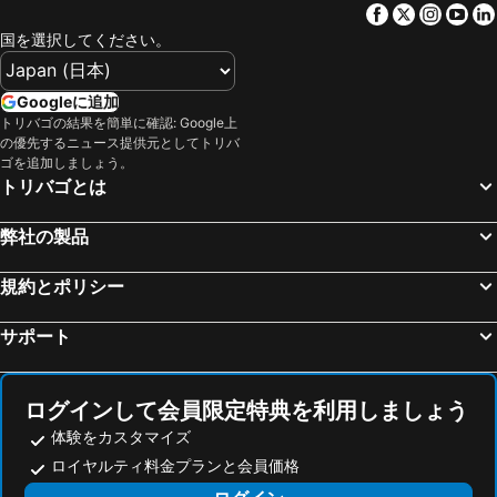
Facebook
Twitter
Insta
Yo
阪神甲子園球場
三宮駅
スーパーホテル高松・田町
高松シティホテル
国を選択してください。
関西国際空港
高松駅
ビジネスホテル サンシャイン高松
ホテルルートイン坂出北インター
皆生温泉
天王寺駅
Tabist Takamatsu Pearl Hotel
Hyper-inn Takamatsu Ekimae
Googleに追加
高野山
大阪城ホール
スーパーホテル高松禁煙館
ビジネスホテル パークサイド高松
トリバゴの結果を簡単に確認: Google上
の優先するニュース提供元としてトリバ
高知駅
奈良駅
HOTEL R9 The Yard Sakaide
ホテルヴェガ - 大人限定
ゴを追加しましょう。
天橋立温泉
心斎橋駅
ゴールデンタイム高松
ホテル高松ヒルズ
トリバゴとは
姫路駅
弁天町駅
Dai Tokyo (Adult Only)
fav TAKAMATSU
弊社の製品
三朝温泉
白浜温泉
坂出プラザホテル
Toyoko Inn Takamatsu Ekimae
京橋駅
徳島駅
ロイヤル パーク ホテル高松
ホテル サキカ
規約とポリシー
新神戸駅
アドベンチャーワールド
マイロッジ直島 My Lodge Naoshima
高松ワシントンホテルプラザ
サポート
心斎橋
湯郷温泉
Tabist Ritsurin Sanso
ビジネスホテル イーストパーク栗林
鳥取駅
本町駅
ルポール讃岐
KANEMITSU CAPITAL HOTEL
松江駅
伊根の舟屋
Tabist Hotel Kippaku
ビジネスホテル瓦町
ログインして会員限定特典を利用しましょう
福山駅
万博記念公園
体験をカスタマイズ
Naoshima Cottage
ホテル福屋
ロイヤルティ料金プランと会員価格
松山駅
Itsukushima Jinja
高松パールホテル
Wright Style