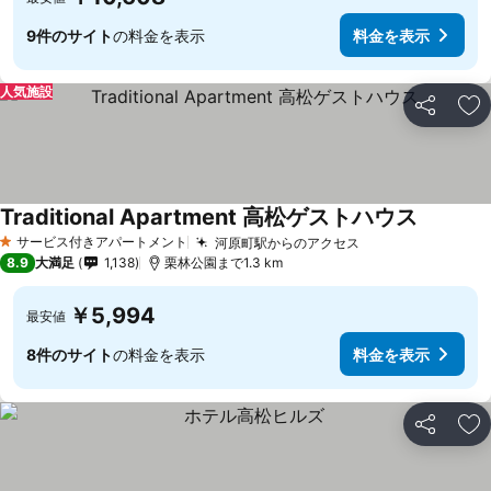
9件のサイト
の料金を表示
料金を表示
人気施設
シェア
お
Traditional Apartment 高松ゲストハウス
料金を表
サービス付きアパートメント
河原町駅からのアクセス
料金を表示
1 ホテルのランク
8.9
大満足
1,138
栗林公園まで1.3 km
￥5,994
最安値
8件のサイト
の料金を表示
料金を表示
シェア
お