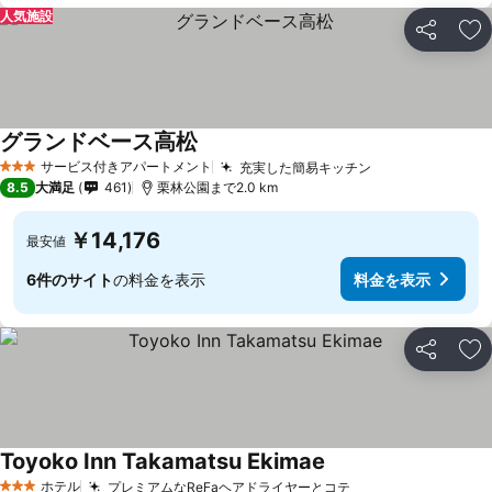
人気施設
シェア
お
グランドベース高松
料金を表示
サービス付きアパートメント
充実した簡易キッチン
料金を表示
3 ホテルのランク
8.5
大満足
461
栗林公園まで2.0 km
￥14,176
最安値
6件のサイト
の料金を表示
料金を表示
シェア
お
Toyoko Inn Takamatsu Ekimae
料金を表示
ホテル
プレミアムなReFaヘアドライヤーとコテ
料金を表示