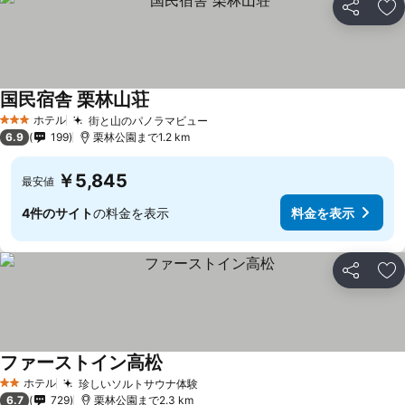
シェア
お
国民宿舎 栗林山荘
料金を表示
ホテル
街と山のパノラマビュー
料金を表示
3 ホテルのランク
6.9
199
栗林公園まで1.2 km
￥5,845
最安値
4件のサイト
の料金を表示
料金を表示
シェア
お
ファーストイン高松
料金を表示
ホテル
珍しいソルトサウナ体験
料金を表示
2 ホテルのランク
6.7
729
栗林公園まで2.3 km