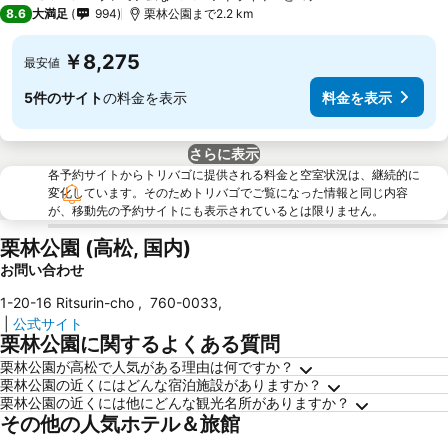
3 ホテルのランク
8.6
大満足
994
栗林公園まで2.2 km
￥8,275
最安値
5件のサイト
の料金を表示
料金を表示
さらに表示
各予約サイトからトリバゴに提供される料金と空室状況は、継続的に
変化しています。そのためトリバゴでご覧になった情報と同じ内容
が、移動先の予約サイトにも表示されているとは限りません。
栗林公園 (高松, 国内)
お問い合わせ
1-20-16 Ritsurin-cho
,
760-0033
,
|
公式サイト
栗林公園に関するよくある質問
栗林公園が高松で人気がある理由は何ですか？
栗林公園の近くにはどんな宿泊施設がありますか？
栗林公園の近くには他にどんな観光名所がありますか？
その他の人気ホテル＆旅館