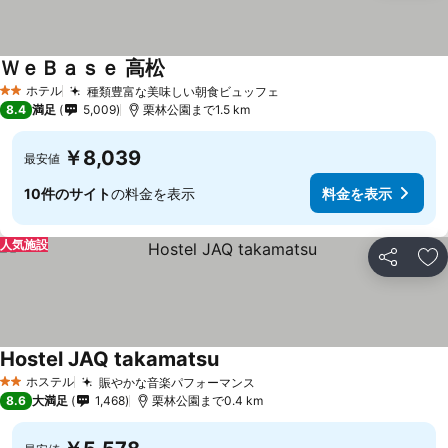
ＷｅＢａｓｅ 高松
料金を表示
ホテル
種類豊富な美味しい朝食ビュッフェ
料金を表示
2 ホテルのランク
8.4
満足
5,009
栗林公園まで1.5 km
￥8,039
最安値
10件のサイト
の料金を表示
料金を表示
人気施設
シェア
お
Hostel JAQ takamatsu
料金を表示
ホステル
賑やかな音楽パフォーマンス
料金を表示
2 ホテルのランク
8.6
大満足
1,468
栗林公園まで0.4 km