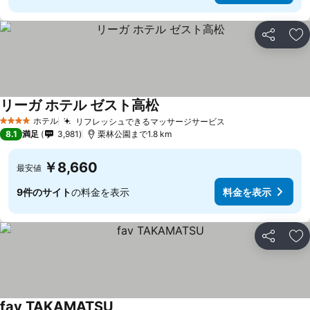
シェア
お
リーガ ホテル ゼスト高松
料金を表示
ホテル
リフレッシュできるマッサージサービス
料金を表示
4 ホテルのランク
8.1
満足
3,981
栗林公園まで1.8 km
￥8,660
最安値
9件のサイト
の料金を表示
料金を表示
シェア
お
fav TAKAMATSU