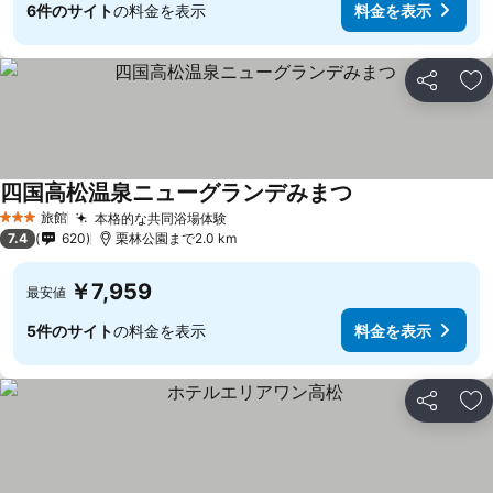
6件のサイト
の料金を表示
料金を表示
シェア
お
四国高松温泉ニューグランデみまつ
料金を表示
旅館
本格的な共同浴場体験
料金を表示
3 ホテルのランク
7.4
620
栗林公園まで2.0 km
￥7,959
最安値
5件のサイト
の料金を表示
料金を表示
シェア
お