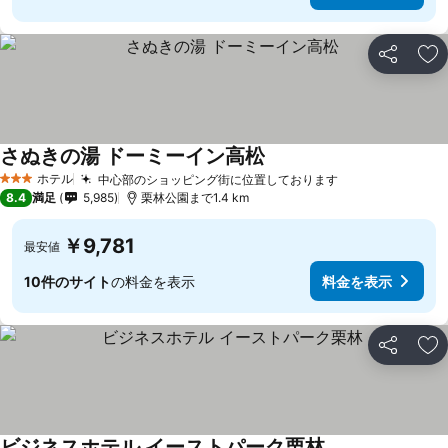
シェア
お
さぬきの湯 ドーミーイン高松
料金を表示
ホテル
中心部のショッピング街に位置しております
料金を表示
3 ホテルのランク
8.4
満足
5,985
栗林公園まで1.4 km
￥9,781
最安値
10件のサイト
の料金を表示
料金を表示
シェア
お
ビジネスホテル イーストパーク栗林