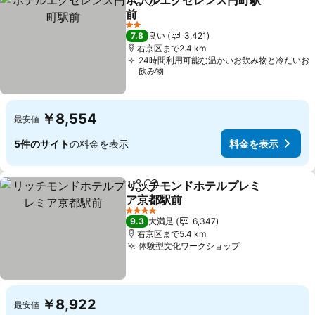
ホテルエクセレンス円町駅
シェア
お気に入りに追加
前
料金を表示
2 ホテルのランク
7.8
良い
3,421
右京区まで2.4 km
24時間利用可能な温かいお飲み物と冷たいお
飲み物
￥8,554
最安値
5件のサイト
の料金を表示
料金を表示
リッチモンドホテルプレミ
シェア
お気に入りに追加
ア京都駅前
料金を表示
4 ホテルのランク
9.3
大満足
6,347
右京区まで5.4 km
体験型文化ワークショップ
料金を表示
￥8,922
最安値