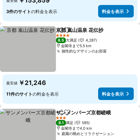
￥153,859
最安値
3件のサイト
の料金を表示
料金を表示
京都 嵐山温泉 花伝抄
シェア
お気に入りに追加
料金を
4 ホテルのランク
8.5
大満足
4,287
金閣寺まで5.5 km
個性的なデザインのお部屋
料金を表示
￥21,246
最安値
11件のサイト
の料金を表示
料金を表示
サンメンバーズ京都嵯峨
シェア
お気に入りに追加
料
3 ホテルのランク
8.1
満足
585
金閣寺まで4.0 km
庭園の眺めとリラクゼーション
料金を表示