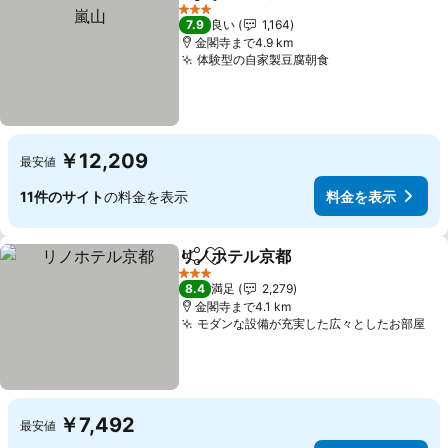
シェア
お気に入りに追加
料
3 ホテルのランク
7.9
良い
1,164
金閣寺まで4.9 km
体験型の自家製豆腐朝食
料金を表示
￥12,209
最安値
11件のサイト
の料金を表示
料金を表示
リノホテル京都
シェア
お気に入りに追加
料金を表示
3 ホテルのランク
8.4
満足
2,279
金閣寺まで4.1 km
モダンな設備が充実した広々としたお部屋
料
￥7,492
最安値