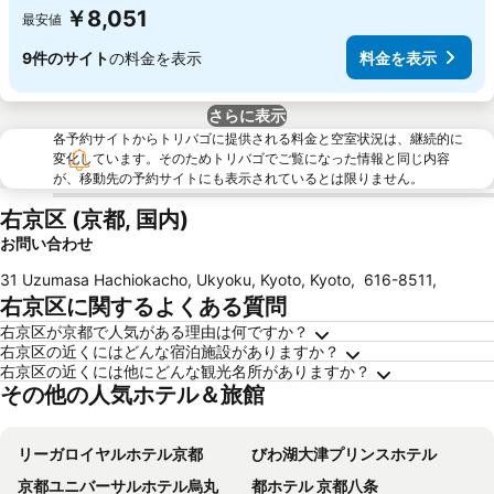
￥8,051
最安値
9件のサイト
の料金を表示
料金を表示
さらに表示
各予約サイトからトリバゴに提供される料金と空室状況は、継続的に
変化しています。そのためトリバゴでご覧になった情報と同じ内容
が、移動先の予約サイトにも表示されているとは限りません。
右京区 (京都, 国内)
お問い合わせ
31 Uzumasa Hachiokacho, Ukyoku, Kyoto, Kyoto
,
616-8511
,
右京区に関するよくある質問
右京区が京都で人気がある理由は何ですか？
右京区の近くにはどんな宿泊施設がありますか？
右京区の近くには他にどんな観光名所がありますか？
その他の人気ホテル＆旅館
リーガロイヤルホテル京都
びわ湖大津プリンスホテル
京都ユニバーサルホテル烏丸
都ホテル 京都八条