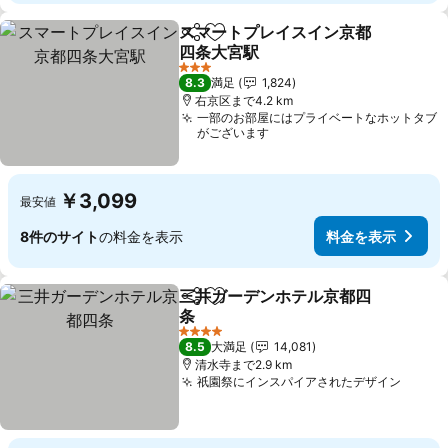
スマートプレイスイン京都
シェア
お気に入りに追加
四条大宮駅
料金を表示
3 ホテルのランク
8.3
満足
1,824
右京区まで4.2 km
一部のお部屋にはプライベートなホットタブ
がございます
￥3,099
最安値
8件のサイト
の料金を表示
料金を表示
三井ガーデンホテル京都四
シェア
お気に入りに追加
条
料金を表示
4 ホテルのランク
8.5
大満足
14,081
清水寺まで2.9 km
祇園祭にインスパイアされたデザイン
料金