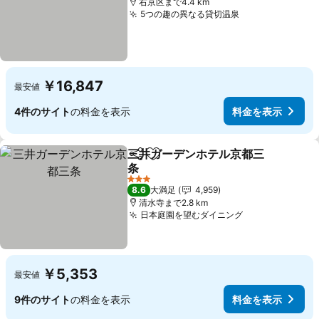
右京区まで4.4 km
5つの趣の異なる貸切温泉
料金を表示
￥16,847
最安値
4件のサイト
の料金を表示
料金を表示
三井ガーデンホテル京都三
シェア
お気に入りに追加
条
料金を表示
3 ホテルのランク
8.6
大満足
4,959
清水寺まで2.8 km
日本庭園を望むダイニング
料金を表示
￥5,353
最安値
9件のサイト
の料金を表示
料金を表示