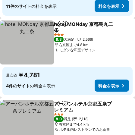
11件のサイト
の料金を表示
料金を表示
hotel MONday 京都烏丸二
シェア
お気に入りに追加
条
料金を表示
3 ホテルのランク
8.8
大満足
2,566
右京区まで4.8 km
モダンな和室デザイン
料金を表示
￥4,781
最安値
4件のサイト
の料金を表示
料金を表示
アーバンホテル京都五条プ
シェア
お気に入りに追加
レミアム
料金を表示
3 ホテルのランク
8.0
満足
2,118
右京区まで4.4 km
ホテル内レストランでのお食事
料金を表示