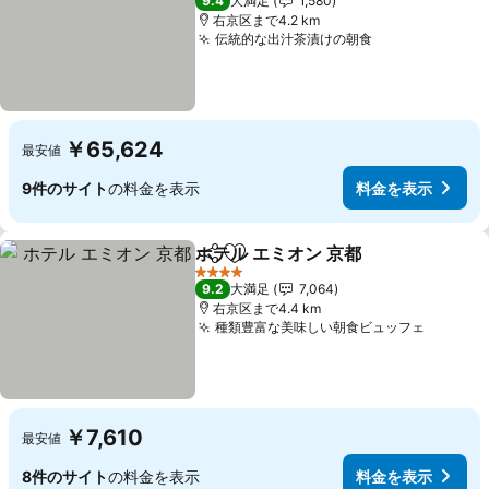
9.4
大満足
1,580
右京区まで4.2 km
伝統的な出汁茶漬けの朝食
料金を表示
￥65,624
最安値
9件のサイト
の料金を表示
料金を表示
ホテル エミオン 京都
シェア
お気に入りに追加
料金を
4 ホテルのランク
9.2
大満足
7,064
右京区まで4.4 km
種類豊富な美味しい朝食ビュッフェ
料金を
￥7,610
最安値
8件のサイト
の料金を表示
料金を表示