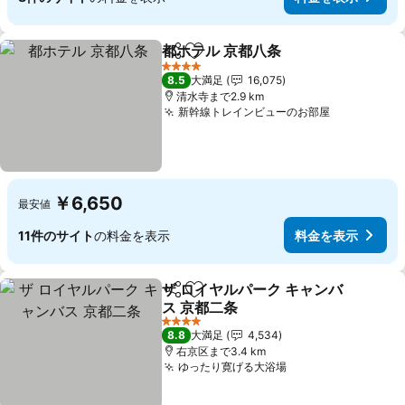
都ホテル 京都八条
シェア
お気に入りに追加
料金を表
4 ホテルのランク
8.5
大満足
16,075
清水寺まで2.9 km
新幹線トレインビューのお部屋
料金を表示
￥6,650
最安値
11件のサイト
の料金を表示
料金を表示
ザ ロイヤルパーク キャンバ
シェア
お気に入りに追加
ス 京都二条
料金を表示
4 ホテルのランク
8.8
大満足
4,534
右京区まで3.4 km
ゆったり寛げる大浴場
料金を表示