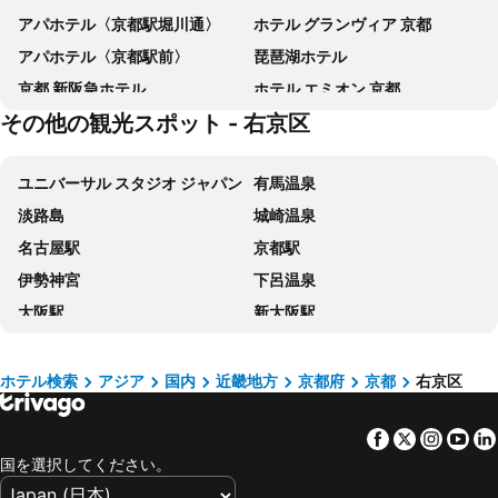
アパホテル〈京都駅堀川通〉
ホテル グランヴィア 京都
アパホテル〈京都駅前〉
琵琶湖ホテル
京都 新阪急ホテル
ホテル エミオン 京都
その他の観光スポット - 右京区
ホテル エルシエント京都
京都ブライトンホテル
三井ガーデンホテル京都三条
SAKURA TERRACE (サクラテラス)
ユニバーサル スタジオ ジャパン
有馬温泉
アーバンホテル京都
都シティ 近鉄京都駅
淡路島
城崎温泉
ハートンホテル京都
天然温泉 蓮花の湯 御宿野乃京都七条
名古屋駅
京都駅
三井ガーデンホテル京都四条
アーバンホテル京都 二条プレミアム
伊勢神宮
下呂温泉
ベッセルホテルカンパーナ京都五条
ホテルエクセレンス・京都駅西
大阪駅
新大阪駅
ＴＨＥ ＰＯＣＫＥＴ ＨＯＴＥＬ 京都烏丸五条
アパホテル 京都駅東
神戸三宮駅
ナガシマスパーランド
ホテルリブマックス京都二条城西
ホテルオークラ京都
梅田駅
京セラドーム大阪
サクラテラス ザ・アトリエ
スマイルホテル京都烏丸五条
ホテル検索
アジア
国内
近畿地方
京都府
京都
右京区
伊勢志摩
岡山駅
アルモント ホテル京都
京都タワーホテル
Facebook
Twitter
Insta
Yo
金沢駅
ナゴヤドーム
からすま京都ホテル
ホテル ヴィアイン京都駅八条口
国を選択してください。
Namba Station
浜名湖
OMO3 京都東寺 by 星野リゾート
京都 東急ホテル