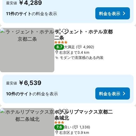
￥4,289
最安値
11件のサイト
の料金を表示
料金を表示
ラ・ジェント・ホテル京都
シェア
お気に入りに追加
二条
料金を表示
4 ホテルのランク
8.7
大満足
4,992
右京区まで3.4 km
モダンで清潔感のある内装
料金を表示
￥6,539
最安値
10件のサイト
の料金を表示
料金を表示
ホテルリブマックス京都二
シェア
お気に入りに追加
条城北
料金を表示
3 ホテルのランク
7.6
良い
1,336
右京区まで3.9 km