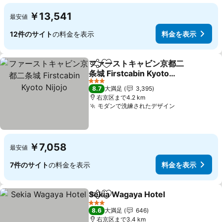
￥13,541
最安値
12件のサイト
の料金を表示
料金を表示
ファーストキャビン京都二
シェア
お気に入りに追加
条城 Firstcabin Kyoto
Nijojo
料金を表示
3 ホテルのランク
8.7
大満足
3,395
右京区まで4.2 km
モダンで洗練されたデザイン
料金を表示
￥7,058
最安値
7件のサイト
の料金を表示
料金を表示
Sekia Wagaya Hotel
シェア
お気に入りに追加
料金を
3 ホテルのランク
8.6
大満足
646
右京区まで3.4 km