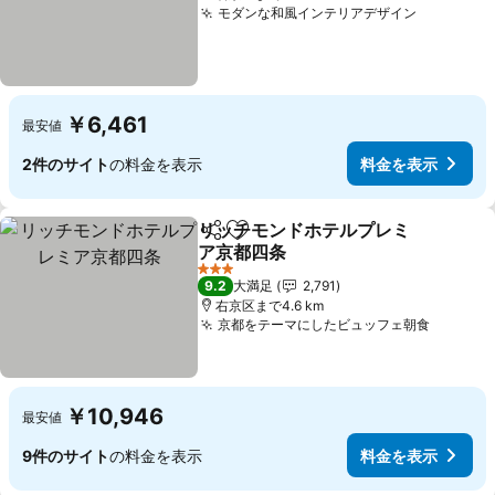
モダンな和風インテリアデザイン
料金を表
￥6,461
最安値
2件のサイト
の料金を表示
料金を表示
リッチモンドホテルプレミ
シェア
お気に入りに追加
ア京都四条
料金を表示
3 ホテルのランク
9.2
大満足
2,791
右京区まで4.6 km
京都をテーマにしたビュッフェ朝食
料金を
￥10,946
最安値
9件のサイト
の料金を表示
料金を表示