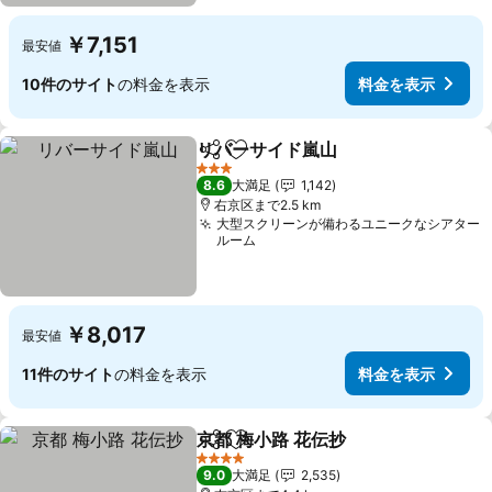
￥7,151
最安値
10件のサイト
の料金を表示
料金を表示
リバーサイド嵐山
シェア
お気に入りに追加
料金を表
3 ホテルのランク
8.6
大満足
1,142
右京区まで2.5 km
大型スクリーンが備わるユニークなシアター
ルーム
￥8,017
最安値
11件のサイト
の料金を表示
料金を表示
京都 梅小路 花伝抄
シェア
お気に入りに追加
料金を表
4 ホテルのランク
9.0
大満足
2,535