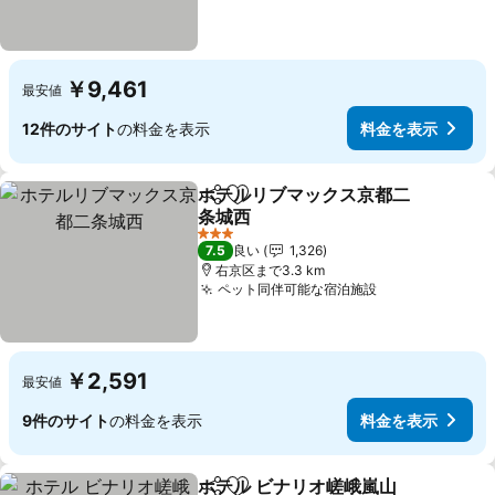
￥9,461
最安値
12件のサイト
の料金を表示
料金を表示
ホテルリブマックス京都二
シェア
お気に入りに追加
条城西
料金を表示
3 ホテルのランク
7.5
良い
1,326
右京区まで3.3 km
ペット同伴可能な宿泊施設
料金を表示
￥2,591
最安値
9件のサイト
の料金を表示
料金を表示
ホテル ビナリオ嵯峨嵐山