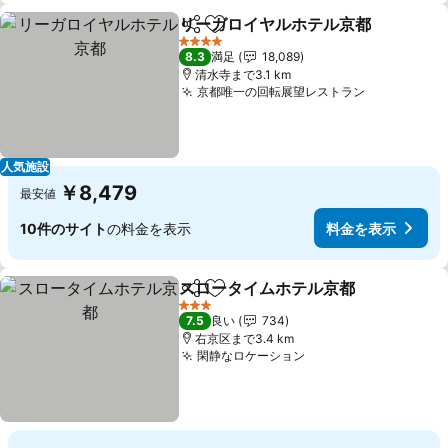
リーガロイヤルホテル京都
シェア
お気に入りに追加
4 ホテルのランク
8.3
満足
18,089
清水寺まで3.1 km
京都唯一の回転展望レストラン
料金を表示
人気施設
￥8,479
最安値
10件のサイト
の料金を表示
料金を表示
スロータイムホテル京都
シェア
お気に入りに追加
料
3 ホテルのランク
7.5
良い
734
右京区まで3.4 km
閑静なロケーション
料金を表示