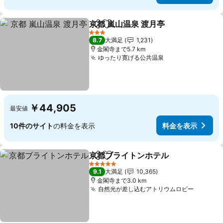
京都 嵐山温泉 渡月亭
シェア
お気に入りに追加
料金を
3 ホテルのランク
8.7
大満足
1,231
金閣寺まで5.7 km
ゆったり寛げる公共温泉
料金を表示
￥44,905
最安値
10件のサイト
の料金を表示
料金を表示
京都ブライトンホテル
シェア
お気に入りに追加
料金
5 ホテルのランク
9.1
大満足
10,365
金閣寺まで3.0 km
自然光が差し込むアトリウムロビー
料金を