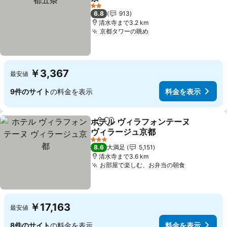
料金を表示
2 ホテルのランク
6.8
913
清水寺まで3.2 km
京都タワーの眺め
料金を表示
￥3,367
最安値
9件のサイト
の料金を表示
料金を表示
ホテル ヴィラフォンテーヌ
シェア
お気に入りに追加
ヴィラージュ京都
料金を表示
3 ホテルのランク
8.6
大満足
5,151
清水寺まで3.6 km
お部屋で楽しむ、お弁当の朝食
料金を表示
￥17,163
最安値
8件のサイト
の料金を表示
料金を表示