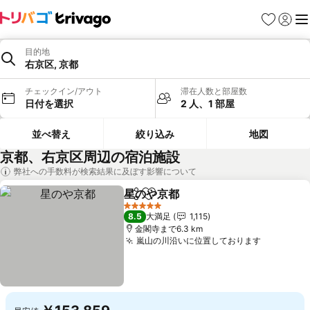
お気に入り
ログイ
メ
目的地
右京区, 京都
チェックイン/アウト
滞在人数と部屋数
日付を選択
2 人、1 部屋
並べ替え
絞り込み
地図
京都、右京区周辺の宿泊施設
弊社への手数料が検索結果に及ぼす影響について
星のや京都
シェア
お気に入りに追加
料金を表示
5 ホテルのランク
8.5
大満足
1,115
金閣寺まで6.3 km
嵐山の川沿いに位置しております
料金を表