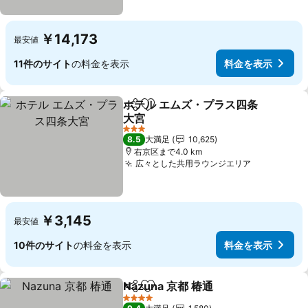
￥14,173
最安値
11件のサイト
の料金を表示
料金を表示
ホテル エムズ・プラス四条
シェア
お気に入りに追加
大宮
料金を表示
3 ホテルのランク
8.5
大満足
10,625
右京区まで4.0 km
広々とした共用ラウンジエリア
料金を表示
￥3,145
最安値
10件のサイト
の料金を表示
料金を表示
Nazuna 京都 椿通
シェア
お気に入りに追加
料金を表
4 ホテルのランク