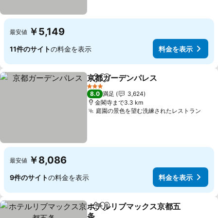
￥5,149
最安値
11件のサイト
の料金を表示
料金を表示
京都ガーデンパレス
シェア
お気に入りに追加
料金を
3 ホテルのランク
8.0
満足
3,624
金閣寺まで3.3 km
庭園の景色を望む洗練されたレストラン
料金
￥8,086
最安値
9件のサイト
の料金を表示
料金を表示
ホテルリブマックス京都五
シェア
お気に入りに追加
条