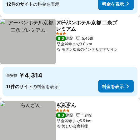
12件のサイト
の料金を表示
料金を表示
アーバンホテル京都 二条プ
シェア
お気に入りに追加
レミアム
料金を表示
3 ホテルのランク
8.3
満足
5,458
金閣寺まで3.0 km
モダンな京のインテリアデザイン
料金を表
￥4,314
最安値
11件のサイト
の料金を表示
料金を表示
らんざん
シェア
お気に入りに追加
料金を表示
4 ホテルのランク
8.3
満足
1,249
金閣寺まで5.5 km
美しい会席料理
料金を表示