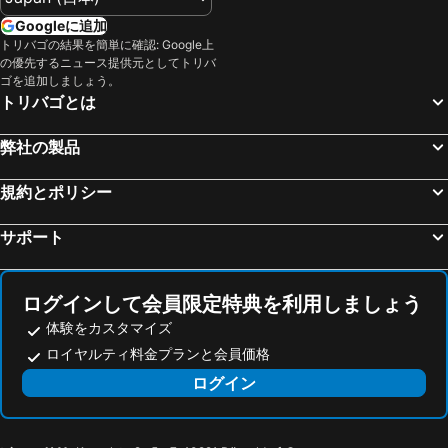
栄駅
阪神甲子園球場
ホテルモントレ京都
グリ－ンリッチホテル京都駅南
Googleに追加
三宮駅
福井駅
ホテル法華クラブ京都
天然温泉 花蛍の湯 ドーミーインＰＲＥＭＩＵＭ京都駅前
トリバゴの結果を簡単に確認: Google上
の優先するニュース提供元としてトリバ
鈴鹿サーキット
関西国際空港
ザ ロイヤルパークホテル 京都梅小路
Sakura Terrace The Gallery (サクラテラス ザ ギャラリー)
ゴを追加しましょう。
高松駅
天王寺駅
OMO5 京都三条 by 星野リゾート
アーバンホテル京都五条プレミアム
トリバゴとは
高野山
琵琶湖
ホテルリブマックス京都鴨川前
アパホテル＜京都駅前中央口＞
弊社の製品
大阪城ホール
金山駅
ホテル エムズ・プラス四条大宮
ホテル ヴィラフォンテーヌ ヴィラージュ京都
奈良駅
飛騨高山温泉
京都ガーデンパレス
リッチモンドホテルプレミア京都駅前
規約とポリシー
天橋立温泉
心斎橋駅
ホテル京阪 京都 グランデ
リーガグラン京都
サポート
岐阜駅
なばなの里
ゲストハウス京都 蚕ノ社
故郷の家
中部国際空港セントレア
姫路駅
Hotel Utano Kyoto Besho
Utano Youth Hostel - Vacation Stay 50485v
弁天町駅
三朝温泉
サンメンバーズ京都嵯峨
Omuro Kadensho（Kyoritsu Resort）-Adults only Jun,21,2026 GrandOpening
ログインして会員限定特典を利用しましょう
山中温泉
白浜温泉
体験をカスタマイズ
ホテル 嵯峨野 - 成人の方限定
YUESHIAN
ロイヤルティ料金プランと会員価格
京橋駅
徳島駅
ホテル ビナリオ嵯峨嵐山
Yamazazi
ログイン
湯の山温泉
新神戸駅
ホーム・ステイ・椛 嵐山 京都 by バンヤン・グループ
京都 嵐山温泉 花伝抄
アドベンチャーワールド
心斎橋
和み家 京都 南円町
ホテルエクセレンス円町駅前
右京区
東映太秦映画村
Tenryuno Yado
リバーサイド嵐山