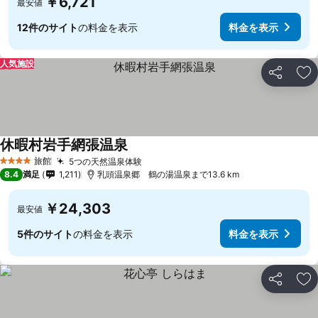
￥6,721
最安値
12件のサイト
の料金を表示
料金を表示
人気施設
シェア
お
休暇村岩手網張温泉
旅館
5つの天然温泉体験
4 ホテルのランク
8.4
満足
1,211
乳頭温泉郷 鶴の湯温泉まで13.6 km
￥24,303
最安値
5件のサイト
の料金を表示
料金を表示
シェア
お