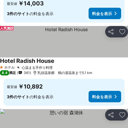
￥14,003
最安値
3件のサイト
の料金を表示
料金を表示
人気施設
シェア
お
Hotel Radish House
ホテル
心温まる手作り料理
1 ホテルのランク
8.4
満足
361
乳頭温泉郷 鶴の湯温泉まで5.1 km
￥10,892
最安値
3件のサイト
の料金を表示
料金を表示
シェア
お