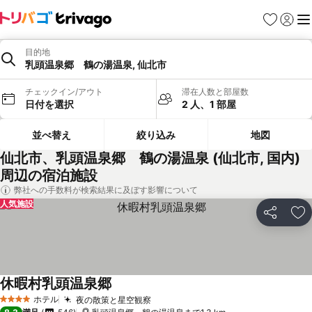
お気に入り
ログイ
メ
目的地
乳頭温泉郷 鶴の湯温泉, 仙北市
チェックイン/アウト
滞在人数と部屋数
日付を選択
2 人、1 部屋
並べ替え
絞り込み
地図
仙北市、乳頭温泉郷 鶴の湯温泉 (仙北市, 国内)
周辺の宿泊施設
弊社への手数料が検索結果に及ぼす影響について
人気施設
シェア
お
休暇村乳頭温泉郷
ホテル
夜の散策と星空観察
4 ホテルのランク