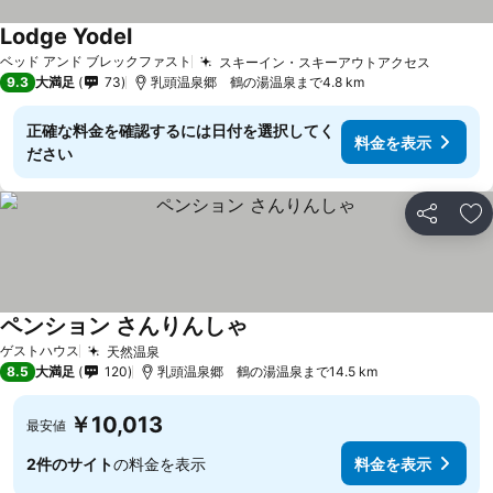
Lodge Yodel
ベッド アンド ブレックファスト
スキーイン・スキーアウトアクセス
9.3
大満足
73
乳頭温泉郷 鶴の湯温泉まで4.8 km
正確な料金を確認するには日付を選択してく
料金を表示
ださい
シェア
お
ペンション さんりんしゃ
ゲストハウス
天然温泉
8.5
大満足
120
乳頭温泉郷 鶴の湯温泉まで14.5 km
￥10,013
最安値
2件のサイト
の料金を表示
料金を表示