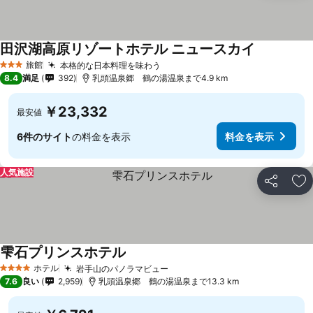
田沢湖高原リゾートホテル ニュースカイ
旅館
本格的な日本料理を味わう
3 ホテルのランク
8.4
満足
392
乳頭温泉郷 鶴の湯温泉まで4.9 km
￥23,332
最安値
6件のサイト
の料金を表示
料金を表示
人気施設
シェア
お
雫石プリンスホテル
ホテル
岩手山のパノラマビュー
4 ホテルのランク
7.6
良い
2,959
乳頭温泉郷 鶴の湯温泉まで13.3 km