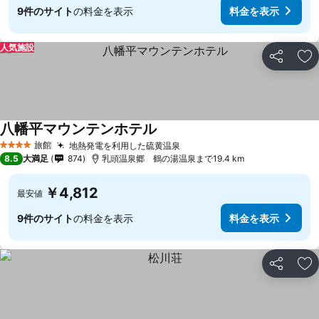
9件のサイト
の料金を表示
料金を表示
人気施設
シェア
お
八幡平マウンテンホテル
旅館
地熱発電を利用した硫黄温泉
4 ホテルのランク
8.5
大満足
874
乳頭温泉郷 鶴の湯温泉まで19.4 km
￥4,812
最安値
9件のサイト
の料金を表示
料金を表示
シェア
お