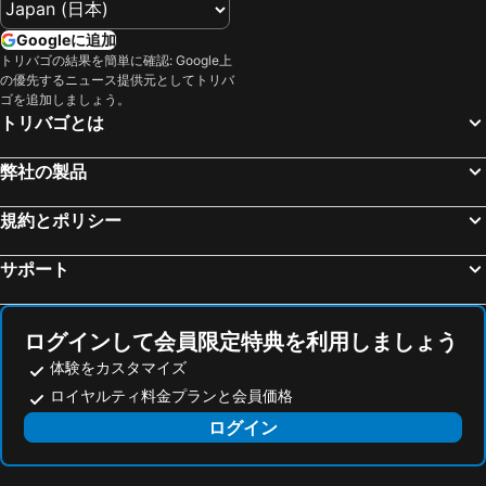
秋保大滝
小岩井農場まきば園
Googleに追加
夢メッセみやぎ
十和田湖畔温泉
トリバゴの結果を簡単に確認: Google上
の優先するニュース提供元としてトリバ
たざわ湖スキー場
仙台国際センター
ゴを追加しましょう。
トリバゴとは
秋田空港
三沢空港
乳頭温泉郷 休暇村
新庄駅
弊社の製品
作並温泉
青森空港
八戸市公会堂
乳頭温泉郷 鶴の湯温泉
規約とポリシー
乳頭温泉郷 妙乃湯
青森市スポーツ会館
サポート
楽天koboスタジアム宮城
青森産業会館
かみのやま温泉
盛岡城跡公園
ログインして会員限定特典を利用しましょう
いわて花巻空港
庄内空港
体験をカスタマイズ
弘前市民会館
つなぎ温泉
ロイヤルティ料金プランと会員価格
サンフェスタ
山形空港
ログイン
湯野浜温泉
網張温泉スキー場
乳頭温泉郷 蟹場温泉
乳頭温泉郷 孫六温泉