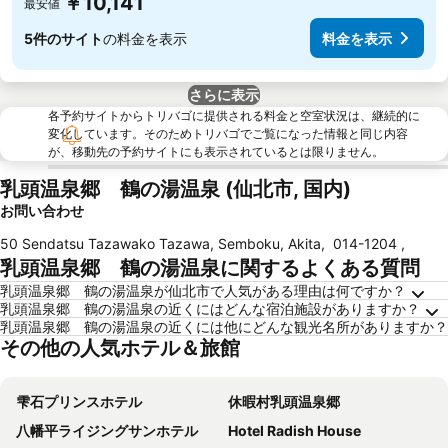
￥10,141
最安値
5件のサイト
の料金を表示
料金を表示
さらに表示
各予約サイトからトリバゴに提供される料金と空室状況は、継続的に
変化しています。そのためトリバゴでご覧になった情報と同じ内容
が、移動先の予約サイトにも表示されているとは限りません。
乳頭温泉郷 鶴の湯温泉 (仙北市, 国内)
お問い合わせ
50 Sendatsu Tazawako Tazawa, Semboku, Akita
,
014-1204
,
乳頭温泉郷 鶴の湯温泉に関するよくある質問
乳頭温泉郷 鶴の湯温泉が仙北市で人気がある理由は何ですか？
乳頭温泉郷 鶴の湯温泉の近くにはどんな宿泊施設がありますか？
乳頭温泉郷 鶴の湯温泉の近くには他にどんな観光名所がありますか？
その他の人気ホテル＆旅館
雫石プリンスホテル
休暇村乳頭温泉郷
八幡平ライジングサンホテル
Hotel Radish House