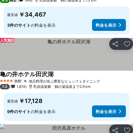
8.3
満足
546
乳頭温泉郷 鶴の湯温泉まで1.3 km
￥34,467
最安値
3件のサイト
の料金を表示
料金を表示
人気施設
シェア
お
亀の井ホテル田沢湖
旅館
地元料理が並ぶ豊富なビュッフェダイニング
4 ホテルのランク
7.2
1,874
乳頭温泉郷 鶴の湯温泉まで2.9 km
￥17,128
最安値
9件のサイト
の料金を表示
料金を表示