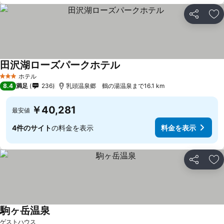
シェア
お
田沢湖ローズパークホテル
ホテル
3 ホテルのランク
8.4
満足
236
乳頭温泉郷 鶴の湯温泉まで16.1 km
￥40,281
最安値
4件のサイト
の料金を表示
料金を表示
シェア
お
駒ヶ岳温泉
ゲストハウス