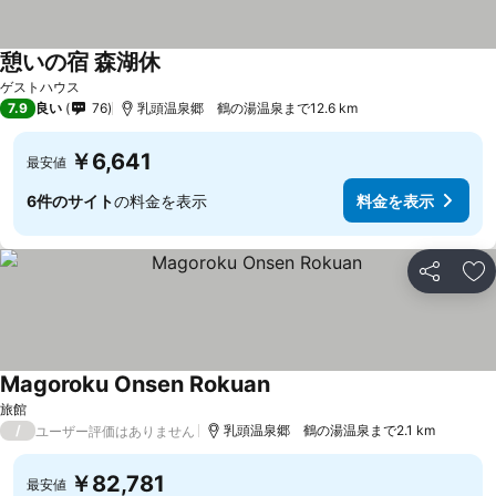
憩いの宿 森湖休
ゲストハウス
7.9
良い
76
乳頭温泉郷 鶴の湯温泉まで12.6 km
￥6,641
最安値
6件のサイト
の料金を表示
料金を表示
シェア
お
Magoroku Onsen Rokuan
旅館
/
乳頭温泉郷 鶴の湯温泉まで2.1 km
ユーザー評価はありません
￥82,781
最安値