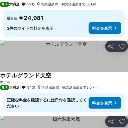
8.7
大満足
531
乳頭温泉郷 鶴の湯温泉まで5.6 km
￥24,981
最安値
3件のサイト
の料金を表示
料金を表示
シェア
お
ホテルグランド天空
ホテル
8.7
大満足
340
乳頭温泉郷 鶴の湯温泉まで3.0 km
正確な料金を確認するには日付を選択してく
料金を表示
ださい
シェア
お