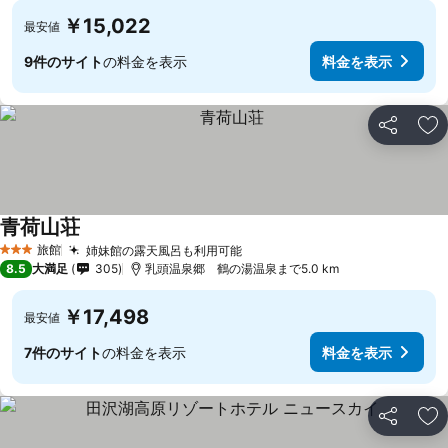
￥15,022
最安値
9件のサイト
の料金を表示
料金を表示
シェア
お
青荷山荘
旅館
姉妹館の露天風呂も利用可能
3 ホテルのランク
8.5
大満足
305
乳頭温泉郷 鶴の湯温泉まで5.0 km
￥17,498
最安値
7件のサイト
の料金を表示
料金を表示
シェア
お