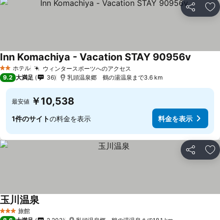
シェア
お
Inn Komachiya - Vacation STAY 90956v
ホテル
ウィンタースポーツへのアクセス
2 ホテルのランク
9.2
大満足
36
乳頭温泉郷 鶴の湯温泉まで3.6 km
￥10,538
最安値
1件のサイト
の料金を表示
料金を表示
シェア
お
玉川温泉
旅館
3 ホテルのランク