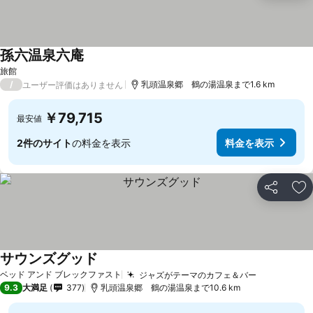
孫六温泉六庵
旅館
/
乳頭温泉郷 鶴の湯温泉まで1.6 km
ユーザー評価はありません
￥79,715
最安値
2件のサイト
の料金を表示
料金を表示
シェア
お
サウンズグッド
ベッド アンド ブレックファスト
ジャズがテーマのカフェ＆バー
9.3
大満足
377
乳頭温泉郷 鶴の湯温泉まで10.6 km