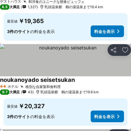
ゲストハウス
和洋食のユニークな朝食ビュッフェ
8.5
大満足
1,327
乳頭温泉郷 鶴の湯温泉まで19.4 km
￥19,365
最安値
3件のサイト
の料金を表示
料金を表示
シェア
お
noukanoyado seisetsukan
ホテル
格別な自家製和食料理
2 ホテルのランク
9.7
大満足
43
乳頭温泉郷 鶴の湯温泉まで19.6 km
￥20,327
最安値
3件のサイト
の料金を表示
料金を表示