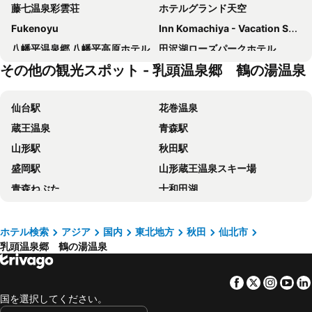
藤七温泉彩雲荘
ホテルグランド天空
Fukenoyu
Inn Komachiya - Vacation STAY 90956v
八幡平温泉郷 八幡平高原ホテル
田沢湖ローズパークホテル
その他の観光スポット - 乳頭温泉郷 鶴の湯温泉
noukanoyado seisetsukan
Kyukamura Iwate-Amihari Onsen
Forest Club Den-en
Cerulean Resort Aoni
仙台駅
花巻温泉
Livemax Resort Hachimantai
蔵王温泉
青森駅
山形駅
秋田駅
盛岡駅
山形蔵王温泉スキー場
青森ねぶた
十和田湖
セキスイハイムスーパーアリーナ
あつみ温泉
八戸駅
平泉
ホテル検索
アジア
国内
東北地方
秋田
仙北市
乳頭温泉郷 鶴の湯温泉
乳頭温泉郷 大釜温泉
安比高原スキー場
仙台サンプラザホール
銀山温泉
Facebook
Twitter
Insta
Yo
仙台空港
弘前公園
国を選択してください。
鳴子温泉
白神山地