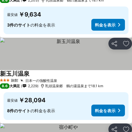
8.6
大満足
2,203
乳頭温泉郷 鶴の湯温泉まで18.1 km
￥9,634
最安値
3件のサイト
の料金を表示
料金を表示
シェア
お
新玉川温泉
旅館
日本一の強酸性温泉
3 ホテルのランク
8.6
大満足
2,229
乳頭温泉郷 鶴の湯温泉まで18.1 km
￥28,094
最安値
8件のサイト
の料金を表示
料金を表示