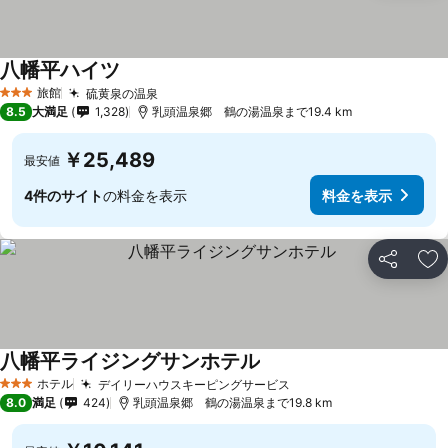
八幡平ハイツ
旅館
硫黄泉の温泉
3 ホテルのランク
8.5
大満足
1,328
乳頭温泉郷 鶴の湯温泉まで19.4 km
￥25,489
最安値
4件のサイト
の料金を表示
料金を表示
シェア
お
八幡平ライジングサンホテル
ホテル
デイリーハウスキーピングサービス
3 ホテルのランク
8.0
満足
424
乳頭温泉郷 鶴の湯温泉まで19.8 km