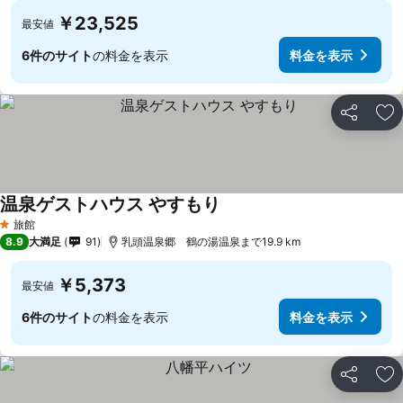
￥23,525
最安値
6件のサイト
の料金を表示
料金を表示
シェア
お
温泉ゲストハウス やすもり
旅館
1 ホテルのランク
8.9
大満足
91
乳頭温泉郷 鶴の湯温泉まで19.9 km
￥5,373
最安値
6件のサイト
の料金を表示
料金を表示
シェア
お