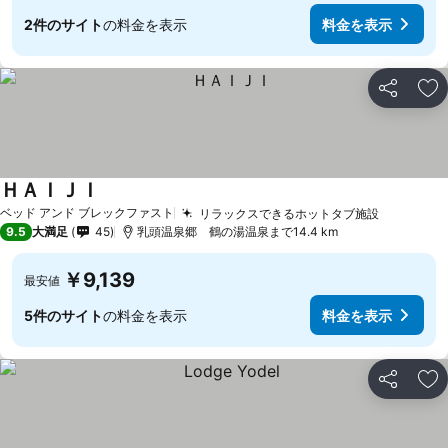
2件のサイト
の料金を表示
料金を表示
シェア
お
ＨＡＩＪＩ
ベッド アンド ブレックファスト
リラックスできるホットタブ施設
9.5
大満足
45
乳頭温泉郷 鶴の湯温泉まで14.4 km
￥9,139
最安値
5件のサイト
の料金を表示
料金を表示
シェア
お