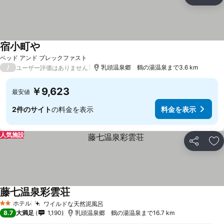
シェア
お
宿小町や
ベッド アンド ブレックファスト
/
乳頭温泉郷 鶴の湯温泉まで3.6 km
ユーザー評価はありません
￥9,623
最安値
2件のサイト
の料金を表示
料金を表示
人気施設
シェア
お
藤七温泉彩雲荘
ホテル
ワイルドな天然泥風呂
2 ホテルのランク
8.7
大満足
1,190
乳頭温泉郷 鶴の湯温泉まで16.7 km