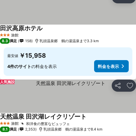
シェア
お
田沢高原ホテル
旅館
3 ホテルのランク
8.3
満足
158
乳頭温泉郷 鶴の湯温泉まで3.3 km
￥15,958
最安値
4件のサイト
の料金を表示
料金を表示
人気施設
シェア
お
天然温泉 田沢湖レイクリゾート
旅館
和洋食の豊富なビュッフェ
3 ホテルのランク
8.1
満足
2,353
乳頭温泉郷 鶴の湯温泉まで8.4 km