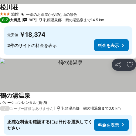
松川荘
旅館
一部のお部屋から望む山の景色
3 ホテルのランク
8.7
大満足
967
乳頭温泉郷 鶴の湯温泉まで14.5 km
￥18,374
最安値
2件のサイト
の料金を表示
料金を表示
シェア
お
鶴の湯温泉
バケーションレンタル (貸切)
/
乳頭温泉郷 鶴の湯温泉まで0.0 km
ユーザー評価はありません
正確な料金を確認するには日付を選択してく
料金を表示
ださい