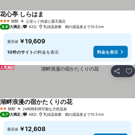
花心亭 しらはま
旅館
心安らぐ内湯と露天風呂
3 ホテルのランク
8.9
大満足
422
乳頭温泉郷 鶴の湯温泉まで10.5 km
￥19,609
最安値
10件のサイト
の料金を表示
料金を表示
人気施設
シェア
お
湖畔浪漫の宿かたくりの花
旅館
24時間利用可能な天然温泉
2 ホテルのランク
8.7
大満足
482
乳頭温泉郷 鶴の湯温泉まで10.5 km
￥12,608
最安値