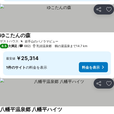
シェア
お
ゆこたんの森
ゲストハウス
岩手山のパノラマビュー
8.5
大満足
682
乳頭温泉郷 鶴の湯温泉まで14.7 km
￥25,314
最安値
1件のサイト
の料金を表示
料金を表示
シェア
お
八幡平温泉郷 八幡平ハイツ