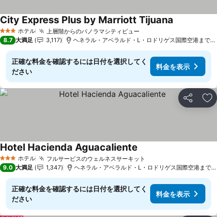
City Express Plus by Marriott Tijuana
料金を表示
ホテル
上層階からのパノラマシティビュー
料金を表示
3 ホテルのランク
8.7
大満足
3,117
ヘネラル・アベラルド・L・ロドリゲス国際空港まで5.0
正確な料金を確認するには日付を選択してく
料金を表示
ださい
シェア
お
Hotel Hacienda Aguacaliente
料金を表示
ホテル
フルサービスのウェルネスサーキット
料金を表示
3 ホテルのランク
9.0
大満足
1,347
ヘネラル・アベラルド・L・ロドリゲス国際空港まで4.3
正確な料金を確認するには日付を選択してく
料金を表示
ださい