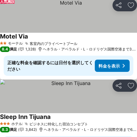
人気施設
シェア
お
Motel Via
料金を表示
モーテル
客室内のプライベートプール
料金を表示
2 ホテルのランク
8.4
満足
1,328
ヘネラル・アベラルド・L・ロドリゲス国際空港まで3.0 
正確な料金を確認するには日付を選択してく
料金を表示
ださい
シェア
お
Sleep Inn Tijuana
料金を表示
ホテル
ビジネスに特化した宿泊コンセプト
料金を表示
3 ホテルのランク
8.3
満足
3,842
ヘネラル・アベラルド・L・ロドリゲス国際空港まで6.5 