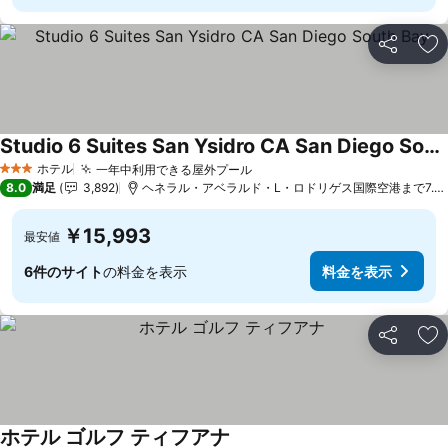
シェア
お
Studio 6 Suites San Ysidro CA San Diego South Bay
料金を表示
ホテル
一年中利用できる屋外プール
料金を表示
3 ホテルのランク
8.0
満足
3,892
ヘネラル・アベラルド・L・ロドリゲス国際空港まで7.0 
￥15,993
最安値
6件のサイト
の料金を表示
料金を表示
シェア
お
ホテル ゴルフ ティフアナ