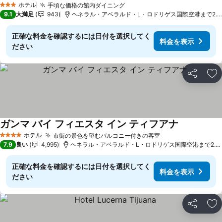
ホテル
手頃な価格の館内ダイニング
料金を表示
3 ホテルのランク
9.1
大満足
943
ヘネラル・アベラルド・L・ロドリゲス国際空港まで2.4 
正確な料金を確認するには日付を選択してく
料金を表示
ださい
シェア
お
ガンマ バイ フィエスタ イン ティフアナ
料金を表示
ホテル
市街の景色を望むバルコニー付きの客室
料金を表示
4 ホテルのランク
7.9
良い
4,995
ヘネラル・アベラルド・L・ロドリゲス国際空港まで2.6 
正確な料金を確認するには日付を選択してく
料金を表示
ださい
シェア
お