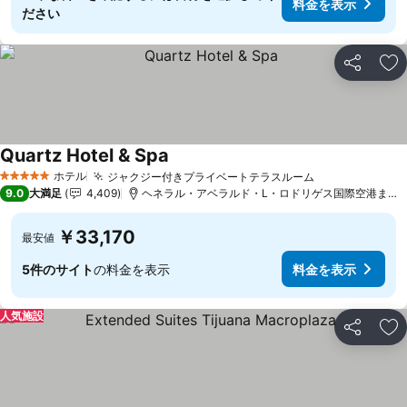
料金を表示
ださい
シェア
お
Quartz Hotel & Spa
料金を表示
ホテル
ジャクジー付きプライベートテラスルーム
料金を表示
5 ホテルのランク
9.0
大満足
4,409
ヘネラル・アベラルド・L・ロドリゲス国際空港まで4.8
￥33,170
最安値
5件のサイト
の料金を表示
料金を表示
人気施設
シェア
お