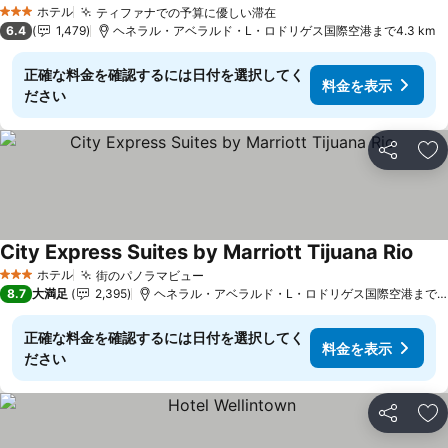
料金を表示
ホテル
ティファナでの予算に優しい滞在
料金を表示
3 ホテルのランク
6.4
1,479
ヘネラル・アベラルド・L・ロドリゲス国際空港まで4.3 km
正確な料金を確認するには日付を選択してく
料金を表示
ださい
シェア
お
City Express Suites by Marriott Tijuana Rio
料金
ホテル
街のパノラマビュー
料金を表示
3 ホテルのランク
8.7
大満足
2,395
ヘネラル・アベラルド・L・ロドリゲス国際空港まで5.0
正確な料金を確認するには日付を選択してく
料金を表示
ださい
シェア
お