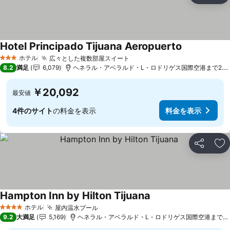
Hotel Principado Tijuana Aeropuerto
料金を表示
ホテル
広々とした複数部屋スイート
料金を表示
3 ホテルのランク
8.2
満足
6,079
ヘネラル・アベラルド・L・ロドリゲス国際空港まで2.4 
￥20,092
最安値
4件のサイト
の料金を表示
料金を表示
シェア
お
Hampton Inn by Hilton Tijuana
料金を表示
ホテル
屋内温水プール
料金を表示
4 ホテルのランク
9.2
大満足
5,169
ヘネラル・アベラルド・L・ロドリゲス国際空港まで1.9 