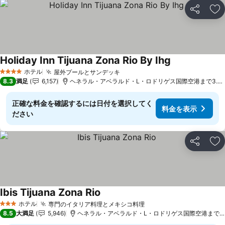
シェア
お
Holiday Inn Tijuana Zona Rio By Ihg
料金を表示
ホテル
屋外プールとサンデッキ
料金を表示
4 ホテルのランク
8.3
満足
6,157
ヘネラル・アベラルド・L・ロドリゲス国際空港まで3.9 
正確な料金を確認するには日付を選択してく
料金を表示
ださい
シェア
お
Ibis Tijuana Zona Rio
料金を表示
ホテル
専門のイタリア料理とメキシコ料理
料金を表示
3 ホテルのランク
8.5
大満足
5,946
ヘネラル・アベラルド・L・ロドリゲス国際空港まで5.4