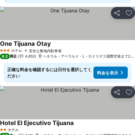
シェア
お
One Tijuana Otay
料金を表示
ホテル
安全な敷地内駐車場
料金を表示
3 ホテルのランク
8.2
満足
4,652
ヘネラル・アベラルド・L・ロドリゲス国際空港まで2.4 
正確な料金を確認するには日付を選択してく
料金を表示
ださい
シェア
お
Hotel El Ejecutivo Tijuana
料金を表示
ホテル
2 ホテルのランク