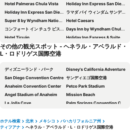
Hotel Palmeras Chula Vista
Holiday Inn Express San Diego South - Chula Vista By Ihg
Holiday Inn Express San Diego South-national City By Ihg
ラマダ バイ ウィンダム サンディエゴ ナショナル シティ
Super 8 by Wyndham National City Chula Vista
Hotel Caesars
コンフォート イン チュラ ビスタ サン ディエゴ サウス
Days Inn by Wyndham Chula Vista/San Diego
Hotel Ticuán
Holiday Inn Express & Suites San Diego Otay Mesa By Ihg
その他の観光スポット - ヘネラル・アベラルド・
ラ キンタ イン サンディエゴ チュラヴィスタ
ベストウェスタン チュラビスタ / オタイー バレー ホテル
L・ロドリゲス国際空港
SureStay Hotel by Best Western Chula Vista San Diego Bay
ホテル ディアズ - アダルツ オンリー
Hotel Posada de Santiago
Hotel Nelson
ディズニーランド・パーク
Disney's California Adventure
Ayres Hotel San Diego South - Chula Vista
Hotel Jatay
San Diego Convention Centre
サンディエゴ国際空港
Chula Vista Inn
City Express by Marriott Tijuana Otay
Anaheim Convention Center
Petco Park Stadium
Hercor Hotel - Urban Boutique
Howard Johnson by Wyndham National City/San Diego South
Angel Stadium of Anaheim
Mission Beach
Hampton Inn Chula Vista Eastlake
ナショナル シティ モーテル
La Jolla Cove
Palm Springs Convention Center
Hotel Velario
Baycities Motel
Knott's Berry Farm
Long Beach
Hotel TJ Plaza
Econo Lodge Chula Vista San Diego South
Del Amo Fashion Center
Gaslamp District
ホテル検索
北米
メキシコ
バハカリフォルニア州
Hotel Real Inn
Studio 6 Suites San Ysidro CA San Diego South Bay
ティフアナ
ヘネラル・アベラルド・L・ロドリゲス国際空港
オンタリオ国際空港
Santa Fe Depot
ベストウェスタン プラス マリーナ ゲートウェイ ホテル
City Express Junior by Marriott Tijuana Otay