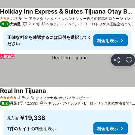
Holiday Inn Express & Suites Tijuana Otay By Ihg
料金を表示
ホテル
アラメダ・オタイ・タウンセンター近くの最高のロケーション
料
3 ホテルのランク
9.3
大満足
2,319
ヘネラル・アベラルド・L・ロドリゲス国際空港まで2.1
正確な料金を確認するには日付を選択してく
料金を表示
ださい
人気施設
シェア
お
Real Inn Tijuana
料金を表示
ホテル
ティファナ市街のパノラマビュー
料金を表示
5 ホテルのランク
8.2
満足
12,559
ヘネラル・アベラルド・L・ロドリゲス国際空港まで4.6 
￥19,338
最安値
7件のサイト
の料金を表示
料金を表示