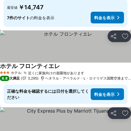
￥14,747
最安値
7件のサイト
の料金を表示
料金を表示
シェア
お
ホテル フロンティエレ
料金を表示
ホテル
近くに家族向けの遊園地があります
料金を表示
3 ホテルのランク
8.8
大満足
3,295
ヘネラル・アベラルド・L・ロドリゲス国際空港まで3.9
正確な料金を確認するには日付を選択してく
料金を表示
ださい
シェア
お