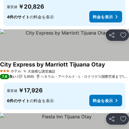
￥20,826
最安値
4件のサイト
の料金を表示
料金を表示
シェア
お
City Express by Marriott Tijuana Otay
料金を表示
ホテル
大規模な講堂施設
料金を表示
3 ホテルのランク
7.8
良い
5,956
ヘネラル・アベラルド・L・ロドリゲス国際空港まで1.9 
￥17,926
最安値
6件のサイト
の料金を表示
料金を表示
シェア
お