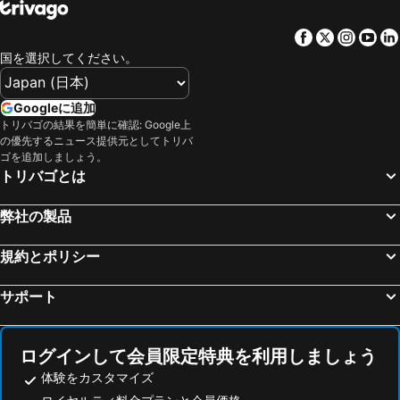
Little Italy
Legoland California
Ibis Tijuana Zona Rio
Hotel Grand One Plaza
Facebook
Twitter
Insta
Yo
South Coast Plaza
Huntington
ザ ランブラー モーテル
SpringHill Suites by Marriott Chula Vista Eastlake
国を選択してください。
John Wayne Airport
ロングビーチ空港
ホテル フロンティエレ
サンドキャッスル イン
ヘネラル・アベラルド・L・ロドリゲス国際空港
パームスプリングス国際空港
Residence Inn by Marriott San Diego Chula Vista
Hotel Quinta
Googleに追加
San Diego Zoo
Fashion Valley
トリバゴの結果を簡単に確認: Google上
エル プリメロ ブティック B&B ホテル
ロードウェイ イン ナショナル シティ サンディエゴ サウス
の優先するニュース提供元としてトリバ
Ontario Mills
Seaport Village
Hotel Ht Ole
Hotel Chula Vista West
ゴを追加しましょう。
トリバゴとは
Port of San Diego
Westfield Mission Valley
ホテル サン フアン イン
Oyo Hotel Linda
Old Town State Park
Mission Bay Park
クオリティ スイーツ サン ディエゴ オテイ メサ
Motel 6 Chula Vista, CA - San Diego
弊社の製品
Pacific Beach
San Diego Zoo Safari Park
House Of Varz
Fullerton Municipal Airport
Queen Mary
規約とポリシー
San Diego Coronado Bay Bridge
COMIC-CON INTERNATIONAL
サポート
NDSS SYMPOSIUM
SeaWorld San Diego
Mission Bay Golf Course and Practice Centre
City National Grove of Anaheim
ログインして会員限定特典を利用しましょう
Port of Los Angeles
Big Bear Mountain
体験をカスタマイズ
Snapdragon Stadium
Desert Hills Premium Outlets