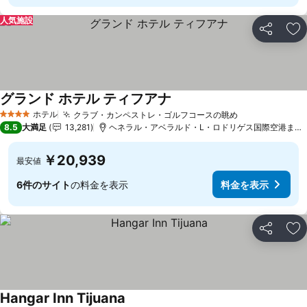
人気施設
シェア
お
グランド ホテル ティフアナ
料金を表示
ホテル
クラブ・カンペストレ・ゴルフコースの眺め
料金を表示
4 ホテルのランク
8.5
大満足
13,281
ヘネラル・アベラルド・L・ロドリゲス国際空港まで4.7
￥20,939
最安値
6件のサイト
の料金を表示
料金を表示
シェア
お
Hangar Inn Tijuana
料金を表示