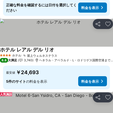
正確な料金を確認するには日付を選択してく
料金を表示
ださい
シェア
お
ホテル レアル デル リオ
料金を表示
ホテル
屋上ウェルネステラス
料金を表示
4 ホテルのランク
8.8
大満足
3,740
ヘネラル・アベラルド・L・ロドリゲス国際空港まで4.3
￥24,693
最安値
5件のサイト
の料金を表示
料金を表示
人気施設
シェア
お