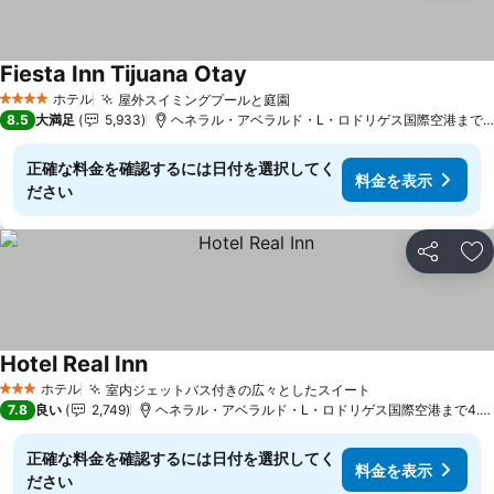
Fiesta Inn Tijuana Otay
料金を表示
ホテル
屋外スイミングプールと庭園
料金を表示
4 ホテルのランク
8.5
大満足
5,933
ヘネラル・アベラルド・L・ロドリゲス国際空港まで2.0
正確な料金を確認するには日付を選択してく
料金を表示
ださい
シェア
お
Hotel Real Inn
料金を表示
ホテル
室内ジェットバス付きの広々としたスイート
料金を表示
3 ホテルのランク
7.8
良い
2,749
ヘネラル・アベラルド・L・ロドリゲス国際空港まで4.3 
正確な料金を確認するには日付を選択してく
料金を表示
ださい