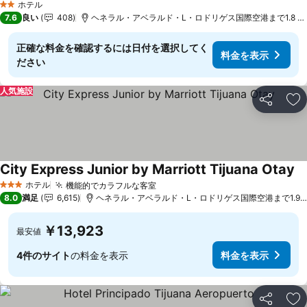
ホテル
2 ホテルのランク
7.6
良い
408
ヘネラル・アベラルド・L・ロドリゲス国際空港まで1.8 k
正確な料金を確認するには日付を選択してく
料金を表示
ださい
人気施設
シェア
お
City Express Junior by Marriott Tijuana Otay
料
ホテル
機能的でカラフルな客室
料金を表示
3 ホテルのランク
8.0
満足
6,615
ヘネラル・アベラルド・L・ロドリゲス国際空港まで1.9 k
￥13,923
最安値
4件のサイト
の料金を表示
料金を表示
シェア
お