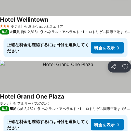
Hotel Wellintown
料金を表示
ホテル
屋上ウェルネスエリア
料金を表示
3 ホテルのランク
8.8
大満足
2,815
ヘネラル・アベラルド・L・ロドリゲス国際空港まで6.3
正確な料金を確認するには日付を選択してく
料金を表示
ださい
シェア
お
Hotel Grand One Plaza
料金を表示
ホテル
フルサービスのスパ
料金を表示
8.3
満足
2,482
ヘネラル・アベラルド・L・ロドリゲス国際空港まで6.1 
正確な料金を確認するには日付を選択してく
料金を表示
ださい