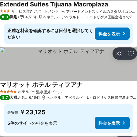
Extended Suites Tijuana Macroplaza
料金を表示
サービス付きアパートメント
アパートメントスタイルのスタジオコンセプト
3 ホテルのランク
8.0
満足
4,516
ヘネラル・アベラルド・L・ロドリゲス国際空港まで7.0 
正確な料金を確認するには日付を選択してく
料金を表示
ださい
シェア
お
マリオット ホテル ティフアナ
料金を表示
ホテル
温水屋外プール
料金を表示
5 ホテルのランク
8.7
大満足
6,164
ヘネラル・アベラルド・L・ロドリゲス国際空港まで4.2
￥23,125
最安値
5件のサイト
の料金を表示
料金を表示