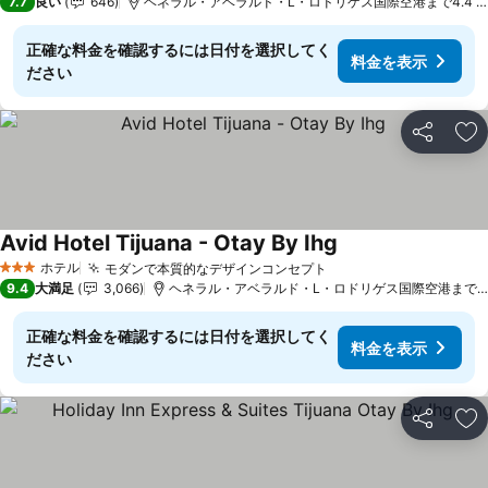
7.7
良い
646
ヘネラル・アベラルド・L・ロドリゲス国際空港まで4.4 k
正確な料金を確認するには日付を選択してく
料金を表示
ださい
シェア
お
Avid Hotel Tijuana - Otay By Ihg
料金を表示
ホテル
モダンで本質的なデザインコンセプト
料金を表示
3 ホテルのランク
9.4
大満足
3,066
ヘネラル・アベラルド・L・ロドリゲス国際空港まで2.8
正確な料金を確認するには日付を選択してく
料金を表示
ださい
シェア
お