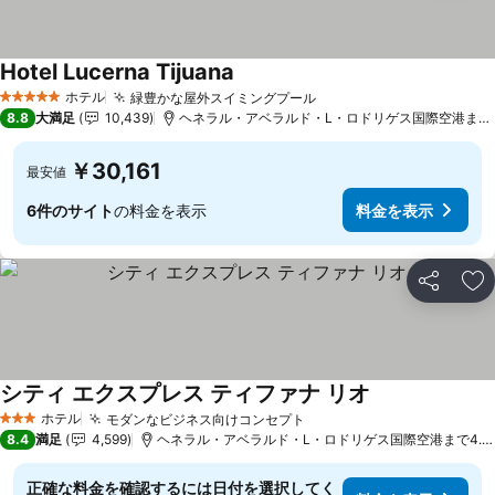
Hotel Lucerna Tijuana
料金を表示
ホテル
緑豊かな屋外スイミングプール
料金を表示
5 ホテルのランク
8.8
大満足
10,439
ヘネラル・アベラルド・L・ロドリゲス国際空港まで4.
￥30,161
最安値
6件のサイト
の料金を表示
料金を表示
シェア
お
シティ エクスプレス ティファナ リオ
料金を表示
ホテル
モダンなビジネス向けコンセプト
料金を表示
3 ホテルのランク
8.4
満足
4,599
ヘネラル・アベラルド・L・ロドリゲス国際空港まで4.5 
正確な料金を確認するには日付を選択してく