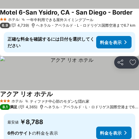
Motel 6-San Ysidro, CA - San Diego - Border
料
ホテル
一年中利用できる屋外スイミングプール
料金を表示
2 ホテルのランク
6.9
4,739
ヘネラル・アベラルド・L・ロドリゲス国際空港まで6.7 km
正確な料金を確認するには日付を選択してく
料金を表示
ださい
シェア
お
アクア リオ ホテル
料金を表示
ホテル
ティファナ中心部のモダンな隠れ家
料金を表示
3 ホテルのランク
8.1
満足
4,365
ヘネラル・アベラルド・L・ロドリゲス国際空港まで6.4 
￥8,788
最安値
6件のサイト
の料金を表示
料金を表示