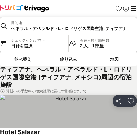
お気に入り
ログイ
メ
目的地
ヘネラル・アベラルド・L・ロドリゲス国際空港, ティフアナ
チェックイン/アウト
滞在人数と部屋数
日付を選択
2 人、1 部屋
並べ替え
絞り込み
地図
ティフアナ、ヘネラル・アベラルド・L・ロドリ
ゲス国際空港 (ティフアナ, メキシコ)周辺の宿泊
施設
弊社への手数料が検索結果に及ぼす影響について
シェア
お
Hotel Salazar
料金を表示